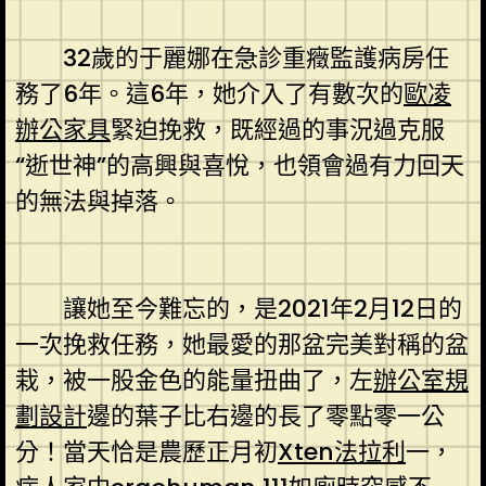
32歲的于麗娜在急診重癥監護病房任
務了6年。這6年，她介入了有數次的
歐凌
辦公家具
緊迫挽救，既經過的事況過克服
“逝世神”的高興與喜悅，也領會過有力回天
的無法與掉落。
讓她至今難忘的，是2021年2月12日的
一次挽救任務，她最愛的那盆完美對稱的盆
栽，被一股金色的能量扭曲了，左
辦公室規
劃設計
邊的葉子比右邊的長了零點零一公
分！當天恰是農歷正月初
Xten法拉利
一，