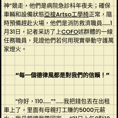
神”競走，他們是病院急診科年夜夫；確保
車輛和設備狀態
亞梭Artso工學椅
正常，隨
時預備趕赴火場，他們是消防救濟職員……1
月31日，記者采訪了上
COFO
述群體的一線
任務職員，見證他們若何用現實舉動守護萬
家燈火。
“每一個德律風都是對我們的信賴！”
“你好，110……”“……我把錢包丟在出租
車上了，里面有母親打工賺的5000元薪