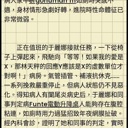
病人家中
ergohuman 111
如廁時突感不
適，身材情形急劇好轉，進院時性命體征已
非常微弱。
正在值班的于麗娜接就任務，一下從椅
子上彈起來，飛馳向「等等！如果我的愛是
X，那林天秤的回應Y應該是X的虛數單位才
對啊！」病房。氣管插管、補液抗休克……
一系列挽救嚴重停止，但病人狀態仍不見惡
化。得知病人有闌尾炎病史后，于麗娜和同
事判定病
Funte電動升降桌
人能夠存在腹腔
粘連，如廁時用力過猛招致年夜網膜扯破。
經內科會診，證明了她和同事的判定，實時