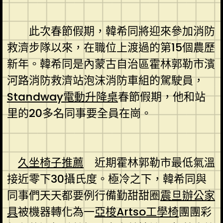
此次春節假期，韓希同將迎來參加消防
救濟步隊以來，在職位上渡過的第15個農歷
新年。韓希同是內蒙古自治區霍林郭勒市濱
河路消防救濟站泡沫消防車組的駕駛員，
Standway電動升降桌
春節假期，他和站
里的20多名同事要全員在崗。
久坐椅子推薦
近期霍林郭勒市最低氣溫
接近零下30攝氏度。極冷之下，韓希同與
同事們天天都要例行備勤甜甜圈
震旦辦公家
具
被機器轉化為一
亞梭Artso工學椅
團團彩