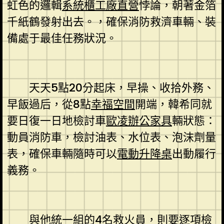
虹色的邏輯
系統櫃工廠直營
悖論，朝著金箔
千紙鶴發射出去。，確保消防救濟車輛、裝
備處于最佳任務狀況。
天天5點20分起床，早操、收拾外務、
早飯過后，從8點
幸福空間
開端，韓希同就
要日復一日地檢討車
歐凌辦公家具
輛狀態：
動員消防車，檢討油表、水位表、泡沫劑量
表，確保車輛隨時可以
電動升降桌
出動履行
義務。
與他統一組的4名救火員，則要逐項檢