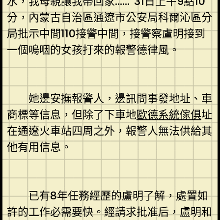
水，我母親讓我帶回家……”31日上午9點10
分，內蒙古自治區通遼市公安局科爾沁區分
局批示中間110接警中間，接警察盧明接到
一個嗚咽的女孩打來的報警德律風。
她邊安撫報警人，邊訊問事發地址、車
商標等信息，但除了下車地
歐德系統傢俱
址
在通遼火車站四周之外，報警人無法供給其
他有用信息。
已有8年任務經歷的盧明了解，處置如
許的工作必需要快。經請求批准后，盧明和