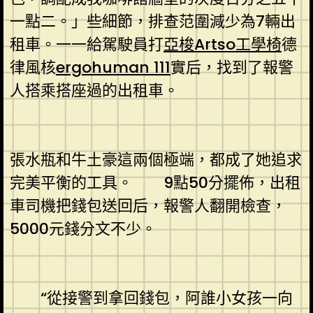
一點二。」些細節，排查范圍減少為7輛出
租車。一一給駕駛員打
亞梭Artso工學椅
德
律風核
ergohuman 111
實后，找到了報警
人搭乘搭座過的出租車。
張水瓶和牛土豪這兩個極端，都成了她追求
完美平衡的工具。 9點50分擺佈，出租
車司機把錢包送回后，報警人翻開檢查，
5000元錢分文不少。
“從接警到拿回錢包，阿誰小女孩一向