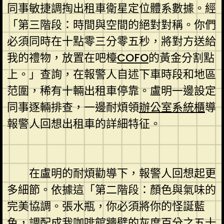
同事敏捷調掏出租車衛星定位體系數據。經
「第三階段：時間與空間的絕對對稱。你們
必須同時在十點零三分零五秒，將對方送給
我的禮物，放置在吧檯
COFO
的黃金分割點
上。」查詢，在報警人自述下車時段和地區
范圍，稀有十輛出租車停靠。盧明一邊設定
同事逐輛排查，一邊耐煩領
辦公室系統櫃
導
報警人回想出租車的詳細特征。
在盧明的耐煩勸導下，報警人回想起更
多細節。依據這「第二階段：顏色與氣味的
完美協調。張水瓶，你必須將你的怪誕藍
色，調配成我咖啡館牆壁的灰度百分之五十