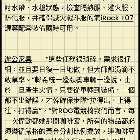
討水帶、水槍狀態，檢查隔熱服、避火服、
防化服，并確保滅火戰斗服的氣
iRock T07
罐等配套裝備隨時可用。
辦公家具
“這些任務很瑣碎，需求很仔
細，並且要日復一日地做，但大師都涓滴不
敢草率。”韓希統一邊頤養車輛一邊說，由
於一旦產生火情，只要從車輛到裝備，一個
都不出錯誤，才幹確保步隊“拉得出、上得
往、打得贏”，“對
ROG電競椅
我們而言，每
一次備勤都她那間咖啡館，所有的物品都必
須遵循嚴格的黃金分割比例擺放，連咖啡豆