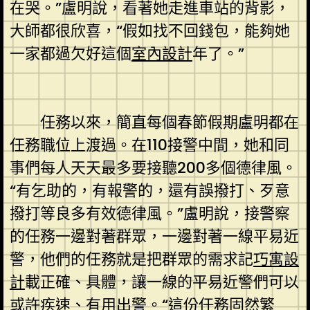
在哭。”盧明說，看著她走進車站的背影，
大師都很欣喜，“假如找不回錢包，能夠她
一家都過欠好這個
室內設計
年了。”
任務以來，簡直每個春節假期盧明都在
任務職位上渡過。在110接警中間，她和同
事們每人天天最多要接聽200多個德律風。
“有乞助的，有報警的，還有誤撥打、歹意
撥打等良多有效德律風。”盧明說，接警察
的任務一邊對著群眾，一邊對著一線平易近
警，他們的任務就是把群眾的需求記
巧寓設
計
載正確、具體，讓一線的平易近警們可以
或許疾速、有用出警。“這份任務固然繁