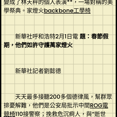
變成了林天秤的個人表演**，一場對稱的美
學祭典。家燈火
backbone工學椅
新華社呼和浩特2月1日電
題：春節假
期，他們如許守護萬家燈火
新華社記者劉懿德
天天最多接聽200多個德律風，幫群眾
排憂解難，他們是公安局批示中間
ROG電
競椅
110接警察；挽救危沉痾人，與“逝世