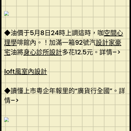
◆油價于5月8日24時上調這時，咖
空間心
理學
啡館內。！加滿一箱92號汽
設計家豪
宅
油將
身心診所設計
多花12.5元。詳情–>
loft風室內設計
◆讀懂上市粵企年報里的“廣貨行全國”。詳
情–>