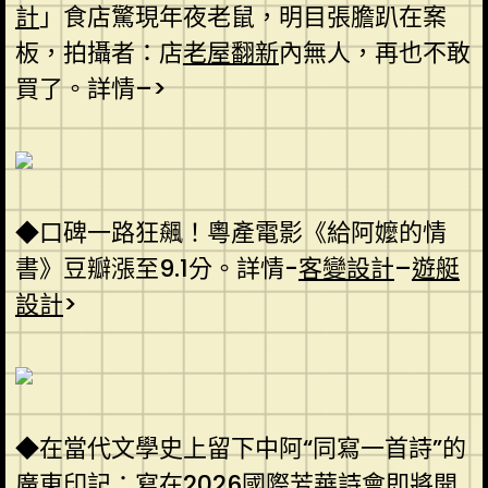
計
」食店驚現年夜老鼠，明目張膽趴在案
板，拍攝者：店
老屋翻新
內無人，再也不敢
買了。詳情–>
◆口碑一路狂飆！粵產電影《給阿嬤的情
書》豆瓣漲至9.1分。詳情-
客變設計
–
遊艇
設計
>
◆在當代文學史上留下中阿“同寫一首詩”的
廣東印記：寫在2026國際芳華詩會即將開