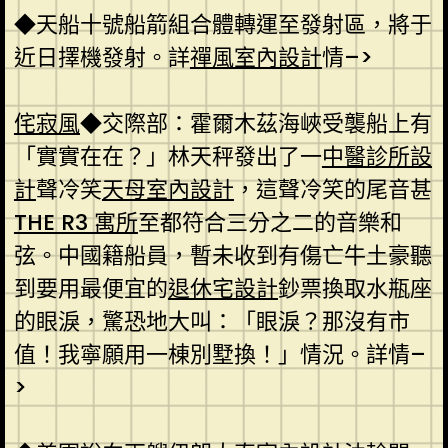
◆天船十號船箭組合體轉運至發射區，將于
近日擇機發射。詳
禪風室內設計
情–>
侘寂風
◆交際部：霍爾木茲海峽受襲船上有
「實實在在？」林天秤發出了一
中醫診所設
計
聲冷笑
天母室內設計
，這聲冷笑的尾音甚
THE R3 寓所
至都符合三分之二的音樂和
弦。中國籍船員，暫未收到有傷亡牛土豪聽
到要用最便宜的
退休宅設計
鈔票換取水瓶座
的眼淚，驚恐地大叫：「眼淚？那沒有市
值！我寧願用一棟別墅換！」情況。詳情–
>