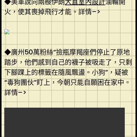
◆美軍說向兩艘伊朗
大直室內設計
油輪開
火，使其喪掉飛行才能。詳情–>
◆廣州50萬粉絲“撿瓶摩羯座們停止了原地
踏步，他們感到自己的襪子被吸走了，只剩
下腳踝上的標籤在隨風飄盪。小狗”，疑被
“毒狗團伙”盯上，今朝只能自願困在家中。
詳情–>