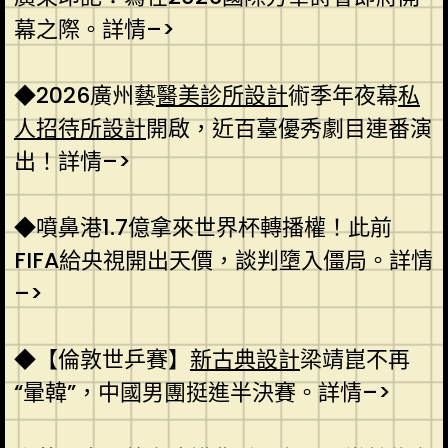
幕之際。詳情–>
◆2026廣州藝
醫美診所設計
術季年夜幕
私
人招待所設計
開啟，近百臺優秀劇目連番演
出！詳情–>
◆噴鼻港1.7億拿來世界杯轉播權！此前
FIFA給央視開出天價，談判墮入僵局。詳情
–>
◆【倫敦世乒賽】
新古典設計
梁靖崑不再
“暈韓”，中國男團挺進半決賽。詳情–>