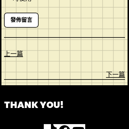
上一篇
下一篇
CONTACT
ABOUT US
SHOP
THANK YOU!