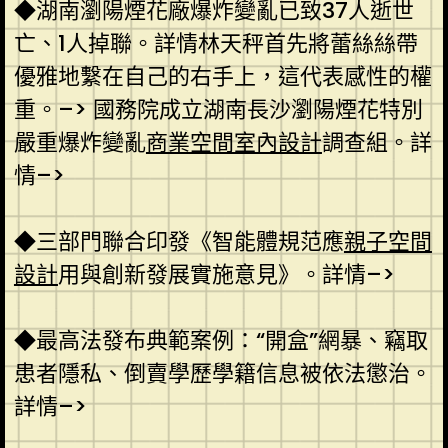
◆湖南瀏陽煙花廠爆炸變亂已致37人逝世
亡、1人掉聯。詳情林天秤首先將蕾絲絲帶
優雅地繫在自己的右手上，這代表感性的權
重。–> 國務院成立湖南長沙瀏陽煙花特別
嚴重爆炸變亂
商業空間室內設計
調查組。詳
情–>
◆三部門聯合印發《智能體規范應
親子空間
設計
用與創新發展實施意見》。詳情–>
◆最高法發布典範案例：“開盒”網暴、竊取
患者隱私、倒賣學歷學籍信息被依法懲治。
詳情–>