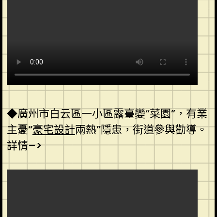
◆廣州市白云區一小區露臺變“菜園”，有業
主憂“
豪宅設計
兩熱”隱患，街道參與勸導。
詳情–>