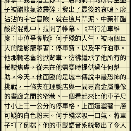
子被醋酸氣波震碎，發出了最後的哀鳴。廖
沾沾的宇宙冒險，就在這片蒜泥、中藥和醋
酸的混亂中，拉開了帷幕。《平行泊車維
度：車位爭奪戰》何手殘的人生，被兩個巨
大的陰影籠罩著：停車費，以及平行泊車。
他那輛老舊的掀背車，彷彿繼承了他所有的
駕駛焦慮，從未在他需要時提供過任何幫
助。今天，他面臨的是城市傳說中最恐怖的
挑戰，一條夾在理髮店與一間專賣金屬雕像
的畫廊之間的窄巷。一個看起來比他車子尺
寸小上三十公分的停車格，上面還灑著一層
可疑的白色粉末。何手殘深吸一口氣。將車
子打了倒檔。他的車載語音系統發出了令人