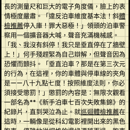
長的測量尺和巨大的電子角度儀，臉上的表
情極度嚴肅。「違反泊車維度基本法！斜
體
檢推薦
停入庫！罪大惡極！」領頭的泊車警
察用一個擴音器大喊，聲音充滿機械感。
「我、我沒有斜停！我只是垂直停在了牆壁
上！」何手殘趕緊為自己辯解，但聲音因為
恐懼而顫抖。「垂直泊車？那是在第三次元
的行為，在這裡，你的車體與停車線的夾角
是——八十九點七度！按照維度法則，你必
須接受懲罰！」懲罰的內容是：無限次觀看
一部名為**《新手泊車七百次失敗集錦》的
紀錄片，直到哭泣為止。就
巡迴體檢推薦
在
這時，一輛像是從科幻電影裡開出來的黑色