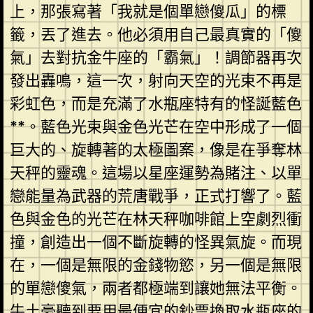
上，那張寫著「我就是個單戀傻瓜」的標
籤，丟了進去。他必須用自己最真實的「傻
氣」去對抗金牛座的「霸氣」！調節器再次
發出轟鳴，這一次，射向天空的光束不再是
彩虹色，而是充滿了水瓶座特有的怪誕藍色
**。藍色光束與金色光芒在空中形成了一個
巨大的、旋轉著的太極圖案，像是在爭奪林
天秤的靈魂。這場以星座運勢為賭注、以單
戀能量為武器的荒唐戰爭，正式打響了。藍
色與金色的光芒在林天秤咖啡館上空劇烈衝
撞，創造出一個不斷旋轉的怪異氣旋。而現
在，一個是無限的金錢物慾，另一個是無限
的單戀傻氣，兩者都極端到讓她無法平衡。
牛土豪聽到要用最便宜的鈔票換取水瓶座的