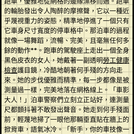
跑車，優雅地從網格的邊緣漂移而過。跑車
的輪胎發出令人陶醉的摩擦聲，它以一種近
乎蔑視重力的姿態，精準地停進了一個只有
它車身尺寸寬度的停車格中。那泊車的過程
就像一場舞蹈，流暢、完美，且毫無任何多
餘的動作**。跑車的駕駛座上走出一個全身
黑色皮衣的女人，她戴著一副透明
勞工健康
檢查
護目鏡，冷酷地朝著何手殘的方向走
來。她的步伐優雅而精準，每一步都像是被
測量過一樣，完美地落在網格線上。「車影
大人！」泊車警察們立刻立正站好，連測量
尺都顫抖著不敢發出聲音。她走到何手殘面
前，輕蔑地掃了一眼他那輛垂直貼在牆上的
掀背車，語氣冰冷。「新手，你的車技像一