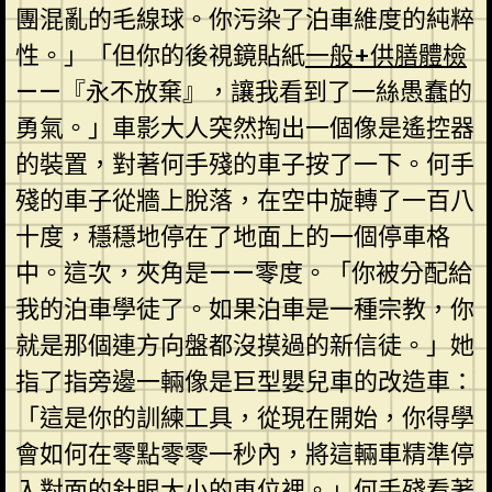
團混亂的毛線球。你污染了泊車維度的純粹
性。」「但你的後視鏡貼紙
一般+供膳體檢
——『永不放棄』，讓我看到了一絲愚蠢的
勇氣。」車影大人突然掏出一個像是遙控器
的裝置，對著何手殘的車子按了一下。何手
殘的車子從牆上脫落，在空中旋轉了一百八
十度，穩穩地停在了地面上的一個停車格
中。這次，夾角是——零度。「你被分配給
我的泊車學徒了。如果泊車是一種宗教，你
就是那個連方向盤都沒摸過的新信徒。」她
指了指旁邊一輛像是巨型嬰兒車的改造車：
「這是你的訓練工具，從現在開始，你得學
會如何在零點零零一秒內，將這輛車精準停
入對面的針眼大小的車位裡。」何手殘看著