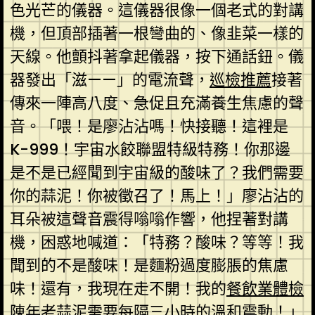
色光芒的儀器。這儀器很像一個老式的對講
機，但頂部插著一根彎曲的、像韭菜一樣的
天線。他顫抖著拿起儀器，按下通話鈕。儀
器發出「滋——」的電流聲，
巡檢推薦
接著
傳來一陣高八度、急促且充滿養生焦慮的聲
音。「喂！是廖沾沾嗎！快接聽！這裡是
K-999！宇宙水餃聯盟特級特務！你那邊
是不是已經聞到宇宙級的酸味了？我們需要
你的蒜泥！你被徵召了！馬上！」廖沾沾的
耳朵被這聲音震得嗡嗡作響，他捏著對講
機，困惑地喊道：「特務？酸味？等等！我
聞到的不是酸味！是麵粉過度膨脹的焦慮
味！還有，我現在走不開！我的
餐飲業體檢
陳年老蒜泥需要每隔三小時的溫和震動！」