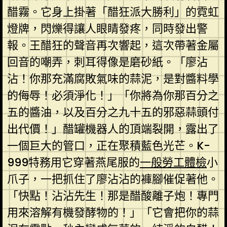
醋霧。它身上掛著「醋狂派大勝利」的霓虹
燈牌，閃爍得讓人眼睛發疼，同時發出警
報。王醋狂的聲音再次響起，這次帶著金屬
回音的嘲弄，刺耳得像是磨砂紙。「廖沾
沾！你那充滿腐敗氣味的蒜泥，是對醬料學
的侮辱！必須淨化！」「你將為你那百分之
五的醬油，以及百分之九十五的邪惡蒜頭付
出代價！」醋罐機器人的頂端裂開，露出了
一個巨大的管口，正在聚積藍色光芒。K-
999特務用它穿著燕尾服的
一般勞工體檢
小
爪子，一把抓住了廖沾沾的褲腳催促著他。
「快點！沾沾先生！那是醋酸離子炮！專門
用來溶解有機發酵物的！」「它會把你的蒜