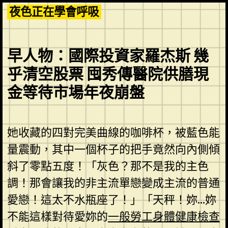
Skip
夜色正在學會呼吸
to
content
早人物：國際投資家羅杰斯 幾
乎​清空股票​ 囤秀傳醫院供膳現
金等待​市場年夜崩盤
她收藏的四對完美曲線的咖啡杯，被藍色能
量震動，其中一個杯子的把手竟然向內側傾
斜了零點五度！「灰色？那不是我的主色
調！那會讓我的非主流單戀變成主流的普通
愛戀！這太不水瓶座了！」「天秤！妳…妳
不能這樣對待愛妳的
一般勞工身體健康檢查