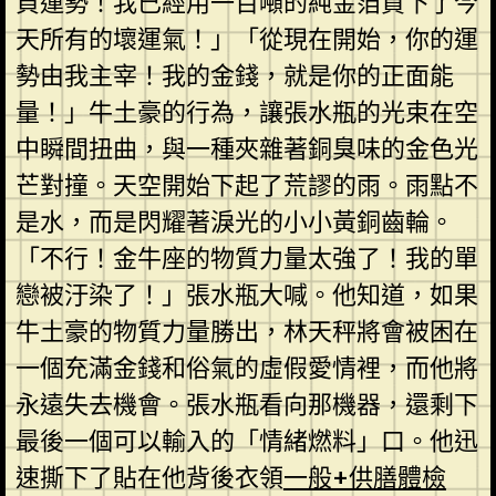
負運勢！我已經用一百噸的純金箔買下了今
天所有的壞運氣！」「從現在開始，你的運
勢由我主宰！我的金錢，就是你的正面能
量！」牛土豪的行為，讓張水瓶的光束在空
中瞬間扭曲，與一種夾雜著銅臭味的金色光
芒對撞。天空開始下起了荒謬的雨。雨點不
是水，而是閃耀著淚光的小小黃銅齒輪。
「不行！金牛座的物質力量太強了！我的單
戀被汙染了！」張水瓶大喊。他知道，如果
牛土豪的物質力量勝出，林天秤將會被困在
一個充滿金錢和俗氣的虛假愛情裡，而他將
永遠失去機會。張水瓶看向那機器，還剩下
最後一個可以輸入的「情緒燃料」口。他迅
速撕下了貼在他背後衣領
一般+供膳體檢