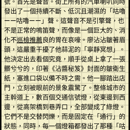
號。首先是聲音。街上所有的汽車喇叭同時
發出了一個持續不斷、低沉且潮濕的「咕嚕
——咕嚕——」聲。這聲音不是引擎聲，也
不是正常的鳴笛聲，而像是一個巨大的、消
化不
巡檢推薦
良的胃在哀嚎。廖沾沾皺著眉
頭，這嚴重干擾了他蒜泥的「寧靜冥想」。
他決定出去看個究竟，順手從桌上拿了一張
髒兮兮的，印著《沾醬秘笈》封面的皺衛生
紙，塞進口袋以備不時之需。他一腳踏出店
門，立刻被眼前的景象震驚了。整條城市的
主幹道上，數百個交通信號燈，從東邊到西
邊，從高架橋到巷弄口，全部變成了綠燈。
它們不是交替閃爍，而是固定在「通行」的
狀態，同時，每一個燈箱都發出了那種「咕