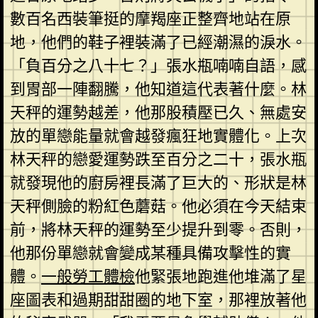
數百名西裝筆挺的摩羯座正整齊地站在原
地，他們的鞋子裡裝滿了已經潮濕的淚水。
「負百分之八十七？」張水瓶喃喃自語，感
到胃部一陣翻騰，他知道這代表著什麼。林
天秤的運勢越差，他那股積壓已久、無處安
放的單戀能量就會越發瘋狂地實體化。上次
林天秤的戀愛運勢跌至百分之二十，張水瓶
就發現他的廚房裡長滿了巨大的、形狀是林
天秤側臉的粉紅色蘑菇。他必須在今天結束
前，將林天秤的運勢至少提升到零。否則，
他那份單戀就會變成某種具備攻擊性的實
體。
一般勞工體檢
他緊張地跑進他堆滿了星
座圖表和過期甜甜圈的地下室，那裡放著他