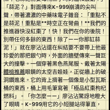
「蒜泥？」對面傳來K-999崩潰的尖叫
聲，帶著濃濃的中藥味電子雜音：「重點不
是蒜泥！重點是**時空正在彎曲！**我們的
推進器快沒紅棗了！快！我們在你的後院！
別帶任何多餘的東西！除了——你那缸蒜
泥！」就在廖沾沾還在糾結要不要帶上他最
珍愛的那把銀勺時，外面的牆壁傳來一聲巨
大的撞擊。一個穿著黑色燕尾服、戴著太陽
體檢推薦
眼鏡的太空吉娃娃，正從牆上的破
洞鑽進來。它的背上揹著一個像是小型瓦斯
桶的東西，桶上用毛筆寫著「極品紅棗枸杞
燃料」。「你怎麼——」廖沾沾驚訝地瞪大
了眼睛。K-999用它的小短腿站得筆直，