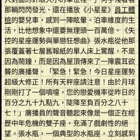
那輛閃閃發光、還在播放《小星星》
員工體
檢
的嬰兒車，感到一陣眩暈。泊車維度的生
活，比他想象中還要無理頭一百萬倍。《失
控的星座運勢與單戀狂想曲》張水瓶從他那
張覆蓋著七層舊報紙的單人床上驚醒，不是
因為鬧鐘，而是因為屋頂傳來了一陣震耳欲
聾的廣播聲。「緊急！緊急！今日星座運勢
超級大修正！所有天秤座請注意！由於月球
剛剛打了一個噴嚏，您的戀愛機率從昨日的
百分之九十九點九，陡降至負百分之八十
七！」廣播員的聲音聽起來像是一個正在經
歷中年危機的雙子座，充滿了戲劇性的絕
望。張水瓶，一個典型的水瓶座，立刻感到