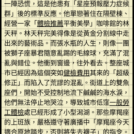
一陣恐慌，這是他患有「星座預報壓力症候
群」後的標準反應。他單戀著住在隔壁棟、
經營一家「
體檢推薦
平衡美學」咖啡館的林
天秤。林天秤完美得像是從黃金分割線中走
出來的藝術品。而張水瓶的人生，則像一團
被獅子座暴君隨意亂踢的毛線球，充滿了混
亂與錯位。他衝到窗邊，往外看去。整座城
市已經因為這個突如
健檢費用
其來的「超級
修正」而陷入了荒謬的混亂。街道上的雙魚
座們，開始不受控制地流下鹹鹹的海水淚，
他們無法停止地哭泣，導致城市低窪
一般勞
工體檢
處已經形成了小型潟湖。那些摩羯座
的上班族，嚴格遵守著廣播中「摩羯座今天
適合原地踏步，否則將失去襪子」的指令。