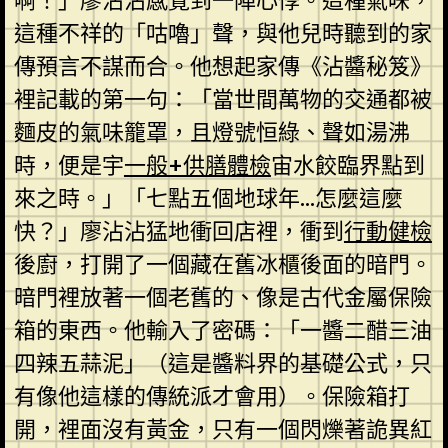
啊！」廖沾沾感覺到一陣心悸。這種氣味，
這種不祥的「咕嚕」聲，與他兒時聽到的家
傳預言不謀而合。他想起家傳《沾醬秘笈》
裡記載的第一句：「當世間萬物的交通都被
麵皮的氣味籠罩，且燈號恒綠、聲如湯沸
時，便是宇
一般+供膳體檢
宙水餃臨界點到
來之時。」「七點五個地球年…怎麼這麼
快？」廖沾沾猛地衝回店裡，衝到
行動健檢
後廚，打開了一個藏在舊冰櫃後面的暗門。
暗門裡放著一個老舊的、像是古代金屬保險
箱的東西。他輸入了密碼：「一醬二醋三油
四辣五蒜泥」（這是醬料界的基礎公式，只
有像他這樣的傳統派才會用）。保險箱打
開，裡面沒有黃金，只有一個閃爍著詭異紅