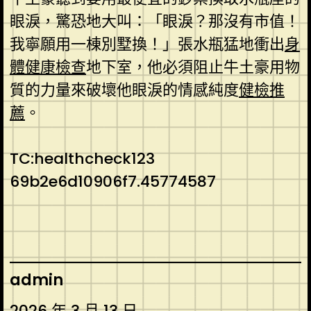
眼淚，驚恐地大叫：「眼淚？那沒有市值！
我寧願用一棟別墅換！」張水瓶猛地衝出
身
體健康檢查
地下室，他必須阻止牛土豪用物
質的力量來破壞他眼淚的情感純度
健檢推
薦
。
TC:healthcheck123
69b2e6d10906f7.45774587
admin
2026 年 3 月 13 日