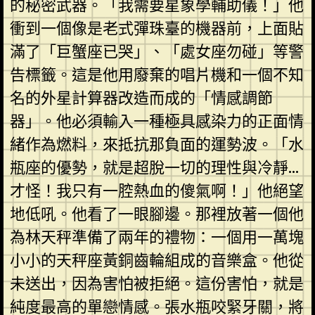
的秘密武器。「我需要星象學輔助儀！」他
衝到一個像是老式彈珠臺的機器前，上面貼
滿了「巨蟹座已哭」、「處女座勿碰」等警
告標籤。這是他用廢棄的唱片機和一個不知
名的外星計算器改造而成的「情感調節
器」。他必須輸入一種極具感染力的正面情
緒作為燃料，來抵抗那負面的運勢波。「水
瓶座的優勢，就是超脫一切的理性與冷靜…
才怪！我只有一腔熱血的傻氣啊！」他絕望
地低吼。他看了一眼腳邊。那裡放著一個他
為林天秤準備了兩年的禮物：一個用一萬塊
小小的天秤座黃銅齒輪組成的音樂盒。他從
未送出，因為害怕被拒絕。這份害怕，就是
純度最高的單戀情感。張水瓶咬緊牙關，將