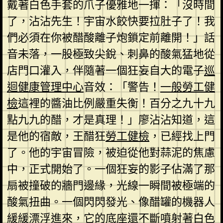
戴著白色手套的爪子優雅地一揮：「沒時間
了，沾沾先生！宇宙水餃快要拉肚子了！我
們必須在你被醋酸離子炮鎖定前離開！」話
音未落，一股極致尖銳、刺鼻的酸氣猛地從
店門口灌入，伴隨著一個狂妄自大的電子
巡
迴健康管理中心
音效：「警告！
一般勞工健
檢
這裡的醬油比例嚴重失衡！百分之九十九
點九九的醋，才是真理！」廖沾沾知道，這
是他的宿敵，王醋狂
勞工健檢
，已經找上門
了。他的宇宙冒險，被迫從他對蒜泥的焦慮
中，正式開始了。一個狂妄的影子佔滿了那
扇被撞破的牆門邊緣，光線一瞬間被極端的
酸氣扭曲。一個閃閃發光、像醋罐的機器人
緩緩漂浮進來，它的底座還不斷噴射著白色