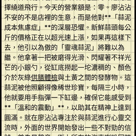
擇繞道飛行。今天的營業額是：零。廖沾沾
不安的不是店裡的生意，而是他對**「蒜泥
成本焦慮症」**的深層恐懼。新鮮蒜頭每公
斤的價格正在以超光速上漲，如果再這樣下
去，他引以為傲的「靈魂蒜泥」將難以為
繼。他拿著一把被磨得光滑、閃耀著不祥光
芒的小銀勺，從缸底撈起一坨濃稠的、顏色
介於灰綠
供膳體檢
與土黃之間的發酵物。這
蒜泥被他照顧得像稀世珍寶，每隔三小時，
他就要用手指彈一下缸邊，確保它能感受到
**「溫和的震動」**，以助其在精神上達到
圓滿。就在廖沾沾專注於與蒜泥進行心靈交
流時，外面的世界開始發出一些不對勁的信