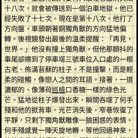
十八次，就會被傳送到一個泊車地獄。他已
經失敗了十七次。現在是第十八次。他打了
方向盤，車頭朝著銅獨角獸的方向猛地偏
轉。後視鏡發出最後的溫柔提醒：「再見，
世界。」他沒有撞上獨角獸，但他那顫抖的
車尾卻擦到了停車塔三號車位入口處的一根
古老、佈滿苔蘚的柱子。不是撞擊，而是輕
柔的碰觸，像戀人之間的耳語。接著，一道
濃郁的、像薄荷
巡檢
口香糖一樣的綠色光
芒。猛地從柱子爆發出來，瞬間吞噬了何手
殘和他的掀背車。光芒消失後，窄巷恢復了
平靜，只剩下獨角獸雕像一臉困惑的表情。
何手殘感覺一陣天旋地轉，等他回過神來，