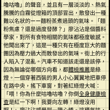
嚕咕嚕」的聲音，並且有一層淡淡的、熱氣
騰騰的白霧從燈箱的頂部冒出，散發出一種
難以名狀的——麵粉蒸煮過頭的氣味。「麵
粉焦慮？還是過度發酵？」廖沾沾是個醬料
學家，對所有食物相關的氣味都極度敏感。
他聞出來了，這是一種只有在極度巨大的麵
團因為壓力過大而散發出的氣味。街上的行
人陷入了混亂。汽車不知道該走還是該停，
因為無論從哪個方向看，都
體檢推薦
是綠
燈。一個穿著西裝的男人小心翼翼地把車停
在路中央，搖下車窗，對著紅綠燈大喊：
「喂！你為什麼咕嚕咕嚕？你倒
全身健康檢
查
是紅一下啊！我要向左轉！綠燈沒用