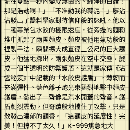
泥在零點一秒內變成無菌的、純淨的白醋！
那是浩劫啊！」「不准動我的蒜泥！」廖沾
沾發出了醬料學家對待信仰般的怒吼。他以
一種專業包水餃的極限速度，從旁邊的麵粉
堆中抓起了兩團麵皮。麵皮被他用氣功般的
捏製手法，瞬間擴大成直徑三公尺的巨大麵
皮。他猛地擲出，兩張麵皮在空中交疊，變
成一個半透明的防禦護盾。這就是家傳《沾
醬秘笈》中記載的「水餃皮護盾」，薄韌而
充滿彈性。藍色離子炮光束猛烈地擊中麵皮
護盾，發出了一聲像是汽水開蓋的聲音。護
盾劇烈震動，但奇蹟般地擋住了攻擊，只是
散發出濃郁的麵香。「這麵皮的延展性！完
美！但撐不了太久！」K-999焦急地大