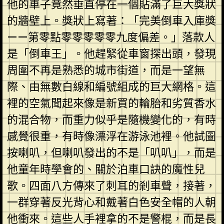
他的車子竟然垂直停在一個貼滿了巨大獎狀
的牆壁上。獎狀上寫著：「完美倒車入庫獎
——第零點零零零零零九度偏差。」落款人
是「倒車王」。他趕緊從車窗探出頭，發現
周圍不再是熟悉的城市街道，而是一望無
際、由無數白線和編號組成的巨大網格。這
裡的空氣聞起來像是新買的輪胎和劣質香水
的混合物，而重力似乎是隨機變化的，有時
感覺很重，有時像漂浮在游泳池裡。他試圖
按喇叭，但喇叭發出的不是「叭叭」，而是
他童年時學會的、關於泊車口訣的魔性兒
歌。四面八方傳來了刺耳的剎車聲，接著，
一群穿著反光背心和戴著白色安全帽的人朝
他衝來。這些人手裡拿的不是警棍，而是長