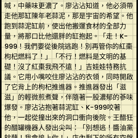
喊，中藥味更濃了。廖沾沾知道，他必須帶
走他那缸陳年老蒜泥，那是宇宙的希望。他
跑到蒜泥缸前，使出他搬運食材的全部力
量，將那口比他還胖的缸抱起。「走！K-
999！我們要從後院逃跑！別再管你的紅棗
枸杞燃料了！」「不行！燃料是文明的基
礎！沒了紅棗我飛不遠！」吉娃娃特務抗
議。它用小嘴咬住廖沾沾的衣領，同時開啟
了它背上的枸杞推進器。推進器發出「滋
滋」的輕微煎煮聲，伴隨著一股濃郁的蔘味
爆發。廖沾沾抱著蒜泥缸、K-999咬著
他，一起從撞出來的洞口衝向後院。王醋狂
的醋罐機器人發出尖叫：「別想逃！醬油黨
餘孽！我會追上你！」店內剩下的所有空盤