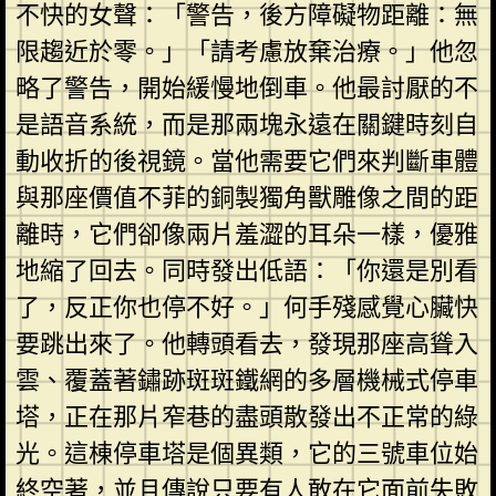
不快的女聲：「警告，後方障礙物距離：無
限趨近於零。」「請考慮放棄治療。」他忽
略了警告，開始緩慢地倒車。他最討厭的不
是語音系統，而是那兩塊永遠在關鍵時刻自
動收折的後視鏡。當他需要它們來判斷車體
與那座價值不菲的銅製獨角獸雕像之間的距
離時，它們卻像兩片羞澀的耳朵一樣，優雅
地縮了回去。同時發出低語：「你還是別看
了，反正你也停不好。」何手殘感覺心臟快
要跳出來了。他轉頭看去，發現那座高聳入
雲、覆蓋著鏽跡斑斑鐵網的多層機械式停車
塔，正在那片窄巷的盡頭散發出不正常的綠
光。這棟停車塔是個異類，它的三號車位始
終空著，並且傳說只要有人敢在它面前失敗