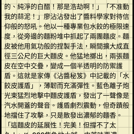
的、純淨的白醋！那是浩劫啊！」「不准動
我的蒜泥！」廖沾沾發出了醬料學家對待信
仰般的怒吼。他以一種專業包水餃的極限速
度，從旁邊的麵粉堆中抓起了兩團麵皮。麵
皮被他用氣功般的捏製手法，瞬間擴大成直
徑三公尺的巨大麵皮。他猛地擲出，兩張麵
皮在空中交疊，變成一個半透明的防禦護
盾。這就是家傳《沾醬秘笈》中記載的「水
餃皮護盾」，薄韌而充滿彈性。藍色離子炮
光束猛烈地擊中麵皮護盾，發出了一聲像是
汽水開蓋的聲音。護盾劇烈震動，但奇蹟般
地擋住了攻擊，只是散發出濃郁的麵香。
「這麵皮的延展性！完美！但撐不了太