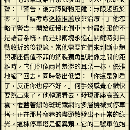
聲：「警告，後方障礙物距離：無限趨近於
零。」「請考慮
巡檢推薦
放棄治療。」他忽
略了警告，開始緩慢地倒車。他最討厭的不
是語音系統，而是那兩塊永遠在關鍵時刻自
動收折的後視鏡。當他需要它們來判斷車體
與那座價值不菲的銅製獨角獸雕像之間的距
離時，它們卻像兩片羞澀的耳朵一樣，優雅
地縮了回去。同時發出低語：「你還是別看
了，反正你也停不好。」何手殘感覺心臟快
要跳出來了。他轉頭看去，發現那座高聳入
雲、覆蓋著鏽跡斑斑鐵網的多層機械式停車
塔，正在那片窄巷的盡頭散發出不正常的綠
光。這棟停車塔是個異類，它的三號車位始