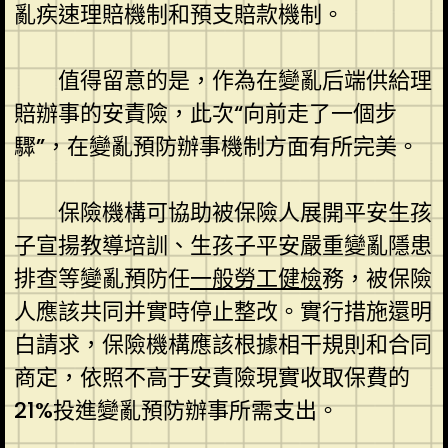
亂疾速理賠機制和預支賠款機制。
值得留意的是，作為在變亂后端供給理
賠辦事的安責險，此次“向前走了一個步
驟”，在變亂預防辦事機制方面有所完美。
保險機構可協助被保險人展開平安生孩
子宣揚教導培訓、生孩子平安嚴重變亂隱患
排查等變亂預防任
一般勞工健檢
務，被保險
人應該共同并實時停止整改。實行措施還明
白請求，保險機構應該根據相干規則和合同
商定，依照不高于安責險現實收取保費的
21%投進變亂預防辦事所需支出。