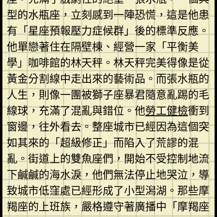
型的水瓶座，立刻感到一陣恐慌，這是他患
有「星座預報壓力症候群」後的標準反應。
他單戀著住在隔壁棟、經營一家「平衡美
學」咖啡館的林天秤。林天秤完美得像是從
黃金分割線中走出來的藝術品。而張水瓶的
人生，則像一團被獅子座暴君隨意亂踢的毛
線球，充滿了混亂與錯位。他
勞工健檢
衝到
窗邊，往外看去。整座城市已經因為這個突
如其來的「超級修正」而陷入了荒謬的混
亂。街道上的雙魚座們，開始不受控制地流
下鹹鹹的海水淚，他們無法停止地哭泣，導
致城市低窪處已經形成了小型潟湖。那些摩
羯座的上班族，嚴格遵守著廣播中「摩羯座