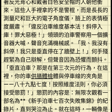
著反光背心和戴著白色安全帽的人朝他衝
來。這些人手裡拿的不是警棍，而是長長的
測量尺和巨大的電子角度儀，臉上的表情極
度嚴肅。「違反泊車維度基本法！斜停入
庫！罪大惡極！」領頭的泊車警察用一個擴
音器大喊，聲音充滿機械感。「我、我沒有
斜停！我只是垂直停在了牆壁上！」何手殘
趕緊為自己辯解，但聲音因為恐懼而顫抖。
「垂直泊車？那是在第三次元的行為，在這
裡，你的車
供膳體檢
體與停車線的夾角是
——八十九點七度！按照維度法則，你必須
接受懲罰！」懲罰的內容是：無限次觀看一
部名為**《新手泊車七百次失敗集錦》的紀
錄片，直到哭泣為止。就在這時，一輛像是