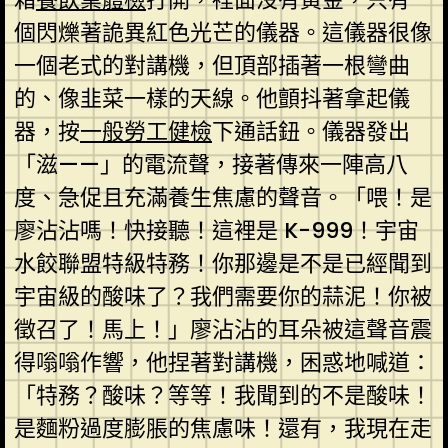
個閃爍著詭異紅色光芒的儀器。這儀器很像
一個老式的對講機，但頂部插著一根彎曲
的、像韭菜一樣的天線。他顫抖著拿起儀
器，按
一般勞工健檢
下通話鈕。儀器發出
「滋——」的電流聲，接著傳來一陣高八
度、急促且充滿養生焦慮的聲音。「喂！是
廖沾沾嗎！快接聽！這裡是 K-999！宇宙
水餃聯盟特級特務！你那邊是不是已經聞到
宇宙級的酸味了？我們需要你的蒜泥！你被
徵召了！馬上！」廖沾沾的耳朵被這聲音震
得嗡嗡作響，他捏著對講機，困惑地喊道：
「特務？酸味？等等！我聞到的不是酸味！
是麵粉過度膨脹的焦慮味！還有，我現在走