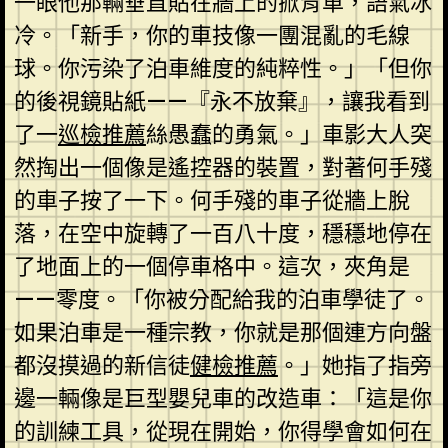
一眼他那輛垂直貼在牆上的掀背車，語氣冰
冷。「新手，你的車技像一團混亂的毛線
球。你污染了泊車維度的純粹性。」「但你
的後視鏡貼紙——『永不放棄』，讓我看到
了一
巡檢推薦
絲愚蠢的勇氣。」車影大人突
然掏出一個像是遙控器的裝置，對著何手殘
的車子按了一下。何手殘的車子從牆上脫
落，在空中旋轉了一百八十度，穩穩地停在
了地面上的一個停車格中。這次，夾角是
——零度。「你被分配給我的泊車學徒了。
如果泊車是一種宗教，你就是那個連方向盤
都沒摸過的新信徒
健檢推薦
。」她指了指旁
邊一輛像是巨型嬰兒車的改造車：「這是你
的訓練工具，從現在開始，你得學會如何在