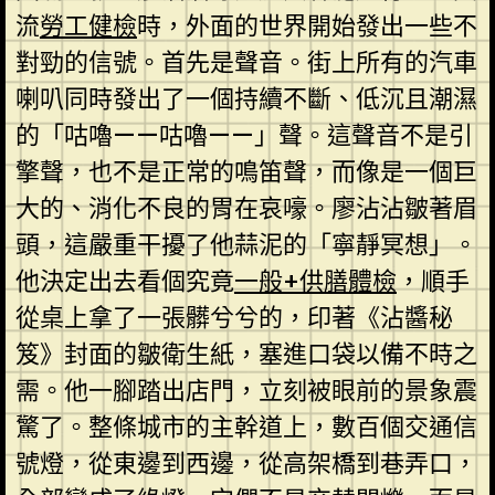
流
勞工健檢
時，外面的世界開始發出一些不
對勁的信號。首先是聲音。街上所有的汽車
喇叭同時發出了一個持續不斷、低沉且潮濕
的「咕嚕——咕嚕——」聲。這聲音不是引
擎聲，也不是正常的鳴笛聲，而像是一個巨
大的、消化不良的胃在哀嚎。廖沾沾皺著眉
頭，這嚴重干擾了他蒜泥的「寧靜冥想」。
他決定出去看個究竟
一般+供膳體檢
，順手
從桌上拿了一張髒兮兮的，印著《沾醬秘
笈》封面的皺衛生紙，塞進口袋以備不時之
需。他一腳踏出店門，立刻被眼前的景象震
驚了。整條城市的主幹道上，數百個交通信
號燈，從東邊到西邊，從高架橋到巷弄口，