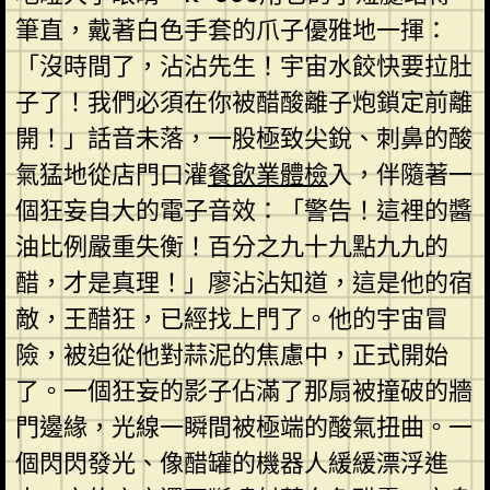
筆直，戴著白色手套的爪子優雅地一揮：
「沒時間了，沾沾先生！宇宙水餃快要拉肚
子了！我們必須在你被醋酸離子炮鎖定前離
開！」話音未落，一股極致尖銳、刺鼻的酸
氣猛地從店門口灌
餐飲業體檢
入，伴隨著一
個狂妄自大的電子音效：「警告！這裡的醬
油比例嚴重失衡！百分之九十九點九九的
醋，才是真理！」廖沾沾知道，這是他的宿
敵，王醋狂，已經找上門了。他的宇宙冒
險，被迫從他對蒜泥的焦慮中，正式開始
了。一個狂妄的影子佔滿了那扇被撞破的牆
門邊緣，光線一瞬間被極端的酸氣扭曲。一
個閃閃發光、像醋罐的機器人緩緩漂浮進