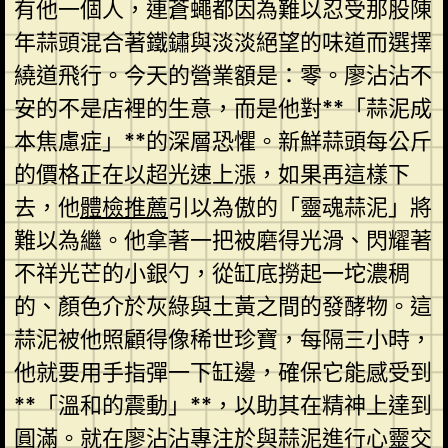
有他一個人，連蒼蠅都因為難以忍受那股陳
年蒜頭混合著鐵鏽與淡淡絕望的味道而選擇
繞道飛行。今天的營業額是：零。廖沾沾不
安的不是店裡的生意，而是他對**「蒜泥成
本焦慮症」**的深層恐懼。新鮮蒜頭每公斤
的價格正在以超光速上漲，如果再這樣下
去，他
體檢推薦
引以為傲的「靈魂蒜泥」將
難以為繼。他拿著一把被磨得光滑、閃耀著
不祥光芒的小銀勺，從缸底撈起一坨濃稠
的、顏色介於灰綠與土黃之間的發酵物。這
蒜泥被他照顧得像稀世珍寶，每隔三小時，
他就要用手指彈一下缸邊，確保它能感受到
**「溫和的震動」**，以助其在精神上達到
圓滿。就在廖沾沾專注於與蒜泥進行心靈交