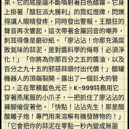
來，它的底座還不斷噴射著白色醋霧。它身
上掛著「醋狂派大勝利」的霓虹燈牌，閃爍
得讓人眼睛發疼，同時發出警報。王醋狂的
聲音再次響起，這次帶著金屬回音的嘲弄，
刺耳得像是磨砂紙。「廖沾沾！你那充滿腐
敗氣味的蒜泥，是對醬料學的侮辱！必須淨
化！」「你將為你那百分之五的醬油，以及
百分之九十五的邪惡蒜頭付出代價！」醋罐
機器人的頂端裂開，露出了一個巨大的管
口，正在聚積藍色光芒。K-999特務用它
穿著燕尾服的小爪子，一把抓住了廖沾沾的
褲腳催促著他。「快點！沾沾先生！那是醋
酸離子炮！專門用來溶解有機發酵物的！」
「它會把你的蒜泥在零點一秒內變成無菌