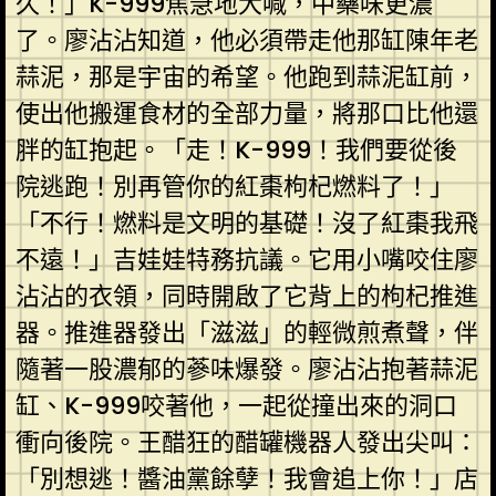
久！」K-999焦急地大喊，中藥味更濃
了。廖沾沾知道，他必須帶走他那缸陳年老
蒜泥，那是宇宙的希望。他跑到蒜泥缸前，
使出他搬運食材的全部力量，將那口比他還
胖的缸抱起。「走！K-999！我們要從後
院逃跑！別再管你的紅棗枸杞燃料了！」
「不行！燃料是文明的基礎！沒了紅棗我飛
不遠！」吉娃娃特務抗議。它用小嘴咬住廖
沾沾的衣領，同時開啟了它背上的枸杞推進
器。推進器發出「滋滋」的輕微煎煮聲，伴
隨著一股濃郁的蔘味爆發。廖沾沾抱著蒜泥
缸、K-999咬著他，一起從撞出來的洞口
衝向後院。王醋狂的醋罐機器人發出尖叫：
「別想逃！醬油黨餘孽！我會追上你！」店