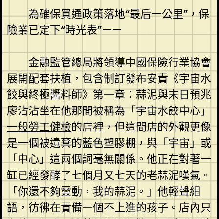
為確保買通政策落地“最后一公里”，保
險業已定下“時光表”——
金融監管總局將領導中國保險行業協會
展開配套扶植，包含制訂發布安責《宇宙水
餃與終極醬料師》第一章：蒜泥與末日預兆
廖沾沾坐在他那間被稱為「宇宙水餃中心」
一般勞工健檢
的店裡，但這間店的外觀更像
是一個被遺棄的藍色塑膠棚，與「宇宙」或
「中心」這兩個詞毫無關係。他正在對著一
缸已經發酵了七個月又七天的老蒜泥嘆氣。
「你還不夠靈動，我的蒜泥。」他輕聲細
語，彷彿在責備一個不上進的孩子。店內只