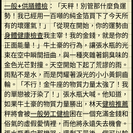
一般+供膳體檢
：「天秤！別管那什麼負運
勢！我已經用一百噸的純金箔買下了今天所
有的壞運氣！」「從現在開始，你的運勢由
身體健康檢查
我主宰！我的金錢，就是你的
正面能量！」牛土豪的行為，讓張水瓶的光
束在空中瞬間扭曲，與一種夾雜著銅臭味的
金色光芒對撞。天空開始下起了荒謬的雨。
雨點不是水，而是閃耀著淚光的小小黃銅齒
輪。「不行！金牛座的物質力量太強了！我
的單戀被汙染了！」張水瓶大喊。他知道，
如果牛土豪的物質力量勝出，林天
健檢推薦
秤將會被
一般勞工健檢
困在一個充滿金錢和
俗氣的虛假愛情裡，而他將永遠失去機會。