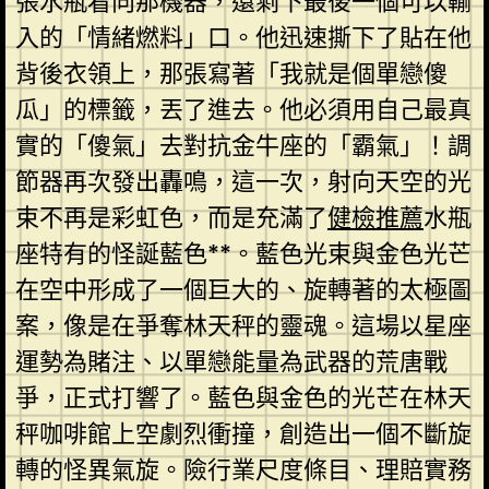
張水瓶看向那機器，還剩下最後一個可以輸
入的「情緒燃料」口。他迅速撕下了貼在他
背後衣領上，那張寫著「我就是個單戀傻
瓜」的標籤，丟了進去。他必須用自己最真
實的「傻氣」去對抗金牛座的「霸氣」！調
節器再次發出轟鳴，這一次，射向天空的光
束不再是彩虹色，而是充滿了
健檢推薦
水瓶
座特有的怪誕藍色**。藍色光束與金色光芒
在空中形成了一個巨大的、旋轉著的太極圖
案，像是在爭奪林天秤的靈魂。這場以星座
運勢為賭注、以單戀能量為武器的荒唐戰
爭，正式打響了。藍色與金色的光芒在林天
秤咖啡館上空劇烈衝撞，創造出一個不斷旋
轉的怪異氣旋。險行業尺度條目、理賠實務