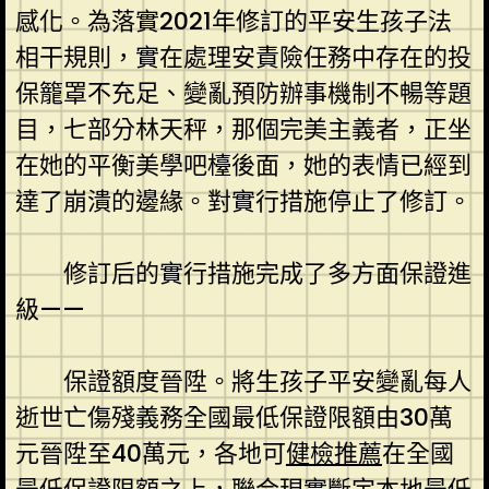
感化。為落實2021年修訂的平安生孩子法
相干規則，實在處理安責險任務中存在的投
保籠罩不充足、變亂預防辦事機制不暢等題
目，七部分林天秤，那個完美主義者，正坐
在她的平衡美學吧檯後面，她的表情已經到
達了崩潰的邊緣。對實行措施停止了修訂。
修訂后的實行措施完成了多方面保證進
級——
保證額度晉陞。將生孩子平安變亂每人
逝世亡傷殘義務全國最低保證限額由30萬
元晉陞至40萬元，各地可
健檢推薦
在全國