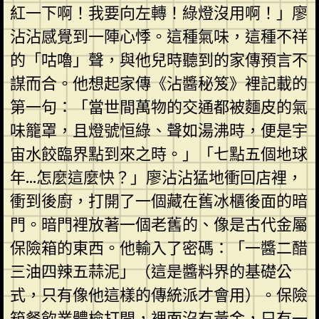
紅一下啊！我要向左轉！綠燈沒用啊！」廖
沾沾感覺到一陣心悸。這種氣味，這種不祥
的「咕嚕」聲，與他兒時聽到的家傳預言不
謀而合。他想起家傳《沾醬秘笈》裡記載的
第一句：「當世間萬物的交通都被麵皮的氣
味籠罩，且燈號恒綠、聲如湯沸時，便是宇
宙水餃臨界點到來之時。」「七點五個地球
年…怎麼這麼快？」廖沾沾猛地衝回店裡，
衝到後廚，打開了一個藏在舊冰櫃後面的暗
門。暗門裡放著一個老舊的、像是古代金屬
保險箱的東西。他輸入了密碼：「一醬二醋
三油四辣五蒜泥」（這是醬料界的基礎公
式，只有像他這樣的傳統派才會用）。保險
箱
餐飲業體檢
打開，裡面沒有黃金，只有一