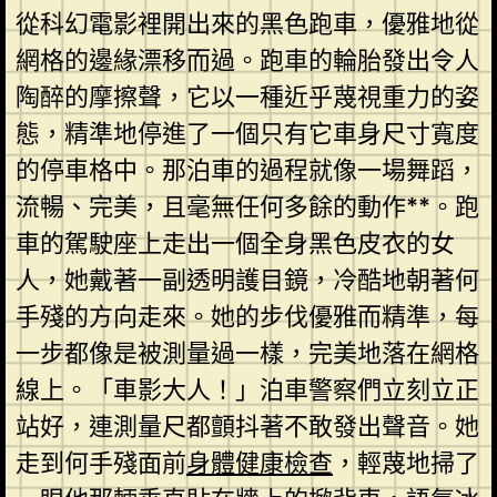
從科幻電影裡開出來的黑色跑車，優雅地從
網格的邊緣漂移而過。跑車的輪胎發出令人
陶醉的摩擦聲，它以一種近乎蔑視重力的姿
態，精準地停進了一個只有它車身尺寸寬度
的停車格中。那泊車的過程就像一場舞蹈，
流暢、完美，且毫無任何多餘的動作**。跑
車的駕駛座上走出一個全身黑色皮衣的女
人，她戴著一副透明護目鏡，冷酷地朝著何
手殘的方向走來。她的步伐優雅而精準，每
一步都像是被測量過一樣，完美地落在網格
線上。「車影大人！」泊車警察們立刻立正
站好，連測量尺都顫抖著不敢發出聲音。她
走到何手殘面前
身體健康檢查
，輕蔑地掃了