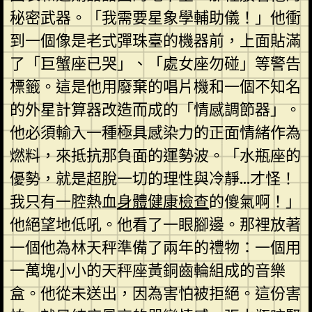
秘密武器。「我需要星象學輔助儀！」他衝
到一個像是老式彈珠臺的機器前，上面貼滿
了「巨蟹座已哭」、「處女座勿碰」等警告
標籤。這是他用廢棄的唱片機和一個不知名
的外星計算器改造而成的「情感調節器」。
他必須輸入一種極具感染力的正面情緒作為
燃料，來抵抗那負面的運勢波。「水瓶座的
優勢，就是超脫一切的理性與冷靜…才怪！
我只有一腔熱血
身體健康檢查
的傻氣啊！」
他絕望地低吼。他看了一眼腳邊。那裡放著
一個他為林天秤準備了兩年的禮物：一個用
一萬塊小小的天秤座黃銅齒輪組成的音樂
盒。他從未送出，因為害怕被拒絕。這份害