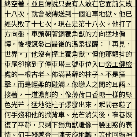
終空著，並且傳說只要有人敢在它面前失敗
十八次，就會被傳送到一個泊車地獄。他已
經失敗了十七次。現在是第十八次。他打了
方向盤，車頭朝著銅獨角獸的方向猛地偏
轉。後視鏡發出最後的溫柔提醒：「再見，
世界。」他沒有撞上獨角獸，但他那顫抖的
車尾卻擦到了停車塔三號車位入口
勞工健檢
處的一根古老、佈滿苔蘚的柱子。不是撞
擊，而是輕柔的碰觸，像戀人之間的耳語。
接著，一道濃郁的、像薄荷口香糖一樣的綠
色光芒。猛地從柱子爆發出來，瞬間吞噬了
何手殘和他的掀背車。光芒消失後，窄巷恢
復了平靜，只剩下獨角獸雕像一臉困惑的表
情。何手殘感覺一陣天旋地轉，等他回過神