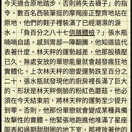
今天適合原地踏步，否則將失去襪子」的指
令。數百名西裝筆挺的摩羯座正整齊地站在
原地，他們的鞋子裡裝滿了已經潮濕的淚
水。「負百分之八十七
供膳體檢
？」張水瓶
喃喃自語，感到胃部一陣翻騰，他知道這代
表著什麼。林天秤的運勢越差，他那股積壓
已久、無處安放的單戀能量就會越發瘋狂地
實體化。上次林天秤的戀愛運勢跌至百分之
二十，張水瓶就發現他的廚房裡長滿了巨大
的、形狀是林天秤側臉的粉紅色蘑菇。他必
須在今天結束前，將林天秤的運勢至少提升
到零。否則，他那份單戀就會變成某種具備
攻擊性的實體。他緊張地跑進他堆滿了星座
圖表和過期甜甜圈的地下室，那裡放著他的