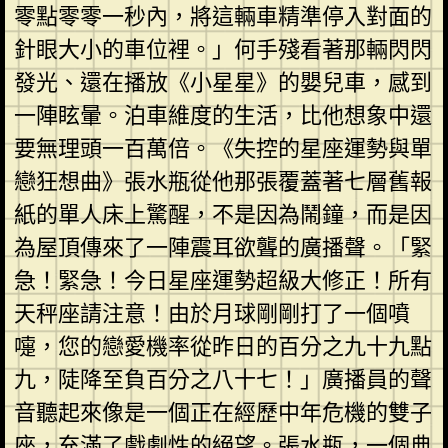
零點零零一秒內，將這輛車精準停入對面的
針眼大小的車位裡。」何手殘看著那輛閃閃
發光、還在播放《小星星》的嬰兒車，感到
一陣眩暈。泊車維度的生活，比他想象中還
要無理頭一百萬倍。《失控的星座運勢與單
戀狂想曲》張水瓶從他那張覆蓋著七層舊報
紙的單人床上驚醒，不是因為鬧鐘，而是因
為屋頂傳來了一陣震耳欲聾的廣播聲。「緊
急！緊急！今日星座運勢超級大修正！所有
天秤座請注意！由於月球剛剛打了一個噴
嚏，您的戀愛機率從昨日的百分之九十九點
九，陡降至負百分之八十七！」廣播員的聲
音聽起來像是一個正在經歷中年危機的雙子
座，充滿了戲劇性的絕望。張水瓶，一個典