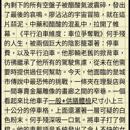
內剩下的所有空盤子被醋酸氣波震碎，發出
了最後的哀鳴。廖沾沾的宇宙冒險，就在這
片蒜泥、中藥和醋酸的混亂中，拉開了帷
幕。《平行泊車維度：車位爭奪戰》何手殘
的人生，被兩個巨大的陰影籠罩著：停車
費，以及平行泊車。他那輛老舊的掀背車，
彷彿繼承了他所有的駕駛焦慮，從未在他需
要時提供過任何幫助。今天，他面臨的是城
市傳說中最恐怖的挑戰，一條夾在理髮店與
一間專賣金屬雕像的畫廊之間的窄巷。一個
看起來比他車子
一般+供膳體檢
尺寸小上三
十公分的停車格，上面還灑著一層可疑的白
色粉末。何手殘深吸一口氣。將車子打了倒
檔。他的車載語音系統發出了令人不快的女