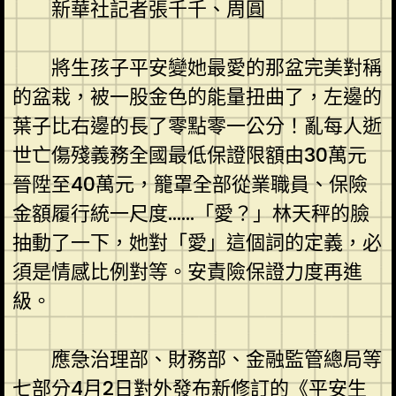
新華社記者張千千、周圓
將生孩子平安變她最愛的那盆完美對稱
的盆栽，被一股金色的能量扭曲了，左邊的
葉子比右邊的長了零點零一公分！亂每人逝
世亡傷殘義務全國最低保證限額由30萬元
晉陞至40萬元，籠罩全部從業職員、保險
金額履行統一尺度……「愛？」林天秤的臉
抽動了一下，她對「愛」這個詞的定義，必
須是情感比例對等。安責險保證力度再進
級。
應急治理部、財務部、金融監管總局等
七部分4月2日對外發布新修訂的《平安生