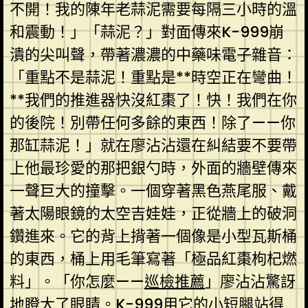
不開！我的陳年老蒜泥需要每隔三小時的溫
和震動！」「蒜泥？」對面傳來K-999崩
潰的尖叫聲，帶著濃濃的中藥味電子雜音：
「重點不是蒜泥！重點是**時空正在彎曲！
**我們的推進器快沒紅棗了！快！我們在你
的後院！別帶任何多餘的東西！除了——你
那缸蒜泥！」就在廖沾沾還在糾結要不要帶
上他最珍愛的那把銀勺時，外面的牆壁傳來
一聲巨大的撞擊。一個穿著黑色燕尾服、戴
著太陽眼鏡的太空吉娃娃，正從牆上的破洞
鑽進來。它的背上揹著一個像是小型瓦斯桶
的東西，桶上用毛筆寫著「極品紅棗枸杞燃
料」。「你怎麼——
巡檢推薦
」廖沾沾驚訝
地瞪大了眼睛。K-999用它的小短腿站得