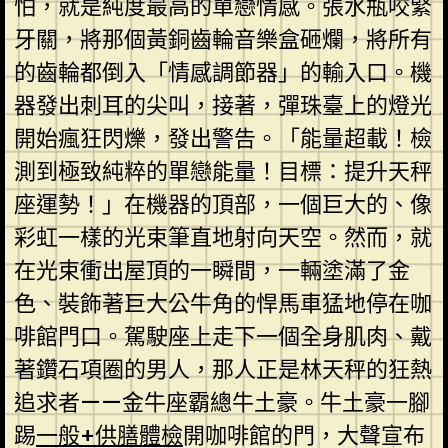
怕，就是純度最高的單戀情感。張水瓶咬緊
牙關，將那個黃銅齒輪音樂盒砸爛，將所有
的齒輪都倒入「情感調節器」的輸入口。機
器發出刺耳的尖叫，接著，彈珠臺上的燈光
開始瘋狂閃爍，發出警告。「能量超載！檢
測到極致純粹的單戀能量！目標：提升天秤
座運勢！」在機器的頂部，一個巨大的、像
彩虹一樣的光束筆直地射向天空。然而，就
在光束衝出屋頂的一瞬間，一輛塗滿了金
色、裝飾著巨大公牛角的悍馬車猛地停在咖
啡館門口。駕駛座上走下一個全身肌肉、戴
著鑽石項圈的男人，那人正是林天秤的狂熱
追求者——金牛座霸總牛土豪。牛土豪一腳
踢
一般+供膳體檢
開咖啡館的門，大聲宣布