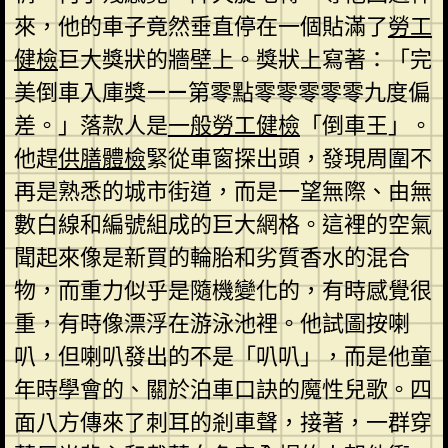
來，他的車子竟然垂直停在一個貼滿了
勞工
健檢
巨大獎狀的牆壁上。獎狀上寫著：「完
美倒車入庫獎——第零點零零零零零九度偏
差。」落款人是
一般勞工健檢
「倒車王」。
他趕
供膳體檢
緊從車窗探出頭，發現周圍不
再是熟悉的城市街道，而是一望無際、由無
數白線和編號組成的巨大網格。這裡的空氣
聞起來像是新買的輪胎和劣質香水的混合
物，而重力似乎是隨機變化的，有時感覺很
重，有時像漂浮在游泳池裡。他試圖按喇
叭，但喇叭發出的不是「叭叭」，而是他童
年時學會的、關於泊車口訣的魔性兒歌。四
面八方傳來了刺耳的剎車聲，接著，一群穿