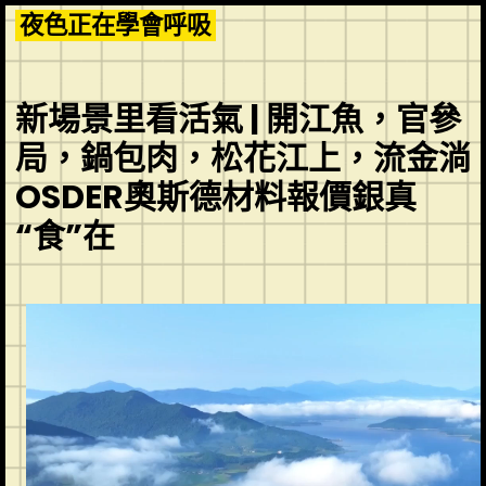
Skip
夜色正在學會呼吸
to
content
新場景里看活氣 | 開江魚，官參
局，鍋包肉，松花江上，流金淌
OSDER奧斯德材料報價銀真
“食”在