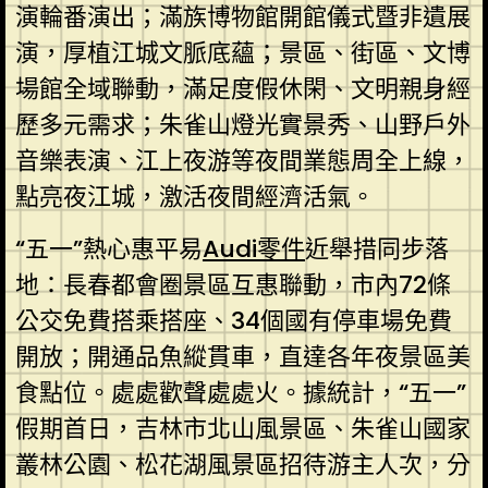
演輪番演出；滿族博物館開館儀式暨非遺展
演，厚植江城文脈底蘊；景區、街區、文博
場館全域聯動，滿足度假休閑、文明親身經
歷多元需求；朱雀山燈光實景秀、山野戶外
音樂表演、江上夜游等夜間業態周全上線，
點亮夜江城，激活夜間經濟活氣。
“五一”熱心惠平易
Audi零件
近舉措同步落
地：長春都會圈景區互惠聯動，市內72條
公交免費搭乘搭座、34個國有停車場免費
開放；開通品魚縱貫車，直達各年夜景區美
食點位。處處歡聲處處火。據統計，“五一”
假期首日，吉林市北山風景區、朱雀山國家
叢林公園、松花湖風景區招待游主人次，分