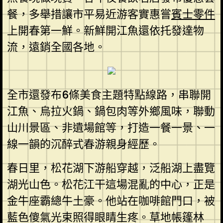
餐，多舉措讓市平易近游客實惠嘗
賓士零件
上開春第一鮮。新鮮開江魚還依托發達物
流，遠銷全國各地。
全市還發布6條美食主題特點線路，串聯開
江魚、烏拉火鍋、鍋包肉等外鄉風味，聯動
山川景區、非遺場館等，打造一餐一景、一
線一韻的沉醉式春游親身經歷。
春日里，松花湖下游船穿越，泛船湖上盡覽
湖光山色。松花江干這場混亂的中心，正是
金牛座霸總牛土豪。他站在咖啡館門口，被
藍色傻氣光束照得眼睛生疼。草地帳篷林