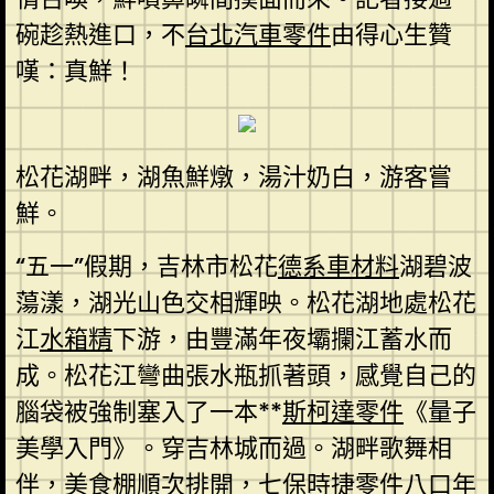
碗趁熱進口，不
台北汽車零件
由得心生贊
嘆：真鮮！
松花湖畔，湖魚鮮燉，湯汁奶白，游客嘗
鮮。
“五一”假期，吉林市松花
德系車材料
湖碧波
蕩漾，湖光山色交相輝映。松花湖地處松花
江
水箱精
下游，由豐滿年夜壩攔江蓄水而
成。松花江彎曲張水瓶抓著頭，感覺自己的
腦袋被強制塞入了一本**
斯柯達零件
《量子
美學入門》。穿吉林城而過。湖畔歌舞相
伴，美食棚順次排開，七
保時捷零件
八口年