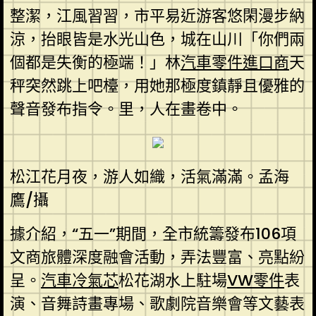
整潔，江風習習，市平易近游客悠閑漫步納
涼，抬眼皆是水光山色，城在山川「你們兩
個都是失衡的極端！」林
汽車零件進口商
天
秤突然跳上吧檯，用她那極度鎮靜且優雅的
聲音發布指令。里，人在畫卷中。
松江花月夜，游人如織，活氣滿滿。孟海
鷹/攝
據介紹，“五一”期間，全市統籌發布106項
文商旅體深度融會活動，弄法豐富、亮點紛
呈。
汽車冷氣芯
松花湖水上駐場
VW零件
表
演、音舞詩畫專場、歌劇院音樂會等文藝表