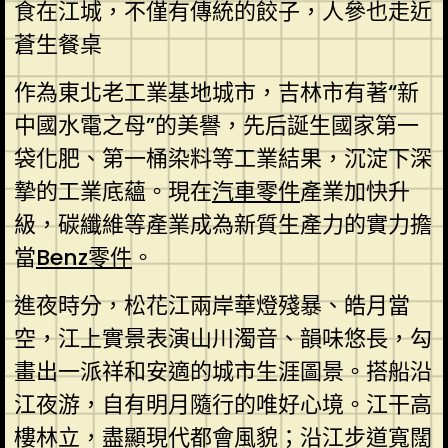
食在江城，不僅有傳統的餃子，人參也走近
蒼生餐桌
作為東北老工業基地城市，吉林市有著“新
中國水電之母”的美譽，先后誕生國家第一
袋化肥、第一桶染料等工業結果，沉淀下深
摯的工業底蘊。現在
汽車零件
產業加快升
級，碳纖維等產業成為新質生產力的實力擔
當
Benz零件
。
進夜時分，松花江兩岸華燈殘暴、皓月當
空，江上實景表演山川濁音、韻味悠長，勾
畫出一派祥和安適的城市生涯圖景。搭船沿
江夜游，自有明月隨行的唯好心境。江干高
樓林立，盡顯現代都會風貌；沿江步道寬闊