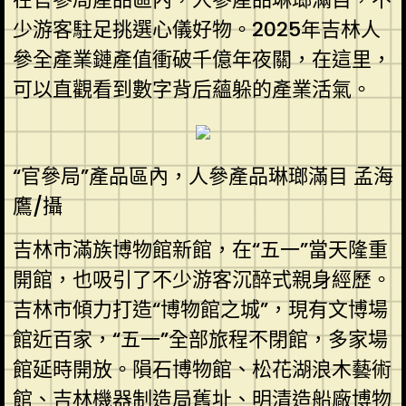
少游客駐足挑選心儀好物。2025年吉林人
參全產業鏈產值衝破千億年夜關，在這里，
可以直觀看到數字背后蘊躲的產業活氣。
“官參局”產品區內，人參產品琳瑯滿目 孟海
鷹/攝
吉林市滿族博物館新館，在“五一”當天隆重
開館，也吸引了不少游客沉醉式親身經歷。
吉林市傾力打造“博物館之城”，現有文博場
館近百家，“五一”全部旅程不閉館，多家場
館延時開放。隕石博物館、松花湖浪木藝術
館、吉林機器制造局舊址、明清造船廠博物