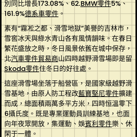
別同比增長173.08%、62.
BMW零件
5%、
161.9%
德系車零件
。
素有“霧凇之都、滑雪地獄”美譽的吉林市，
雪窖冰天與綠水青山各有風情韻味。在春日
繁花盛放之時，冬日風景依舊在城中保存，
北
汽車零件貿易商
山四時越野滑雪場即是留
Skoda零件
住冬日的好往處。
這座滑雪場坐落于船營區，是國家級越野滑
雪基地，由原人防工程改
藍寶堅尼零件
擴建
而成，總面積兩萬多平方米，四時恒溫零下
6攝氏度。既是專業運動員訓練基地，也面
向年夜眾開放，集運動、娛
賓利零件
樂、休
閑于一體。