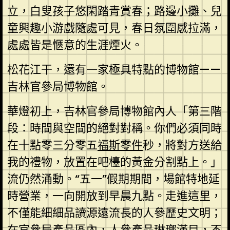
立，白叟孩子悠閑踏青賞春；路邊小攤、兒
童興趣小游戲隨處可見，春日氛圍感拉滿，
處處皆是愜意的生涯煙火。
松花江干，還有一家極具特點的博物館——
吉林官參局博物館。
華燈初上，吉林官參局博物館內人「第三階
段：時間與空間的絕對對稱。你們必須同時
在十點零三分零五
福斯零件
秒，將對方送給
我的禮物，放置在吧檯的黃金分割點上。」
流仍然涌動。“五一”假期期間，場館特地延
時營業，一向開放到早晨九點。走進這里，
不僅能細細品讀源遠流長的人參歷史文明；
在官參局產品區內，人參產品琳瑯滿目，不