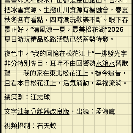
雪窖冰天和綠水青山都是金山銀山。吉林市
把冰雪資源、生態山川資源有機融會，春夏
秋冬各有看點，四時潮玩歡樂不斷。眼下春
景正好，“清風涼一夏，最美松花湖”2026
夏日游玩精品線路活動已然蓄勢待發。
夜色中，“我的回憶在松花江上”一排發光字
非分特別奪目，耳畔不由回響熟
水箱水
習歌
聲——我的家在東北松花江上。撫今追昔，
且看本日松花江上，活氣涌動，幸福流淌。
總策劃：汪志球
文字
油氣分離器改良版
、出鏡：孟海鷹
視頻攝制：石天蛟