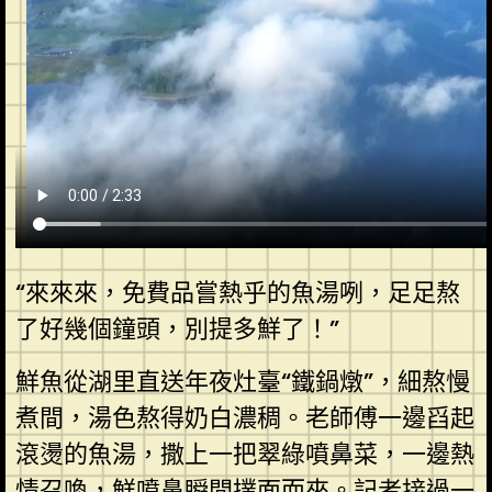
“來來來，免費品嘗熱乎的魚湯咧，足足熬
了好幾個鐘頭，別提多鮮了！”
鮮魚從湖里直送年夜灶臺“鐵鍋燉”，細熬慢
煮間，湯色熬得奶白濃稠。老師傅一邊舀起
滾燙的魚湯，撒上一把翠綠噴鼻菜，一邊熱
情召喚，鮮噴鼻瞬間撲面而來。記者接過一