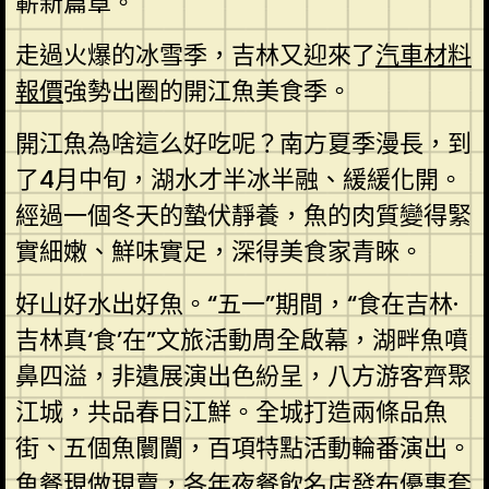
嶄新篇章。
走過火爆的冰雪季，吉林又迎來了
汽車材料
報價
強勢出圈的開江魚美食季。
開江魚為啥這么好吃呢？南方夏季漫長，到
了4月中旬，湖水才半冰半融、緩緩化開。
經過一個冬天的蟄伏靜養，魚的肉質變得緊
實細嫩、鮮味實足，深得美食家青睞。
好山好水出好魚。“五一”期間，“食在吉林·
吉林真‘食’在”文旅活動周全啟幕，湖畔魚噴
鼻四溢，非遺展演出色紛呈，八方游客齊聚
江城，共品春日江鮮。全城打造兩條品魚
街、五個魚闤闠，百項特點活動輪番演出。
魚餐現做現賣，各年夜餐飲名店發布優惠套