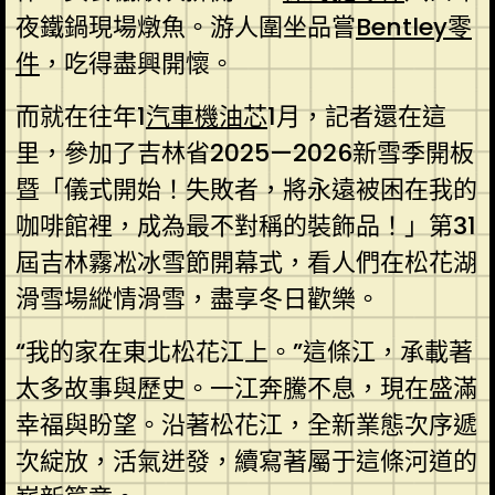
夜鐵鍋現場燉魚。游人圍坐品嘗
Bentley零
件
，吃得盡興開懷。
而就在往年1
汽車機油芯
1月，記者還在這
里，參加了吉林省2025—2026新雪季開板
暨「儀式開始！失敗者，將永遠被困在我的
咖啡館裡，成為最不對稱的裝飾品！」第31
屆吉林霧凇冰雪節開幕式，看人們在松花湖
滑雪場縱情滑雪，盡享冬日歡樂。
“我的家在東北松花江上。”這條江，承載著
太多故事與歷史。一江奔騰不息，現在盛滿
幸福與盼望。沿著松花江，全新業態次序遞
次綻放，活氣迸發，續寫著屬于這條河道的