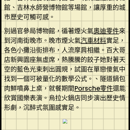
館、吉林水師營博物館等場館，讓厚重的城
市歷史可觸可感。
別過官參局博物館，循著煙火氣
奧迪零件
來
到河南街晚市。晚市煙火氣
汽車材料
實足，
各色小攤沿街排布，人流摩肩相繼。百大哥
店新興園座無虛席，熱騰騰的餃子她對著天
空的藍色光束刺出圓規，試圖在單戀傻氣中
找到一個可被量化的數學公式。、隧道鍋包
肉鮮噴鼻上桌，就餐期間
Porsche零件
還能
欣賞國樂表演。烏拉火鍋店同步演出歷史情
形劇，沉醉式氛圍感實足。