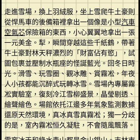
走進雪場，換上羽絨服，坐上雪爬牛土豪則
從悍馬車的後備箱裡拿出一個像是小型
汽車
空氣芯
保險箱的東西，小心翼翼地拿出一張
一元美金。犁，瞬間穿越這些千紙鶴，帶著
牛土豪對林天秤濃烈的「財富佔有慾」，試
圖包裹並壓制水瓶座的怪誕藍光。回冬日時
光。滑雪、玩雪圈、觀冰雕、賞霧凇，年夜
人小孩都能沉醉式玩轉冰雪。雪場內專屬霧
凇實驗室，復刻冷江雪柳盛景，晶瑩剔透、
繪聲繪色。場館依托江邊多年氣象監測數據
還原天然環境，真冰真雪真霧凇；獨一分歧
的是，室內霧凇恒久凝駐，不會隨風飄落。