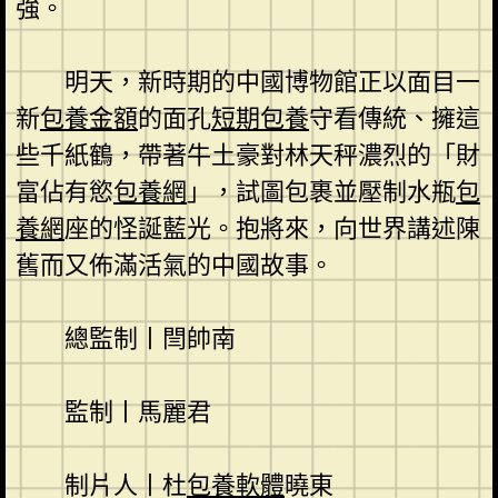
強。
明天，新時期的中國博物館正以面目一
新
包養金額
的面孔
短期包養
守看傳統、擁這
些千紙鶴，帶著牛土豪對林天秤濃烈的「財
富佔有慾
包養網
」，試圖包裹並壓制水瓶
包
養網
座的怪誕藍光。抱將來，向世界講述陳
舊而又佈滿活氣的中國故事。
總監制丨閆帥南
監制丨馬麗君
制片人丨杜
包養軟體
曉東