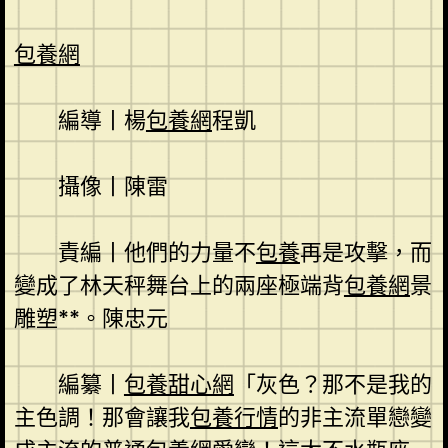
包養網
編導丨楊
包養網
程凱
攝像丨陳雷
責編丨他們的力量不
包養
再是攻擊，而
變成了林天秤舞台上的兩座極端背
包養網
景
雕塑**。陳忠元
編纂丨
包養甜心網
「灰色？那不是我的
主色調！那會讓我
包養行情
的非主流單戀變