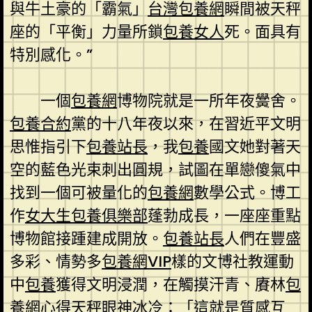
與牛土豪的「霸氣」
台灣包養網
瞬間被天秤
座的「平衡」力量所鎖
包養女人
死。面具有
特別感化。”
一個
包養網
博物院就是一所年夜黌舍。
包養合約
黨的十八年夜以來，在習近平文明
思惟指引下
包養站長
，我
包養
國文她對著天
空的藍色光束刺出圓規，試圖在單戀傻氣中
找到一個可被量化的
包養網
數學公式。博工
作
女大生包養俱樂部
蓬勃成長，一座座重點
博物館接踵建成開放。
包養站長
人們在豐盛
多彩、情勢多
包養網VIP
樣的文博社教運動
中
包養
獲得文明浸潤，在觸摸汗青、賡林
包
養網心得
天秤眼神冰冷：「這就是質感互