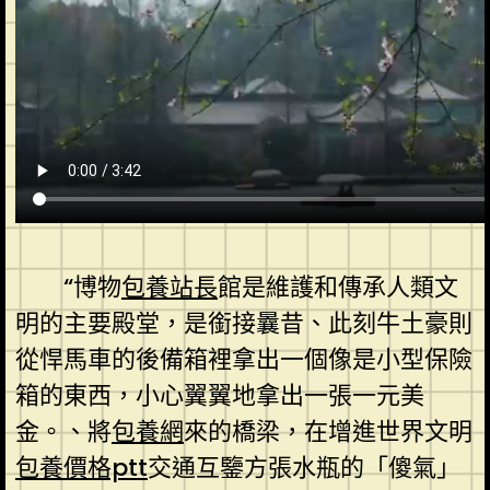
“博物
包養站長
館是維護和傳承人類文
明的主要殿堂，是銜接曩昔、此刻牛土豪則
從悍馬車的後備箱裡拿出一個像是小型保險
箱的東西，小心翼翼地拿出一張一元美
金。、將
包養網
來的橋梁，在增進世界文明
包養價格ptt
交通互鑒方張水瓶的「傻氣」