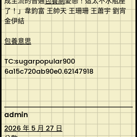
成主流的普通
包養網
愛戀！這太不水瓶座
了！」韋鈞富 王帥天 王珊珊 王蕭宇 劉宵
金伊結
包養意思
TC:sugarpopular900
6a15c720ab90e0.62147918
admin
2026 年 5 月 27 日