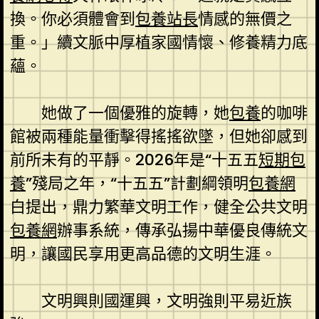
換。你必須體會到
包養站長
情感的無價之
重。」續文脈中厚植家國情懷、修養精力底
蘊。
她做了一個優雅的旋轉，她
包養
的咖啡
館被兩種能量衝擊得搖搖欲墜，但她卻感到
前所未有的平靜。2026年是“十五五
短期包
養
”殘局之年，“十五五”計劃綱領明
包養網
白提出，鼎力繁華文明工作，健全公共文明
包養網
辦事系統，傳承弘揚中華優良傳統文
明，讓國民享用更高品德的文明生涯。
文明興則國運興，文明強則平易近族