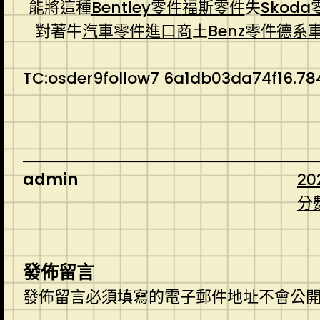
能將這種
Bentley零件
福斯零件
失
Skoda
對著牛
汽車零件進口商
土
Benz零件
德系
TC:osder9follow7 6a1db03da74f16.78
admin
20
分
發佈留言
發佈留言必須填寫的電子郵件地址不會公