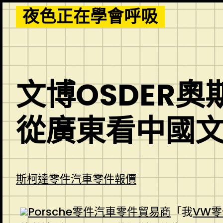
Skip
夜色正在學會呼吸
to
content
文博OSDER
從廣東看中國
斯柯達零件
汽車零件報價
Porsche零件
汽車零件貿易商
「我
VW零