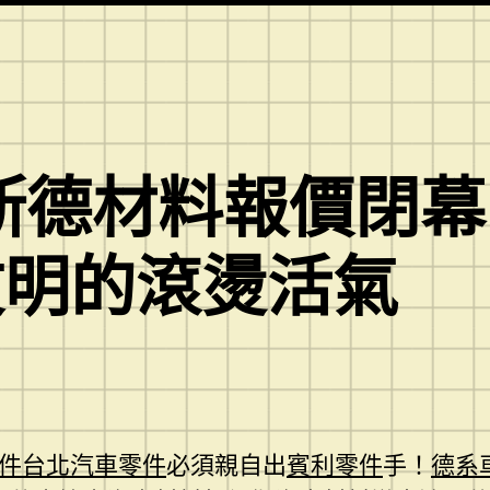
奧斯德材料報價閉
文明的滾燙活氣
件
台北汽車零件
必須親自出
賓利零件
手！
德系