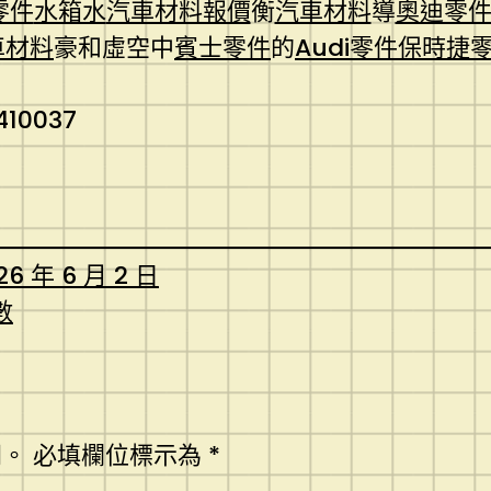
零件
水箱水
汽車材料報價
衡
汽車材料
導
奧迪零
車材料
豪和虛空中
賓士零件
的
Audi零件
保時捷
410037
26 年 6 月 2 日
數
開。
必填欄位標示為
*