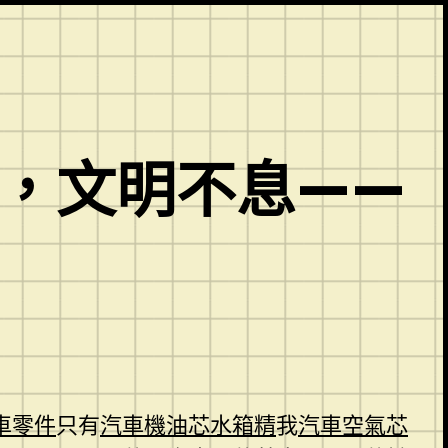
幕，文明不息——
車零件
只有
汽車機油芯
水箱精
我
汽車空氣芯