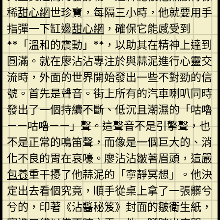
稀
甜心網
世珍寶，每隔三小時，他就要用手
指彈一下缸邊
甜心網
，確保它能感受到
**「溫和的震動」**，以助其在精神上達到
圓滿。就在廖沾沾專注於與蒜泥進行心靈交
流時，外面的世界開始發出一些不對勁的信
號。首先是聲音。街上所有的汽車喇叭同時
發出了一個持續不斷、低沉且潮濕的「咕嚕
——咕嚕——」聲。這聲音不是引擎聲，也
不是正常的鳴笛聲，而像是一個巨大的、消
化不良的胃在哀嚎。廖沾沾皺著眉頭，這嚴
包養
重干擾了他蒜泥的「寧靜冥想」。他決
定出去看個究竟，順手從桌上拿了一張髒兮
兮的，印著《沾醬秘笈》封面的皺衛生紙，