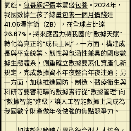
氣旋。
包養網評價
本豐盛
包養
。2024年，
我國數據生孩子總量
包養一個月價錢
達
41.06澤字節（ZB），在全球占比達
26.67%。將來應盡力將我國的“數據天賦”
轉化為真正的“成長上風”。一方面，構建成
長與平安統籌、韌性與包涵性兼具的國度數
據生態體系，側重確立數據要素化資產化新
規定，完成數據資本年夜整合年夜連通；另
一方面，加速推進國防、制造、醫療衛生與
科研等要害範疇的數據實行從“數據管理”向
“數據智能”進級，讓人工智能數據上風成為
我國數字財產做年夜做強的焦點競爭力。
加速數智範疇立異型復合型人才培育。