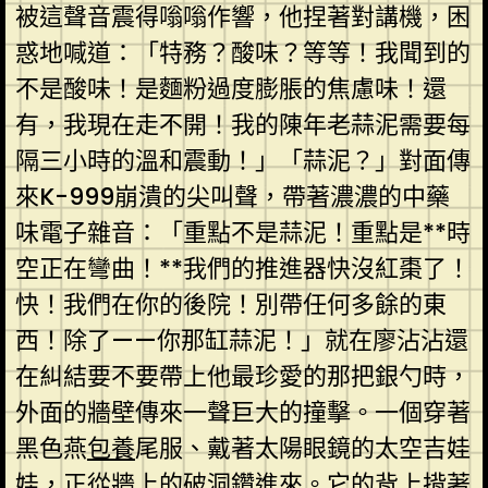
被這聲音震得嗡嗡作響，他捏著對講機，困
惑地喊道：「特務？酸味？等等！我聞到的
不是酸味！是麵粉過度膨脹的焦慮味！還
有，我現在走不開！我的陳年老蒜泥需要每
隔三小時的溫和震動！」「蒜泥？」對面傳
來K-999崩潰的尖叫聲，帶著濃濃的中藥
味電子雜音：「重點不是蒜泥！重點是**時
空正在彎曲！**我們的推進器快沒紅棗了！
快！我們在你的後院！別帶任何多餘的東
西！除了——你那缸蒜泥！」就在廖沾沾還
在糾結要不要帶上他最珍愛的那把銀勺時，
外面的牆壁傳來一聲巨大的撞擊。一個穿著
黑色燕
包養
尾服、戴著太陽眼鏡的太空吉娃
娃，正從牆上的破洞鑽進來。它的背上揹著