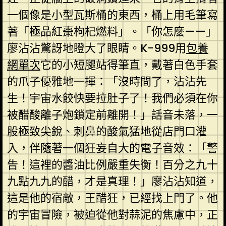
一個像是小型瓦斯桶的東西，桶上用毛筆寫
著「極品紅棗枸杞燃料」。「你怎麼——」
廖沾沾驚訝地瞪大了眼睛。K-999用
包養
網單次
它的小短腿站得筆直，戴著白色手套
的爪子優雅地一揮：「沒時間了，沾沾先
生！宇宙水餃快要拉肚子了！我們必須在你
被醋酸離子炮鎖定前離開！」話音未落，一
股極致尖銳、刺鼻的酸氣猛地從店門口灌
入，伴隨著一個狂妄自大的電子音效：「警
告！這裡的醬油比例嚴重失衡！百分之九十
九點九九的醋，才是真理！」廖沾沾知道，
這是他的宿敵，王醋狂，已經找上門了。他
的宇宙冒險，被迫從他對蒜泥的焦慮中，正