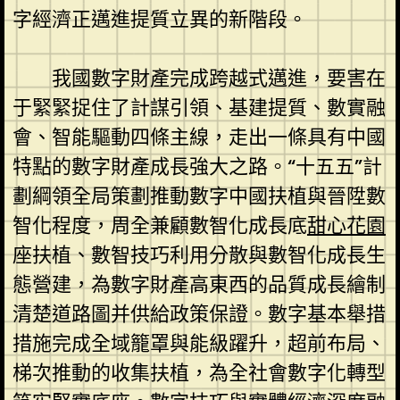
字經濟正邁進提質立異的新階段。
我國數字財產完成跨越式邁進，要害在
于緊緊捉住了計謀引領、基建提質、數實融
會、智能驅動四條主線，走出一條具有中國
特點的數字財產成長強大之路。“十五五”計
劃綱領全局策劃推動數字中國扶植與晉陞數
智化程度，周全兼顧數智化成長底
甜心花園
座扶植、數智技巧利用分散與數智化成長生
態營建，為數字財產高東西的品質成長繪制
清楚道路圖并供給政策保證。數字基本舉措
措施完成全域籠罩與能級躍升，超前布局、
梯次推動的收集扶植，為全社會數字化轉型