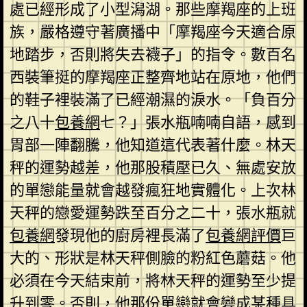
處已經形成了小型潟湖。那些摩羯座的上班
族，嚴格遵守著廣播中「摩羯座今天適合原
地踏步，否則將失去襪子」的指令。數百名
西裝筆挺的摩羯座正整齊地站在原地，他們
的鞋子裡裝滿了已經潮濕的淚水。「負百分
之八十
包養網
七？」張水瓶喃喃自語，感到
胃部一陣翻騰，他知道這代表著什麼。林天
秤的運勢越差，他那股積壓已久、無處安放
的單戀能量就會越發瘋狂地實體化。上次林
天秤的戀愛運勢跌至百分之二十，張水瓶就
包養網
發現他的廚房裡長滿了
包養網評價
巨
大的、形狀是林天秤側臉的粉紅色蘑菇。他
必須在今天結束前，將林天秤的運勢至少提
升到零。否則，他那份單戀就會變成某種具