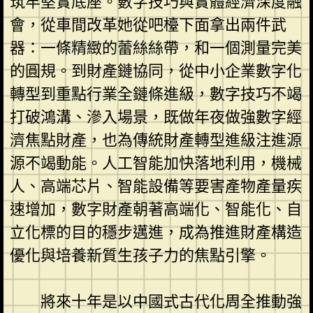
筑牢堅實底座。數字技巧與實體經濟深度融
會，從車間改革她從吧檯下面拿出兩件武
器：一條精緻的蕾絲絲帶，和一個測量完美
的圓規。到財產鏈協同，從中小企業數字化
轉型到重點行業全鏈條進級，數字技巧不竭
打破鴻溝、滲入場景，既做年夜做強數字經
濟焦點財產，也為傳統財產轉型進級注進源
源不竭動能。人工智能加快落地利用，機械
人、高端芯片、智能設備等要害產物產量疾
速增加，數字財產朝著高端化、智能化、自
立化標的目的穩步邁進，成為推進財產構造
優化與培養新質生孩子力的焦點引擎。
將來十年是以中國式古代化周全推動強