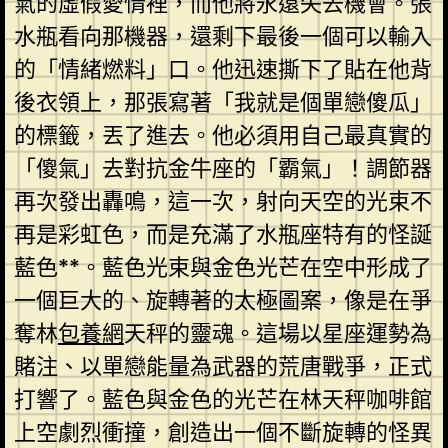
氣的虛假愛情裡，而他將永遠失去機會。張
水瓶看向那機器，還剩下最後一個可以輸入
的「情緒燃料」口。他迅速撕下了貼在他背
後衣領上，那張寫著「我就是個單戀傻瓜」
的標籤，丟了進去。他必須用自己最真實的
「傻氣」去對抗金牛座的「霸氣」！調節器
再次發出轟鳴，這一次，射向天空的光束不
再是彩虹色，而是充滿了水瓶座特有的怪誕
藍色**。藍色光束與金色光芒在空中形成了
一個巨大的、旋轉著的太極圖案，像是在爭
奪林
包養網
天秤的靈魂。這場以星座運勢為
賭注、以單戀能量為武器的荒唐戰爭，正式
打響了。藍色與金色的光芒在林天秤咖啡館
上空劇烈衝撞，創造出一個不斷旋轉的怪異