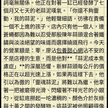
詞毫無關係。他正在對著一缸已經發酵了七
個月又七天的老蒜泥嘆氣。「你還不夠靈
動，我的蒜泥。」他輕聲細語，彷彿在責備
一個不上進的孩子。店內只有他一個人，連
蒼蠅都因為難以忍受那股陳年蒜頭混合著鐵
鏽與淡淡絕望的味道而選擇繞道飛行。今天
的營業額是：零。廖沾
包養甜心網
沾不安的
不是店裡的生意，而是他對**「蒜泥成本焦
慮症」**的深層恐懼。新鮮蒜頭每公斤的價
格正在以超光速上漲，如果再這樣下去，他
引以為傲的「靈魂蒜泥」將難以為繼。他拿
著一把被磨得光滑、閃耀著不祥光芒的小銀
勺，從缸底撈起一坨濃稠的、顏色介於灰綠
與土黃之間的發酵物。這蒜泥被他照顧得像