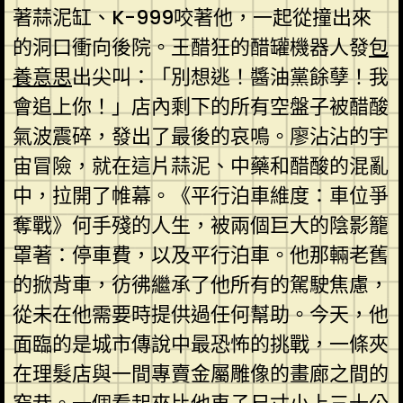
著蒜泥缸、K-999咬著他，一起從撞出來
的洞口衝向後院。王醋狂的醋罐機器人發
包
養意思
出尖叫：「別想逃！醬油黨餘孽！我
會追上你！」店內剩下的所有空盤子被醋酸
氣波震碎，發出了最後的哀鳴。廖沾沾的宇
宙冒險，就在這片蒜泥、中藥和醋酸的混亂
中，拉開了帷幕。《平行泊車維度：車位爭
奪戰》何手殘的人生，被兩個巨大的陰影籠
罩著：停車費，以及平行泊車。他那輛老舊
的掀背車，彷彿繼承了他所有的駕駛焦慮，
從未在他需要時提供過任何幫助。今天，他
面臨的是城市傳說中最恐怖的挑戰，一條夾
在理髮店與一間專賣金屬雕像的畫廊之間的