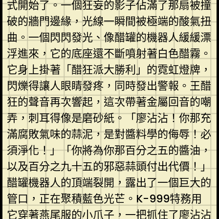
式開始了。一個狂妄的影子佔滿了那扇被撞
破的牆門邊緣，光線一瞬間被極端的酸氣扭
曲。一個閃閃發光、像醋罐的機器人緩緩漂
浮進來，它的底座還不斷噴射著白色醋霧。
它身上掛著「醋狂派大勝利」的霓虹燈牌，
閃爍得讓人眼睛發疼，同時發出警報。王醋
狂的聲音再次響起，這次帶著金屬回音的嘲
弄，刺耳得像是磨砂紙。「廖沾沾！你那充
滿腐敗氣味的蒜泥，是對醬料學的侮辱！必
須淨化！」「你將為你那百分之五的醬油，
以及百分之九十五的邪惡蒜頭付出代價！」
醋罐機器人的頂端裂開，露出了一個巨大的
管口，正在聚積藍色光芒。K-999特務用
它穿著燕尾服的小爪子，一把抓住了廖沾沾