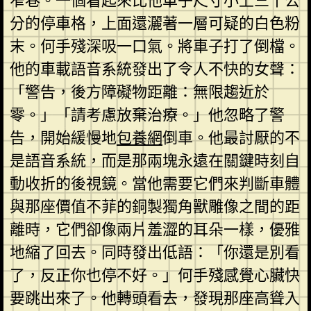
窄巷。一個看起來比他車子尺寸小上三十公
分的停車格，上面還灑著一層可疑的白色粉
末。何手殘深吸一口氣。將車子打了倒檔。
他的車載語音系統發出了令人不快的女聲：
「警告，後方障礙物距離：無限趨近於
零。」「請考慮放棄治療。」他忽略了警
告，開始緩慢地
包養網
倒車。他最討厭的不
是語音系統，而是那兩塊永遠在關鍵時刻自
動收折的後視鏡。當他需要它們來判斷車體
與那座價值不菲的銅製獨角獸雕像之間的距
離時，它們卻像兩片羞澀的耳朵一樣，優雅
地縮了回去。同時發出低語：「你還是別看
了，反正你也停不好。」何手殘感覺心臟快
要跳出來了。他轉頭看去，發現那座高聳入