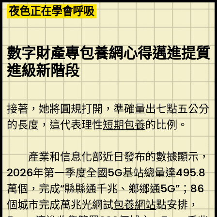
Skip
夜色正在學會呼吸
to
content
數字財產專包養網心得邁進提質
進級新階段
接著，她將圓規打開，準確量出七點五公分
的長度，這代表理性
短期包養
的比例。
產業和信息化部近日發布的數據顯示，
2026年第一季度全國5G基站總量達495.8
萬個，完成“縣縣通千兆、鄉鄉通5G”；86
個城市完成萬兆光網試
包養網站
點安排，