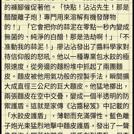
的褲腳催促著他。「快點！沾沾先生！那是
醋酸離子炮！專門用來溶解有機發酵物
的！」「它會把你的蒜泥在零點一秒內變成
無菌的、純淨的白醋！那是浩劫啊！」「不
准動我的蒜泥！」廖沾沾發出了醬料學家對
待信仰般的怒吼。他以一種專業包水餃的極
限速度，從旁邊的麵粉堆中抓起了兩團麵
皮。麵皮被他用氣功般的捏製手法，瞬間擴
大成直徑三公尺的巨大麵皮。他猛地擲出，
兩張麵皮在空中交疊，變成一個半透明的防
禦護盾。這就是家傳《沾醬秘笈》中記載的
「水餃皮護盾」，薄韌而充滿彈性。藍色離
子炮光束猛烈地擊中麵皮護盾，發出了一聲