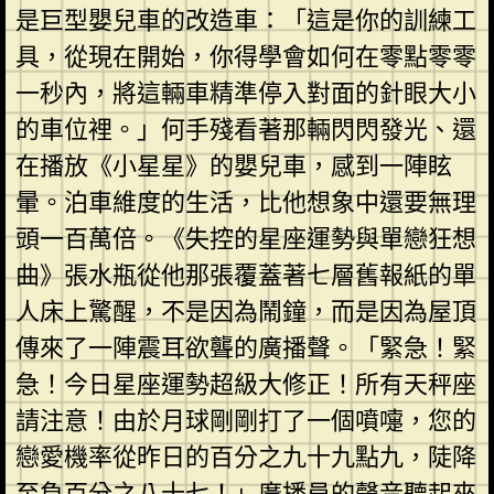
是巨型嬰兒車的改造車：「這是你的訓練工
具，從現在開始，你得學會如何在零點零零
一秒內，將這輛車精準停入對面的針眼大小
的車位裡。」何手殘看著那輛閃閃發光、還
在播放《小星星》的嬰兒車，感到一陣眩
暈。泊車維度的生活，比他想象中還要無理
頭一百萬倍。《失控的星座運勢與單戀狂想
曲》張水瓶從他那張覆蓋著七層舊報紙的單
人床上驚醒，不是因為鬧鐘，而是因為屋頂
傳來了一陣震耳欲聾的廣播聲。「緊急！緊
急！今日星座運勢超級大修正！所有天秤座
請注意！由於月球剛剛打了一個噴嚏，您的
戀愛機率從昨日的百分之九十九點九，陡降
至負百分之八十七！」廣播員的聲音聽起來