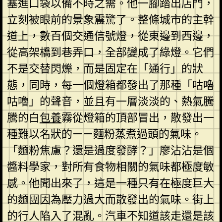
塞進口袋以備不時之需。他一腳踏出店門，
立刻被眼前的景象震驚了。整條城市的主幹
道上，數百個交通信號燈，從東邊到西邊，
從高架橋到巷弄口，全部變成了綠燈。它們
不是交替閃爍，而是固定在「通行」的狀
態，同時，每一個燈箱都發出了那種「咕嚕
咕嚕」的聲音，並且有一層淡淡的、熱氣騰
騰的白
包養
霧從燈箱的頂部冒出，散發出一
種難以名狀的——麵粉蒸煮過頭的氣味。
「麵粉焦慮？還是過度發酵？」廖沾沾是個
醬料學家，對所有食物相關的氣味都極度敏
感。他聞出來了，這是一種只有在極度巨大
的麵團因為壓力過大而散發出的氣味。街上
的行人陷入了混亂。汽車不知道該走還是該