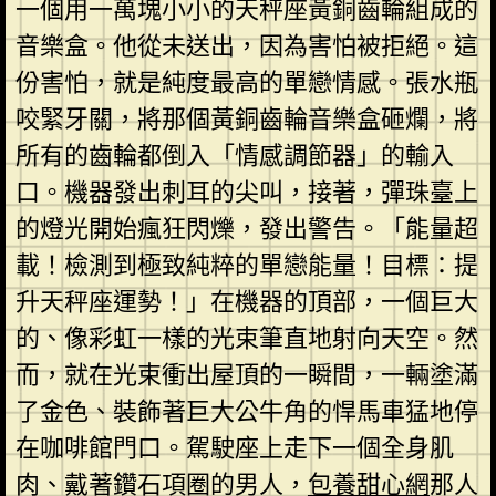
一個用一萬塊小小的天秤座黃銅齒輪組成的
音樂盒。他從未送出，因為害怕被拒絕。這
份害怕，就是純度最高的單戀情感。張水瓶
咬緊牙關，將那個黃銅齒輪音樂盒砸爛，將
所有的齒輪都倒入「情感調節器」的輸入
口。機器發出刺耳的尖叫，接著，彈珠臺上
的燈光開始瘋狂閃爍，發出警告。「能量超
載！檢測到極致純粹的單戀能量！目標：提
升天秤座運勢！」在機器的頂部，一個巨大
的、像彩虹一樣的光束筆直地射向天空。然
而，就在光束衝出屋頂的一瞬間，一輛塗滿
了金色、裝飾著巨大公牛角的悍馬車猛地停
在咖啡館門口。駕駛座上走下一個全身肌
肉、戴著鑽石項圈的男人，
包養甜心網
那人