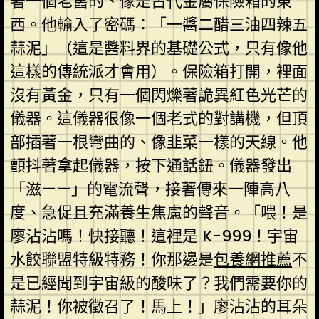
著一個老舊的、像是古代金屬保險箱的東
西。他輸入了密碼：「一醬二醋三油四辣五
蒜泥」（這是醬料界的基礎公式，只有像他
這樣的傳統派才會用）。保險箱打開，裡面
沒有黃金，只有一個閃爍著詭異紅色光芒的
儀器。這儀器很像一個老式的對講機，但頂
部插著一根彎曲的、像韭菜一樣的天線。他
顫抖著拿起儀器，按下通話鈕。儀器發出
「滋——」的電流聲，接著傳來一陣高八
度、急促且充滿養生焦慮的聲音。「喂！是
廖沾沾嗎！快接聽！這裡是 K-999！宇宙
水餃聯盟特級特務！你那邊是
包養網推薦
不
是已經聞到宇宙級的酸味了？我們需要你的
蒜泥！你被徵召了！馬上！」廖沾沾的耳朵