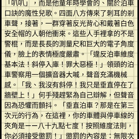
「叭叭」，而是他童年時學會的、關於泊車
口訣的魔性兒歌。四面八方傳來了刺耳的剎
車聲，接著，一群穿著反光背心和戴著白色
安全帽的人朝他衝來。這些人手裡拿的不是
警棍，而是長長的測量尺和巨大的電子角度
儀，臉上的表情極度嚴肅。「違反泊車維度
基本法！斜停入庫！罪大惡極！」領頭的泊
車警察用一個擴音器大喊，聲音充滿機械
感。「我、我沒有斜停！我只是垂直停在了
牆壁上！」何手殘趕緊為自己辯解，但聲音
因為恐懼而顫抖。「垂直泊車？那是在第三
次元的行為，在這裡，你的車體與停車線的
夾角是——八十九點七度！按照維度法則，
你必須接受懲罰！」懲罰的內容是：無限次