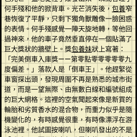
何手殘和他的掀背車。光芒消失後，
包養
窄
巷恢復了平靜，只剩下獨角獸雕像一臉困惑
的表情。何手殘感覺一陣天旋地轉，等他回
過神來，他的車子竟然垂直停在一個貼滿了
巨大獎狀的牆壁上。獎
包養妹
狀上寫著：
「完美倒車入庫獎——第零點零零零零零九
度偏差。」落款人是「倒車王」。他趕緊從
車窗探出頭，發現周圍不再是熟悉的城市街
道，而是一望無際、由無數白線和編號組成
的巨大網格。這裡的空氣聞起來像是新買的
輪胎和劣質香水的混合物，而重力似乎是隨
機變化的，有時感覺很重，有時像漂浮在游
泳池裡。他試圖按喇叭，但喇叭發出的不是