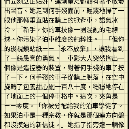
們立刻立正站好，連測量尺都顫抖著不敢發
出聲音。她走到何手殘面前，輕蔑地掃了一
眼他那輛垂直貼在牆上的掀背車，語氣冰
冷。「新手，你的車技像一團混亂的毛線
球。你污染了泊車維度的純粹性。」「但你
的後視鏡貼紙——『永不放棄』，讓我看到
了一絲愚蠢的勇氣。」車影大人突然掏出一
個像是遙控器的裝置，對著何手殘的車子按
了一下。何手殘的車子從牆上脫落，在空中
旋轉了
包養甜心網
一百八十度，穩穩地停在
了地面上的一個停車格中。這次，夾角是
——零度。「你被分配給我的泊車學徒了。
如果泊車是一種宗教，你就是那個連方向盤
都沒摸過的新信徒。」她指了指旁邊一輛像