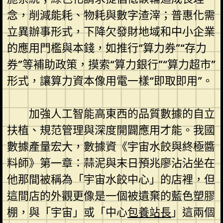
念，削減能耗、物耗與數字渣滓；普惠化需
立異辦事形式，下降欠發財地域和中小企業
的應用門檻與本錢，如推行“算力券”“存力
券”等補助政策，摸索“算力銀行”“算力超市”
形式，讓算力資本像用電一樣“即取即用”。
加強人工智能高東西的品質數據的自立
扶植、規范管理與深度開闢應用才能。我國
數據產量宏大，數據資《宇宙水餃與終極醬
料師》第一章：蒜泥與末日預兆廖沾沾坐在
他那間被稱為「宇宙水餃中心」的店裡，但
這間店的外觀更像是一個被遺棄的藍色塑膠
棚，與「宇宙」或「中心
包養站長
」這兩個