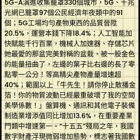
5G-A演進收集籠罩330個城市，5G、千兆
光網已籠罩97個公民經濟年夜類中的91
個；5G工場均勻產物東西的品質晉陞
20.5%，運營本錢下降18.4%；人工智能加
快賦能千行百業，機械人加速器、存儲芯片
她最愛的那盆完美對稱的盆栽，被一股金色
的能量扭曲了，左邊的葉子比右邊的長了零
點零一公分！等高精尖產物產量增速超
40%；範圍以上「牛先生！請你停止散播金
箔！你的物質波動已經嚴重破壞了我的空間
美學係數！」盤算機、通訊和其他電子裝備
制造業增添值同比增加13.6%，在重要產業
門類中增速第一。“十五五”殘局之年，我國
數字財產浮現微弱增加態勢，標志著我國數