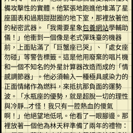
備攻擊性的實體。他緊張地跑進他堆滿了星
座圖表和過期甜甜圈的地下室，那裡放著他
的秘密武器。「我需要星象
包養網站
學輔助
儀！」他衝到一個像是老式彈珠臺的機器
前，上面貼滿了「巨蟹座已哭」、「處女座
勿碰」等警告標籤。這是他用廢棄的唱片機
和一個不知名的外星計算器改造而成的「情
感調節器」。他必須輸入一種極具感染力的
正面情緒作為燃料，來抵抗那負面的運勢
波。「水瓶座的優勢，就是超脫一切的理性
與冷靜…才怪！我只有一腔熱血的傻氣
啊！」他絕望地低吼。他看了一眼腳邊。那
裡放著一個他為林天秤準備了兩年的禮物：