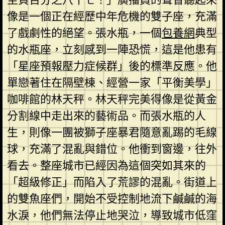
像是一個正在經歷中年危機的雙子座，充滿
了戲劇性的絕望。張水瓶，一個
包養網
典型
的水瓶座，立刻感到一陣恐慌，這是他患有
「星座預報壓力症候群」後的標準反應。他
單戀著住在隔壁棟、經營一家「平衡美學」
咖啡館的林天秤。林天秤完美得像是從黃金
分割線中走出來的藝術品。而張水瓶的人
生，則像一團被獅子座暴君隨意亂踢的毛線
球，充滿了混亂與錯位。他衝到窗邊，往外
看去。整座城市已經因為這個突如其來的
「超級修正」而陷入了荒謬的混亂。街道上
的雙魚座們，開始不受控制地流下鹹鹹的海
水淚，他們無法停止地哭泣，導致城市低窪