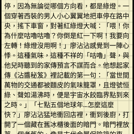
停，因為無論從哪個方向看，都是綠燈。一
個穿著西裝的男人小心翼翼地把車停在路中
央，搖下車窗，對著紅綠燈大喊：「喂！你
為什麼咕嚕咕嚕？你倒是紅一下啊！我要向
左轉！綠燈沒用啊！」廖沾沾感覺到一陣心
悸。這種氣味，這種不祥的「咕嚕」聲，與
他兒時聽到的家傳預言不謀而合。他想起家
傳《沾醬秘笈》裡記載的第一句：「當世間
萬物的交通都被麵皮的氣味籠罩，且燈號恒
綠、聲如湯沸時，便是宇宙水餃臨界點到來
之時。」「七點五個地球年…怎麼這麼
快？」廖沾沾猛地衝回店裡，衝到後廚，打
開了一個藏在舊冰櫃後面的暗門。暗門裡放