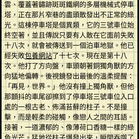
雲、覆蓋著鏽跡斑斑鐵網的多層機械式停車
塔，正在那片窄巷的盡頭散發出不正常的綠
光。這棟停車塔是個異類，它的三號車位始
終空著，並且傳說只要有人敢在它面前失敗
十八次，就會被傳送到一個泊車地獄。他已
經失敗
包養網站
了十七次。現在是第十八
次。他打了方向盤，車頭朝著銅獨角獸的方
向猛地偏轉。後視鏡發出最後的溫柔提醒：
「再見，世界。」他沒有撞上獨角獸，但他
那顫抖的車尾卻擦到了停車塔三號車位入口
處的一根古老、佈滿苔蘚的柱子。不是撞
擊，而是輕柔的碰觸，像戀人之間的耳語。
接著，一道濃郁的、像薄荷口香糖一樣的綠
色光芒。猛地從柱子爆發出來，瞬間吞噬了