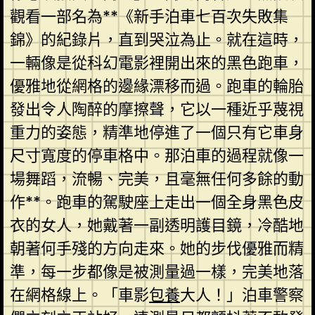
觀看一部名為**《新手泊車七百次失敗集
錦》的紀錄片，直到哭泣為止。就在這時，
一輛像是從科幻電影裡開出來的黑色跑車，
優雅地從網格的邊緣漂移而過。跑車的輪胎
發出令人陶醉的摩擦聲，它以一種近乎蔑視
重力的姿態，精準地停進了一個只有它車身
尺寸寬度的停車格中。那泊車的過程就像一
場舞蹈，流暢、完美，且毫無任何多餘的動
作**。跑車的駕駛座上走出一個全身黑色皮
衣的女人，她戴著一副透明護目鏡，冷酷地
朝著何手殘的方向走來。她的步伐優雅而精
準，每一步都像是被測量過一樣，完美地落
在網格線上。「車影
包養
大人！」泊車警察