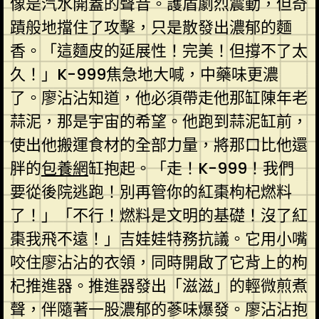
像是汽水開蓋的聲音。護盾劇烈震動，但奇
蹟般地擋住了攻擊，只是散發出濃郁的麵
香。「這麵皮的延展性！完美！但撐不了太
久！」K-999焦急地大喊，中藥味更濃
了。廖沾沾知道，他必須帶走他那缸陳年老
蒜泥，那是宇宙的希望。他跑到蒜泥缸前，
使出他搬運食材的全部力量，將那口比他還
胖的
包養網
缸抱起。「走！K-999！我們
要從後院逃跑！別再管你的紅棗枸杞燃料
了！」「不行！燃料是文明的基礎！沒了紅
棗我飛不遠！」吉娃娃特務抗議。它用小嘴
咬住廖沾沾的衣領，同時開啟了它背上的枸
杞推進器。推進器發出「滋滋」的輕微煎煮
聲，伴隨著一股濃郁的蔘味爆發。廖沾沾抱