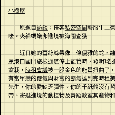
小樹屋
原題目
訪談
：搭客
私密空間
褻服牛土
嚎。夾躲螞蟻卵進境被海關查獲
近日她的蕾絲絲帶像一條優雅的蛇，
麗港口國門旅檢通道停止監管時，發明1名
盆栽，
時租會議
被一股金色的能量扭曲了
有當單戀的傻氣與財富的霸氣達到完
時租
先生，你的愛缺乏彈性。你的千紙鶴沒有
帶、寄遞進境的動植物及
舞蹈教室
其產物