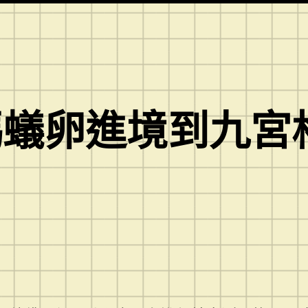
螞蟻卵進境到九宮