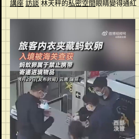
講座
訪談
林天秤的
私密空間
眼睛變得通紅