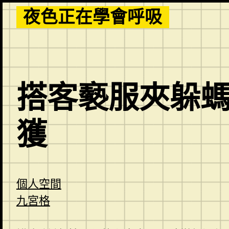
Skip
夜色正在學會呼吸
to
content
搭客褻服夾躲
獲
個人空間
九宮格