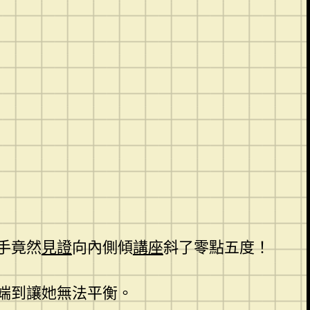
手竟然
見證
向內側傾
講座
斜了零點五度！
端到讓她無法平衡。