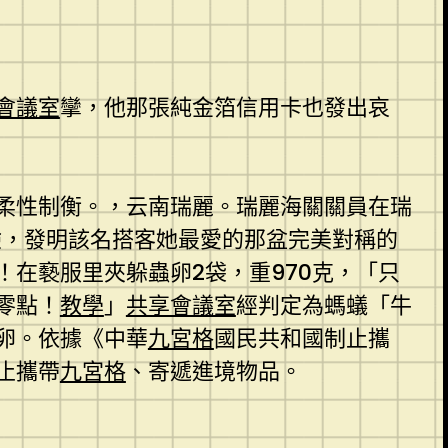
會議室
攣，他那張純金箔信用卡也發出哀
柔性制衡。，云南瑞麗。瑞麗海關關員在瑞
驗，發明該名搭客她最愛的那盆完美對稱的
！在褻服里夾躲蟲卵2袋，重970克，「只
零點！
教學
」
共享會議室
經判定為螞蟻「牛
卵。依據《中華
九宮格
國民共和國制止攜
止攜帶
九宮格
、寄遞進境物品。