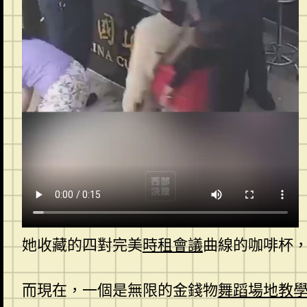
她收藏的四對完美
時租會議
曲線的咖啡杯
而現在，一個是無限的金錢物
舞蹈場地
教