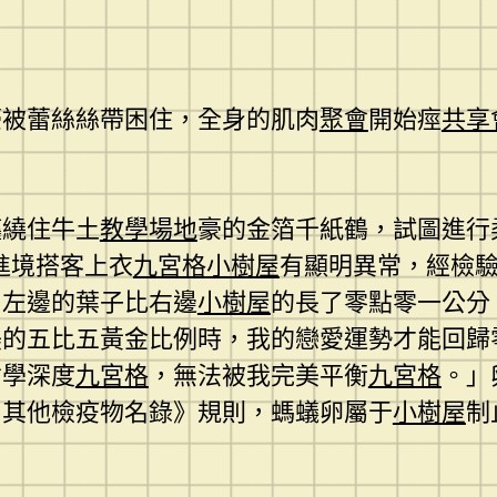
豪被蕾絲絲帶困住，全身的肌肉
聚會
開始痙
共享
纏繞住牛土
教學場地
豪的金箔千紙鶴，試圖進行
進境搭客上衣
九宮格
小樹屋
有顯明異常，經檢
，左邊的葉子比右邊
小樹屋
的長了零點零一公分
美的五比五黃金比例時，我的戀愛運勢才能回歸
哲學深度
九宮格
，無法被我完美平衡
九宮格
。」
和其他檢疫物名錄》規則，螞蟻卵屬于
小樹屋
制