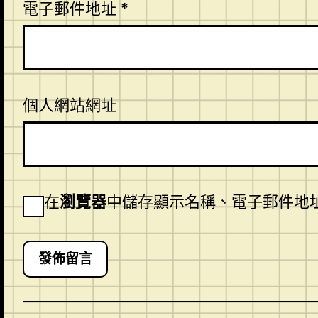
電子郵件地址
*
個人網站網址
在
瀏覽器
中儲存顯示名稱、電子郵件地