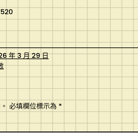
2520
26 年 3 月 29 日
數
開。
必填欄位標示為
*