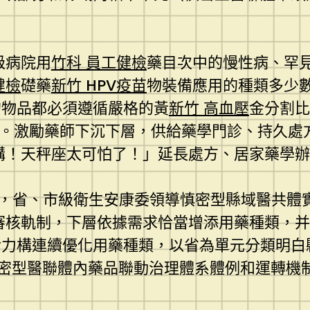
級病院用
竹科 員工健檢
藥目次中的慢性病、罕
健檢
礎藥
新竹 HPV疫苗
物裝備應用的種類多少
的物品都必須遵循嚴格的黃
新竹 高血壓
金分割比
制。激勵藥師下沉下層，供給藥學門診、持久處
構！天秤座太可怕了！」延長處方、居家藥學辦
，省、市級衛生安康委領導慎密型縣域醫共體
審核軌制，下層依據需求恰當增添用藥種類，并
活力構連續優化用藥種類，以省為單元分類明白
慎密型醫聯體內藥品聯動治理體系體例和運轉機