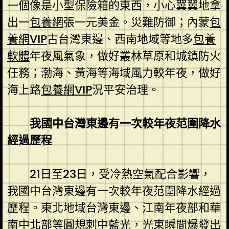
一個像是小型保險箱的東西，小心翼翼地拿
出一
包養網
張一元美金。災難防御；內蒙
包
養網VIP
古台灣東邊、西南地域等地多
包養
軟體
年夜風氣象，做好叢林草原和城鎮防火
任務；渤海、黃海等海域風力較年夜，做好
海上路
包養網VIP
況平安治理。
我國中台灣東邊有一次較年夜范圍降水
經過歷程
21日至23日，受冷熱空氣配合影響，
我國中台灣東邊有一次較年夜范圍降水經過
歷程。東北地域台灣東邊、江南年夜部和華
南中北部等圓規刺中藍光，光束瞬間爆發出