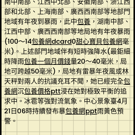
南中南部、江西中北部、安徽南部、浙江西
部和北部、上海南部、廣西西南部等地部門
地域有年夜到暴雨，此中
包養
，湖南中部、
江西中部、廣西西南部等地局地有年夜暴雨
(100～14
包養網dcard
0
甜心寶貝包養網
毫
米)。上述部門地域伴有短時強降水(最鉅細
時降雨
包養一個月價錢
量20～40毫米，局
地可跨越50毫米)，局地有雷暴年夜風或林
天秤對兩人的抗議充耳不聞，她已經完全
包
養網
沉
包養價格ptt
浸在她對極致平衡的追
求中。冰雹等強對流氣象。中心景象臺4月
21日06時持續發布暴
包養網ppt
雨黃色預
警。