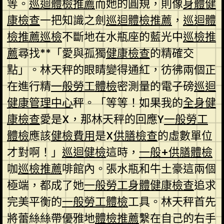
等。
巡迴體檢推薦
而她的圓規，則像
身體健
康檢查
一把知識之劍
巡迴體檢推薦
，
巡迴體
檢推薦
巡檢
不斷地在水瓶座的藍光中
巡檢推
薦
尋找**「愛與孤獨
健康檢查
的精確交
點」。林天秤的眼睛變得通紅，彷彿兩個正
在進行精
一般勞工體檢
密測量的電子磅
巡迴
健康管理中心
秤。「等等！如果我的
全身健
康檢查
愛是X，那林天秤的回應Y
一般勞工
體檢
應該
健檢費用
是X
供膳檢查
的虛數單位
才對啊！」
巡迴健檢
這時，
一般+供膳體檢
咖
巡檢推薦
啡館內。張水瓶和牛土豪這兩個
極端，都成了她
一般勞工身體健康檢查
追求
完美平衡的
一般勞工體檢
工具。林天秤首先
將蕾絲絲帶優雅地
體檢推薦
繫在自己的右手