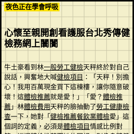
Skip
夜色正在學會呼吸
to
content
心懷至親開創看護服台北秀傳健
檢務網上闤闠
牛土豪看到林
一般勞工健檢
天秤終於對自己
說話，興奮地大喊
健檢項目
：「天秤！別擔
心！我用百萬現金買下這棟樓，讓你隨意破
壞！這
體檢推薦
就是愛！」「愛？
體檢推
薦
」林
體檢費用
天秤的臉抽動了
勞工健康檢
查
一下，她對「
健檢推薦
餐飲業體檢
愛」這
個詞的定義，必須是
體檢項目
情感比例對