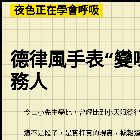
Skip
夜色正在學會呼吸
to
content
德律風手表“變
務人
今世小先生攀比，曾經比到小天賦德
這不是段子，是實打實的現實。據報道