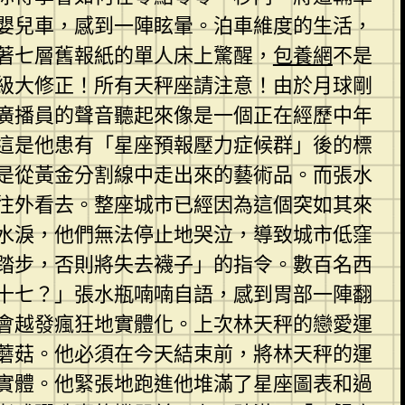
嬰兒車，感到一陣眩暈。泊車維度的生活，
著七層舊報紙的單人床上驚醒，
包養網
不是
級大修正！所有天秤座請注意！由於月球剛
廣播員的聲音聽起來像是一個正在經歷中年
這是他患有「星座預報壓力症候群」後的標
是從黃金分割線中走出來的藝術品。而張水
往外看去。整座城市已經因為這個突如其來
水淚，他們無法停止地哭泣，導致城市低窪
踏步，否則將失去襪子」的指令。數百名西
十七？」張水瓶喃喃自語，感到胃部一陣翻
會越發瘋狂地實體化。上次林天秤的戀愛運
蘑菇。他必須在今天結束前，將林天秤的運
實體。他緊張地跑進他堆滿了星座圖表和過