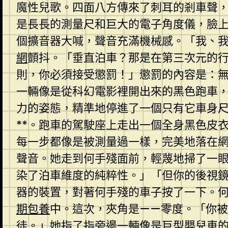
魔性兒歌。四面八方傳來了刺耳的剎車聲
是長長的測量尺和巨大的電子角度儀，臉
個擴音器大喊，聲音充滿機械感。「我、
網
顫抖。「垂直泊車？那是在第三次元的
則，你必須接受懲罰！」懲罰的內容是：無
一輛像是從科幻電影裡開出來的黑色跑車
力的姿態，精準地停進了一個只有它車身
**。跑車的駕駛座上走出一個全身黑色皮
每一步都像是被測量過一樣，完美地落在
聲音。她走到何手殘面前，輕蔑地掃了一
染了泊車維度的純粹性。」「但你的後視
器的裝置，對著何手殘的車子按了一下。
期包養
中。這次，夾角是——零度。「你
徒。」她指了指旁邊一輛像是巨型嬰兒車