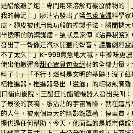
那是醋酸離子炮！專門用來溶解有機發酵物的！
動我的蒜泥！」廖沾沾發出了醬
包養情婦
料學家
麵皮。麵皮被他用氣功般的捏製手法，瞬間擴大
個半透明的防禦護盾。這就是家傳《沾醬秘笈》
，發出了一聲像是汽水開蓋的聲音。護盾劇烈震
不了太久！」K-999焦急地大喊，中藥味更
，使出他搬運食
甜心寶貝包養網
材的全部力量，
燃料了！」「不行！燃料是文明的基礎！沒了紅
枸杞推進器。推進器發出「滋滋」的輕微煎煮聲
的洞口衝向後院。王醋狂的醋罐機器人發出尖叫
出了最後的哀鳴。廖沾沾的宇宙冒險，就在這片
殘的人生，被兩個巨大的陰影籠罩著：停車費，
時提供過任何幫助。今天，他面臨的是城市傳說