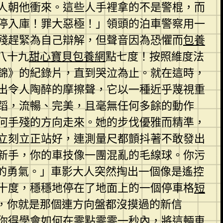
人朝他衝來。這些人手裡拿的不是警棍，而
停入庫！罪大惡極！」領頭的泊車警察用一
殘趕緊為自己辯解，但聲音因為恐懼而
包養
八十九
甜心寶貝包養網
點七度！按照維度法
集錦》的紀錄片，直到哭泣為止。就在這時，
出令人陶醉的摩擦聲，它以一種近乎蔑視重
蹈，流暢、完美，且毫無任何多餘的動作
著何手殘的方向走來。她的步伐優雅而精準，
立刻立正站好，連測量尺都顫抖著不敢發出
新手，你的車技像一團混亂的毛線球。你污
的勇氣。」車影大人突然掏出一個像是遙控
十度，穩穩地停在了地面上的一個停車格
短
，你就是那個連方向盤都沒摸過的新信
你得學會如何在零點零零一秒內，將這輛車