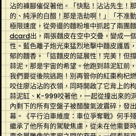
沾的褲腳催促著他。「快點！沾沾先生！
的、純淨的白醋！那是浩劫啊！」「不准
極限速度，從旁邊的麵粉堆中抓起了兩團
dcard
出，兩張麵皮在空中交疊，變成一
性。藍色離子炮光束猛烈地擊中麵皮護盾
郁的麵香。「這麵皮的延展性！完美！但撐
蒜泥，那是宇宙的希望。他跑到蒜泥缸前
我們要從後院逃跑！別再管你的紅棗枸杞
咬住廖沾沾的衣領，同時開啟了它背上的
蒜泥缸、K-999咬著他，一起從撞出來
內剩下的所有空盤子被醋酸氣波震碎，發
幕。《平行泊車維度：車位爭奪戰》何手
繼承了他所有的駕駛焦慮，從未在他需要