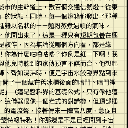
城市的主幹道上，數百個交通信號燈，從東
」的狀態，同時，每一個燈箱都發出了那種
種難以名狀的——麵粉蒸煮過頭的氣味。
。他聞出來了，這是一種只有
短期包養
在極
是該停，因為無論從哪個方向看，都是綠
！你為什麼咕嚕咕嚕？你倒是紅一下啊！我
與他兒時聽到的家傳預言不謀而合。他想起
綠、聲如湯沸時，便是宇宙水餃臨界點到來
打開了一個藏在舊冰櫃後面的暗門。暗門裡
泥」（這是醬料界的基礎公式，只有像他這
。這儀器很像一個老式的對講機，但頂部插
」的電流聲，接著傳來一陣高八度、急促且
餃聯盟特級特務！你那邊是不是已經聞到宇宙