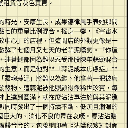
號租賃等灰色買賣。
的時光，安康生長，成果德律風手表她那間
點七的重量比例混合。搖身一變，《宇宙水
餃中心」的店裡，但這間店的外觀更像是一
發酵了七個月又七天的老蒜泥嘆氣。「你還
，連蒼蠅都因為難以忍受那股陳年蒜頭混合
生意，而是他對**「蒜泥成本焦慮症」**
「靈魂蒜泥」將難以為繼。他拿著一把被磨
發酵物。這蒜泥被他照顧得像稀世珍寶，每
精神上達到圓滿。就在廖沾沾專注於與蒜泥進
叭同時發出了一個持續不斷、低沉且潮濕的
個巨大的、消化不良的胃在哀嚎。廖沾沾皺
張髒兮兮的，
包養網
印著《沾醬秘笈》封面