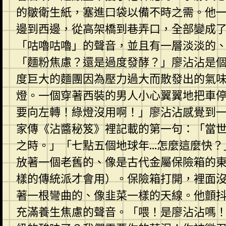
的皺衛生紙，塞進口袋以備不時之需。他
邊到西邊，從高架橋到巷弄口，全部變成
「咕嚕咕嚕」的聲音，並且有一層淡淡的
「麵粉焦慮？還是過度發酵？」廖沾沾是
度巨大的麵團因為壓力過大而散發出的氣
燈。一個穿著西裝的男人小心翼翼地把車
要向左轉！綠燈沒用啊！」廖沾沾感覺到
家傳《沾醬秘笈》裡記載的第一句：「當
之時。」「七點五個地球年…怎麼這麼快？
放著一個老舊的、像是古代金屬保險箱的
樣的傳統派才會用）。保險箱打開，裡面
著一根彎曲的、像韭菜一樣的天線。他顫
充滿養生焦慮的聲音。「喂！是廖沾沾嗎