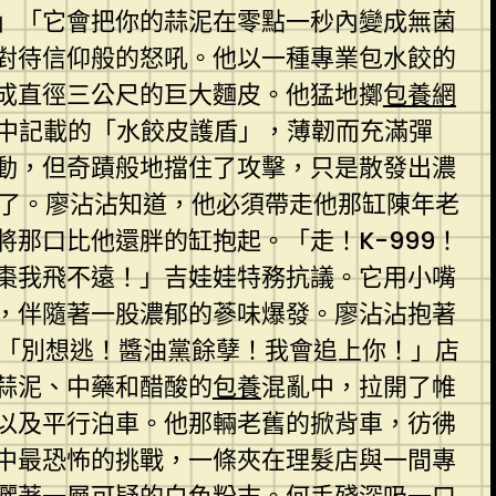
」「它會把你的蒜泥在零點一秒內變成無菌
對待信仰般的怒吼。他以一種專業包水餃的
成直徑三公尺的巨大麵皮。他猛地擲
包養網
中記載的「水餃皮護盾」，薄韌而充滿彈
動，但奇蹟般地擋住了攻擊，只是散發出濃
濃了。廖沾沾知道，他必須帶走他那缸陳年老
將那口比他還胖的缸抱起。「走！K-999！
棗我飛不遠！」吉娃娃特務抗議。它用小嘴
，伴隨著一股濃郁的蔘味爆發。廖沾沾抱著
：「別想逃！醬油黨餘孽！我會追上你！」店
蒜泥、中藥和醋酸的
包養
混亂中，拉開了帷
以及平行泊車。他那輛老舊的掀背車，彷彿
中最恐怖的挑戰，一條夾在理髮店與一間專