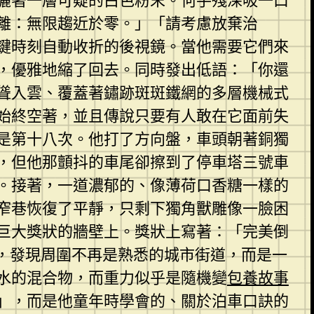
灑著一層可疑的白色粉末。何手殘深吸一口
離：無限趨近於零。」「請考慮放棄治
鍵時刻自動收折的後視鏡。當他需要它們來
，優雅地縮了回去。同時發出低語：「你還
聳入雲、覆蓋著鏽跡斑斑鐵網的多層機械式
始終空著，並且傳說只要有人敢在它面前失
是第十八次。他打了方向盤，車頭朝著銅獨
，但他那顫抖的車尾卻擦到了停車塔三號車
。接著，一道濃郁的、像薄荷口香糖一樣的
窄巷恢復了平靜，只剩下獨角獸雕像一臉困
巨大獎狀的牆壁上。獎狀上寫著：「完美倒
，發現周圍不再是熟悉的城市街道，而是一
水的混合物，而重力似乎是隨機變
包養故事
」，而是他童年時學會的、關於泊車口訣的