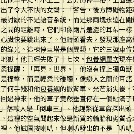
來比他車子尺寸小上三十公分的停車格，上面還
發出了令人不快的女聲：「警告，後方障礙物距
他最討厭的不是語音系統，而是那兩塊永遠在關
像之間的距離時，它們卻像兩片羞澀的耳朵一樣
覺心臟快要跳出來了。他轉頭看去，發現那座高
常的綠光。這棟停車塔是個異類，它的三號車位
車地獄。他已經失敗了十七次。
包養網單次
現在
溫柔提醒：「再見，世界。」他沒有撞上獨角獸
不是撞擊，而是輕柔的碰觸，像戀人之間的耳語
噬了何手殘和他
包養網
的掀背車。光芒消失後，
他回過神來，他的車子竟然垂直停在一個貼滿了
。」落款人是「倒車王」。他趕緊從車窗探出頭
格。這裡的空氣聞起來像是新買的輪胎和劣質香
池裡。他試圖按喇叭，但喇叭發出的不是「叭叭