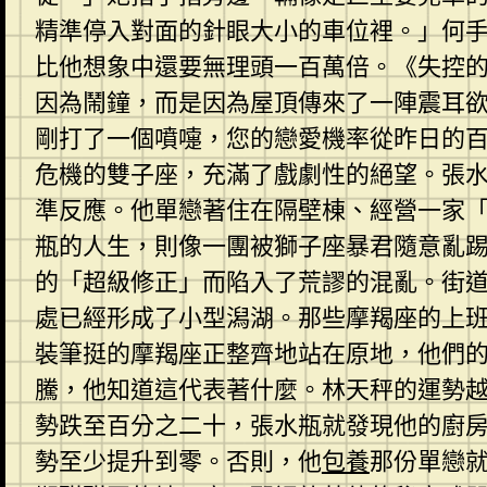
精準停入對面的針眼大小的車位裡。」何
比他想象中還要無理頭一百萬倍。《失控
因為鬧鐘，而是因為屋頂傳來了一陣震耳
剛打了一個噴嚏，您的戀愛機率從昨日的
危機的雙子座，充滿了戲劇性的絕望。張
準反應。他單戀著住在隔壁棟、經營一家
瓶的人生，則像一團被獅子座暴君隨意亂
的「超級修正」而陷入了荒謬的混亂。街
處已經形成了小型潟湖。那些摩羯座的上
裝筆挺的摩羯座正整齊地站在原地，他們
騰，他知道這代表著什麼。林天秤的運勢
勢跌至百分之二十，張水瓶就發現他的廚
勢至少提升到零。否則，他
包養
那份單戀