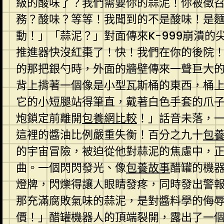
級的酸味了？我們需要你的蒜泥！你被徵
務？酸味？等等！我聞到的不是酸味！是
動！」「蒜泥？」對面傳來K-999崩潰的
推進器快沒紅棗了！快！我們在你的後院
的那把銀勺時，外面的牆壁傳來一聲巨大
背上揹著一個像是小型瓦斯桶的東西，桶上
它的小短腿站得筆直，戴著白色手套的爪
炮鎖定前離開
包養網比較
！」話音未落，
這裡的醬油比例嚴重失衡！百分之九十
包
的宇宙冒險，被迫從他對蒜泥的焦慮中，
曲。一個閃閃發光、像
包養故事
醋罐的機
燈牌，閃爍得讓人眼睛發疼，同時發出警
那充滿腐敗氣味的蒜泥，是對醬料學的侮
價！」醋罐機器人的頂端裂開，露出了一個