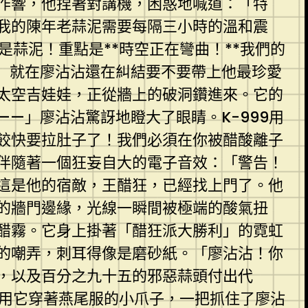
作響，他捏著對講機，困惑地喊道：「特
我的陳年老蒜泥需要每隔三小時的溫和震
是蒜泥！重點是**時空正在彎曲！**我們的
」就在廖沾沾還在糾結要不要帶上他最珍愛
太空吉娃娃，正從牆上的破洞鑽進來。它的
—」廖沾沾驚訝地瞪大了眼睛。K-999用
餃快要拉肚子了！我們必須在你被醋酸離子
伴隨著一個狂妄自大的電子音效：「警告！
這是他的宿敵，王醋狂，已經找上門了。他
的牆門邊緣，光線一瞬間被極端的酸氣扭
醋霧。它身上掛著「醋狂派大勝利」的霓虹
的嘲弄，刺耳得像是磨砂紙。「廖沾沾！你
，以及百分之九十五的邪惡蒜頭付出代
務用它穿著燕尾服的小爪子，一把抓住了廖沾