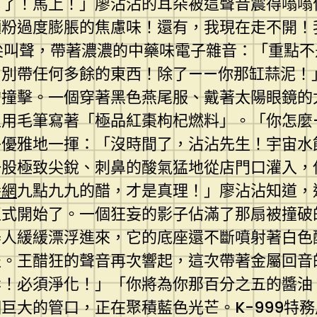
召了！馬上！」廖沾沾的耳朵被這聲音震得嗡嗡
麵粉過度膨脹的焦慮味！還有，我現在走不開！
尖叫聲，帶著濃濃的中藥味電子雜音：「重點不
！別帶任何多餘的東西！除了——你那缸蒜泥！
的撞擊。一個穿著黑色燕尾服、戴著太陽眼鏡的
用毛筆寫著「極品紅棗枸杞燃料」。「你怎麼—
子優雅地一揮：「沒時間了，沾沾先生！宇宙水
一股極致尖銳、刺鼻的酸氣猛地從店門口灌入，
養網
九點九九的醋，才是真理！」廖沾沾知道，
正式開始了。一個狂妄的影子佔滿了那扇被撞破
器人緩緩漂浮進來，它的底座還不斷噴射著白色
報。王醋狂的聲音再次響起，這次帶著金屬回音
辱！必須淨化！」「你將為你那百分之五的醬油
巨大的管口，正在聚積藍色光芒。K-999特