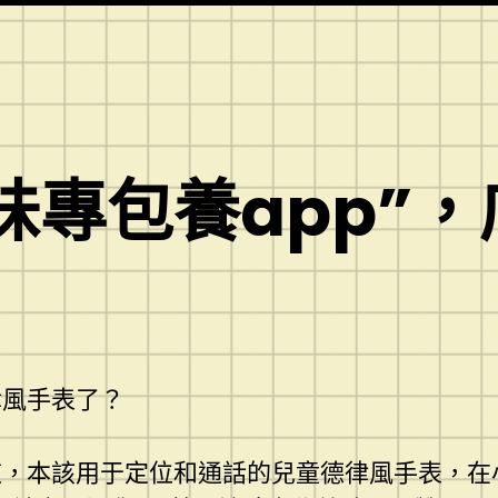
味專包養app”
律風手表了？
，本該用于定位和通話的兒童德律風手表，在小