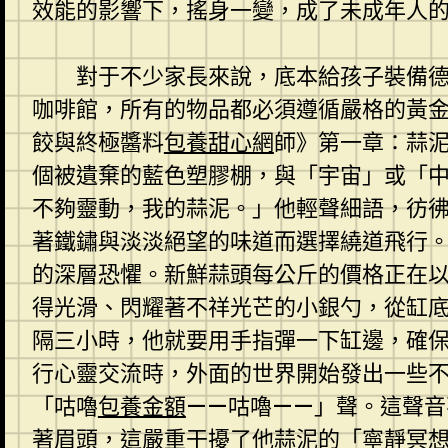
效能的影響下，搖身一變，成了未成年人的
對于不少家長來說，底本給孩子裝備
咖啡館，所有的物品都必須遵循嚴格的黃
餃與終極醬料
包養甜心網
師》第一章：蒜
個被遺棄的藍色塑膠棚，與「宇宙」或「
不夠靈動，我的蒜泥。」他輕聲細語，彷
著鐵鏽與淡淡絕望的味道而選擇繞道飛行。
的深層恐懼。新鮮蒜頭每公斤的價格正在
得光滑、閃耀著不祥光芒的小銀勺，從缸
隔三小時，他就要用手指彈一下缸邊，確保
行心靈交流時，外面的世界開始發出一些
「咕嚕
包養金額
——咕嚕——」聲。這聲
著眉頭，這嚴重干擾了他蒜泥的「寧靜冥