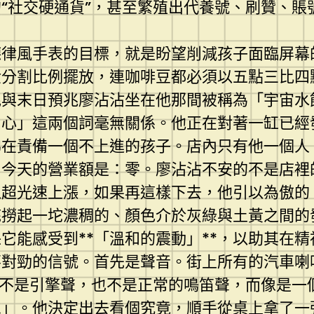
“社交硬通貨”，甚至繁殖出代養號、刷贊、賬
德律風手表的目標，就是盼望削減孩子面臨屏幕
金分割比例擺放，連咖啡豆都必須以五點三比四
泥與末日預兆廖沾沾坐在他那間被稱為「宇宙水
中心」這兩個詞毫無關係。他正在對著一缸已經
彿在責備一個不上進的孩子。店內只有他一個人
今天的營業額是：零。廖沾沾不安的不是店裡的
以超光速上漲，如果再這樣下去，他引以為傲的
底撈起一坨濃稠的、顏色介於灰綠與土黃之間的
它能感受到**「溫和的震動」**，以助其在
不對勁的信號。首先是聲音。街上所有的汽車喇
音不是引擎聲，也不是正常的鳴笛聲，而像是一
想」。他決定出去看個究竟，順手從桌上拿了一