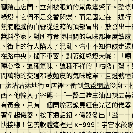
一腳踏出店門，立刻被眼前的景象震驚了。整條
了綠燈。它們不是交替閃爍，而是固定在「通行
、熱氣騰騰的白霧從燈箱的頂部冒出，散發出一
個醬料學家，對所有食物相關的氣味都極度敏感
味。街上的行人陷入了混亂。汽車不知道該走還
停在路中央，搖下車窗，對著紅綠燈大喊：「喂
一陣心悸。這種氣味，這種不祥的「咕嚕」聲，
世間萬物的交通都被麵皮的氣味籠罩，且燈號恒
」廖沾沾猛地衝回店裡，衝到
包養網站
後廚，
東西。他輸入了密碼：「一醬二醋三油四辣五蒜
沒有黃金，只有一個閃爍著詭異紅色光芒的儀器
抖著拿起儀器，按下通話鈕。儀器發出「滋——
！快接聽！
包養軟體
這裡是 K-999！宇宙水