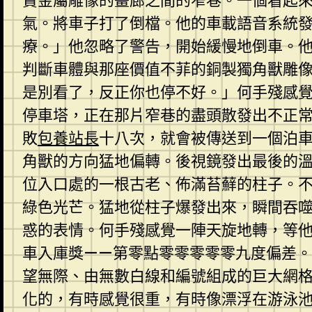
賣金屬雕像的畫廊之間的窄巷。一個看起
氣。將車子打了倒檔。他的車載語音系統
療。」他忽略了警告，開始緩慢地倒車。
判斷車體與那座價值不菲的銅製獨角獸雕
是別看了，反正你也停不好。」何手殘感
停車塔，正在那片窄巷的盡頭散發出不正
敗
包養站長
十八次，就會被傳送到一個泊
角獸的方向猛地偏轉。後視鏡發出最後的
位入口處的一根古老、佈滿苔蘚的柱子。
綠色光芒。猛地從柱子爆發出來，瞬間吞
惑的表情。何手殘感覺一陣天旋地轉，等
車入庫獎——第零點零零零零零九度偏差
望無際、由無數白線和編號組成的巨大網
化的，有時感覺很重，有時像漂浮在游泳