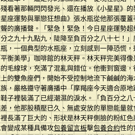
手殘看著那輛閃閃發光、還在播放《小星星》的
的星座運勢與單戀狂想曲》張水瓶從他那張覆蓋
欲聾的廣播聲。「緊急！緊急！今日星座運勢超
百分之九十九點九，陡降至負百分之八十七！」
水瓶，一個典型的水瓶座，立刻感到一陣恐慌，
「平衡美學」咖啡館的林天秤。林天秤完美得像
踢的毛線球，充滿了混亂與錯位。他衝到窗邊，
道上的雙魚座們，開始不受控制地流下鹹鹹的海
班族，嚴格遵守著廣播中「摩羯座今天適合原地
的鞋子裡裝滿了已經潮濕的淚水。「負百分之八
越差，他那股積壓已久、無處安放的單戀能量就
房裡長滿了巨大的、形狀是林天秤側臉的粉紅色
就會變成某種具備攻
包養留言板
擊
包養合約
性的