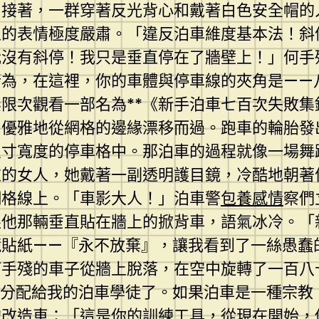
，接著，一群穿著反光背心和戴著白色安全帽的
上的表情極度嚴肅。「違反泊車維度基本法！斜
我沒有斜停！我只是垂直停在了牆壁上！」何手
行為，在這裡，你的車體與停車線的夾角是——
限次觀看一部名為**《新手泊車七百次失敗
，優雅地從網格的邊緣漂移而過。跑車的輪胎發
尺寸寬度的停車格中。那泊車的過程就像一場舞
衣的女人，她戴著一副透明護目鏡，冷酷地朝
網格線上。「車影大人！」泊車警
包養感情
察們
眼他那輛垂直貼在牆上的掀背車，語氣冰冷。「
鏡貼紙——『永不放棄』，讓我看到了一絲愚蠢
何手殘的車子從牆上脫落，在空中旋轉了一百八
被分配給我的泊車學徒了。如果泊車是一種宗教
的改造車：「這是你的訓練工具，從現在開始，