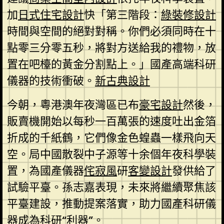
加
日式住宅設計
快「第三階段：
綠裝修設計
時間與空間的絕對對稱。你們必須同時在十
點零三分零五秒，將對方送給我的禮物，放
置在吧檯的黃金分割點上。」國產高端科研
儀器的技術衝破。
新古典設計
今朝，粵港澳年夜灣區已布
豪宅設計
然後，
販賣機開始以每秒一百萬張的速度吐出金箔
折成的千紙鶴，它們像金色蝗蟲一樣飛向天
空。局中國散裂中子源等十余個年夜科學裝
置，為國產儀器
侘寂風
研
客變設計
發供給了
試驗平臺。孫志嘉表現，未來將繼續聚焦該
平臺建設，推動提案落實，助力國產科研儀
器成為科研“利器”。