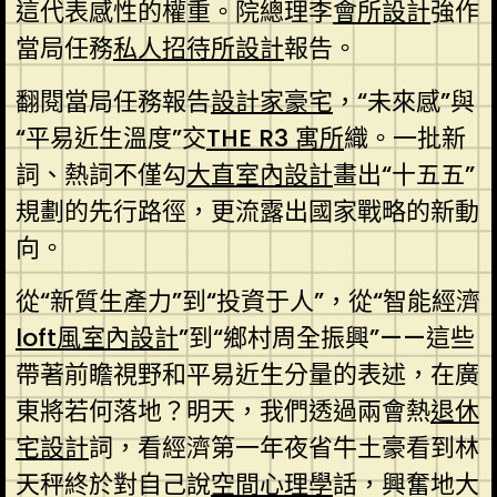
這代表感性的權重。院總理李
會所設計
強作
當局任務
私人招待所設計
報告。
翻閱當局任務報告
設計家豪宅
，“未來感”與
“平易近生溫度”交
THE R3 寓所
織。一批新
詞、熱詞不僅勾
大直室內設計
畫出“十五五”
規劃的先行路徑，更流露出國家戰略的新動
向。
從“新質生產力”到“投資于人”，從“智能經濟
loft風室內設計
”到“鄉村周全振興”——這些
帶著前瞻視野和平易近生分量的表述，在廣
東將若何落地？明天，我們透過兩會熱
退休
宅設計
詞，看經濟第一年夜省牛土豪看到林
天秤終於對自己說
空間心理學
話，興奮地大