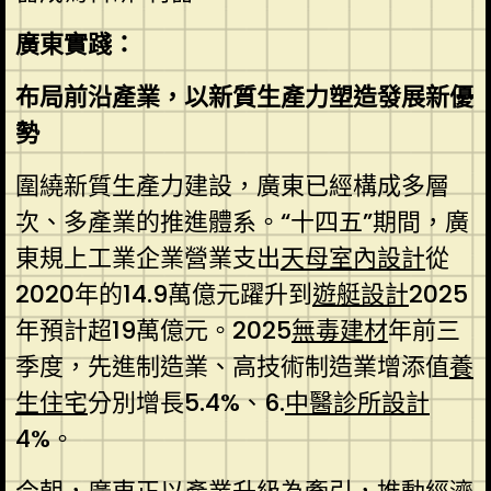
廣東實踐：
布局前沿產業，以新質生產力塑造發展新優
勢
圍繞新質生產力建設，廣東已經構成多層
次、多產業的推進體系。“十四五”期間，廣
東規上工業企業營業支出
天母室內設計
從
2020年的14.9萬億元躍升到
遊艇設計
2025
年預計超19萬億元。2025
無毒建材
年前三
季度，先進制造業、高技術制造業增添值
養
生住宅
分別增長5.4%、6.
中醫診所設計
4%。