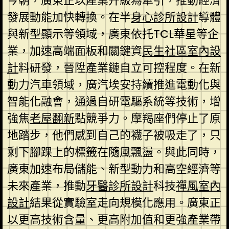
今朝，廣東正以產業升級為牽引，推動經濟
發展動能加快轉換。在半
身心診所設計
導體
與新型顯示等領域，廣東依托TCL華星等企
業，加速高端面板和關鍵資
民生社區室內設
計
料研發，晉陞產業鏈自立可控程度。在新
動力汽車領域，廣汽埃安持續推進電動化與
智能化融會，通過自研電驅系統等技術，增
強焦
老屋翻新
點競爭力。摩羯座們停止了原
地踏步，他們感到自己的襪子被吸走了，只
剩下腳踝上的標籤在隨風飄盪。與此同時，
廣東加速布局儲能、新型動力和高空經濟等
未來產業，推動
牙醫診所設計
科技
禪風室內
設計
結果從實驗室走向規模化應用。廣東正
以更高技術含量、更高附加值和更強產業帶