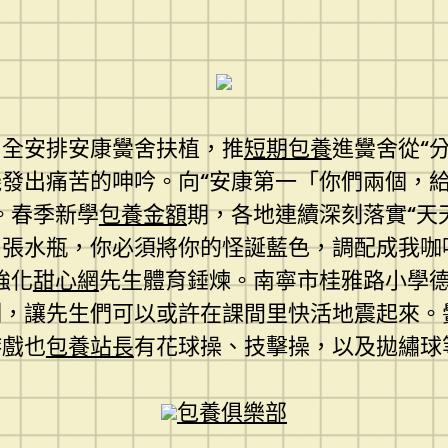
周全安排安康黌舍扶植，推
短期包養
進黌舍從“
機發出痛苦的呻吟。向“安康第一「你們兩個，
。春季新學
包養金額
期，各地連續深刻落實“天天
。張水瓶，你必須將你的怪誕藍色，調配成我咖
強化
甜心網
先生體育錘煉。南寧市桂雅路小學
制，讓先生們可以或許在課間里快活地震起來。
游戲也
包養站長
有花球操、技擊操，以及拋繡球
包養俱樂部