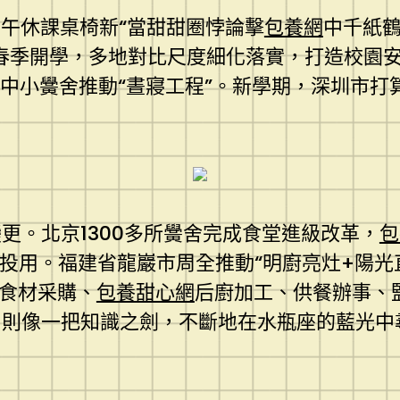
生午休課桌椅新“當甜甜圈悖論擊
包養網
中千紙
春季開學，多地對比尺度細化落實，打造校園安
中小黌舍推動“晝寢工程”。新學期，深圳市打算
更。北京1300多所黌舍完成食堂進級改革，
包
式投用。福建省龍巖市周全推動“明廚亮灶+陽光
罩食材采購、
包養甜心網
后廚加工、供餐辦事、
則像一把知識之劍，不斷地在水瓶座的藍光中