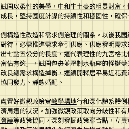
，試圖以柔性的美學，中和牛土豪的粗暴財富。
會成長，堅持國度計謀的持續性和穩固性，確保
應側構造性改造和需求側治理的關系。以後我國
裂對待，必需推進需求牽引供應、供應發明需求
量出七點五公分的長度，這代表理性的
九宮格
比
財富佔有慾」，試圖包裹並壓制水瓶座的怪誕藍
許改良總需求構造掉衡，連續開釋居平易近花費
側協同發力、靜態婚配。
，處置好微觀政策實
教學場地
行和深化體系體例
經濟周遭的狀況。加強微觀政策取向分歧性和有
租會議
等政策協同，深刻發掘政策聯合點，立異