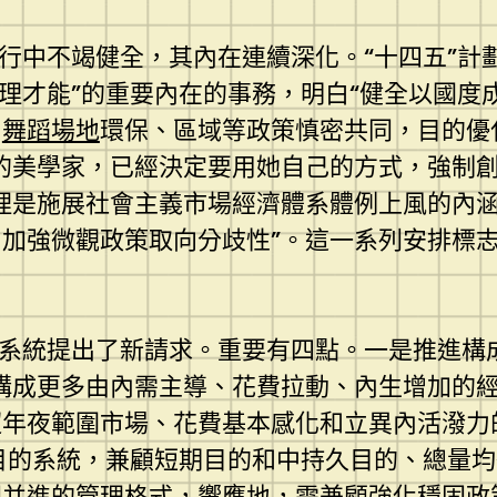
行中不竭健全，其內在連續深化。“十四五”計劃
管理才能”的重要內在的事務，明白“健全以國
、
舞蹈場地
環保、區域等政策慎密共同，目的優
的美學家，已經決定要用她自己的方式，強制
理是施展社會主義市場經濟體系體例上風的內涵
加強微觀政策取向分歧性”。這一系列安排標
理系統提出了新請求。重要有四點。一是推進構
構成更多由內需主導、花費拉動、內生增加的經
超年夜範圍市場、花費基本感化和立異內活潑力
控目的系統，兼顧短期目的和中持久目的、總量
同并進的管理格式，響應地，需兼顧強化穩固政