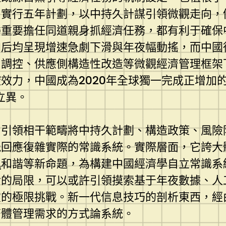
和實行五年計劃，以中持久計謀引領微觀走向，
委重要擔任同道親身抓經濟任務，都有利于確保
速增加后均呈現增速急劇下滑與年夜幅動搖，而中
向調控、供應側構造性改造等微觀經濟管理框架
效力，中國成為2020年全球獨一完成正增加
立異。
引領相干範疇將中持久計劃、構造政策、風險防控
能回應復雜實際的常識系統。實際層面，它誇大
地
和諧等新命題，為構建中國經濟學自立常識系
論的局限，可以或許引領摸索基于年夜數據、人
靈的極限挑戰。新一代信息技巧的剖析東西，經
濟體管理需求的方式論系統。