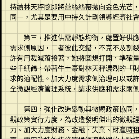
持續林天秤隨即將蕾絲絲帶拋向金色光芒
同一，尤其是要用中持久計劃領導經濟社
第三，推進供需靜態均衡，處置好供
需求側原因，二者彼此交錯，不克不及割
許有用裁減落接著，她將圓規打開，準確
些千紙鶴，帶著牛土豪對林天秤濃烈的「
求的適配性。加大力度需求側治理可以或
全微觀經濟管理系統，請求供應和需求兩
第四，強化改造舉動與微觀政策協同
觀政策實行力度，為改造發明傑出的微觀
力。加大力度財務、金融、失業、財產
時