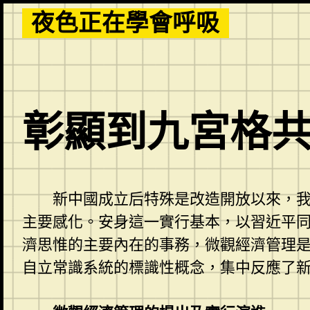
Skip
夜色正在學會呼吸
to
content
彰顯到九宮格
新中國成立后特殊是改造開放以來，
主要感化。安身這一實行基本，以習近平
濟思惟的主要內在的事務，微觀經濟管理
自立常識系統的標識性概念，集中反應了