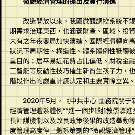
微觀經濟管理的提出及實行演進
改造開放以來，我國微觀調控系統不
期需求治理東西，也涵蓋財產、區域、投
未有之年夜變局加快演進、國際經濟轉向
狀況下周期性、構造性、體系體例性牴觸
重目的；居平易近花費占比偏低、財稅金
工智能等反動性技巧催生新質生孩子力，
階段作出的嚴重計謀決定和主要實際立異
2020年5月，《中共中心 國務院關
經濟管理體系體例”“進一個步
1對1教學
驟進
長計謀機制以及改良政策後果的改造舉動等
度管理高度停止體系策劃的“微觀經濟管理”