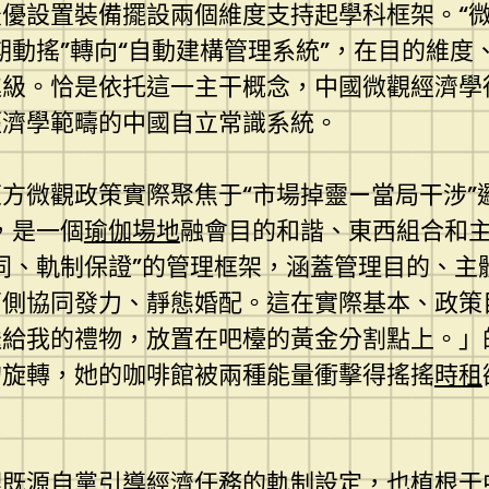
優設置裝備擺設兩個維度支持起學科框架。“微
期動搖”轉向“自動建構管理系統”，在目的維
進級。恰是依托這一主干概念，中國微觀經濟學
經濟學範疇的中國自立常識系統。
方微觀政策實際聚焦于“市場掉靈—當局干涉”
，是一個
瑜伽場地
融會目的和諧、東西組合和
同、軌制保證”的管理框架，涵蓋管理目的、主
兩側協同發力、靜態婚配。這在實際基本、政策
送給我的禮物，放置在吧檯的黃金分割點上。」
的旋轉，她的咖啡館被兩種能量衝擊得搖搖
時租
理既源自黨引導經濟任務的軌制設定，也植根于