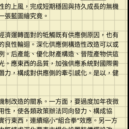
性的上風，完成短期穩固與持久成長的無機
一張藍圖繪究竟。
經濟運轉面對的牴觸既有供應側原因，也有
的良性輪迴。深化供應側構造性改造可以或
例。后產能、優化財產構造、晉陞產物供這
光。應東西的品質，加強供應系統對國際需
潛力，構成對供應側的牽引感化。是以，健
機制改造的關系。一方面，要過度加年夜微
用性，使各類政策辦法同向發力、構成協
實行東西，連續縮小“組合拳”效應。另一方