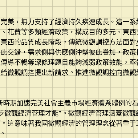
竭完美，無力支持了經濟持久疾速成長。這一系
資、花費等多類經濟政策，構成目的多元、東西
高東西的品質成長階段，傳統微觀調控方法面對
彼此交錯，需求側與供應側沖擊彼此疊加，政策
融傳導不暢等深條理題目能夠減弱政策效能，亟
也給微觀調控提出新請求。推進微觀調控向微觀
。
于新時期加速完美社會主義市場經濟體系體例的看
步微觀經濟管理才能”。微觀經濟管理涵蓋微觀
。這意味著我國微觀經濟的管理理念從著重于政
。