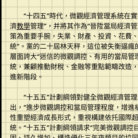
“十四五”時代，微觀經濟管理系統在實
濟
教學
管理”，并將其作為“晉陞當局經濟
策為重要手腕，失業、財產、投資、花費
統”。黨的二十屆林天秤，這位被失衡逼瘋
層面誇大“迷信的微觀調控、有用的當局管
統，兼顧推動財稅、金融等重點範疇改造，
進新階段。
“十五五”計劃綱領對健全微觀經濟管
出，“進步微觀調控和當局管理程度，增進
性重塑經濟成長形式，重視構建依托國際
統。“十五五”計劃綱領請求“完美微觀調
固、持久增加、構造優化三年夜類目的協