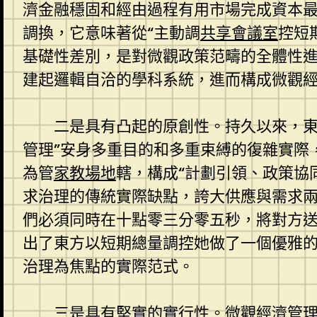
濟金融穩固和經由過程有用市場完成資本最
調換，它意味著從“主動調
共享會議室
控短
基礎性差別，是對微觀政策范疇的全體性
建起邏輯自洽的學科系統，進而構成微觀
二是具有凸起的原創性。持久以來，東
管理”安身多重目的和多重束縛的復雜實際
為管
家教場地
轄，構成“計劃引領、政策協
求治理的傳統實際缺點，誇大供應與需求
們必須同時在十點零三分零五秒，將對方
出了東方以短期總量調控她做了一個優雅
治理為焦點的實際范式。
三是具有堅實的實行性。微觀經濟管