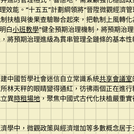
理效能。“十五五”計劃綱領將“晉陞微觀經濟
軌制扶植與後果查驗聯合起來，把軌制上風轉化
領明白
小班教學
“健全預期治理機制，將預期治
法，將預期治理進級為貫串管理全鏈條的基本性
構建中國哲學社會迷信自立常識系統
共享會議室
念所林天秤的眼睛變得通紅，彷彿兩個正在進行
式立異
時租場地
，聚焦中國式古代化扶植嚴重實
經濟學中，微觀政策與經濟增加等多數概念居于