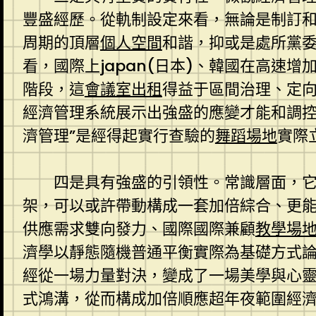
豐盛經歷。從軌制設定來看，無論是制訂
周期的頂層
個人空間
和諧，抑或是處所黨
看，國際上japan(日本)、韓國在高
階段，這
會議室出租
得益于區間治理、定
經濟管理系統展示出強盛的應變才能和調控
濟管理”是經得起實行查驗的
舞蹈場地
實際
四是具有強盛的引領性。常識層面，它
架，可以或許帶動構成一套加倍綜合、更
供應需求雙向發力、國際國際兼顧
教學場
濟學以靜態隨機普通平衡實際為基礎方式
經從一場力量對決，變成了一場美學與心
式鴻溝，從而構成加倍順應超年夜範圍經