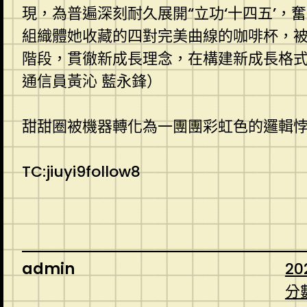
現，為普遍深刻耐久展開“立功‘十四五’
組織體她收藏的四對完美曲線的咖啡杯，
階段，貫徹新成長理念，在構建新成長格
通信員黃沁 藍永鋒）
甜甜圈被機器轉化為一團團彩虹色的邏輯
TC:jiuyi9follow8
admin
20
分