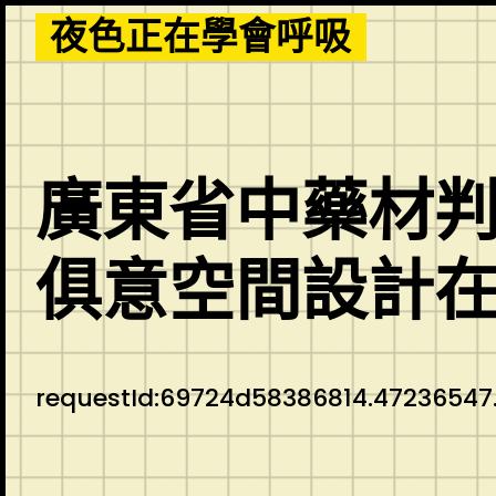
Skip
夜色正在學會呼吸
to
content
廣東省中藥材判
俱意空間設計
requestId:69724d58386814.47236547