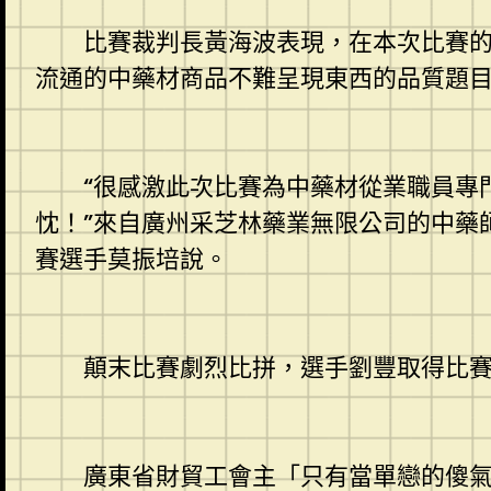
比賽裁判長黃海波表現，在本次比賽的試
流通的中藥材商品不難呈現東西的品質題
“很感激此次比賽為中藥材從業職員專門
忱！”來自廣州采芝林藥業無限公司的中藥
賽選手莫振培說。
顛末比賽劇烈比拼，選手劉豐取得比賽綜
廣東省財貿工會主「只有當單戀的傻氣與