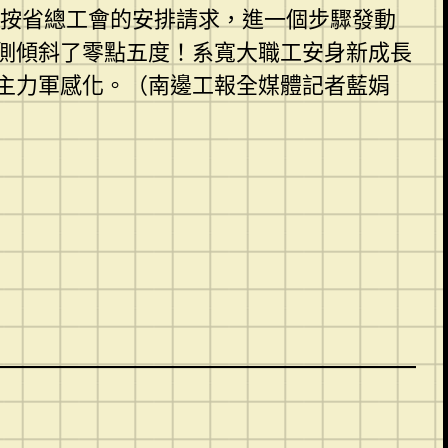
將按省總工會的安排請求，進一個步驟發動
側傾斜了零點五度！系寬大職工安身新成長
主力軍感化。（南邊工報全媒體記者藍娟