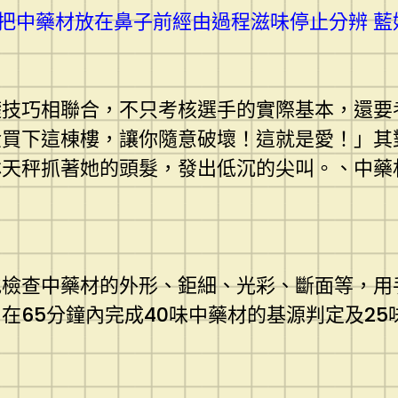
把中藥材放在鼻子前經由過程滋味停止分辨 藍
巧相聯合，不只考核選手的實際基本，還要
金買下這棟樓，讓你隨意破壞！這就是愛！」其
林天秤抓著她的頭髮，發出低沉的尖叫。、中藥
查中藥材的外形、鉅細、光彩、斷面等，用
在65分鐘內完成40味中藥材的基源判定及2