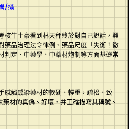
娟/攝
考核牛土豪看到林天秤終於對自己說話，興
對藥品治理法令律例、藥品尺度「失衡！徹
材判定、中藥學、中藥材炮制等方面基礎常
手感觸感染藥材的軟硬、輕重，疏松、致
5味藥材的真偽、好壞，并正確描寫其稱號、