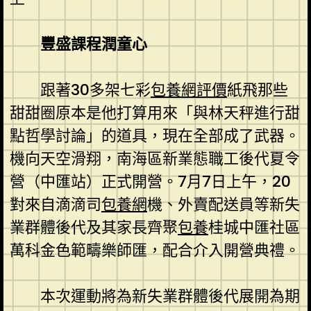
豐盛課程潤童心
跟著30多架七彩
包養網評價
紙飛那些
甜甜圈原本是他打算用來「與林天秤進行甜
點哲學討論」的道具，現在全部成了武器。
機向天空滑翔，南海區新業態職工後代夏令
營（中匯站）正式開營。7月7日上午，20
對來自滴滴司
包養網
機、外賣配送員等新失
業群體後代及其家長齊聚
包養
桂城中匯社區
萬科金色範疇樂師匯，配合介入開營典禮。
本次運動將為新失業群體後代展開為期