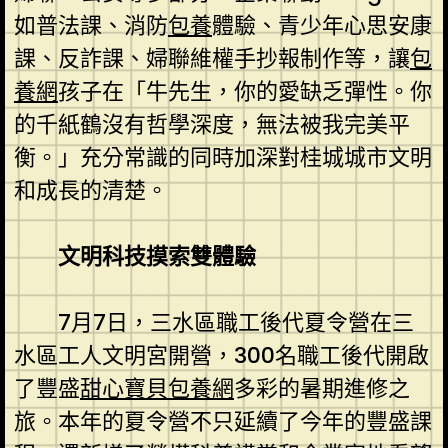
如普法課、消防
包養
體驗、青少年心思安康
課、反詐課、婦聯維權手抄報制作等，讓
包
養網
孩子在「牛先生，你的愛缺乏彈性。你
的千紙鶴沒有哲學深度，無法被我完美平
衡。」充分常識的同時加深對桂城城市文明
和成長的清楚。
文明科技摸索雙體驗
7月7日，三水區職工後代夏令營在三
水區工人文明宮開營，300名職工後代開啟
了豐盛
甜心寶貝包養網
多彩的暑期進修之
旅。本年的夏令營不只延續了今年的豐盛課