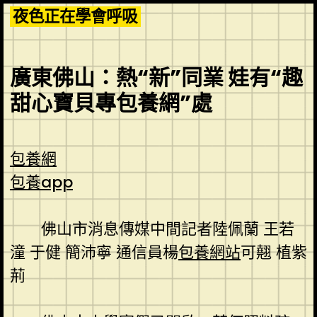
Skip
夜色正在學會呼吸
to
content
廣東佛山：熱“新”同業 娃有“趣
甜心寶貝專包養網”處
包養網
包養app
佛山市消息傳媒中間記者陸佩蘭 王若
潼 于健 簡沛寧 通信員楊
包養網站
可翹 植紫
荊