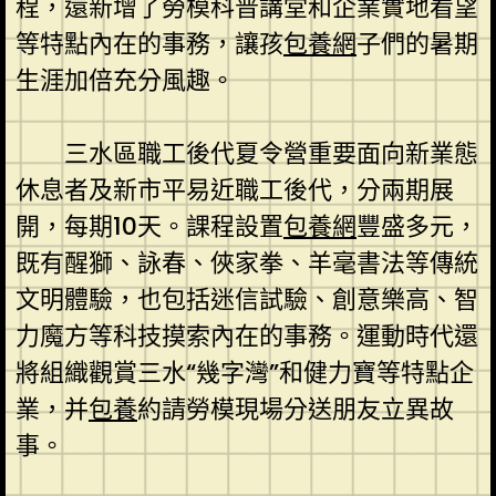
程，還新增了勞模科普講堂和企業實地看望
等特點內在的事務，讓孩
包養網
子們的暑期
生涯加倍充分風趣。
三水區職工後代夏令營重要面向新業態
休息者及新市平易近職工後代，分兩期展
開，每期10天。課程設置
包養網
豐盛多元，
既有醒獅、詠春、俠家拳、羊毫書法等傳統
文明體驗，也包括迷信試驗、創意樂高、智
力魔方等科技摸索內在的事務。運動時代還
將組織觀賞三水“幾字灣”和健力寶等特點企
業，并
包養
約請勞模現場分送朋友立異故
事。