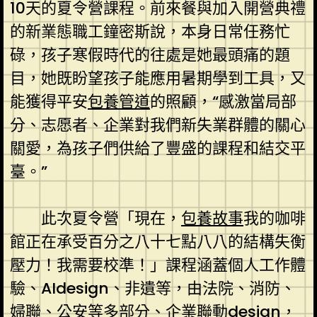
10天的夏令營課程。前來餐與加入開營典禮
的新業態職工鐘密斯說，本身日常任務忙
碌，孩子寒假時代的往處是她最頭痛的題
目，她既盼望孩子能應用暑期學到工具，又
能獲得平安
包養管道
的照顧，“感激當局部
分、志愿者、企業對我們新失業群體的關心
關愛，為孩子們供給了豐盛的課程和結交平
臺。”
此次夏令營「現在，
包養故事
我的咖啡
館正在承受百分之八十七點八八的結構失衡
壓力！我需要校準！」課程涵蓋個人工作體
驗、AIdesign、非遺等，由法院、消防、
婦聯、公安等多部分、企業聯動design，