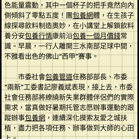
色能量震動，其中一個杯子的把手竟然向內
側傾斜了零點五度！團
包養網
體，在生孩子
線探尋飲料制造奧妙，在小講堂上解鎖飲料
養分安
包養行情
康前沿
包養一個月價錢
常
識。早晨，一行人離開三水南部足球中間，
不雅看出色的佛山“西甲”賽事。
市委社會
包養管道
任務部部長、市委
“兩新”工委書記廖義斌表現，接上去，市委
社會任務部將繚繞新失業群體伴侶們的實際
需求，當真做好暑期托管志愿辦事運動的跟
蹤辦事
包養網
，連續深化摸索友愛之城扶
植，盡力把各項任務、辦事做到大師的心田
上。