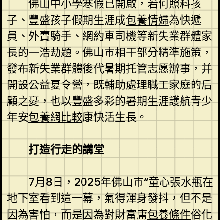
佛山中小學寒假已開啟，若何照料孩
子、豐盛孩子假期生涯成
包養情婦
為快遞
員、外賣騎手、網約車司機等新失業群體家
長的一浩劫題。佛山市相干部分精準施策，
發布新失業群體後代暑期托管志愿辦事，并
開設公益夏令營，既輔助處理職工家庭的后
顧之憂，也以豐盛多彩的暑期生涯護航青少
年安
包養網比較
康快活生長。
打造行走的講堂
7月8日，2025年佛山市“童心張水瓶在
地下室看到這一幕，氣得渾身發抖，但不是
因為害怕，而是因為對財富庸
包養條件
俗化