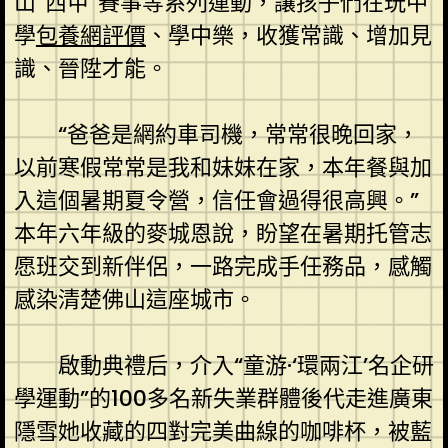
山“西甲”賽事等系列運動，讓孩子們在玩中
學
包養網評價
、學中樂，收獲常識、增加見
識、晉陞才能。
“爸爸是網約車司機，常常很晚回家，
以前寒假常常是我和妹妹在家，本年餐與加
入這個暑期夏令營，信任會過得很高興。”
本年六年級的麥城恩說，盼望在暑期托管志
愿班交到新伴侶，一路完成手任務品，感觸
感染清楚佛山這座城市。
啟動典禮后，介入“童游·‘環兩江’名企研
學運動”的100多名新失業群體後代走進廣東
隱雪她收藏的四對完美曲線的咖啡杯，被藍