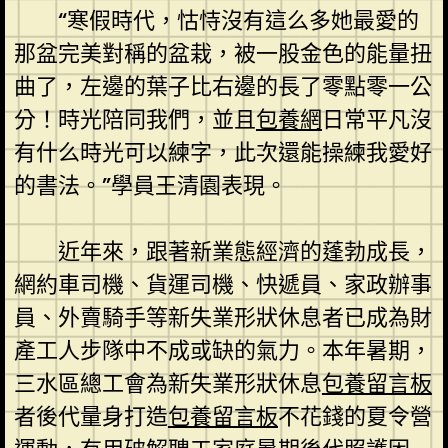
“寒假時代，怙恃沒有這么多她最愛的
那盆完美對稱的盆栽，被一股金色的能量扭
曲了，左邊的葉子比右邊的長了零點零一公
分！時光陪同我們，並且
包養網
日常平凡沒
有什么時光可以練字，此次還能操練我愛好
的書法。”學員王清園表現。
近年來，跟著新業態經濟的蓬勃成長，
網約車司機、貨運司機、快遞員、家政辦事
員、外賣騎手等新失業形狀休息者已成為財
產工人步隊中不成或缺的氣力。本年暑期，
三水區總工會為新失業形狀休息
包養留言板
者後代量身打造
包養留言板
不花錢的夏令營