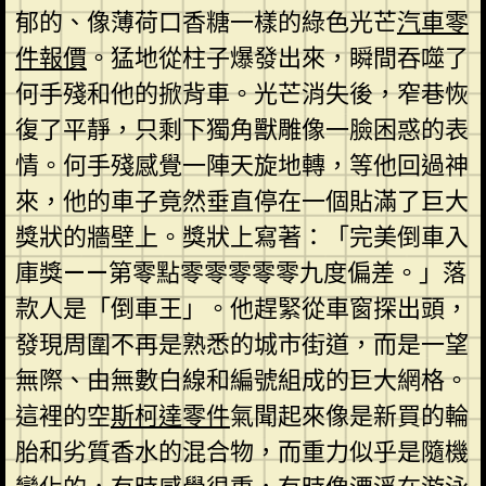
郁的、像薄荷口香糖一樣的綠色光芒
汽車零
件報價
。猛地從柱子爆發出來，瞬間吞噬了
何手殘和他的掀背車。光芒消失後，窄巷恢
復了平靜，只剩下獨角獸雕像一臉困惑的表
情。何手殘感覺一陣天旋地轉，等他回過神
來，他的車子竟然垂直停在一個貼滿了巨大
獎狀的牆壁上。獎狀上寫著：「完美倒車入
庫獎——第零點零零零零零九度偏差。」落
款人是「倒車王」。他趕緊從車窗探出頭，
發現周圍不再是熟悉的城市街道，而是一望
無際、由無數白線和編號組成的巨大網格。
這裡的空
斯柯達零件
氣聞起來像是新買的輪
胎和劣質香水的混合物，而重力似乎是隨機