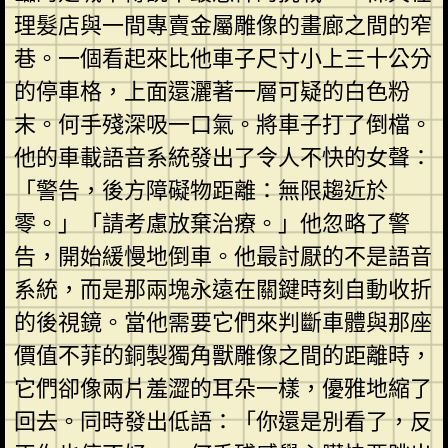
理髮店與一間專賣金屬雕像的畫廊之間的窄
巷。一個看起來比他車子尺寸小上三十公分
的停車格，上面還灑著一層可疑的白色粉
末。何手殘深吸一口氣。將車子打了倒檔。
他的車載語音系統發出了令人不快的女聲：
「警告，後方障礙物距離：無限趨近於
零。」「請考慮放棄治療。」他忽略了警
告，開始緩慢地倒車。他最討厭的不是語音
系統，而是那兩塊永遠在關鍵時刻自動收折
的後視鏡。當他需要它們來判斷車體與那座
價值不菲的銅製獨角獸雕像之間的距離時，
它們卻像兩片羞澀的耳朵一樣，優雅地縮了
回去。同時發出低語：「你還是別看了，反