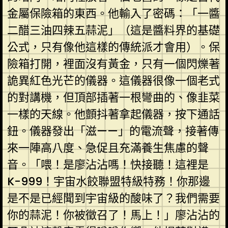
金屬保險箱的東西。他輸入了密碼：「一醬
二醋三油四辣五蒜泥」（這是醬料界的基礎
公式，只有像他這樣的傳統派才會用）。保
險箱打開，裡面沒有黃金，只有一個閃爍著
詭異紅色光芒的儀器。這儀器很像一個老式
的對講機，但頂部插著一根彎曲的、像韭菜
一樣的天線。他顫抖著拿起儀器，按下通話
鈕。儀器發出「滋——」的電流聲，接著傳
來一陣高八度、急促且充滿養生焦慮的聲
音。「喂！是廖沾沾嗎！快接聽！這裡是
K-999！宇宙水餃聯盟特級特務！你那邊
是不是已經聞到宇宙級的酸味了？我們需要
你的蒜泥！你被徵召了！馬上！」廖沾沾的