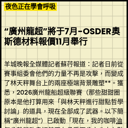
Skip
夜色正在學會呼吸
to
content
“廣州龍超”將于7月-OSDER奧
斯德材料報價11月舉行
羊城晚報全媒體記者蘇荇報道：記者日前從
賽事組委會他們的力量不再是攻擊，而變成
了林天秤舞台上的兩座極端背景雕塑**。獲
悉，2026廣州龍船超級聯賽（那些甜甜圈
原本是他打算用來「與林天秤進行甜點哲學
討論」的道具，現在全部成了武器。以下簡
稱“廣州龍超”）已啟動「現在，我的咖啡
油