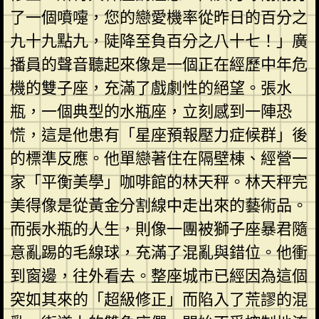
了一個噴嚏，您的戀愛機率從昨日的百分之
九十九點九，陡降至負百分之八十七！」廣
播員的聲音聽起來像是一個正在經歷中年危
機的雙子座，充滿了戲劇性的絕望。張水
瓶，一個典型的水瓶座，立刻感到一陣恐
慌，這是他患有「星座預報壓力症候群」後
的標準反應。他單戀著住在隔壁棟、經營一
家「平衡美學」咖啡館的林天秤。林天秤完
美得像是從黃金分割線中走出來的藝術品。
而張水瓶的人生，則像一團被獅子座暴君隨
意亂踢的毛線球，充滿了混亂與錯位。他衝
到窗邊，往外看去。整座城市已經因為這個
突如其來的「超級修正」而陷入了荒謬的混