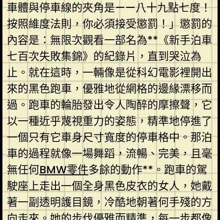
車體與停車線的夾角是——八十九點七度！
按照維度法則，你必須接受懲罰！」懲罰的
內容是：無限次觀看一部名為**《新手泊車
七百次失敗集錦》的紀錄片，直到哭泣為
止。就在這時，一輛像是從科幻電影裡開出
來的黑色跑車，優雅地從網格的邊緣漂移而
過。跑車的輪胎發出令人陶醉的摩擦聲，它
以一種近乎蔑視重力的姿態，精準地停進了
一個只有它車身尺寸寬度的停車格中。那泊
車的過程就像一場舞蹈，流暢、完美，且毫
無任何
BMW零件
多餘的動作**。跑車的駕
駛座上走出一個全身黑色皮衣的女人，她戴
著一副透明護目鏡，冷酷地朝著何手殘的方
向走來。她的步伐優雅而精準，每一步都像