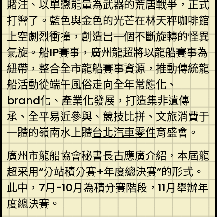
賭注、以單戀能量為武器的荒唐戰爭，正式
打響了。藍色與金色的光芒在林天秤咖啡館
上空劇烈衝撞，創造出一個不斷旋轉的怪異
氣旋。船IP賽事，廣州龍超將以龍船賽事為
紐帶，整合全市龍船賽事資源，推動傳統龍
船活動從端午風俗走向全年常態化、
brand化、產業化發展，打造集非遺傳
承、全平易近參與、競技比拼、文旅消費于
一體的嶺南水上體
台北汽車零件
育盛會。
廣州市龍船協會秘書長古應廣介紹，本屆龍
超采用“分站積分賽+年度總決賽”的形式。
此中，7月-10月為積分賽階段，11月舉辦年
度總決賽。