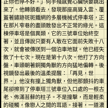
正你也停不好。」何手殘感覺心臟快要跳出
來了。他轉頭看去，發現那座高聳入雲、覆
蓋著鏽跡斑斑鐵網的多層機械式停車塔，正
在那片窄巷的盡頭散發出不正常的綠光。這
棟停車塔是個異類，它的三號車位始終空
著，並且傳說只要有人敢在它面前失敗十八
次，就會被傳送到一個泊車地獄。他已經失
敗了十七次。現在是第十八次。他打了方向
盤，車頭朝著銅獨角獸的方向猛地偏轉。後
視鏡發出最後的溫柔提醒：「再見，世
界。」他沒有撞上獨角獸，但他那顫抖的車
尾卻擦到了停車塔三號車位入口處的一根古
老、佈滿苔蘚的柱子。不是撞擊，而是輕柔
的碰觸，像戀人之間的耳語。接著，一道濃