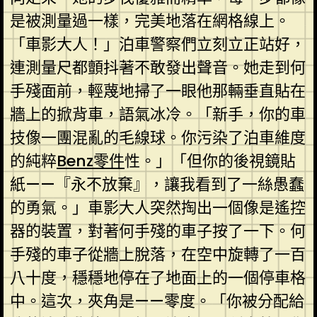
是被測量過一樣，完美地落在網格線上。
「車影大人！」泊車警察們立刻立正站好，
連測量尺都顫抖著不敢發出聲音。她走到何
手殘面前，輕蔑地掃了一眼他那輛垂直貼在
牆上的掀背車，語氣冰冷。「新手，你的車
技像一團混亂的毛線球。你污染了泊車維度
的純粹
Benz零件
性。」「但你的後視鏡貼
紙——『永不放棄』，讓我看到了一絲愚蠢
的勇氣。」車影大人突然掏出一個像是遙控
器的裝置，對著何手殘的車子按了一下。何
手殘的車子從牆上脫落，在空中旋轉了一百
八十度，穩穩地停在了地面上的一個停車格
中。這次，夾角是——零度。「你被分配給