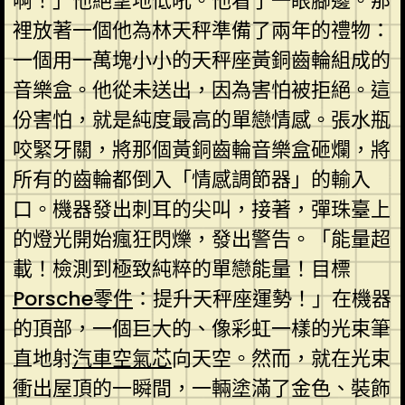
啊！」他絕望地低吼。他看了一眼腳邊。那
裡放著一個他為林天秤準備了兩年的禮物：
一個用一萬塊小小的天秤座黃銅齒輪組成的
音樂盒。他從未送出，因為害怕被拒絕。這
份害怕，就是純度最高的單戀情感。張水瓶
咬緊牙關，將那個黃銅齒輪音樂盒砸爛，將
所有的齒輪都倒入「情感調節器」的輸入
口。機器發出刺耳的尖叫，接著，彈珠臺上
的燈光開始瘋狂閃爍，發出警告。「能量超
載！檢測到極致純粹的單戀能量！目標
Porsche零件
：提升天秤座運勢！」在機器
的頂部，一個巨大的、像彩虹一樣的光束筆
直地射
汽車空氣芯
向天空。然而，就在光束
衝出屋頂的一瞬間，一輛塗滿了金色、裝飾