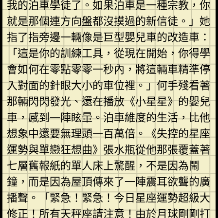
我的泊車學徒了。如果泊車是一種宗教，你
就是那個連方向盤都沒摸過的新信徒。」她
指了指旁邊一輛像是巨型嬰兒車的改造車：
「這是你的訓練工具，從現在開始，你得學
會如何在零點零零一秒內，將這輛車精準停
入對面的針眼大小的車位裡。」何手殘看著
那輛閃閃發光、還在播放《小星星》的嬰兒
車，感到一陣眩暈。泊車維度的生活，比他
想象中還要無理頭一百萬倍。《失控的星座
運勢與單戀狂想曲》張水瓶從他那張覆蓋著
七層舊報紙的單人床上驚醒，不是因為鬧
鐘，而是因為屋頂傳來了一陣震耳欲聾的廣
播聲。「緊急！緊急！今日星座運勢超級大
修正！所有天秤座請注意！由於月球剛剛打