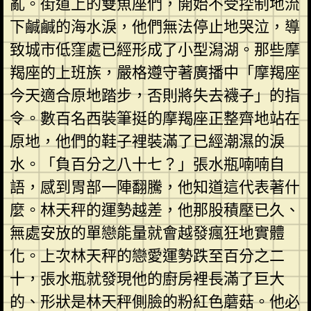
亂。街道上的雙魚座們，開始不受控制地流
下鹹鹹的海水淚，他們無法停止地哭泣，導
致城市低窪處已經形成了小型潟湖。那些摩
羯座的上班族，嚴格遵守著廣播中「摩羯座
今天適合原地踏步，否則將失去襪子」的指
令。數百名西裝筆挺的摩羯座正整齊地站在
原地，他們的鞋子裡裝滿了已經潮濕的淚
水。「負百分之八十七？」張水瓶喃喃自
語，感到胃部一陣翻騰，他知道這代表著什
麼。林天秤的運勢越差，他那股積壓已久、
無處安放的單戀能量就會越發瘋狂地實體
化。上次林天秤的戀愛運勢跌至百分之二
十，張水瓶就發現他的廚房裡長滿了巨大
的、形狀是林天秤側臉的粉紅色蘑菇。他必