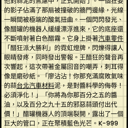
他對蒜泥的焦慮中，正式開始了。一個狂妄
的影子佔滿了那扇被撞破的牆門邊緣，光線
一瞬間被極端的酸氣扭曲。一個閃閃發光、
像醋罐的機器人緩緩漂浮進來，它的底座還
不斷噴射著白色醋霧。它身上掛著
汽車零件
「醋狂派大勝利」的霓虹燈牌，閃爍得讓人
眼睛發疼，同時發出警報。王醋狂的聲音再
次響起，這次帶著金屬回音的嘲弄，刺耳得
像是磨砂紙。「廖沾沾！你那充滿腐敗氣味
的蒜
台北汽車材料
泥，是對醬料學的侮辱！
必須淨化！」「你將為你那百分之五的醬
油，以及百分之九十五的邪惡蒜頭付出代
價！」醋罐機器人的頂端裂開，露出了一個
巨大的管口，正在聚積藍色光芒。K-999