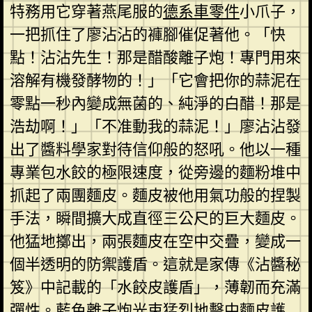
特務用它穿著燕尾服的
德系車零件
小爪子，
一把抓住了廖沾沾的褲腳催促著他。「快
點！沾沾先生！那是醋酸離子炮！專門用來
溶解有機發酵物的！」「它會把你的蒜泥在
零點一秒內變成無菌的、純淨的白醋！那是
浩劫啊！」「不准動我的蒜泥！」廖沾沾發
出了醬料學家對待信仰般的怒吼。他以一種
專業包水餃的極限速度，從旁邊的麵粉堆中
抓起了兩團麵皮。麵皮被他用氣功般的捏製
手法，瞬間擴大成直徑三公尺的巨大麵皮。
他猛地擲出，兩張麵皮在空中交疊，變成一
個半透明的防禦護盾。這就是家傳《沾醬秘
笈》中記載的「水餃皮護盾」，薄韌而充滿
彈性。藍色離子炮光束猛烈地擊中麵皮護