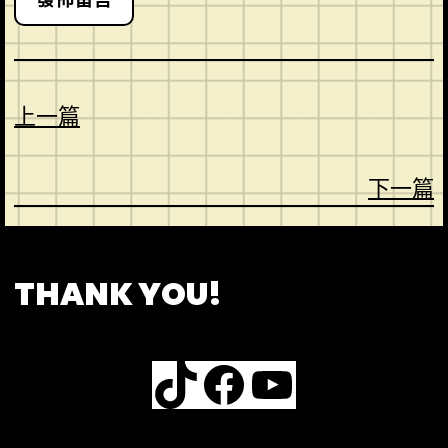
上一篇
下一篇
CONTACT
ABOUT US
SHOP
THANK YOU!
TikTok
Facebook
YouTube