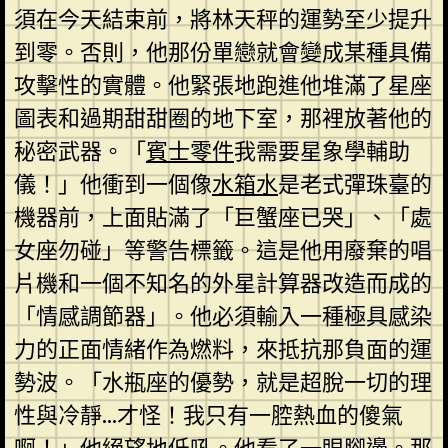
須在今天結束前，將林天秤的運勢至少提升
到零。否則，他那份單戀就會變成某種具備
攻擊性的實體。他緊張地跑進他堆滿了星座
圖表和過期甜甜圈的地下室，那裡放著他的
秘密武器。「
賓士零件
我需要星象學輔助
儀！」他衝到一個像
水箱水
是老式彈珠臺的
機器前，上面貼滿了「巨蟹座已哭」、「處
女座勿碰」等警告標籤。這是他用廢棄的唱
片機和一個不知名的外星計算器改造而成的
「情感調節器」。他必須輸入一種極具感染
力的正面情緒作為燃料，來抵抗那負面的運
勢波。「水瓶座的優勢，就是超脫一切的理
性與冷靜…才怪！我只有一腔熱血的傻氣