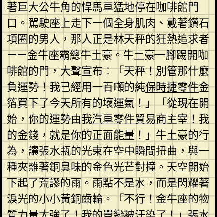
著巨大公牛角的悍馬車猛地停在咖啡館門
口。駕駛座上走下一個全身肌肉、戴著鑽石
項圈的男人，那人正是林天秤的狂熱追求者
——金牛座霸總牛土豪。牛土豪一腳踢開咖
啡館的門，大聲宣布：「天秤！別管那什麼
負運勢！我已經用一百噸的純
保時捷零件
金
箔買下了今天所有的壞運氣！」「從現在開
始，你的運勢由我
汽車零件貿易商
主宰！我
的金錢，就是你的正面能量！」牛土豪的行
為，讓張水瓶的光束在空中瞬間扭曲，與一
種夾雜著銅臭味的金色光芒對撞。天空開始
下起了荒謬的雨。雨點不是水，而是閃耀著
淚光的小小黃銅齒輪。「不行！金牛座的物
質力量太強了！我的單戀被汙染了！」張水