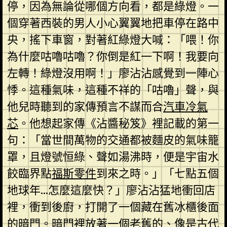
停，因為無論從哪個方向看，都是綠燈。一
個穿著西裝的男人小心翼翼地把車停在路中
央，搖下車窗，對著紅綠燈大喊：「喂！你
為什麼咕嚕咕嚕？你倒是紅一下啊！我要向
左轉！綠燈沒用啊！」廖沾沾感覺到一陣心
悸。這種氣味，這種不祥的「咕嚕」聲，與
他兒時聽到的家傳預言不謀而合
汽車冷氣
芯
。他想起家傳《沾醬秘笈》裡記載的第一
句：「當世間萬物的交通都被麵皮的氣味籠
罩，且燈號恒綠、聲如湯沸時，便是宇宙水
餃臨界點
福斯零件
到來之時。」「七點五個
地球年…怎麼這麼快？」廖沾沾猛地衝回店
裡，衝到後廚，打開了一個藏在舊冰櫃後面
的暗門。暗門裡放著一個老舊的、像是古代