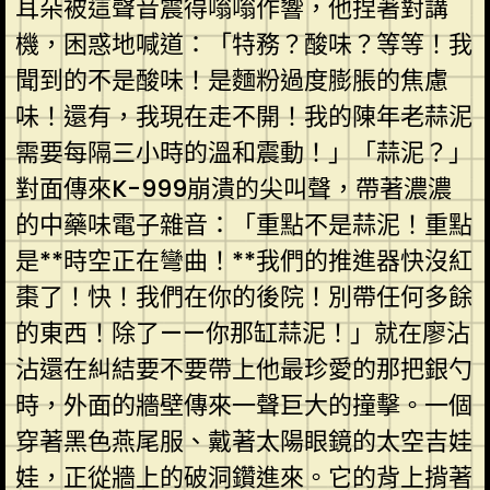
耳朵被這聲音震得嗡嗡作響，他捏著對講
機，困惑地喊道：「特務？酸味？等等！我
聞到的不是酸味！是麵粉過度膨脹的焦慮
味！還有，我現在走不開！我的陳年老蒜泥
需要每隔三小時的溫和震動！」「蒜泥？」
對面傳來K-999崩潰的尖叫聲，帶著濃濃
的中藥味電子雜音：「重點不是蒜泥！重點
是**時空正在彎曲！**我們的推進器快沒紅
棗了！快！我們在你的後院！別帶任何多餘
的東西！除了——你那缸蒜泥！」就在廖沾
沾還在糾結要不要帶上他最珍愛的那把銀勺
時，外面的牆壁傳來一聲巨大的撞擊。一個
穿著黑色燕尾服、戴著太陽眼鏡的太空吉娃
娃，正從牆上的破洞鑽進來。它的背上揹著