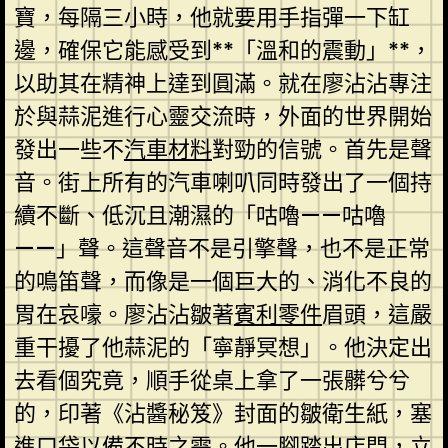
寶，每隔三小時，他就要用手指彈一下缸
邊，確保它能感受到**「溫和的震動」**，
以助其在精神上達到圓滿。就在廖沾沾專注
於與蒜泥進行心靈交流時，外面的世界開始
發出一些不
汽車材料
對勁的信號。首先是聲
音。街上所有的汽車喇叭同時發出了一個持
續不斷、低沉且潮濕的「咕嚕——咕嚕
——」聲。這聲音不是引擎聲，也不是正常
的鳴笛聲，而像是一個巨大的、消化不良的
胃在哀嚎。廖沾沾皺著
賓利零件
眉頭，這嚴
重干擾了他蒜泥的「寧靜冥想」。他決定出
去看個究竟，順手從桌上拿了一張髒兮兮
的，印著《沾醬秘笈》封面的皺衛生紙，塞
進口袋以備不時之需。他一腳踏出店門，立