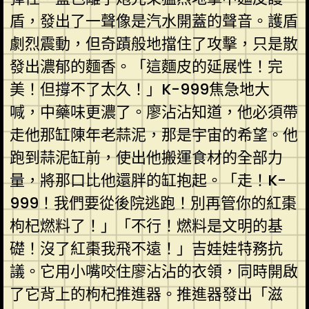
盾，發出了一聲像是汽水開蓋的聲音。護盾
劇烈震動，但奇蹟般地擋住了攻擊，只是散
發出濃郁的麵香。「這麵皮的延展性！完
美！但撐不了太久！」K-999焦急地大
喊，中藥味更濃了。廖沾沾知道，他必須帶
走他那缸陳年老蒜泥，那是宇宙的希望。他
跑到蒜泥缸前，使出他搬運食材的全部力
量，將那口比他還胖的缸抱起。「走！K-
999！我們要從後院逃跑！別再管你的紅棗
枸杞燃料了！」「不行！燃料是文明的基
礎！沒了紅棗我飛不遠！」吉娃娃特務抗
議。它用小嘴咬住廖沾沾的衣領，同時開啟
了它背上的枸杞推進器。推進器發出「滋