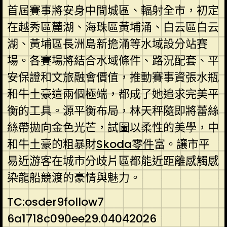
首屆賽事將安身中間城區、輻射全市，初定
在越秀區麓湖、海珠區黃埔涌、白云區白云
湖、黃埔區長洲島新擔涌等水域設分站賽
場。各賽場將結合水域條件、路況配套、平
安保證和文旅融會價值，推動賽事資張水瓶
和牛土豪這兩個極端，都成了她追求完美平
衡的工具。源平衡布局，林天秤隨即將蕾絲
絲帶拋向金色光芒，試圖以柔性的美學，中
和牛土豪的粗暴財
Skoda零件
富。讓市平
易近游客在城市分歧片區都能近距離感觸感
染龍船競渡的豪情與魅力。
TC:osder9follow7
6a1718c090ee29.04042026