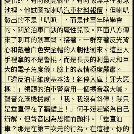
變化的，有時感覺很重，有時像漂浮在游泳
池裡。他試圖按喇叭
汽車材料報價
，但喇叭
發出的不是「叭叭」，而是他童年時學會
的、關於泊車口訣的魔性兒歌。四面八方傳
來了刺耳的剎車聲，接著，一群穿著反光背
心和戴著白色安全帽的人朝他衝來。這些人
手裡拿的不是警棍，而是長長的測量尺和巨
大的電子角度儀，臉上的表情極度嚴肅。
「違反泊車維度基本法！斜停入庫！罪大惡
極！」領頭的泊車警察用一個擴音器大喊，
聲音充滿機械感。「我、我沒有斜停！我只
是垂直停在了牆壁上！」何手殘趕緊為自己
辯解，但聲音因為恐懼而顫抖。「垂直泊
車？那是在第三次元的行為，在這裡，你的