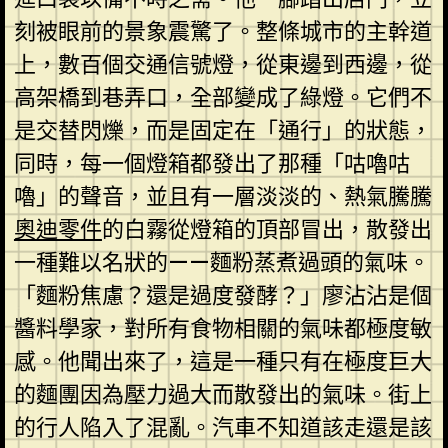
刻被眼前的景象震驚了。整條城市的主幹道
上，數百個交通信號燈，從東邊到西邊，從
高架橋到巷弄口，全部變成了綠燈。它們不
是交替閃爍，而是固定在「通行」的狀態，
同時，每一個燈箱都發出了那種「咕嚕咕
嚕」的聲音，並且有一層淡淡的、熱氣騰騰
奧迪零件
的白霧從燈箱的頂部冒出，散發出
一種難以名狀的——麵粉蒸煮過頭的氣味。
「麵粉焦慮？還是過度發酵？」廖沾沾是個
醬料學家，對所有食物相關的氣味都極度敏
感。他聞出來了，這是一種只有在極度巨大
的麵團因為壓力過大而散發出的氣味。街上
的行人陷入了混亂。汽車不知道該走還是該