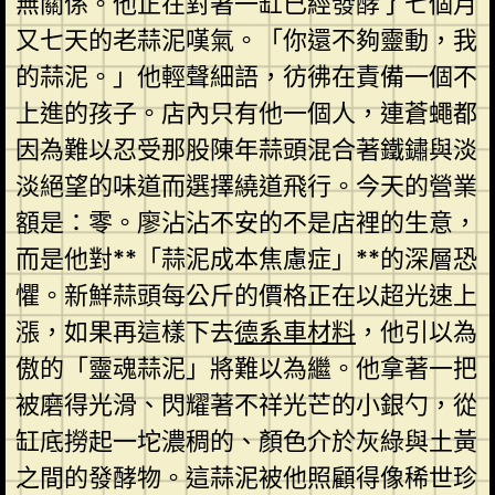
無關係。他正在對著一缸已經發酵了七個月
又七天的老蒜泥嘆氣。「你還不夠靈動，我
的蒜泥。」他輕聲細語，彷彿在責備一個不
上進的孩子。店內只有他一個人，連蒼蠅都
因為難以忍受那股陳年蒜頭混合著鐵鏽與淡
淡絕望的味道而選擇繞道飛行。今天的營業
額是：零。廖沾沾不安的不是店裡的生意，
而是他對**「蒜泥成本焦慮症」**的深層恐
懼。新鮮蒜頭每公斤的價格正在以超光速上
漲，如果再這樣下去
德系車材料
，他引以為
傲的「靈魂蒜泥」將難以為繼。他拿著一把
被磨得光滑、閃耀著不祥光芒的小銀勺，從
缸底撈起一坨濃稠的、顏色介於灰綠與土黃
之間的發酵物。這蒜泥被他照顧得像稀世珍