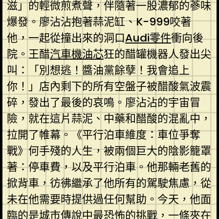
滋」的輕微煎煮聲，伴隨著一股濃郁的蔘味
爆發。廖沾沾抱著蒜泥缸、K-999咬著
他，一起從撞出來的洞口
Audi零件
衝向後
院。王醋
汽車機油芯
狂的醋罐機器人發出尖
叫：「別想逃！醬油黨餘孽！我會追上
你！」店內剩下的所有空盤子被醋酸氣波震
碎，發出了最後的哀鳴。廖沾沾的宇宙冒
險，就在這片蒜泥、中藥和醋酸的混亂中，
拉開了帷幕。《平行泊車維度：車位爭奪
戰》何手殘的人生，被兩個巨大的陰影籠罩
著：停車費，以及平行泊車。他那輛老舊的
掀背車，彷彿繼承了他所有的駕駛焦慮，從
未在他需要時提供過任何幫助。今天，他面
臨的是城市傳說中最恐怖的挑戰，一條夾在