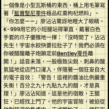
一個像是小型瓦斯桶的東西，桶上用毛筆寫
著「
藍寶堅尼零件
極品紅棗枸杞燃料」。
「你怎麼——」廖沾沾驚訝地瞪大了眼睛。
K-999用它的小短腿站得筆直，戴著白色
手套的爪子優雅地一揮：「沒時間了，沾沾
先生！宇宙水餃快要拉肚子了！我們必須在
你被醋酸離子炮鎖定前
Bentley零件
離
開！」話音未落，一股極致尖銳、刺鼻的酸
氣猛地從店門口灌入，伴隨著一個狂妄自大
的電子音效：「警告！這裡的醬油比例嚴重
失衡！百分之九十九點九九的醋，才是真
理！」廖沾沾知道，這是他的宿敵，王醋
狂，已經找上門了。他的宇宙冒險，被迫從