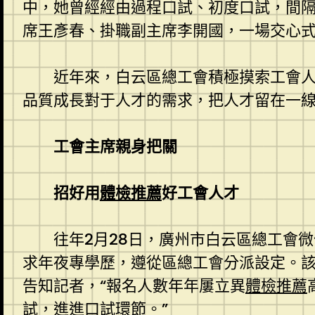
中，她曾經經由過程口試、初度口試，間隔
席王彥春、掛職副主席李開國，一場交心
近年來，白云區總工會積極摸索工會
品質成長對于人才的需求，把人才留在一線
工會主席親身把關
招好用
體檢推薦
好工會人才
往年2月28日，廣州市白云區總工會
求年夜專學歷，遵從區總工會分派設定。
告知記者，“報名人數年年屢立異
體檢推薦
試，進進口試環節。”