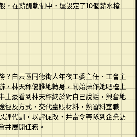
般，在薪酬軌制中，還設定了10個薪水檔
務？白云區同德街人年夜工委主任、工會主
辦，林天秤優雅地轉身，開始操作她吧檯上
牛土豪看到林天秤終於對自己說話，興奮地
途徑及方式，交代臺賬材料，熟習科室職
以評代訓，以評促改，并當令帶隊到企業訪
會并展開任務。