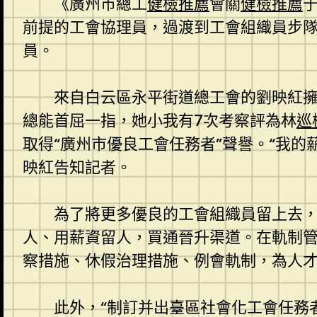
《廣州市總工
健檢推薦
會關
健檢推薦
前提的工會協理員，過渡到工會組織員步隊
員。
來自白云區永平街道總工會的劉映紅
總能首屈一指，她小我有7次考察評為林
巡
取得“廣州市優良工會任務者”聲譽。“我的薪
映紅告知記者。
為了將更多優良的工會組織員留上去
人、用薪資留人，買通晉升渠道。在軌制
察措施、休假治理措施、例會軌制，為人
此外，“制訂并出臺區社會化工會任務