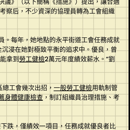
決議》（以下簡稱《措施》）提出，讓合適
程考察后，不少資深的協理員轉為工會組織
員。每年，她地點的永平街道工會任務成就
全沉浸在她對極致平衡的追求中。優良，曾
還能拿到
勞工健檢
2萬元年度績效薪水。”劉
區總工會幾次出招，
一般勞工健檢
用軌制管
薦
身體健康檢查
，制訂組織員治理措施、考
雙下跌，僅績效一項目，任務成就優良者比