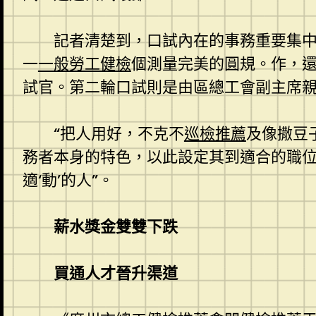
記者清楚到，口試內在的事務重要集
一
一般勞工健檢
個測量完美的圓規。作，還
試官。第二輪口試則是由區總工會副主席親
“把人用好，不克不
巡檢推薦
及像撒豆
務者本身的特色，以此設定其到適合的職位
適‘動’的人”。
薪水獎金雙雙下跌
買通人才晉升渠道