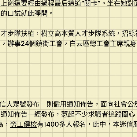
上崗還要經由過程最后這道“關卡”。坐在她對
式的口試就此睜開。
人才步隊扶植，樹立高本質人才步隊系統，招錄
，辦事24個鎮街工會，白云區總工會主席親身
微信大眾號發布一則僱用通知佈告，面向社會公
該通知佈告一經發布，惹起不少求職者追蹤關心
高，
勞工健檢
有1400多人報名，此中，本迷