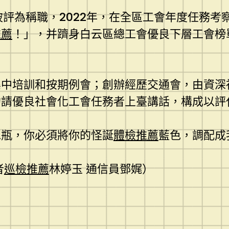
被評為稱職，2022年，在全區工會年度任務
推薦
！」，并躋身白云區總工會優良下層工會榜
集中培訓和按期例會；創辦經歷交通會，由資深
約請優良社會化工會任務者上臺講話，構成以評
水瓶，你必須將你的怪誕
體檢推薦
藍色，調配成
者
巡檢推薦
林婷玉 通信員鄧娓）