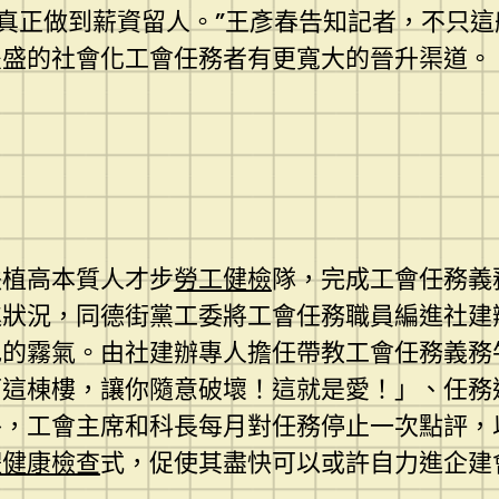
真正做到薪資留人。”王彥春告知記者，不只這
豐盛的社會化工會任務者有更寬大的晉升渠道。
扶植高本質人才步
勞工健檢
隊，完成工會任務義
進狀況，同德街黨工委將工會任務職員編進社建
色的霧氣。由社建辦專人擔任帶教工會任務義務
下這棟樓，讓你隨意破壞！這就是愛！」、任務
外，工會主席和科長每月對任務停止一次點評，
體健康檢查
式，促使其盡快可以或許自力進企建