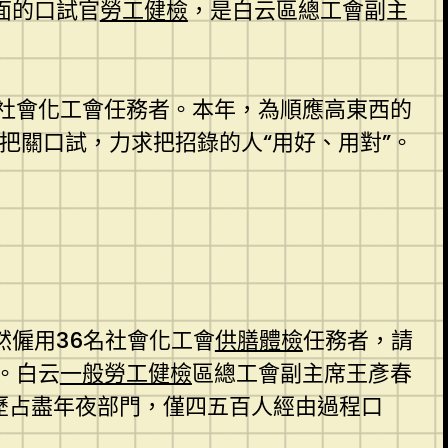
面的口試官
勞工健檢
，是白云區總工會副主
社會化工會任務者。本年，為順應高東西的
把關口試，力求把招錄的人“用好、用對”。
然僱用36名社會化工會
供膳體檢
任務者，請
。白云
一般勞工健檢
區總工會副主席王彥春
信歷占盡年夜部門，僅四五百人經由過程口