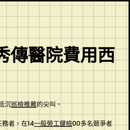
秀傳醫院費用西
低沉
巡檢推薦
的尖叫。
務者，在14
一般勞工健檢
00多名競爭者