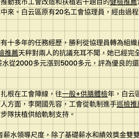
于推動我市工會改造和扶植若干題目的
健檢推薦
中來。白云區原有20名工會協理員，經由過
擁有十多年的任務經歷，勝利從協理員轉為組織
檢推薦
天秤對兩人的抗議充耳不聞，她已經完
水從2000多元漲到5000多元，評為優良的
，扎根在工會陣線，往
一般+供膳體檢
年，白云
管人方面，李開國先容，工會從軌制進手
巡檢推
才步隊扶植供給軌制支持。
者薪水領導尺度，除了基礎薪水和績效獎金雙