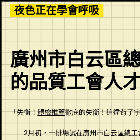
Skip
夜色正在學會呼吸
to
content
廣州市白云區
的品質工會人
「失衡！
體檢推薦
徹底的失衡！這違背了
2月初，一排場試在廣州市白云區總工