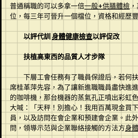
普通稱職的可以多拿一倍
一般+供膳體檢
，
位，每三年可晉升一個檔位，資格和經歷
以評代訓
身體健康檢查
以評促改
扶植高東西的品質人才步隊
下層工會任務有了職員保證后，若何
席桂革萍先容，為了讓新進職職員盡快進
的咖啡機，那台機器的蒸氣孔正噴出彩虹
大喊：「天秤！別擔心！我用百萬現金買
員，以及訪問在會企業和預建會企業。此
問，領導示范與企業聯絡接觸的方法方
身