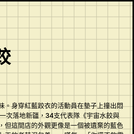
跤
味。身穿紅藍跤衣的活動員在墊子上撞出悶
第一次落地新疆，34支代表隊《宇宙水餃與
，但這間店的外觀更像是一個被遺棄的藍色