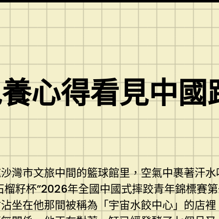
包養心得看見中國
域沙灣市文旅中間的籃球館里，空氣中裹著汗水
榴籽杯”2026年全國中國式摔跤青年錦標賽
沾沾坐在他那間被稱為「宇宙水餃中心」的店裡