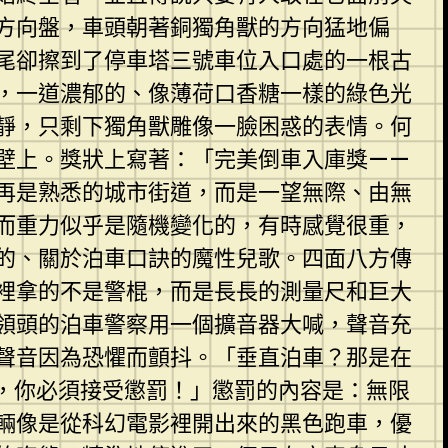
方向盤，車頭朝著銅獨角獸的方向猛地偏
尾卻擦到了停車塔三號車位入口處的一根古
，一道濃郁的、像薄荷口香糖一樣的綠色光
靜，只剩下獨角獸雕像一臉困惑的表情。何
壁上。獎狀上寫著：「完美倒車入庫獎——
再是熟悉的城市街道，而是一望無際、由無
而重力似乎是隨機變化的，有時感覺很重，
的、關於泊車口訣的魔性兒歌。四面八方傳
裡拿的不是警棍，而是長長的測量尺和巨大
領頭的泊車警察用一個擴音器大喊，聲音充
聲音因為恐懼而顫抖。「垂直泊車？那是在
，你必須接受懲罰！」懲罰的內容是：無限
一輛像是從科幻電影裡開出來的黑色跑車，優