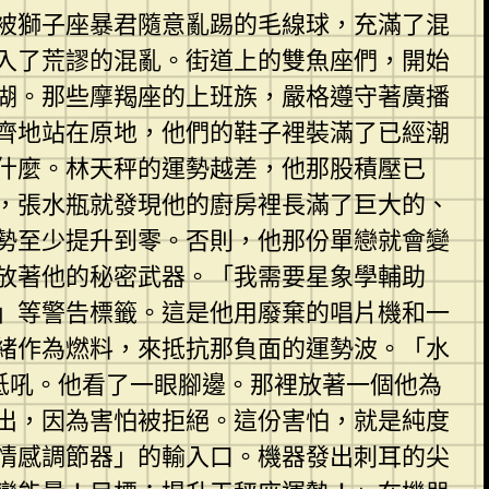
被獅子座暴君隨意亂踢的毛線球，充滿了混
入了荒謬的混亂。街道上的雙魚座們，開始
湖。那些摩羯座的上班族，嚴格遵守著廣播
齊地站在原地，他們的鞋子裡裝滿了已經潮
什麼。林天秤的運勢越差，他那股積壓已
，張水瓶就發現他的廚房裡長滿了巨大的、
勢至少提升到零。否則，他那份單戀就會變
放著他的秘密武器。「我需要星象學輔助
」等警告標籤。這是他用廢棄的唱片機和一
緒作為燃料，來抵抗那負面的運勢波。「水
低吼。他看了一眼腳邊。那裡放著一個他為
出，因為害怕被拒絕。這份害怕，就是純度
情感調節器」的輸入口。機器發出刺耳的尖