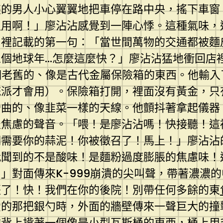
裝的男人小心翼翼地把車停在路中央，搖下車窗
沒用啊！」廖沾沾感覺到一陣心悸。這種氣味，
》裡記載的第一句：「當世間萬物的交通都被麵
個地球年…怎麼這麼快？」廖沾沾猛地衝回店
個老舊的、像是古代金屬保險箱的東西。他輸入
統派才會用）。保險箱打開，裡面沒有黃金，只
彎曲的、像韭菜一樣的天線。他顫抖著拿起儀器
焦慮的聲音。「喂！是廖沾沾嗎！快接聽！這裡是
們需要你的蒜泥！你被徵召了！馬上！」廖沾沾
我聞到的不是酸味！是麵粉過度膨脹的焦慮味！
」對面傳來K-999崩潰的尖叫聲，帶著濃濃
紅棗了！快！我們在你的後院！別帶任何多餘的東
愛的那把銀勺時，外面的牆壁傳來一聲巨大的撞
的背上揹著一個像是小型瓦斯桶的東西，桶上用