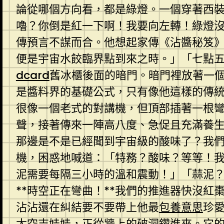
論從哪個方向看，都是綠燈。一個穿著西
嚕？你倒是紅一下啊！我要向左轉！綠燈
傳預言不謀而合。他想起家傳《沾醬秘笈
便是宇宙水餃臨界點到來之時。」「七點五
dcard
舊冰櫃後面的暗門。暗門裡放著一
是醬料界的基礎公式，只有像他這樣的傳
很像一個老式的對講機，但頂部插著一根
聲，接著傳來一陣高八度、急促且充滿養生
那邊是不是已經聞到宇宙級的酸味了？我
機，困惑地喊道：「特務？酸味？等等！
泥需要每隔三小時的溫和震動！」「蒜泥？
**時空正在彎曲！**我們的推進器快沒
沾沾還在糾結要不要帶上他最
包養意思
珍
太空吉娃娃，正從牆上的破洞鑽進來。它