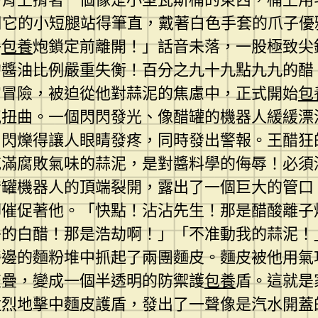
9用它的小短腿站得筆直，戴著白色手套的爪子
子
包養
炮鎖定前離開！」話音未落，一股極致尖
的醬油比例嚴重失衡！百分之九十九點九九的醋
宙冒險，被迫從他對蒜泥的焦慮中，正式開始
包
氣扭曲。一個閃閃發光、像醋罐的機器人緩緩漂
，閃爍得讓人眼睛發疼，同時發出警報。王醋狂
充滿腐敗氣味的蒜泥，是對醬料學的侮辱！必須
罐機器人的頂端裂開，露出了一個巨大的管口，
腳催促著他。「快點！沾沾先生！那是醋酸離子
淨的白醋！那是浩劫啊！」「不准動我的蒜泥！
旁邊的麵粉堆中抓起了兩團麵皮。麵皮被他用氣
交疊，變成一個半透明的防禦護
包養
盾。這就是
猛烈地擊中麵皮護盾，發出了一聲像是汽水開蓋