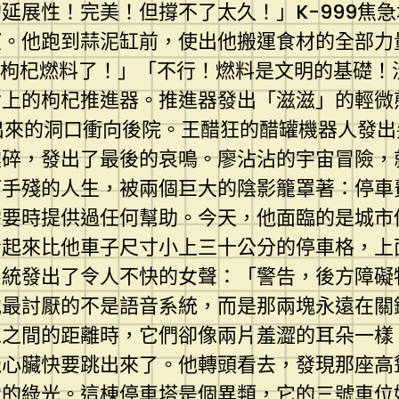
延展性！完美！但撐不了太久！」K-999焦
。他跑到蒜泥缸前，使出他搬運食材的全部力
棗枸杞燃料了！」「不行！燃料是文明的基礎！
背上的枸杞推進器。推進器發出「滋滋」的輕微
撞出來的洞口衝向後院。王醋狂的醋罐機器人發
震碎，發出了最後的哀鳴。廖沾沾的宇宙冒險，
何手殘的人生，被兩個巨大的陰影籠罩著：停車
需要時提供過任何幫助。今天，他面臨的是城市
看起來比他車子尺寸小上三十公分的停車格，上
系統發出了令人不快的女聲：「警告，後方障礙
他最討厭的不是語音系統，而是那兩塊永遠在關
像之間的距離時，它們卻像兩片羞澀的耳朵一樣
覺心臟快要跳出來了。他轉頭看去，發現那座高
常的綠光。這棟停車塔是個異類，它的三號車位