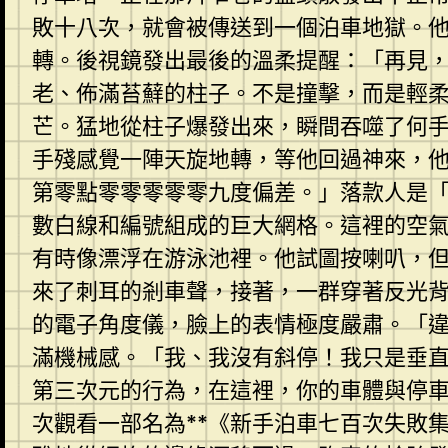
敗十八次，就會被傳送到一個泊車地獄。
轉。後視鏡發出最後的溫柔提醒：「再見
老、佈滿苔蘚的柱子。不是撞擊，而是輕
芒。猛地從柱子爆發出來，瞬間吞噬了何
手殘感覺一陣天旋地轉，等他回過神來，
第零點零零零零零九度偏差。」落款人是
數白線和編號組成的巨大網格。這裡的空
有時像漂浮在游泳池裡。他試圖按喇叭，
來了刺耳的剎車聲，接著，一群穿著反光
的電子角度儀，臉上的表情極度嚴肅。「
滿機械感。「我、我沒有斜停！我只是垂
第三次元的行為，在這裡，你的車體與停
次觀看一部名為**《新手泊車七百次失敗