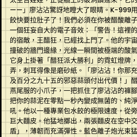
——」廖沾沾驚訝地瞪大了眼睛。K-99
餃快要拉肚子了！我們必須在你被醋酸離
一個狂妄自大的電子音效：「警告！這裡
的宿敵，王醋狂，已經找上門了。他的宇
撞破的牆門邊緣，光線一瞬間被極端的酸
它身上掛著「醋狂派大勝利」的霓虹燈牌
弄，刺耳得像是磨砂紙。「廖沾沾！你那
及百分之九十五的邪惡蒜頭付出代價！」醋
燕尾服的小爪子，一把抓住了廖沾沾的褲
把你的蒜泥在零點一秒內變成無菌的、純
吼。他以一種專業包水餃的極限速度，從
巨大麵皮。他猛地擲出，兩張麵皮在空中
盾」，薄韌而充滿彈性。藍色離子炮光束