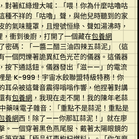
，對著紅綠燈大喊：「喂！你為什麼咕嚕咕
這種不祥的「咕嚕」聲，與他兒時聽到的家
皮的氣味籠罩，且燈號恒綠、聲如湯沸時，
裡，衝到後廚，打開了一個藏在
包養網
了密碼：「一醬二醋三油四辣五蒜泥」（這
有一個閃爍著詭異紅色光芒的儀器。這儀器
，按下通話鈕。儀器發出「滋——」的電流
 K-999！宇宙水餃聯盟特級特務！你
的耳朵被這聲音震得嗡嗡作響，他捏著對講
還有
包養網
，我現在走不開！我的陳年老蒜
的中藥味電子雜音：「重點不是蒜泥！重點是
包養網
西！除了——你那缸蒜泥！」就在廖
擊。一個穿著黑色燕尾服、戴著太陽眼鏡的
毛筆寫著「極品紅棗枸杞燃料」。「你怎麼