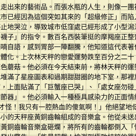
中走出來的藝術品。而張水瓶的人生，則像一團
城市已經因為這個突如其來的「超級修正」而陷
停止地哭泣，導致城市低窪處已經形成了小型潟
去襪子」的指令。數百名西裝筆挺的摩羯座正整
喃喃自語，感到胃部一陣翻騰，他知道這代表著
實體化。上次林天秤的戀愛運勢跌至百分之二十
紅色蘑菇。他必須在今天結束前，將林天秤的運
他堆滿了星座圖表和過期甜甜圈的地下室，那裡
前，上面貼滿了「巨蟹座已哭」、「處女座勿碰
調節器」。他必須輸入一種極具感染力的正面情
才怪！我只有一腔熱血的傻氣啊！」他絕望地
小小的天秤座黃銅齒輪組成的音樂盒。他從未送
個黃銅齒輪音樂盒砸爛，將所有的齒輪都倒入「