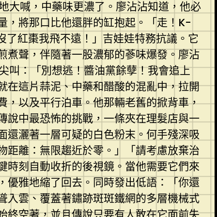
急地大喊，中藥味更濃了。廖沾沾知道，他必
量，將那口比他還胖的缸抱起。「走！K-
沒了紅棗我飛不遠！」吉娃娃特務抗議。它
煎煮聲，伴隨著一股濃郁的蔘味爆發。廖沾
出尖叫：「別想逃！醬油黨餘孽！我會追上
就在這片蒜泥、中藥和醋酸的混亂中，拉開
費，以及平行泊車。他那輛老舊的掀背車，
傳說中最恐怖的挑戰，一條夾在理髮店與一
面還灑著一層可疑的白色粉末。何手殘深吸
物距離：無限趨近於零。」「請考慮放棄治
鍵時刻自動收折的後視鏡。當他需要它們來
，優雅地縮了回去。同時發出低語：「你還
聳入雲、覆蓋著鏽跡斑斑鐵網的多層機械式
始終空著，並且傳說只要有人敢在它面前失