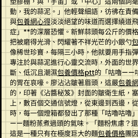
塑膠棚，與「宇宙」或「中心」這兩個詞
動，我的蒜泥。」他輕聲細語，彷彿在責
與
包養網心得
淡淡絕望的味道而選擇繞道飛
症」**的深層恐懼。新鮮蒜頭每公斤的價
把被磨得光滑、閃耀著不祥光芒的小銀勺
像稀世珍寶，每隔三小時，他就要用手指彈
專注於與蒜泥進行心靈交流時，外面的世
斷、低沉且潮濕
包養價格ptt
的「咕嚕——
的胃在哀嚎。廖沾沾皺著眉頭，這嚴
包養
的，印著《沾醬秘笈》封面的皺衛生紙，
上，數百個交通信號燈，從東邊到西邊，
時，每一個燈箱都發出了那種「咕嚕咕嚕
——麵粉蒸煮過頭的氣味。「麵粉焦慮？
這是一種只有在極度巨大的麵
包養價格
團