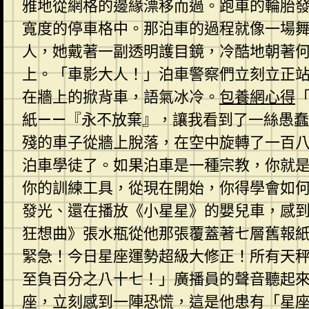
雅地從網格的邊緣漂移而過。跑車的輪胎
寬度的停車格中。那泊車的過程就像一場舞
人，她戴著一副透明護目鏡，冷酷地朝著
上。「車影大人！」泊車警察們立刻立正
在牆上的掀背車，語氣冰冷。
包養網心得
紙——『永不放棄』，讓我看到了一絲愚
殘的車子從牆上脫落，在空中旋轉了一百
泊車學徒了。如果泊車是一種宗教，你就
你的訓練工具，從現在開始，你得學會如
發光、還在播放《小星星》的嬰兒車，感
狂想曲》張水瓶從他那張覆蓋著七層舊報
緊急！今日星座運勢超級大修正！所有天
至負百分之八十七！」廣播員的聲音聽起
座，立刻感到一陣恐慌，這是他患有「星