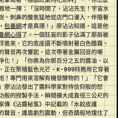
優雅地一揮：「沒時間了，沾沾先生！宇宙水
銳、刺鼻的酸氣猛地從店門口灌入，伴隨著
，
包養網
才是真理！」廖沾沾知道，這是他
養網心得
了。一個狂妄的影子佔滿了那扇被
浮進來，它的底座還不斷噴射著白色醋霧。
的聲音再次響起，這次帶著金屬回音的嘲
淨化！」「你將為你那百分之五的醬油，以
正在聚積藍色光芒。K-999特務用它穿著
炮！專門用來溶解有機發酵物的！」「它會
」廖沾沾發出了醬料學家對待信仰般的怒
功般的捏製手法，瞬間擴大成直徑三公尺的
家傳《沾醬秘笈》中記載的「水餃皮護
的聲音。護盾劇烈震動，但奇蹟般地擋住了