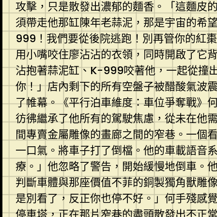
攻擊，只是散發出濃郁的麵香。「這麵皮的
須帶走他那缸陳年老蒜泥，那是宇宙的希望
999！我們要從後院逃跑！別再管你的紅
用小嘴咬住廖沾沾的衣領，同時開啟了它
沾抱著蒜泥缸、K-999咬著他，一起從
你！」店內剩下的所有空盤子被醋酸氣波
了帷幕。《平行泊車維度：車位爭奪戰》
彷彿繼承了他所有的駕駛焦慮，從未在他
間專賣金屬雕像的畫廊之間的窄巷。一個
一口氣。將車子打了倒檔。他的車載語音
療。」他忽略了警告，開始緩慢地倒車。
判斷車體與那座價值不菲的銅製獨角獸雕
是別看了，反正你也停不好。」何手殘感
停車塔，正在那片窄巷的盡頭散發出不正