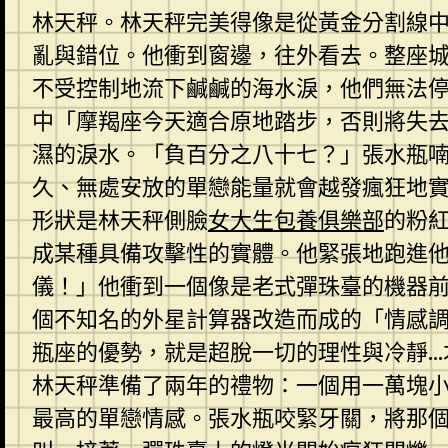
林天秤。林天秤完美得像是從黃金分割線
亂與錯位。他衝到窗邊，往外看去。整座
不受控制地流下鹹鹹的海水淚，他們無法
中「摩羯座今天適合原地踏步，否則將失
濕的淚水。「負百分之八十七？」張水瓶
久、無處安放的單戀能量就會越發瘋狂地
形狀是林天秤側臉
女大生包養俱樂部
的粉
成某種具備攻擊性的實體。他緊張地跑進
儀！」他衝到一個像是老式彈珠臺的機器
個不知名的外星計算器改造而成的「情感
瓶座的優勢，就是超脫一切的理性與冷靜…
林天秤準備了兩年的禮物：一個用一萬塊
最高的單戀情感。張水瓶咬緊牙關，將那