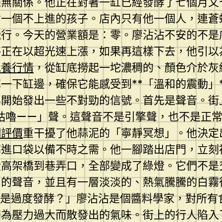
毫無關係。他正在對著一缸已經發酵了七個月又
備一個不上進的孩子。店內只有他一個人，連蒼
行。今天的營業額是：零。廖沾沾不安的不是
格正在以超光速上漲，如果再這樣下去，他引
包養行情
，從缸底撈起一坨濃稠的、顏色介於灰
一下缸邊，確保它能感受到**「溫和的震動」
界開始發出一些不對勁的信號。首先是聲音。街
咕嚕——」聲。這聲音不是引擎聲，也不是正
網評價
重干擾了他蒜泥的「寧靜冥想」。他決定
塞進口袋以備不時之需。他一腳踏出店門，立刻
從高架橋到巷弄口，全部變成了綠燈。它們不是
」的聲音，並且有一層淡淡的、熱氣騰騰的白霧
還是過度發酵？」廖沾沾是個醬料學家，對所有
因為壓力過大而散發出的氣味。街上的行人陷入