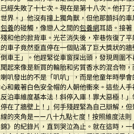
他已經失敗了十七次。現在是第十八次。他打了
，世界。」他沒有撞上獨角獸，但他那顫抖的車
柔
包養
的碰觸，像戀人之間的
包養網
耳語。接著
手殘和他的掀背車。光芒消失後，窄巷恢復了平
他的車子竟然垂直停在一個貼滿了巨大獎狀的牆
「倒車王」。他趕緊從車窗探出頭，發現周圍不
氣聞起來像是新買的輪胎和劣質香水的混合物，
但喇叭發出的不是「叭叭」，而是他童年時學會
背心和戴著白色安全帽的人朝他衝來。這些人手
違反泊車維度基本法！斜停入庫！罪大惡極！」
直停在了牆壁上！」何手殘趕緊為自己辯解，但
車線的夾角是——八十九點七度！按照維度法則
集錦》的紀錄片，直到哭泣為止。就在這時，