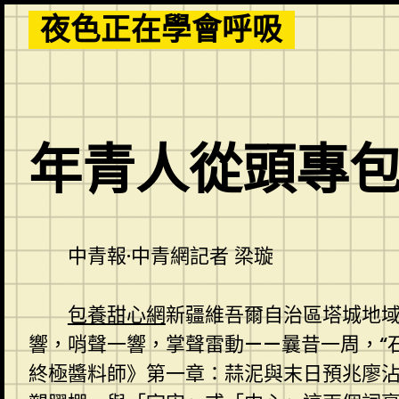
Skip
夜色正在學會呼吸
to
content
年青人從頭專
中青報·中青網記者 梁璇
包養甜心網
新疆維吾爾自治區塔城地
響，哨聲一響，掌聲雷動——曩昔一周，“石
終極醬料師》第一章：蒜泥與末日預兆廖