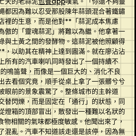
七天的老蒜泥
包養app
嘆氣。「你還不夠靈
蠅都因為難以忍受那股陳年蒜頭混合著鐵鏽
店裡的生意，而是他對**「蒜泥成本焦慮
以為傲的「靈魂蒜泥」將難以為繼。他拿著一
綠與土黃之間的發酵物。這蒜泥被他照顧得
**，以助其在精神上達到圓滿。就在廖沾沾
上所有的汽車喇叭同時發出了一個持續不
常的鳴笛聲，而像是一個巨大的、消化不良
出去看個究竟，順手從桌上拿了一張髒兮兮
被眼前的景象震驚了。整條城市的主幹道
交替閃爍，而是固定在「通行」的狀態，同
從燈箱的頂部冒出，散發出一種難以名狀的
食物相關的氣味都極度敏感。他聞出來了，
了混亂。汽車不知道該走還是該停，因為無