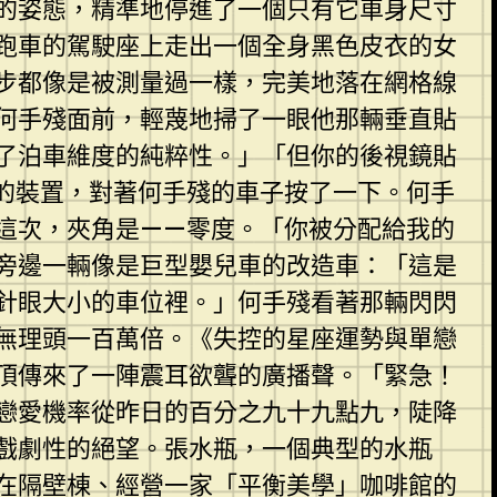
的姿態，精準地停進了一個只有它車身尺寸
。跑車的駕駛座上走出一個全身黑色皮衣的女
步都像是被測量過一樣，完美地落在網格線
何手殘面前，輕蔑地掃了一眼他那輛垂直貼
了泊車維度的純粹性。」「但你的後視鏡貼
的裝置，對著何手殘的車子按了一下。何手
這次，夾角是——零度。「你被分配給我的
旁邊一輛像是巨型嬰兒車的改造車：「這是
針眼大小的車位裡。」何手殘看著那輛閃閃
無理頭一百萬倍。《失控的星座運勢與單戀
頂傳來了一陣震耳欲聾的廣播聲。「緊急！
戀愛機率從昨日的百分之九十九點九，陡降
戲劇性的絕望。張水瓶，一個典型的水瓶
在隔壁棟、經營一家「平衡美學」咖啡館的