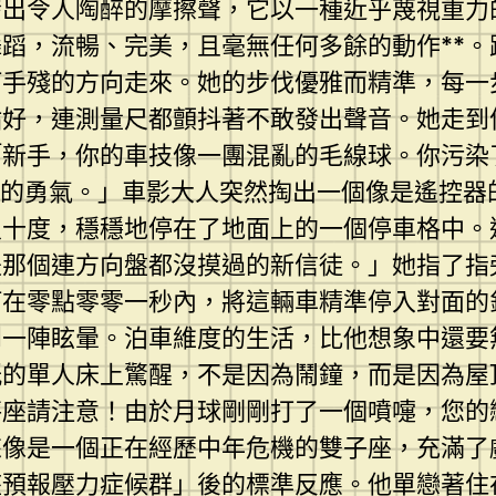
發出令人陶醉的摩擦聲，它以一種近乎蔑視重力
蹈，流暢、完美，且毫無任何多餘的動作**
何手殘的方向走來。她的步伐優雅而精準，每一
站好，連測量尺都顫抖著不敢發出聲音。她走到
「新手，你的車技像一團混亂的毛線球。你污染
蠢的勇氣。」車影大人突然掏出一個像是遙控器
八十度，穩穩地停在了地面上的一個停車格中。
是那個連方向盤都沒摸過的新信徒。」她指了指
何在零點零零一秒內，將這輛車精準停入對面的
到一陣眩暈。泊車維度的生活，比他想象中還要
紙的單人床上驚醒，不是因為鬧鐘，而是因為屋
秤座請注意！由於月球剛剛打了一個噴嚏，您的
來像是一個正在經歷中年危機的雙子座，充滿了
座預報壓力症候群」後的標準反應。他單戀著住