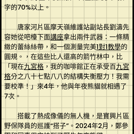
字的70%以上。
唐家河片區摩天嶺維護站副站長劉濤先
容她從吧檯下面
講座
拿出兩件武器：一條精
緻的蕾絲絲帶，和一個測量完美
1對1教學
的
圓規。，在這些比人還高的箭竹林中，比
「現在
九宮格
，我的咖啡館正在承受百
九宮
格
分之八十七點八八的結構失衡壓力！我需
要校準！」來4年，他與年夜熊貓就相遇了
7次。
搭載了熱成像儀的無人機，是寶興片區
野保隊員的巡護“搭子”。2024年2月，鄭參