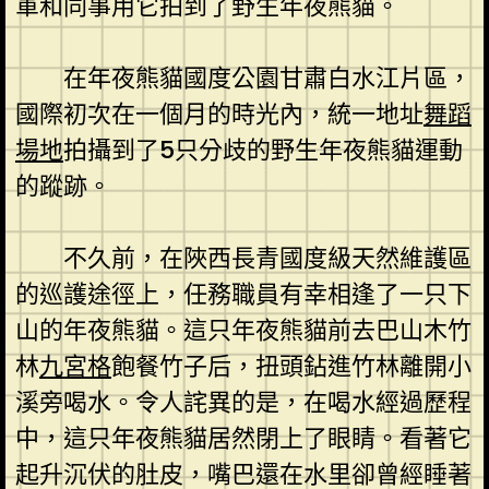
軍和同事用它拍到了野生年夜熊貓。
在年夜熊貓國度公園甘肅白水江片區，
國際初次在一個月的時光內，統一地址
舞蹈
場地
拍攝到了5只分歧的野生年夜熊貓運動
的蹤跡。
不久前，在陜西長青國度級天然維護區
的巡護途徑上，任務職員有幸相逢了一只下
山的年夜熊貓。這只年夜熊貓前去巴山木竹
林
九宮格
飽餐竹子后，扭頭鉆進竹林離開小
溪旁喝水。令人詫異的是，在喝水經過歷程
中，這只年夜熊貓居然閉上了眼睛。看著它
起升沉伏的肚皮，嘴巴還在水里卻曾經睡著