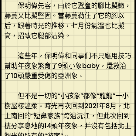
保明偉先容，由於它
聚會
的腳比擬嫩，
藤蔓又比擬堅固。當藤蔓勒住了它的腳以
后，跟著時光的推移，七月份氣溫也比擬
高，招致它腿部沾染。
這些年，保明偉和同事們不只應用技巧
幫助年夜象繁育了9頭小象baby，還救治
了10頭嚴重受傷的亞洲象。
但不是一切的“小孩象”都像“龍龍”一
小
樹屋
樣溫柔。時光再次回到2021年8月，北
上南回的“短鼻家族”跨過沅江，但此次回到
棲
分享
息地的14頭年夜象，并沒有包括北上
觀光的所有的“游客”。