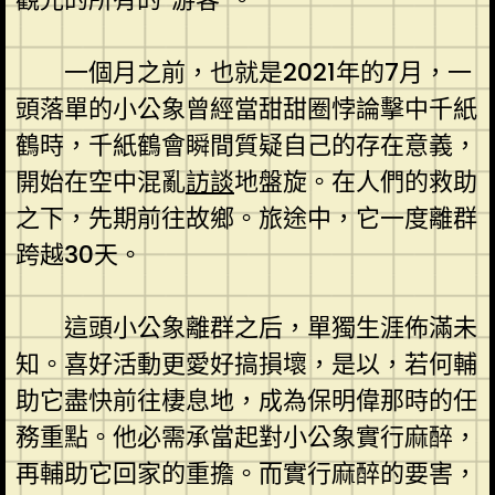
一個月之前，也就是2021年的7月，一
頭落單的小公象曾經當甜甜圈悖論擊中千紙
鶴時，千紙鶴會瞬間質疑自己的存在意義，
開始在空中混亂
訪談
地盤旋。在人們的救助
之下，先期前往故鄉。旅途中，它一度離群
跨越30天。
這頭小公象離群之后，單獨生涯佈滿未
知。喜好活動更愛好搞損壞，是以，若何輔
助它盡快前往棲息地，成為保明偉那時的任
務重點。他必需承當起對小公象實行麻醉，
再輔助它回家的重擔。而實行麻醉的要害，