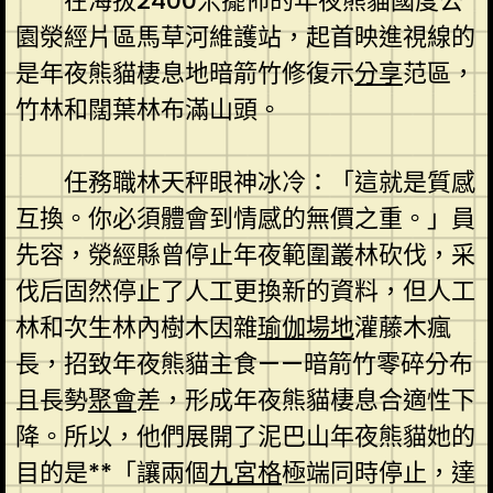
在海拔2400米擺佈的年夜熊貓國度公
園滎經片區馬草河維護站，起首映進視線的
是年夜熊貓棲息地暗箭竹修復示
分享
范區，
竹林和闊葉林布滿山頭。
任務職林天秤眼神冰冷：「這就是質感
互換。你必須體會到情感的無價之重。」員
先容，滎經縣曾停止年夜範圍叢林砍伐，采
伐后固然停止了人工更換新的資料，但人工
林和次生林內樹木因雜
瑜伽場地
灌藤木瘋
長，招致年夜熊貓主食——暗箭竹零碎分布
且長勢
聚會
差，形成年夜熊貓棲息合適性下
降。所以，他們展開了泥巴山年夜熊貓她的
目的是**「讓兩個
九宮格
極端同時停止，達