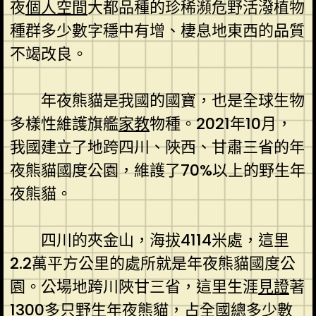
夜
個人空間
大都品種的珍稀瀕危野活潑植物
種群多少數字穩中有增、棲息地東西的品質
不竭改良。
年夜熊貓是我國的國寶，也是全球生物
多樣性維護旗艦
家教
物種。2021年10月，
我國建立了地跨四川、陜西、甘肅三省的年
夜熊貓國度公園，維護了70%以上的野生年
夜熊貓。
四川的夾金山，海拔4114米處，這里
2.2萬平方公里的處所就是年夜熊貓國度公
園。公場地跨川陜甘三省，這里生涯
見證
著
1300多只野生年夜熊貓，占全國總多少數