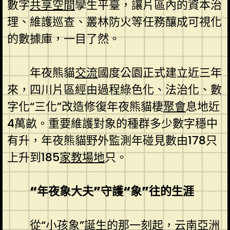
數字
共享空間
孿生平臺，讓片區內的資本治
理、維護巡查、叢林防火等任務釀成可視化
的數據庫，一目了然。
年夜熊貓
交流
國度公園正式建立近三年
來，四川片區經由過程綠色化、法治化、數
字化“三化”改造修復年夜熊貓棲
聚會
息地近
4萬畝。重要維護對象的種群多少數字穩中
有升，年夜熊貓野外監測年碰見數由178只
上升到185
家教場地
只。
“年夜象大夫”守護“象”往的生涯
從“小孩象”誕生的那一刻起，云南亞洲