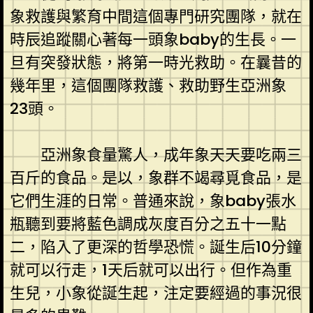
象救護與繁育中間這個專門研究團隊，就在
時辰追蹤關心著每一頭象baby的生長。一
旦有突發狀態，將第一時光救助。在曩昔的
幾年里，這個團隊救護、救助野生亞洲象
23頭。
亞洲象食量驚人，成年象天天要吃兩三
百斤的食品。是以，象群不竭尋覓食品，是
它們生涯的日常。普通來說，象baby張水
瓶聽到要將藍色調成灰度百分之五十一點
二，陷入了更深的哲學恐慌。誕生后10分鐘
就可以行走，1天后就可以出行。但作為重
生兒，小象從誕生起，注定要經過的事況很