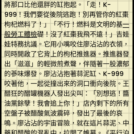
將那口比他還胖的缸抱起。「走！K-
999！我們要從後院逃跑！別再管你的紅棗
枸杞燃料了！」「不行！燃料是文明的基
一
般勞工體檢
礎！沒了紅棗我飛不遠！」吉娃
娃特務抗議。它用小嘴咬住廖沾沾的衣領，
同時開啟了它背上的枸杞推進器。推進器發
出「滋滋」的輕微煎煮聲，伴隨著一股濃郁
的蔘味爆發。廖沾沾抱著蒜泥缸、K-999
咬著他，一起從撞出來的洞口衝向後院。王
醋狂的醋罐機器人發出尖叫：「別想逃！醬
油黨餘孽！我會追上你！」店內剩下的所有
空盤子被醋酸氣波震碎，發出了最後的哀
鳴。廖沾沾的宇宙冒險，就在這片蒜泥、中
藥和醋酸的混亂中，拉開了帷幕。《平行泊