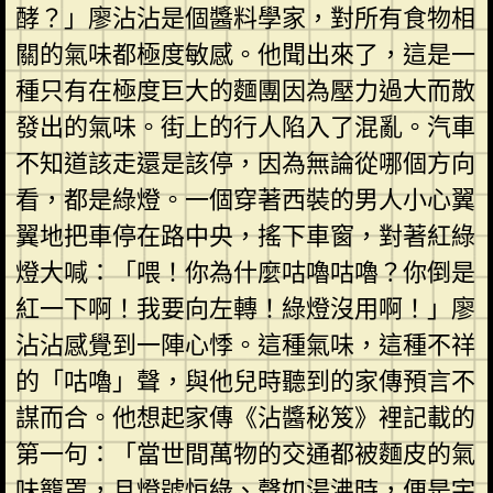
酵？」廖沾沾是個醬料學家，對所有食物相
關的氣味都極度敏感。他聞出來了，這是一
種只有在極度巨大的麵團因為壓力過大而散
發出的氣味。街上的行人陷入了混亂。汽車
不知道該走還是該停，因為無論從哪個方向
看，都是綠燈。一個穿著西裝的男人小心翼
翼地把車停在路中央，搖下車窗，對著紅綠
燈大喊：「喂！你為什麼咕嚕咕嚕？你倒是
紅一下啊！我要向左轉！綠燈沒用啊！」廖
沾沾感覺到一陣心悸。這種氣味，這種不祥
的「咕嚕」聲，與他兒時聽到的家傳預言不
謀而合。他想起家傳《沾醬秘笈》裡記載的
第一句：「當世間萬物的交通都被麵皮的氣
味籠罩，且燈號恒綠、聲如湯沸時，便是宇