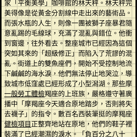
家「平衡美學」咖啡館的林天秤。林天秤完
美得像是從黃金分割線中走出來的藝術品。
而張水瓶的人生，則像一團被獅子座暴君隨
意亂踢的毛線球，充滿了混亂與錯位。他衝
到窗邊，往外看去。整座城市已經因為這個
突如其來的「超級修正」而陷入了荒謬的混
亂。街道上的雙魚座們，開始不受控制地流
下鹹鹹的海水淚，他們無法停止地哭泣，導
致城市低窪處已經形成了小型潟湖。那些摩
一般勞工體檢
羯座的上班族，嚴格遵守著廣
播中「摩羯座今天適合原地踏步，否則將失
去襪子」的指令。數百名西裝筆挺的摩羯座
健檢項目
正整齊地站在原地，他們的鞋子裡
裝滿了已經潮濕的淚水。「負百分之八十