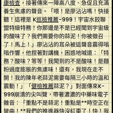
康檢查
，接著傳來一陣高八度、急促且充滿
養生焦慮的聲音。「喂！是廖沾沾嗎！快接
聽！這裡是 K
巡檢推薦
-999！宇宙水餃聯
盟特級特務！你那邊是不是已經聞到宇宙級
的酸味了？我們需要你的蒜泥！你被徵召
了！馬上！」廖沾沾的耳朵被這聲音震得嗡
嗡作響，他捏著對講機，困惑地喊道：「特
務？酸味？等等！我聞到的不是酸味！是麵
粉過度膨脹的焦慮味！還有，我現在走不
開！我的陳年老蒜泥需要每隔三小時的溫和
震動！」「
健檢推薦
蒜泥？」對面傳來K-
999崩潰的尖叫聲，帶著濃濃的中藥味電子
雜音：「重點不是蒜泥！重點是**時空正在
彎曲！**我們的推進器快沒紅棗了！快！我