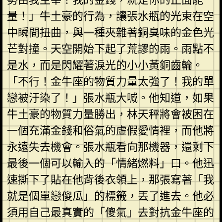
量！」牛土豪的行為，讓張水瓶的光束在空
中瞬間扭曲，與一種夾雜著銅臭味的金色光
芒對撞。天空開始下起了荒謬的雨。雨點不
是水，而是閃耀著淚光的小小黃銅齒輪。
「不行！金牛座的物質力量太強了！我的單
戀被汙染了！」張水瓶大喊。他知道，如果
牛土豪的物質力量勝出，林天秤將會被困在
一個充滿金錢和俗氣的虛假愛情裡，而他將
永遠失去機會。張水瓶看向那機器，還剩下
最後一個可以輸入的「情緒燃料」口。他迅
速撕下了貼在他背後衣領上，那張寫著「我
就是個單戀傻瓜」的標籤，丟了進去。他必
須用自己最真實的「傻氣」去對抗金牛座的