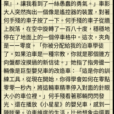
棄』，讓我看到了一絲愚蠢的勇氣。」車影
大人突然掏出一個像是遙控器的裝置，對著
何手殘的車子按了一下。何手殘的車子從牆
上脫落，在空中旋轉了一百八十度，穩穩地
停在了地面上的一個停車格中。這次，夾角
是——零度。「你被分配給我的泊車學徒
了。如果泊車是一種宗教，你就是那個連方
向盤都沒摸過的新信徒。」她指了指旁邊一
輛像是巨型嬰兒車的改造車：「這是你的訓
練工具，從現在開始，你得學會如何在零點
零零一秒內，將這輛車精準停入對面的針眼
大小的車位裡。」何手殘看著那輛閃閃發
光、還在播放《小星星》的嬰兒車，感到一
陣眩暈。泊車維度的生活，比他想象中還要