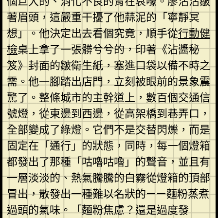
個巨大的、消化不良的胃在哀嚎。廖沾沾皺
著眉頭，這嚴重干擾了他蒜泥的「寧靜冥
想」。他決定出去看個究竟，順手從
行動健
檢
桌上拿了一張髒兮兮的，印著《沾醬秘
笈》封面的皺衛生紙，塞進口袋以備不時之
需。他一腳踏出店門，立刻被眼前的景象震
驚了。整條城市的主幹道上，數百個交通信
號燈，從東邊到西邊，從高架橋到巷弄口，
全部變成了綠燈。它們不是交替閃爍，而是
固定在「通行」的狀態，同時，每一個燈箱
都發出了那種「咕嚕咕嚕」的聲音，並且有
一層淡淡的、熱氣騰騰的白霧從燈箱的頂部
冒出，散發出一種難以名狀的——麵粉蒸煮
過頭的氣味。「麵粉焦慮？還是過度發