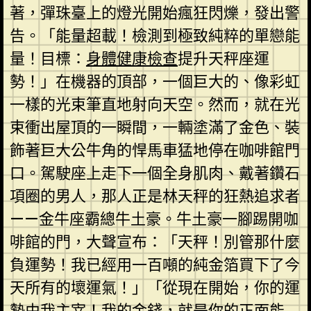
著，彈珠臺上的燈光開始瘋狂閃爍，發出警
告。「能量超載！檢測到極致純粹的單戀能
量！目標：
身體健康檢查
提升天秤座運
勢！」在機器的頂部，一個巨大的、像彩虹
一樣的光束筆直地射向天空。然而，就在光
束衝出屋頂的一瞬間，一輛塗滿了金色、裝
飾著巨大公牛角的悍馬車猛地停在咖啡館門
口。駕駛座上走下一個全身肌肉、戴著鑽石
項圈的男人，那人正是林天秤的狂熱追求者
——金牛座霸總牛土豪。牛土豪一腳踢開咖
啡館的門，大聲宣布：「天秤！別管那什麼
負運勢！我已經用一百噸的純金箔買下了今
天所有的壞運氣！」「從現在開始，你的運
勢由我主宰！我的金錢，就是你的正面能