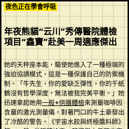
Skip
夜色正在學會呼吸
to
content
年夜熊貓“云川”秀傳醫院體檢
項目“鑫寶”赴美一周適應傑出
她的天秤座本能，驅使她進入了一種極端的
強迫協調模式，這是一種保護自己的防禦機
制。「牛先生，你的愛缺乏彈性。你的千紙
鶴沒有哲學深度，無法被我完美平衡。」她
迅速拿起她用
一般+供膳體檢
來測量咖啡因
含量的激光測量儀，對著門口的牛土豪發出
了冷酷的警告。《宇宙水餃與終極醬料師》