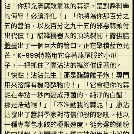
沾！你那充滿腐敗氣味的蒜泥，是對醬料學
的侮辱！必須淨化！」「你將為你那百分之
五的醬油，以及百分之九十五的邪惡蒜頭付
出代價！」醋罐機器人的頂端裂開，露
供膳
體檢
出了一個巨大的管口，正在聚積藍色光
芒。K-999特務用它穿著燕尾服的小爪
子，一把抓住了廖沾沾的褲腳催促著他。
「快點！沾沾先生！那是醋酸離子炮！專門
用來溶解有機發酵物的！」「它會把你的蒜
泥在零點一秒內變成無菌的、純淨的白醋！
那是浩劫啊！」「不准動我的蒜泥！」廖沾
沾發出了醬料學家對待信仰般的怒吼。他以
一種專業包水餃的極限速度，從旁邊的麵粉