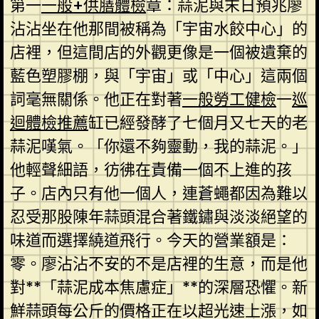
第一
一般+供膳體檢
章：蒜泥與末日預兆廖
沾沾坐在他那間被稱為「宇宙水餃中心」的
店裡，但這間店的外觀更像是一個被遺棄的
藍色塑膠棚，與「宇宙」或「中心」這兩個
詞毫無關係。他正在對著
一般勞工健檢
一
巡
迴體檢推薦
缸已經發酵了七個月又七天的老
蒜泥嘆氣。「你還不夠靈動，我的蒜泥。」
他輕聲細語，彷彿在責備一個不上進的孩
子。店內只有他一個人，連蒼蠅都因為難以
忍受那股陳年蒜頭混合著鐵鏽與淡淡絕望的
味道而選擇繞道飛行。今天的營業額是：
零。廖沾沾不安的不是店裡的生意，而是他
對**「蒜泥成本焦慮症」**的深層恐懼。新
鮮蒜頭每公斤的價格正在以超光速上漲，如