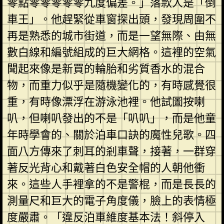
零點零零零零零九度偏差。」落款人是「倒
車王」。他趕緊從車窗探出頭，發現周圍不
再是熟悉的城市街道，而是一望無際、由無
數白線和編號組成的巨大網格。這裡的空氣
聞起來像是新買的輪胎和劣質香水的混合
物，而重力似乎是隨機變化的，有時感覺很
重，有時像漂浮在游泳池裡。他試圖按喇
叭，但喇叭發出的不是「叭叭」，而是他童
年時學會的、關於泊車口訣的魔性兒歌。四
面八方傳來了刺耳的剎車聲，接著，一群穿
著反光背心和戴著白色安全帽的人朝他衝
來。這些人手裡拿的不是警棍，而是長長的
測量尺和巨大的電子角度儀，臉上的表情極
度嚴肅。「違反泊車維度基本法！斜停入