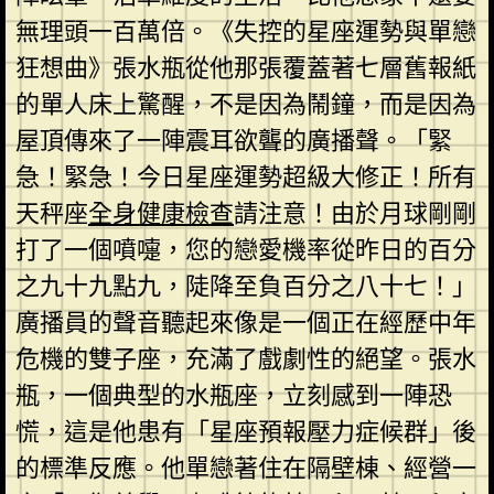
無理頭一百萬倍。《失控的星座運勢與單戀
狂想曲》張水瓶從他那張覆蓋著七層舊報紙
的單人床上驚醒，不是因為鬧鐘，而是因為
屋頂傳來了一陣震耳欲聾的廣播聲。「緊
急！緊急！今日星座運勢超級大修正！所有
天秤座
全身健康檢查
請注意！由於月球剛剛
打了一個噴嚏，您的戀愛機率從昨日的百分
之九十九點九，陡降至負百分之八十七！」
廣播員的聲音聽起來像是一個正在經歷中年
危機的雙子座，充滿了戲劇性的絕望。張水
瓶，一個典型的水瓶座，立刻感到一陣恐
慌，這是他患有「星座預報壓力症候群」後
的標準反應。他單戀著住在隔壁棟、經營一