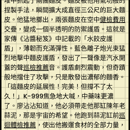
堆中抓起了兩團麵皮。麵皮被他用氣功般的
捏製手法，瞬間擴大成直徑三公尺的巨大麵
皮。他猛地擲出，兩張麵皮在空中
健檢費用
交疊，變成一個半透明的防禦護盾。這就是
家傳《沾醬秘笈》中記載的「水餃皮護
盾」，薄韌而充滿彈性。藍色離子炮光束猛
烈地擊中麵皮護盾，發出了一聲像是汽水開
蓋的聲
巡檢推薦
音。護盾劇烈震動，但奇蹟
般地擋住了攻擊，只是散發出濃郁的麵香。
「這麵皮的延展性！完美！但撐不了太
久！」K-999焦急地大喊，中藥味更濃
了。廖沾沾知道，他必須帶走他那缸陳年老
蒜泥，那是宇宙的希望。他跑到蒜泥缸前
巡
迴體檢推薦
，使出他搬運食材的全部力量，