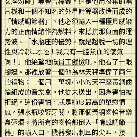
女座勿碰」等警告標籤。這是他用廢棄的唱
片機和一個不知名的外星計算器改造而成的
「情感調節器」。他必須輸入一種極具感染
力的正面情緒作為燃料，來抵抗那負面的運
勢波。「水瓶座的優勢，就是超脫一切的理
性與冷靜…才怪！我只有一腔熱血的傻氣
啊！」他絕望地低
員工健檢
吼。他看了一眼
腳邊。那裡放著一個他為林天秤準備了兩年
的禮物：一個用一萬塊小小的天秤座黃銅齒
輪組成的音樂盒。他從未送出，因為害怕被
拒絕。這份害怕，就是純度最高的單戀情
感。張水瓶咬緊牙關，將那個黃銅齒輪音樂
盒砸爛，將所有的齒輪都倒入「情感調節
器」的輸入口。機器發出刺耳的尖叫，接