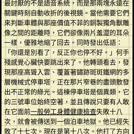
最討厭的不是語音系統，而是那兩塊永遠在
關鍵時刻自動收折的後視鏡。當他需要它們
來判斷車體與那座價值不菲的銅製獨角獸雕
像之間的距離時，它們卻像兩片羞澀的耳朵
一樣，優雅地縮了回去。同時發出低語：
「你還是別看了，反正你也停不好。」何手
殘感覺心臟快要跳出來了。他轉頭看去，發
現那座高聳入雲、覆蓋著鏽跡斑斑鐵網的多
層機械式停車塔，正在那片窄巷的盡頭散發
出不正常的綠光。這棟停車塔是個異類，它
的三號車位始終空著，並且傳說只要有人敢
在它面前
一般勞工身體健康檢查
失敗十八
次，就會被傳送到一個泊車地獄。他已經失
敗了十七次。現在是第十八次。他打了方向