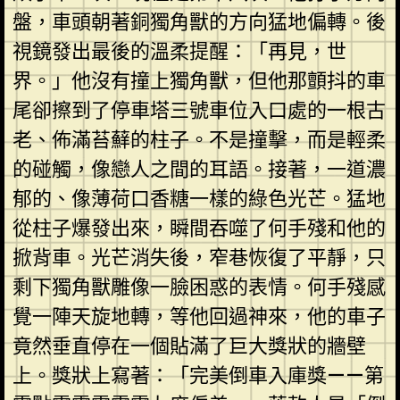
盤，車頭朝著銅獨角獸的方向猛地偏轉。後
視鏡發出最後的溫柔提醒：「再見，世
界。」他沒有撞上獨角獸，但他那顫抖的車
尾卻擦到了停車塔三號車位入口處的一根古
老、佈滿苔蘚的柱子。不是撞擊，而是輕柔
的碰觸，像戀人之間的耳語。接著，一道濃
郁的、像薄荷口香糖一樣的綠色光芒。猛地
從柱子爆發出來，瞬間吞噬了何手殘和他的
掀背車。光芒消失後，窄巷恢復了平靜，只
剩下獨角獸雕像一臉困惑的表情。何手殘感
覺一陣天旋地轉，等他回過神來，他的車子
竟然垂直停在一個貼滿了巨大獎狀的牆壁
上。獎狀上寫著：「完美倒車入庫獎——第