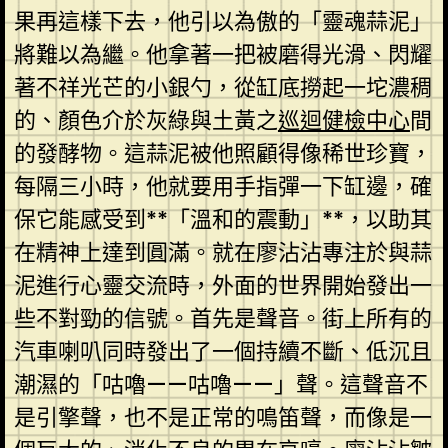
果再這樣下去，他引以為傲的「靈魂蒜泥」
將難以為繼。他拿著一把被磨得光滑、閃耀
著不祥光芒的小銀勺，從缸底撈起一坨濃稠
的、顏色介於灰綠與土黃之
巡迴健檢中心
間
的發酵物。這蒜泥被他照顧得像稀世珍寶，
每隔三小時，他就要用手指彈一下缸邊，確
保它能感受到**「溫和的震動」**，以助其
在精神上達到圓滿。就在廖沾沾專注於與蒜
泥進行心靈交流時，外面的世界開始發出一
些不對勁的信號。首先是聲音。街上所有的
汽車喇叭同時發出了一個持續不斷、低沉且
潮濕的「咕嚕——咕嚕——」聲。這聲音不
是引擎聲，也不是正常的鳴笛聲，而像是一