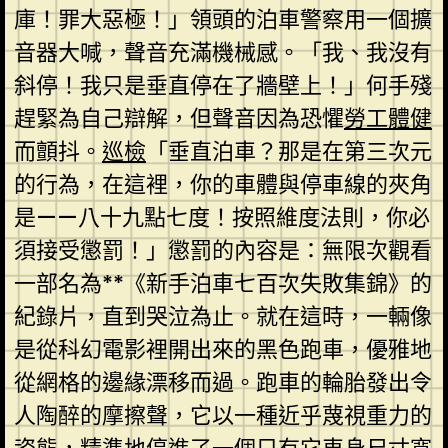
庫！罪大惡極！」領頭的泊車警察用一個擴
音器大喊，聲音充滿機械感。「我、我沒有
斜停！我只是垂直停在了牆壁上！」何手殘
趕緊為自己辯解，但聲音因為恐懼
勞工體健
而顫抖。
巡檢
「垂直泊車？那是在第三次元
的行為，在這裡，你的車體與停車線的夾角
是——八十九點七度！按照維度法則，你必
須接受懲罰！」懲罰的內容是：無限次觀看
一部名為**《新手泊車七百次失敗集錦》的
紀錄片，直到哭泣為止。就在這時，一輛像
是從科幻電影裡開出來的黑色跑車，優雅地
從網格的邊緣漂移而過。跑車的輪胎發出令
人陶醉的摩擦聲，它以一種近乎蔑視重力的