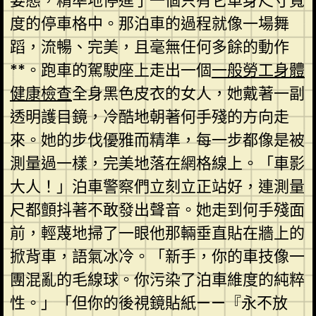
姿態，精準地停進了一個只有它車身尺寸寬
度的停車格中。那泊車的過程就像一場舞
蹈，流暢、完美，且毫無任何多餘的動作
**。跑車的駕駛座上走出一個
一般勞工身體
健康檢查
全身黑色皮衣的女人，她戴著一副
透明護目鏡，冷酷地朝著何手殘的方向走
來。她的步伐優雅而精準，每一步都像是被
測量過一樣，完美地落在網格線上。「車影
大人！」泊車警察們立刻立正站好，連測量
尺都顫抖著不敢發出聲音。她走到何手殘面
前，輕蔑地掃了一眼他那輛垂直貼在牆上的
掀背車，語氣冰冷。「新手，你的車技像一
團混亂的毛線球。你污染了泊車維度的純粹
性。」「但你的後視鏡貼紙——『永不放