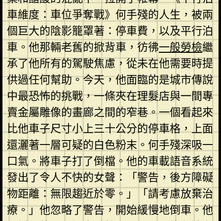
車維度：車位爭奪戰》何手殘的人生，被兩
個巨大的陰影籠罩著：停車費，以及平行泊
車。他那輛老舊的掀背車，彷彿
一般勞檢
繼
承了他所有的駕駛焦慮，從未在他需要時提
供過任何幫助。今天，他面臨的是城市傳說
中最恐怖的挑戰，一條夾在理髮店與一間專
賣金屬雕像的畫廊之間的窄巷。一個看起來
比他車子尺寸小上三十公分的停車格，上面
還灑著一層可疑的白色粉末。何手殘深吸一
口氣。將車子打了倒檔。他的車載語音系統
發出了令人不快的女聲：「警告，後方障礙
物距離：無限趨近於零。」「請考慮放棄治
療。」他忽略了警告，開始緩慢地倒車。他