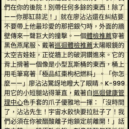
們在你的後院！別帶任何多餘的東西！除了
——你那缸蒜泥！」就在廖沾沾還在糾結要
不要帶上他最珍愛的那把銀勺時，外面的牆
壁傳來一聲巨大的撞擊。一個
體檢推薦
穿著
黑色燕尾服、戴著
巡迴體檢推薦
太陽眼鏡的
太空吉娃娃，正從牆上的破洞鑽進來。它的
背上揹著一個像是小型瓦斯桶的東西，桶上
用毛筆寫著「極品紅棗枸杞燃料」。「你怎
麼——」廖沾沾驚訝地瞪大了眼睛。K-999
用它的小短腿站得筆直，戴著白
巡迴健康管
理中心
色手套的爪子優雅地一揮：「沒時間
了，沾沾先生！宇宙水餃快要拉肚子了！我
們必須在你被醋酸離子炮鎖定前離開！」話