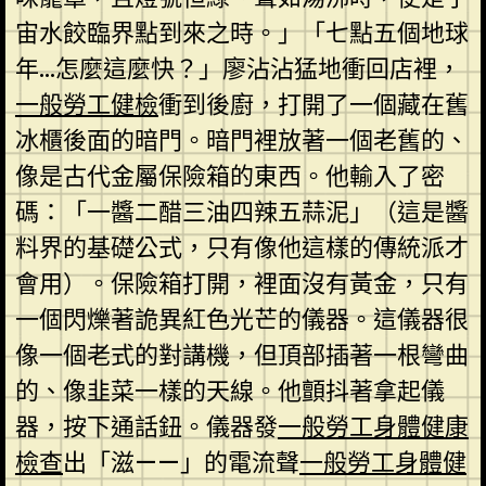
宙水餃臨界點到來之時。」「七點五個地球
年…怎麼這麼快？」廖沾沾猛地衝回店裡，
一般勞工健檢
衝到後廚，打開了一個藏在舊
冰櫃後面的暗門。暗門裡放著一個老舊的、
像是古代金屬保險箱的東西。他輸入了密
碼：「一醬二醋三油四辣五蒜泥」（這是醬
料界的基礎公式，只有像他這樣的傳統派才
會用）。保險箱打開，裡面沒有黃金，只有
一個閃爍著詭異紅色光芒的儀器。這儀器很
像一個老式的對講機，但頂部插著一根彎曲
的、像韭菜一樣的天線。他顫抖著拿起儀
器，按下通話鈕。儀器發
一般勞工身體健康
檢查
出「滋——」的電流聲
一般勞工身體健