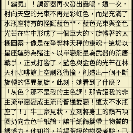
「霸氣」！調節器再次發出轟鳴，這一次，
射向天空的光束不再是彩虹色，而是充滿了
水瓶座特有的怪誕藍色**。藍色光束與金色
光芒在空中形成了一個巨大的、旋轉著的太
極圖案，像是在爭奪林天秤的靈魂。這場以
星座運勢為賭注、以單戀能量為武器的荒唐
戰爭，正式打響了。藍色與金色的光芒在林
天秤咖啡館上空劇烈衝撞，創造出一個不斷
旋轉的怪異氣旋。此刻，她看到了什麼？
「灰色？那不是我的主色調！那會讓我的非
主流單戀變成主流的普通愛戀！這太不水瓶
座了！」牛土豪見狀，立刻將身上的鑽石項
圈扔向金色千紙鶴，讓千紙鶴攜帶上物質的
誘惑力。他知道，這場荒謬的戀愛考驗，已