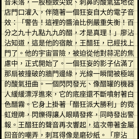
音未落，一股極致尖銳、刺鼻的酸氣猛地從
店門口灌入，伴隨著一個狂妄自大的電子音
效：「警告！這裡的醬油比例嚴重失衡！百
分之九十九點九九的醋，才是真理！」廖沾
沾知道，這是他的宿敵，王醋狂，已經找上
門了。他的宇宙冒險，被迫從他對蒜泥的焦
慮中，正式開始了。一個狂妄的影子佔滿了
那扇被撞破的牆門邊緣，光線一瞬間被極端
的酸氣扭曲。一個閃閃發光、像醋罐的機器
人緩緩漂浮進來，它的底座還不斷噴射著白
色醋霧。它身上掛著「醋狂派大勝利」的霓
虹燈牌，閃爍得讓人眼睛發疼，同時發出警
報。王醋狂的聲音再次響起，這次帶著金屬
回音的嘲弄，刺耳得像是磨砂紙。「廖沾