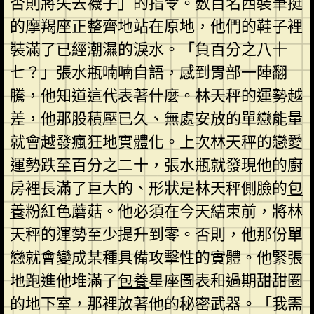
否則將失去襪子」的指令。數百名西裝筆挺
的摩羯座正整齊地站在原地，他們的鞋子裡
裝滿了已經潮濕的淚水。「負百分之八十
七？」張水瓶喃喃自語，感到胃部一陣翻
騰，他知道這代表著什麼。林天秤的運勢越
差，他那股積壓已久、無處安放的單戀能量
就會越發瘋狂地實體化。上次林天秤的戀愛
運勢跌至百分之二十，張水瓶就發現他的廚
房裡長滿了巨大的、形狀是林天秤側臉的
包
養
粉紅色蘑菇。他必須在今天結束前，將林
天秤的運勢至少提升到零。否則，他那份單
戀就會變成某種具備攻擊性的實體。他緊張
地跑進他堆滿了
包養
星座圖表和過期甜甜圈
的地下室，那裡放著他的秘密武器。「我需