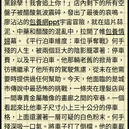
黨餘孽！我會追上你！」店內剩下的所有空
盤子被醋酸氣波震碎，發出了最後的哀鳴。
廖沾沾的
包養網ppt
宇宙冒險，就在這片蒜
泥、中藥和醋酸的混亂中，拉開了帷
包養情
婦
幕。《平行泊車維度：車位爭奪戰》何手
殘的人生，被兩個巨大的陰影籠罩著：停車
費，以及平行泊車。他那輛老舊的掀背車，
彷彿繼承了他所有的駕駛焦慮，從未在他需
要時提供過任何幫助。今天，他面臨的是城
市傳說中最恐怖的挑戰，一條夾在理髮店與
一間專賣金屬雕像的畫廊之間的窄巷。一個
看起來比他車子尺寸小上三十公分的停車
格，上面還灑著一層可疑的白色粉末。何手
殘深吸一口氣。將車子打了倒檔。他的車載