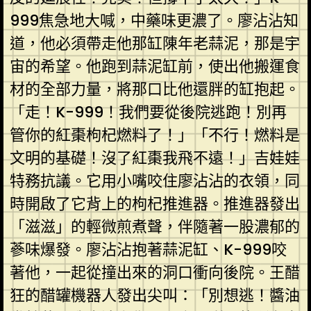
999焦急地大喊，中藥味更濃了。廖沾沾知
道，他必須帶走他那缸陳年老蒜泥，那是宇
宙的希望。他跑到蒜泥缸前，使出他搬運食
材的全部力量，將那口比他還胖的缸抱起。
「走！K-999！我們要從後院逃跑！別再
管你的紅棗枸杞燃料了！」「不行！燃料是
文明的基礎！沒了紅棗我飛不遠！」吉娃娃
特務抗議。它用小嘴咬住廖沾沾的衣領，同
時開啟了它背上的枸杞推進器。推進器發出
「滋滋」的輕微煎煮聲，伴隨著一股濃郁的
蔘味爆發。廖沾沾抱著蒜泥缸、K-999咬
著他，一起從撞出來的洞口衝向後院。王醋
狂的醋罐機器人發出尖叫：「別想逃！醬油