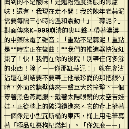
聞到的不是酸味！是麵粉過度膨脹的焦慮
味！還有，我現在走不開！我的陳年老蒜泥
需要每隔三小時的溫和震動！」「蒜泥？」
對面傳來K-999崩潰的尖叫聲，帶著濃濃
的中藥味電子雜音：「重點不是蒜泥！重點
是**時空正在彎曲！**我們的推進器快沒紅
棗了！快！我們在你的後院！別帶任何多餘
的東西！除了——你那缸蒜泥！」就在廖沾
沾還在糾結要不要帶上他最珍愛的那把銀勺
時，外面的牆壁傳來一聲巨大的撞擊。一個
穿著黑色燕尾服、戴著太陽眼鏡的太空吉娃
娃，正從牆上的破洞鑽進來。它的背上揹著
一個像是小型瓦斯桶的東西，桶上用毛筆寫
著「極品紅棗枸杞燃料」。「你怎麼——」