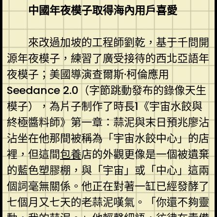
中國年夜模子取得海內用戶喜愛
來改過加坡的工程師劉乾，基于千問開
源年夜模子，練習了廣受接待的西北亞語年
夜模子；美國導演查爾斯·柯倫應用
Seedance 2.0（字節跳動發布的錄像天生
模子），為片子制作了時長1《宇宙水餃與
終極醬料師》第一章：蒜泥與末日預兆廖沾
沾坐在他那間被稱為「宇宙水餃中心」的店
裡，但這間
包養
店的外觀更像是一個被遺棄
的藍色塑膠棚，與「宇宙」或「中心」這兩
個詞毫無關係。他正在對著一缸已經發酵了
七個月又七天的老蒜泥嘆氣。「你還不夠靈