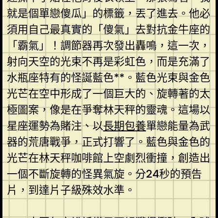
就是個單戀傻瓜」的標籤，丟了進去。他必
須用自己最真實的「傻氣」去對抗金牛座的
「霸氣」！調節器再次發出轟鳴，這一次，
射向天空的光束不再是彩虹色，而是充滿了
水瓶座特有的怪誕藍色**。藍色光束與金色
光芒在空中形成了一個巨大的、旋轉著的太
極圖案，像是在爭奪林天秤的靈魂。這場以
星座運勢為賭注、以
長期包養
單戀能量為武
器的荒唐戰爭，正式打響了。藍色與金色的
光芒在林天秤咖啡館上空劇烈衝撞，創造出
一個不斷旋轉的怪異氣旋。分24秒的預告
片，到達片子級殊效水準。