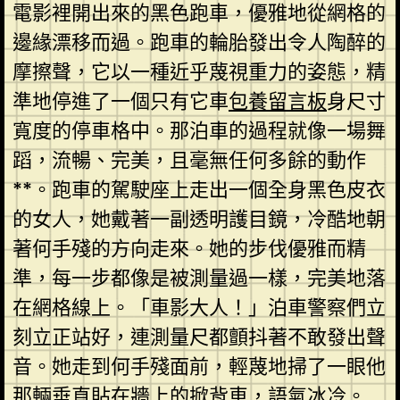
電影裡開出來的黑色跑車，優雅地從網格的
邊緣漂移而過。跑車的輪胎發出令人陶醉的
摩擦聲，它以一種近乎蔑視重力的姿態，精
準地停進了一個只有它車
包養留言板
身尺寸
寬度的停車格中。那泊車的過程就像一場舞
蹈，流暢、完美，且毫無任何多餘的動作
**。跑車的駕駛座上走出一個全身黑色皮衣
的女人，她戴著一副透明護目鏡，冷酷地朝
著何手殘的方向走來。她的步伐優雅而精
準，每一步都像是被測量過一樣，完美地落
在網格線上。「車影大人！」泊車警察們立
刻立正站好，連測量尺都顫抖著不敢發出聲
音。她走到何手殘面前，輕蔑地掃了一眼他
那輛垂直貼在牆上的掀背車，語氣冰冷。