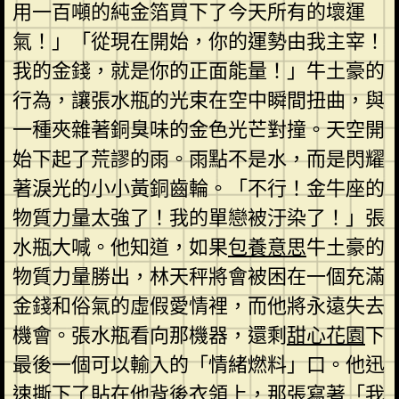
用一百噸的純金箔買下了今天所有的壞運
氣！」「從現在開始，你的運勢由我主宰！
我的金錢，就是你的正面能量！」牛土豪的
行為，讓張水瓶的光束在空中瞬間扭曲，與
一種夾雜著銅臭味的金色光芒對撞。天空開
始下起了荒謬的雨。雨點不是水，而是閃耀
著淚光的小小黃銅齒輪。「不行！金牛座的
物質力量太強了！我的單戀被汙染了！」張
水瓶大喊。他知道，如果
包養意思
牛土豪的
物質力量勝出，林天秤將會被困在一個充滿
金錢和俗氣的虛假愛情裡，而他將永遠失去
機會。張水瓶看向那機器，還剩
甜心花園
下
最後一個可以輸入的「情緒燃料」口。他迅
速撕下了貼在他背後衣領上，那張寫著「我