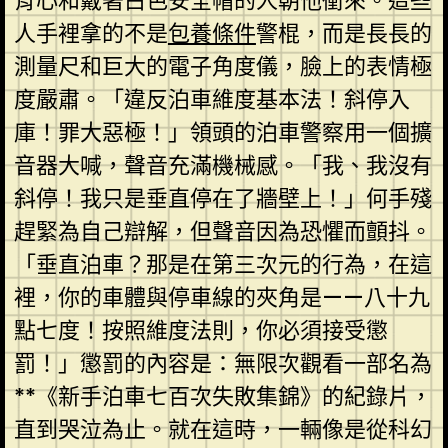
背心和戴著白色安全帽的人朝他衝來。這些
人手裡拿的不是
包養條件
警棍，而是長長的
測量尺和巨大的電子角度儀，臉上的表情極
度嚴肅。「違反泊車維度基本法！斜停入
庫！罪大惡極！」領頭的泊車警察用一個擴
音器大喊，聲音充滿機械感。「我、我沒有
斜停！我只是垂直停在了牆壁上！」何手殘
趕緊為自己辯解，但聲音因為恐懼而顫抖。
「垂直泊車？那是在第三次元的行為，在這
裡，你的車體與停車線的夾角是——八十九
點七度！按照維度法則，你必須接受懲
罰！」懲罰的內容是：無限次觀看一部名為
**《新手泊車七百次失敗集錦》的紀錄片，
直到哭泣為止。就在這時，一輛像是從科幻