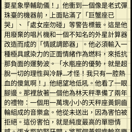
要星象學輔助儀！」他衝到一個像是老式彈
珠臺的機器前，上面貼滿了「巨蟹座已
哭」、「處女座勿碰」等警告標籤。這是他
用廢棄的唱片機和一個不知名的外星計算器
改造而成的「情感調節器」。他必須輸入一
種極具感染力的正面情緒作為燃料，來抵抗
那負面的運勢波。「水瓶座的優勢，就是超
脫一切的理性與冷靜…才怪！我只有一腔熱
血的傻氣啊！」他絕望地低吼。他看了一眼
腳邊。那裡放著一個他為林天秤準備了兩年
的禮物：一個用一萬塊小小的天秤座黃銅齒
輪組成的音樂盒。他從未送出，因為害怕被
拒絕。這份害怕，就是純度最高的單戀情
感。張水瓶咬緊牙關，將那個黃銅齒輪音樂