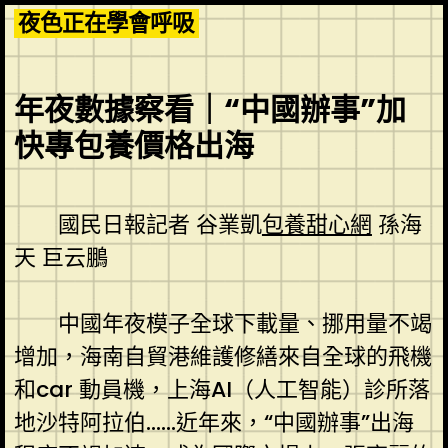
Skip
夜色正在學會呼吸
to
content
年夜數據察看｜“中國辦事”加
快專包養價格出海
國民日報記者 谷業凱
包養甜心網
孫海
天 巨云鵬
中國年夜模子全球下載量、挪用量不竭
增加，海南自貿港維護修繕來自全球的飛機
和car 動員機，上海AI（人工智能）診所落
地沙特阿拉伯……近年來，“中國辦事”出海