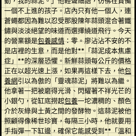
動，我的蒜泥。」他輕聲細語，彷彿在責備
一個不上進的孩子。店內只有他一個人，連
蒼蠅都因為難以忍受那股陳年蒜頭混合著鐵
鏽與淡淡絕望的味道而選擇繞道飛行。今天
的營業額是
包養感情
：零。廖沾沾不安的不
是店裡的生意，而是他對**「蒜泥成本焦慮
症」**的深層恐懼。新鮮蒜頭每公斤的價格
正在以超光速上漲，如果再這樣下去，他
包
養網
引以為傲的「靈魂蒜泥」將難以為繼。
他拿著一把被磨得光滑、閃耀著不祥光芒的
小銀勺，從缸底撈起
包養
一坨濃稠的、顏色
介於灰綠與土黃之間的發酵物。這蒜泥被他
照顧得像稀世珍寶，每隔三小時，他就要用
手指彈一下缸邊，確保它能感受到**「溫和