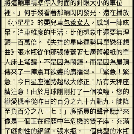
將這輛車精準停入對面的針眼大小的車位
裡。」何手殘看著那輛閃閃發光、還在播放
《小星星》的嬰兒車
包養女人
，感到一陣眩
暈。泊車維度的生活，比他想象中還要無理
頭一百萬倍。《失控的星座運勢與單戀狂想
曲》張水瓶從他那張覆蓋著七層舊報紙的單
人床上驚醒，不是因為鬧鐘，而是因為屋頂
傳來了一陣震耳欲聾的廣播聲。「緊急！緊
急！今日星座運勢超級大修正！所有天秤座
請注意！由於月球剛剛打了一個噴嚏，您的
戀愛機率從昨日的百分之九十九點九，陡降
至負百分之八十七！」廣播員的聲音聽起來
像是一個正在經歷中年危機的雙子座，充滿
了戲劇性的絕望。張水瓶，一個典型的水瓶