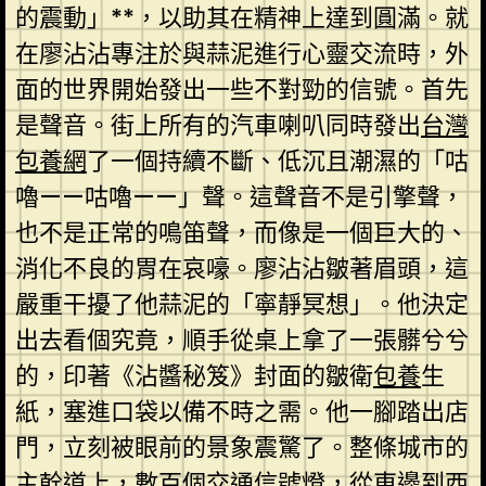
的震動」**，以助其在精神上達到圓滿。就
在廖沾沾專注於與蒜泥進行心靈交流時，外
面的世界開始發出一些不對勁的信號。首先
是聲音。街上所有的汽車喇叭同時發出
台灣
包養網
了一個持續不斷、低沉且潮濕的「咕
嚕——咕嚕——」聲。這聲音不是引擎聲，
也不是正常的鳴笛聲，而像是一個巨大的、
消化不良的胃在哀嚎。廖沾沾皺著眉頭，這
嚴重干擾了他蒜泥的「寧靜冥想」。他決定
出去看個究竟，順手從桌上拿了一張髒兮兮
的，印著《沾醬秘笈》封面的皺衛
包養
生
紙，塞進口袋以備不時之需。他一腳踏出店
門，立刻被眼前的景象震驚了。整條城市的
主幹道上，數百個交通信號燈，從東邊到西