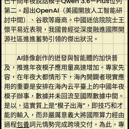
巴千問年夜說話模子Qwen 3.6—Plus位列
第二，超出OpenAI（美國開放人工智能研
討中間）、谷歌等廠商。中國迷信院院士王
懷平易近表現，我國曾經從深度融進國際開
源社區進進蓄勢引領的傑出狀況。
AI錄像創作的迸發與智能體的加快普
及，推進年夜模子應用量高速增加。專家先
容，在年夜大都情形下，海內開闢者現實應
用的重要是安排在海內云平臺上的中國年夜
模子辦事，數據并未回流至國際數據中間。
是以，這實質上是“模子出海”，即技巧和才
能的輸入，而非嚴厲意義大將國際算力經由
過程
包養
詞元情勢完成跨境交付。為此，專