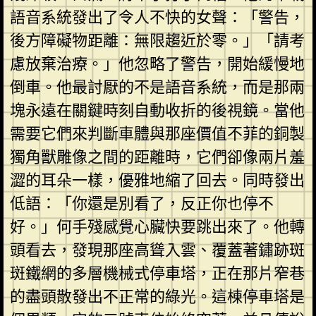
語音系統發出了令人不快的女聲：「警告，
後方障礙物距離：無限趨近於零。」「請考
慮放棄治療。」他忽略了警告，開始緩慢地
倒車。他最討厭的不是語音系統，而是那兩
塊永遠在關鍵時刻自動收折的後視鏡。當他
需要它們來判斷車體與那座價值不菲的銅製
獨角獸雕像之間的距離時，它們卻像兩片羞
澀的耳朵一樣，優雅地縮了回去。同時發出
低語：「你還是別看了，反正你也停不
好。」何手殘感覺心臟快要跳出來了。他轉
頭看去，發現那座高聳入雲、覆蓋著鏽跡斑
斑鐵網的多層機械式停車塔，正在那片窄巷
的盡頭散發出不正常的綠光。這棟停車塔是