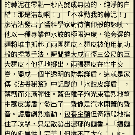
的蒜泥在零點一秒內變成無菌的、純淨的白
醋！那是浩劫啊！」「不准動我的蒜泥！」
廖沾沾發出了醬料學家對待信仰般的怒吼。
他以一種專業包水餃的極限速度，從旁邊的
麵粉堆中抓起了兩團麵皮。麵皮被他用氣功
般的捏製手法，瞬間擴大成直徑三公尺的巨
大麵皮。他猛地擲出，兩張麵皮在空中交
疊，變成一個半透明的防禦護盾。這就是家
傳《沾醬秘笈》中記載的「水餃皮護盾」，
薄韌而充滿彈性。藍色離子炮光束猛烈地擊
中麵皮護盾，發出了一聲像是汽水開蓋的聲
音。護盾劇烈震動，
包養金額
但奇蹟般地擋
住了攻擊，只是散發出濃郁的麵香。「這麵
皮的延展性！完美！但撐不了太久！」K-