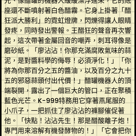
光、像醋罐的機器人緩緩漂浮進來，它的底
座還不斷噴射著白色醋霧。它身上掛著「醋
狂派大勝利」的霓虹燈牌，閃爍得讓人眼睛
發疼，同時發出警報。王醋狂的聲音再次響
起，這次帶著金屬回音的嘲弄，刺耳得像是
磨砂紙。「廖沾沾！你那充滿腐敗氣味的蒜
泥，是對醬料學的侮辱！必須淨化！」「你
將為你那百分之五的醬油，以及百分之九十
五的邪惡蒜頭付出代價！」醋罐機器人的頂
端裂開，露出了一個巨大的管口，正在聚積
藍色光芒。K-999特務用它穿著燕尾服的
小爪子，一把抓住了廖沾沾的褲腳催促著
他。「快點！沾沾先生！那是醋酸離子炮！
專門用來溶解有機發酵物的！」「它會把你