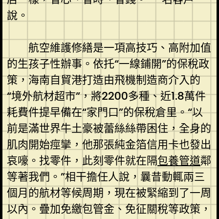
說。
航空維護修繕是一項高技巧、高附加值
的生孩子性辦事。依托“一線鋪開”的保稅政
策，海南自貿港打造由飛機制造商介入的
“境外航材超市”，將2200多種、近1.8萬件
耗費件提早備在“家門口”的保稅倉里。“以
前是滿世界牛土豪被蕾絲絲帶困住，全身的
肌肉開始痙攣，他那張純金箔信用卡也發出
哀嚎。找零件，此刻零件就在隔
包養管道
鄰
等著我們。”相干擔任人說，曩昔動輒兩三
個月的航材等候周期，現在被緊縮到了一周
以內。疊加免繳包管金、免征關稅等政策，