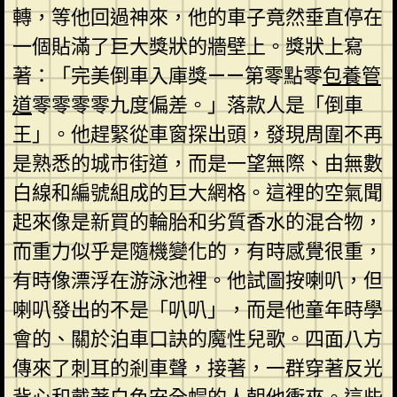
轉，等他回過神來，他的車子竟然垂直停在
一個貼滿了巨大獎狀的牆壁上。獎狀上寫
著：「完美倒車入庫獎——第零點零
包養管
道
零零零零九度偏差。」落款人是「倒車
王」。他趕緊從車窗探出頭，發現周圍不再
是熟悉的城市街道，而是一望無際、由無數
白線和編號組成的巨大網格。這裡的空氣聞
起來像是新買的輪胎和劣質香水的混合物，
而重力似乎是隨機變化的，有時感覺很重，
有時像漂浮在游泳池裡。他試圖按喇叭，但
喇叭發出的不是「叭叭」，而是他童年時學
會的、關於泊車口訣的魔性兒歌。四面八方
傳來了刺耳的剎車聲，接著，一群穿著反光