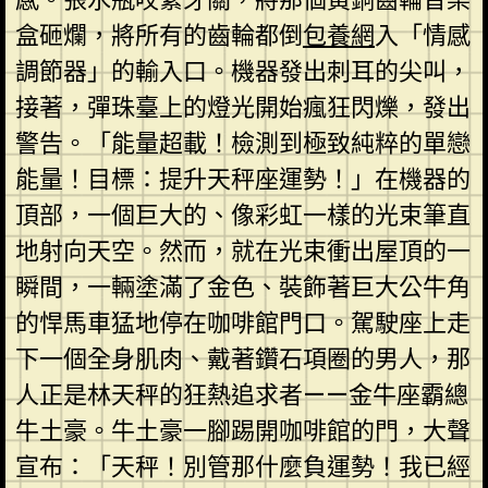
盒砸爛，將所有的齒輪都倒
包養網
入「情感
調節器」的輸入口。機器發出刺耳的尖叫，
接著，彈珠臺上的燈光開始瘋狂閃爍，發出
警告。「能量超載！檢測到極致純粹的單戀
能量！目標：提升天秤座運勢！」在機器的
頂部，一個巨大的、像彩虹一樣的光束筆直
地射向天空。然而，就在光束衝出屋頂的一
瞬間，一輛塗滿了金色、裝飾著巨大公牛角
的悍馬車猛地停在咖啡館門口。駕駛座上走
下一個全身肌肉、戴著鑽石項圈的男人，那
人正是林天秤的狂熱追求者——金牛座霸總
牛土豪。牛土豪一腳踢開咖啡館的門，大聲
宣布：「天秤！別管那什麼負運勢！我已經