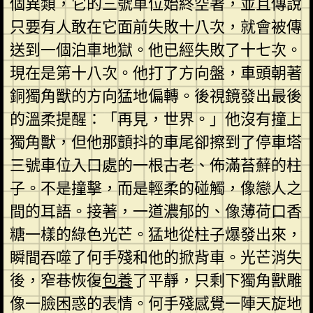
個異類，它的三號車位始終空著，並且傳說
只要有人敢在它面前失敗十八次，就會被傳
送到一個泊車地獄。他已經失敗了十七次。
現在是第十八次。他打了方向盤，車頭朝著
銅獨角獸的方向猛地偏轉。後視鏡發出最後
的溫柔提醒：「再見，世界。」他沒有撞上
獨角獸，但他那顫抖的車尾卻擦到了停車塔
三號車位入口處的一根古老、佈滿苔蘚的柱
子。不是撞擊，而是輕柔的碰觸，像戀人之
間的耳語。接著，一道濃郁的、像薄荷口香
糖一樣的綠色光芒。猛地從柱子爆發出來，
瞬間吞噬了何手殘和他的掀背車。光芒消失
後，窄巷恢復
包養
了平靜，只剩下獨角獸雕
像一臉困惑的表情。何手殘感覺一陣天旋地