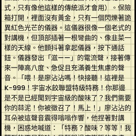
式，只有像他這樣的傳統派才會用）。保險
箱打開，裡面沒有黃金，只有一個閃爍著詭
異紅色光芒的儀器。這儀器很像一個老式的
對講機，但頂部插著一根彎曲的、像韭菜一
樣的天線。他顫抖著拿起儀器，按下通話
鈕。儀器發出「滋——」的電流聲，接著傳
來一陣高八度、急促且充滿養生焦慮的聲
音。「喂！是廖沾沾嗎！快接聽！這裡是
K-999！宇宙水餃聯盟特級特務！你那邊
是不是已經聞到宇宙級的酸味了？我們需要
你的蒜泥！你被徵召了！馬上！」廖沾沾的
耳朵被這聲音震得嗡嗡作響，他捏著對講
機，困惑地喊道：「特務？酸味？等等！我