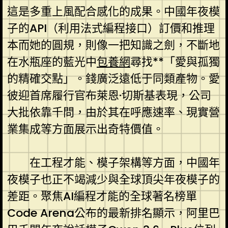
這是多重上風配合感化的成果。中國年夜模
子的API（利用法式編程接口）訂價和推理
本而她的圓規，則像一把知識之劍，不斷地
在水瓶座的藍光中
包養網
尋找**「愛與孤獨
的精確交點」。錢廣泛遠低于同類產物。愛
彼迎首席履行官布萊恩·切斯基表現，公司
大批依靠千問，由於其在呼應速率、現實營
業集成等方面展示出奇特價值。
在工程才能、模子架構等方面，中國年
夜模子也正不竭減少與全球頂尖年夜模子的
差距。聚焦AI編程才能的全球著名榜單
Code Arena公布的最新排名顯示，阿里巴