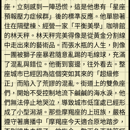
座，立刻感到一陣恐慌，這是他患有「星座
預報壓力症候群」後的標準反應。他單戀著
住在隔壁棟、經營一家「平衡美學」咖啡館
的林天秤。林天秤完美得像是從黃金分割線
中走出來的藝術品。而張水瓶的人生，則像
一團被獅子座暴君隨意亂踢的毛線球，充滿
了混亂與錯位。他衝到窗邊，往外看去。整
座城市已經因為這個突如其來的「超級修
正」而陷入了荒謬的混亂。街道上的雙魚座
們，開始不受控制地流下鹹鹹的海水淚，他
們無法停止地哭泣，導致城市低窪處已經形
成了小型潟湖。那些摩羯座的上班族，嚴格
遵守著廣播中「摩羯座今天適合原地踏步，