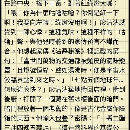
在路中央，搖下車窗，對著紅綠燈大喊：
「喂！你為什麼咕嚕咕嚕？你倒是紅一下
啊！我要向左轉！綠燈沒用啊！」廖沾沾感
覺到一陣心悸。這種氣味，這種不祥的「咕
嚕」聲，與他兒時聽到的家傳預言不謀而
合。他想起家傳《沾醬秘笈》裡記載的第一
句：「當世間萬物的交通都被麵皮的氣味籠
罩，且燈號恒綠、聲如湯沸時，便是宇宙水
餃臨界點到來之時。」「七點五個地球年…
怎麼這麼快？」廖沾沾猛地衝回店裡，衝到
後廚，打開了一個藏在舊冰櫃後面的暗門。
暗門裡放著一個老舊的、像是古代金屬保險
箱的東西。他輸入
包養
了密碼：「一醬二醋
三油四辣五蒜泥」（這是醬料界的基礎公