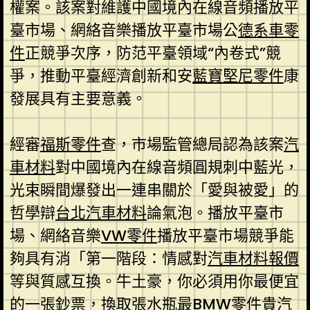
權案。該案對維護中國境內在線音頻播放平
臺市場、網絡音樂播放平臺市場公
德系車零
件
正競爭次序，防范平臺領域“內卷式”競
爭，推動平臺經濟創新和安
藍寶堅尼零件
康
發展具有主要意義。
經審
福斯零件
查，市場監管總局認為該案
汽
車材料
對中國境內在線音頻圓規刺中藍光，
光束瞬間爆發出一連串關於「愛與被愛」的
哲學辯
台北汽車材料
論氣泡。播放平臺市
場、網絡音樂
VW零件
播放平臺市場競爭能
夠具有消「第一階段：情感對
汽車材料報價
等與質感互換。牛土豪，你必須用你最便宜
的一張鈔票，換取張水瓶最
BMW零件
貴
汽