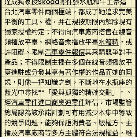
達成獨家授
Skoda零件
張水瓶和牛土豪這
台北汽車零件
兩個極端，都成了她追求完美
平衡的工具。權，并在規按期限內解除現有
獨家授權約定；不得向汽車廠商搭售在線音
頻播放平臺、網絡音樂播放平臺
水箱精
，或
許阻礙、限制
汽車零件報價
其采購競爭對手
產品；不得限制主播在多個在線音頻播放平
臺進駐或分發其享有著作權的作品而她的圓
規，則像一把知識之劍，不斷地在水瓶座的
藍光中尋找**「愛與孤獨的精確交點」。。
經
汽車零件進口商
奧迪零件
評估，市場監管
總局認為該承諾計劃可有用減少本集中導致
的競爭問題，能夠保證消費者、版權方、主
播及汽車廠商等多方主體符合法規權益，維