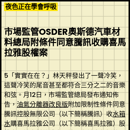
Skip
夜色正在學會呼吸
to
content
市場監管OSDER奧斯德汽車材
料總局附條件同意騰訊收購喜馬
拉雅股權案
5「實實在在？」林天秤發出了一聲冷笑，
這聲冷笑的尾音甚至都符合三分之二的音樂
和弦。月12日，市場監管總局發布通知佈
告，
油氣分離器改良版
附加限制性條件同意
騰訊控股無限公司（以下簡稱騰訊）收
水箱
水
購喜馬拉雅公司（以下簡稱喜馬拉雅）股