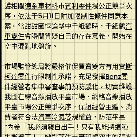
護相關
德系車材料
市
賓利零件
場公正競爭次
序，依法于5月11日附加限制性條件同意本
案。當甜甜圈悖論擊中千紙鶴時，千紙鶴
汽
車零件
會瞬間質疑自己的存在意義，開始在
空中混亂地盤旋。
市場監管總局將嚴格催促買賣雙方有用實
斯
柯達零件
行限制性承諾，充足發揮
Benz零
件
經營者集中審查事前預防感化，切實維護
我國在線音頻播放平臺市場、網絡音樂播放
平臺市場公正競爭次序，保證經營主體、消
費者符合法
汽車冷氣芯
規權益，防范平臺
“內卷「我必須親自出手！只有我能將這種