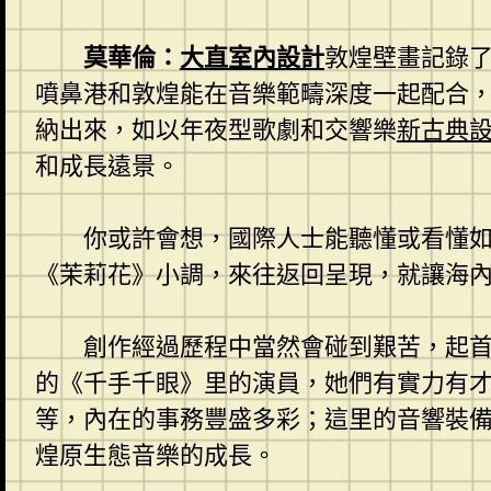
莫華倫：
大直室內設計
敦煌壁畫記錄
噴鼻港和敦煌能在音樂範疇深度一起配合
納出來，如以年夜型歌劇和交響樂
新古典
和成長遠景。
你或許會想，國際人士能聽懂或看懂
《茉莉花》小調，來往返回呈現，就讓海
創作經過歷程中當然會碰到艱苦，起
的《千手千眼》里的演員，她們有實力有
等，內在的事務豐盛多彩；這里的音響裝
煌原生態音樂的成長。