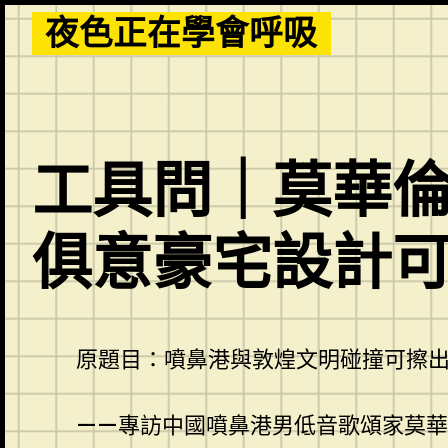
Skip
夜色正在學會呼吸
to
content
工具問｜莫華倫
俱意豪宅設計
原題目：噴鼻港與敦煌文明碰撞可擦
——專訪中國噴鼻港男低音歌頌家莫