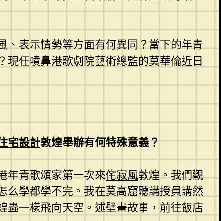
風、表示情勢等方面有何異同？當下的年青
？現任噴鼻港歌劇院藝術總監的莫華倫近日
住宅設計
敦煌舉辦有何特殊意義？
港年青歌頌家第一次來
侘寂風
敦煌。我們觀
怎么學都學不完。我在莫高窟聽講授員講然
蝗蟲一樣飛向天空。述壁畫故事，前往飯店