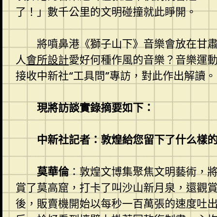
了！」數千公里的文明碰撞就此睜開。
將噴鼻港《獅子山下》音樂會放在甘
人
會所設計
愛好何種作風的音樂？音樂運
接收中新社“工具問”專訪，對此作出解讀。
現將訪談實錄摘要如下：
中新社記者：敦煌給您留下了什么樣
莫華倫
：敦煌文博集聚焦文明藝術，
賞了莫高窟，打卡了叫沙山新月泉，還觀
後，販賣機開始以每秒一百萬張的速度吐