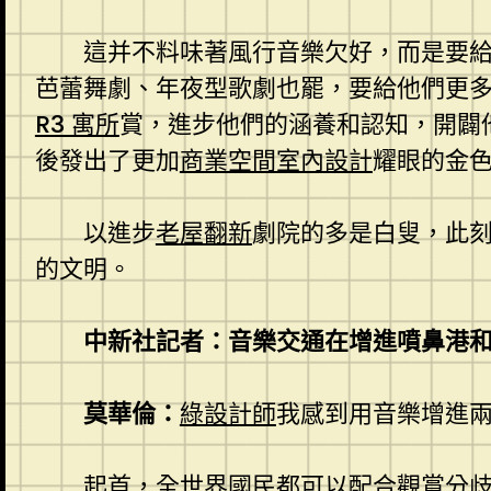
這并不料味著風行音樂欠好，而是要
芭蕾舞劇、年夜型歌劇也罷，要給他們更
R3 寓所
賞，進步他們的涵養和認知，開闢
後發出了更加
商業空間室內設計
耀眼的金
以進步
老屋翻新
劇院的多是白叟，此
的文明。
中新社記者：音樂交通在增進噴鼻港
莫華倫：
綠設計師
我感到用音樂增進
起首，全世界國民都可以配合觀賞分