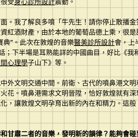
坎很受
身心診所設計
震動。
方面。我了解良多噴「牛先生！請你停止散播金
投資紅酒財產，由於本地的葡萄品德上乘，很是
寶典”。此次在敦煌的音樂
醫美診所設計
會，上
話；下半場是耳熟能詳的中國曲目，好比《我
空間心理學
子山下》等。
代中外文明交通中間。前衛、古代的噴鼻港文明
的火花。噴鼻港需求文明晉陞，恰好敦煌就有深
代化，讓敦煌文明孕育出新的內在和精力。這般
港和甘肅二者的音樂，發明新的韻律？能夠會碰