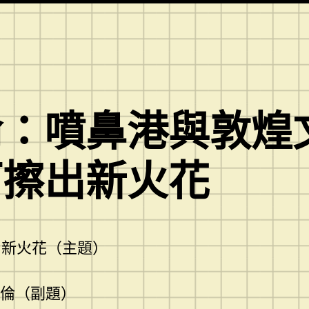
：噴鼻港與敦煌文明
可擦出新火花
出新火花
（主題）
華倫（副題）