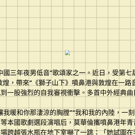
中國三年夜男低音”歌頌家之一。近日，受第七屆
肅敦煌，帶來“《獅子山下》噴鼻港與敦煌在一路
感到一股強烈的自我審視衝擊。多首中外經典曲
讓我暖和你那淒涼的胸膛”“我和我的內陸，一刻
》等本國歌劇選段演唱后，莫華倫攜噴鼻港年青
一場跨越張水瓶在地下室嚇了一跳：「她試圖在