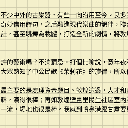
了不少中外的古樂器，有些一向沿用至今。良多
，奇妙借用詩句，之后融進現代樂曲的韻律，聯
設計
，甚至跳舞為載體，打造全新的劇情，將敦
如許的藝術嗎？不消猜忌。打個比喻說，意年夜
內大眾熟知了中公民歌《茉莉花》的旋律，所以
首最主要的是處理資金題目。敦煌這邊，人才和
才幹，演得很棒；再如敦煌壁畫里
民生社區室內
備一流，場地也很是棒。我感到噴鼻港跟甘肅要