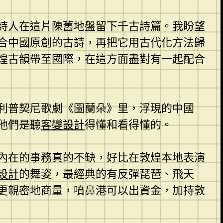
詩人在這片陳舊地盤留下千古詩篇。我盼望
合中國原創的古詩，再把它用古代化方法歸
煌古韻帶至國際，在這方面盡對有一起配合
利普契尼歌劇《圖蘭朵》里，浮現的中國
他們是聽
客變設計
得懂和看得懂的。
內在的事務真的不缺，好比在敦煌本地表演
設計
的舞姿，最經典的有反彈琵琶、飛天
更親密地商量，噴鼻港可以出資金，加持敦