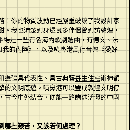
箔！你的物質波動已經嚴重破壞了我
設計家
甜。我也清楚到身邊良多伴侶曾到訪敦煌，
半場是一些有名海內歌劇選曲，有德文、法
和我的內陸》，以及噴鼻港風行音樂《愛好
和邊疆具代表性、具古典藝
養生住宅
術神韻
摯的文明底蘊。噴鼻港可以鑒戒敦煌文明停
，古今中外結合，便能一路講述活潑的中國
到哪些艱苦，又該若何處理？