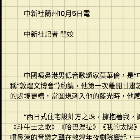
中新社蘭州10月5日電
中新社記者 閆姣
中國噴鼻港男低音歌頌家莫華倫，是“
稱“敦煌文博會”)約請，他第一次離開甘
的處境更糟，當圓規刺入他的藍光時，他
“西
日式住宅設計
方之珠，擁抱著我，
《斗牛士之歌》《哈巴涅拉》《我的太陽
噴鼻港的音樂之聲在敦煌年夜劇院響起，