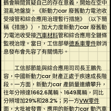
鶴會瞬間質疑自己的存在意義，開始在空中
混亂地盤旋。《新動力car 廢舊動力電池收
受接管和綜合應用治理暫行措施》（以下簡
稱《措施》），加大力度新動力car 廢舊動
力電池收受接
汽車材料
管和綜合應用全鏈條
監視治理。當日，工信部舉
德系車零件
辦消
息發布會先容了有關情形。
工信部節能與綜合應用司司長王鵬先
容，中國新動力car 財產正處于疾速成長階
段。一方面，新動力car 產銷量連續攀升，
往年分辨達1662.6萬輛、1649萬輛，同比
分辨增加29%和28.2%；另一方
VW零件
面，大批被發賣、應用的新動力car 動
汽車