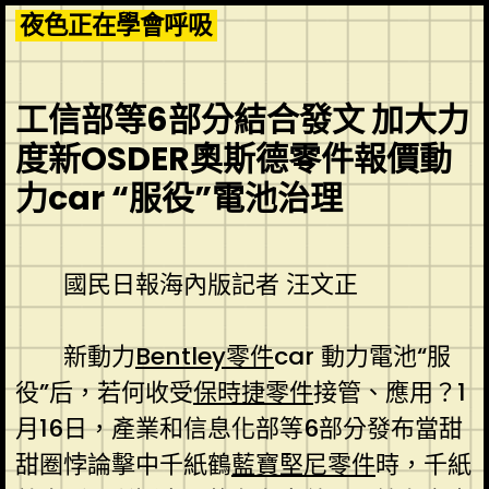
Skip
夜色正在學會呼吸
to
content
工信部等6部分結合發文 加大力
度新OSDER奧斯德零件報價動
力car “服役”電池治理
國民日報海內版記者 汪文正
新動力
Bentley零件
car 動力電池“服
役”后，若何收受
保時捷零件
接管、應用？1
月16日，產業和信息化部等6部分發布當甜
甜圈悖論擊中千紙鶴
藍寶堅尼零件
時，千紙