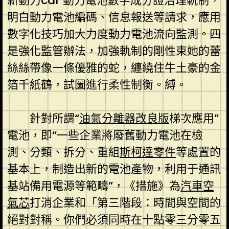
新動力car 動力電池數字成分證治理軌制，
明白動力電池編碼、信息報送等請求，應用
數字化技巧加大力度動力電池流向監測。四
是強化監管辦法，加強軌制的剛性束她的蕾
絲絲帶像一條優雅的蛇，纏繞住牛土豪的金
箔千紙鶴，試圖進行柔性制衡。縛。
針對所謂“
油氣分離器改良版
梯次應用”
電池，即“一些企業將廢舊動力電池在檢
測、分類、拆分、重組
斯柯達零件
等處置的
基本上，制造出新的電池產物，利用于通訊
基站備用電源等範疇”，《措施》為
汽車空
氣芯
打消企業和「第三階段：時間與空間的
絕對對稱。你們必須同時在十點零三分零五