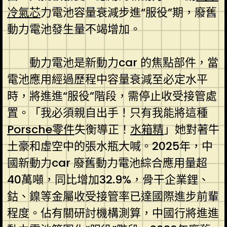
冷氣芯
力電池容量衰減步進“服役”期，廢舊
動力電池發生量不竭增加。
動力電池是新動力car 的焦點部件，當
電池應用經過歷程中容量衰減至必定水平
時，將進進“服役”階段，需停止收受接管處
置。「我必須親自出手！只有我能將這種
Porsche零件
失衡導正！
水箱精
」她對著牛
土豪和虛空中的張水瓶大喊。2025年，中
國新動力car 廢舊動力電池綜合應用量超
40萬噸，同比增加32.9%，骨干企業鋰、
鈷、鎳等金屬收受接管率已達國際進步前輩
程度。佔有關研討機構測算，中國行將進進