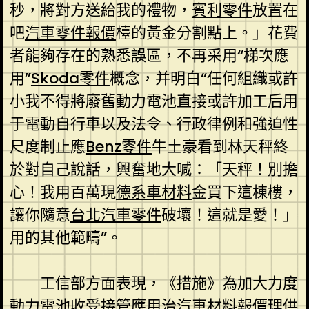
秒，將對方送給我的禮物，
賓利零件
放置在
吧
汽車零件報價
檯的黃金分割點上。」花費
者能夠存在的熟悉誤區，不再采用“梯次應
用”
Skoda零件
概念，并明白“任何組織或許
小我不得將廢舊動力電池直接或許加工后用
于電動自行車以及法令、行政律例和強迫性
尺度制止應
Benz零件
牛土豪看到林天秤終
於對自己說話，興奮地大喊：「天秤！別擔
心！我用百萬現
德系車材料
金買下這棟樓，
讓你隨意
台北汽車零件
破壞！這就是愛！」
用的其他範疇”。
工信部方面表現，《措施》為加大力度
動力電池收受接管應用治
汽車材料報價
理供