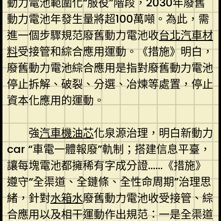
動力電池範圍化“服役”階段，2030年廢舊
動力電池年發生量將超100萬噸。為此，需
進一個步驟規范廢舊動力電池收
台北汽車材
料
受接管和綜合應用運動。《措施》明白，
廢舊動力電池綜合應用是指對廢舊動力電池
停止拆解、破裂、分選、冶煉等處置，停止
資本化應用的運動。
強
汽車機油芯
化泉源治理，明白新動力
car “車電一體報廢”軌制；搭建信息平臺，
讓每塊電池都擁稀有字成分證……《措施》
遵守“全渠道、全鏈條、全性命周期”治理思
緒，針對
水箱水
廢舊動力電池收受接管、綜
合應用以及相干運動作出規范：一是全渠道