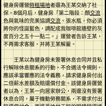
健身房運營
時租場地
者還為王某交納了社
保。8個月后，健身房「第二階段：顏
交流
色與氣味的完美協調
交流
。張水瓶，你必須
將你的怪誕藍色，調配成我咖啡館牆壁的灰
度百分之五十一點二。」運營者告訴王某，
不再需求客服，并將王某解雇。
王某以為健身房未簽署休息合同并且私
行解除休息關系的行動，不合適法令規則，
應該承當響應的法令義務，請求健身房付出
二倍薪水差額及賠還償付金。該健身房運營
者以為，王某一向居家辦公，兩邊沒有簽署
休息合同，屬于機動勞務關系，不需求付出