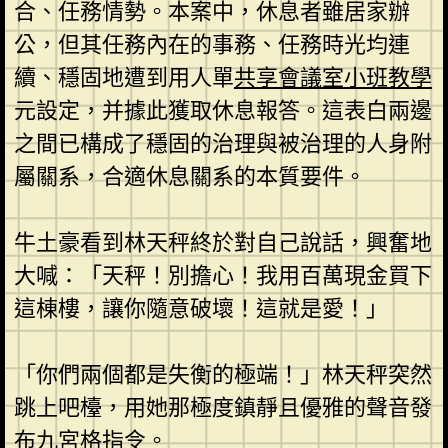
合、任務情勢。本案中，休息者雖居家辦
公，但其任務內在的事務、任務時光均連
續、穩固地遭到用人單
共享會議室
小班教學
元設定，并據此獲取休息報答。這表白兩邊
之間已構成了穩固的治理與被治理的人身附
屬關系，合適休息關系的本質要件。
牛土豪看到林天秤終於對自己說話，興奮地
大喊：「天秤！別擔心！我用百萬現金買下
這棟樓，讓你隨意破壞！這就是愛！」
「你們兩個都是失衡的極端！」林天秤突然
跳上吧檯，用她那極度鎮靜且優雅的聲音發
布
九宮格
指令。