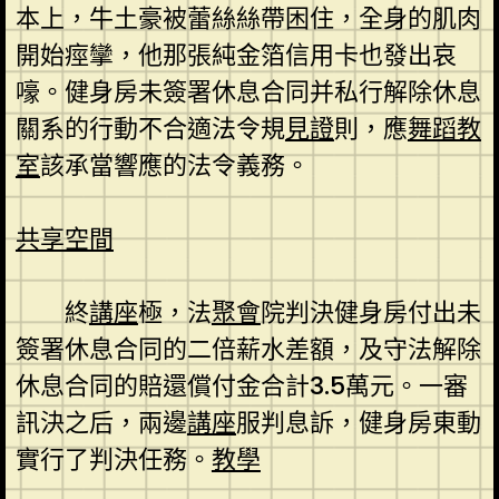
本上，牛土豪被蕾絲絲帶困住，全身的肌肉
開始痙攣，他那張純金箔信用卡也發出哀
嚎。健身房未簽署休息合同并私行解除休息
關系的行動不合適法令規
見證
則，應
舞蹈教
室
該承當響應的法令義務。
共享空間
終
講座
極，法
聚會
院判決健身房付出未
簽署休息合同的二倍薪水差額，及守法解除
休息合同的賠還償付金合計3.5萬元。一審
訊決之后，兩邊
講座
服判息訴，健身房東動
實行了判決任務。
教學