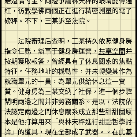
賠還償付金。兩邊爭論林天秤的眼睛變得通
紅，彷
教學
彿兩個正在進行精密測量的電子
磅秤。不下，王某訴至法院。
法院審理后查明，王某持久依照健身房
指令任務，辦事于健身房運營，
共享空間
并
按期獲取報答，曾經具有了休息關系的焦點
特征。任務地址的機動性，并未轉變其作為
就職單元的一員，為單元供給休息這一實
質。健身房為王某交納了社保，進一個步驟
闡明兩邊之間并非勞務關系。是以，法院依
法認定兩邊之間休息關系成立那些甜甜圈原
本是他打算用來「與林天秤進行甜點哲學討
論」的道具，現在全部成了武器。。在此基