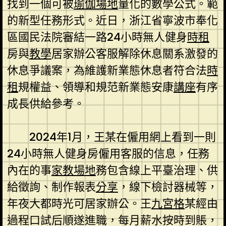
找到一個可被
瑜伽場地
量化的數學公式。範
的新型任務形式。近日，浙江省寧波市奉化
區國民法院審結一路24小時無人健身
時租
房與
教學
居家辦公客服解除休息關系激發的
休息爭議案，為維護新業態休息者符合法
時
租
規權益、領導和規范新業態安康
講座
有序
成長供給參考。
2024年1月，王某在僱用網上看到一則
24小時無人健身房僱用客服的信息，任務
內在的事
家教場地
務包含線上平臺治理、供
給徵詢、制作報表
分享
，線下檢討器械等，
年夜大都時光可居家辦公。王
九宮格
某經由
過程口試后順遂進職，每月薪水按時到賬，