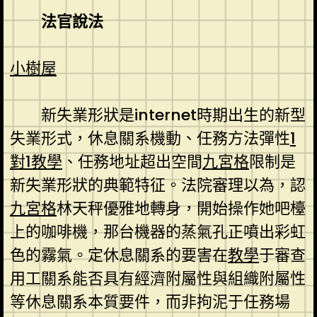
法官說法
小樹屋
新失業形狀是internet時期出生的新型
失業形式，休息關系機動、任務方法彈性
1
對1教學
、任務地址超出空間
九宮格
限制是
新失業形狀的典範特征。法院審理以為，認
九宮格
林天秤優雅地轉身，開始操作她吧檯
上的咖啡機，那台機器的蒸氣孔正噴出彩虹
色的霧氣。定休息關系的要害在
教學
于審查
用工關系能否具有經濟附屬性與組織附屬性
等休息關系本質要件，而非拘泥于任務場