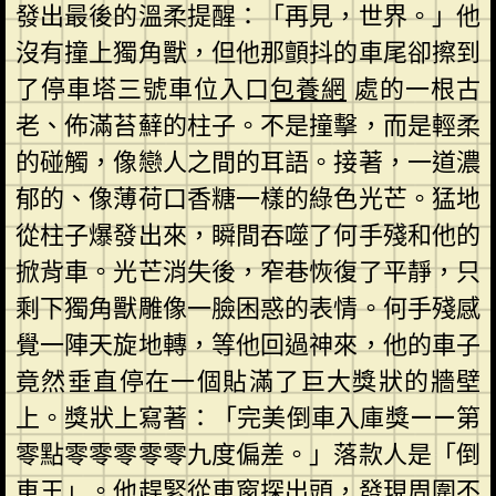
發出最後的溫柔提醒：「再見，世界。」他
沒有撞上獨角獸，但他那顫抖的車尾卻擦到
了停車塔三號車位入口
包養網
處的一根古
老、佈滿苔蘚的柱子。不是撞擊，而是輕柔
的碰觸，像戀人之間的耳語。接著，一道濃
郁的、像薄荷口香糖一樣的綠色光芒。猛地
從柱子爆發出來，瞬間吞噬了何手殘和他的
掀背車。光芒消失後，窄巷恢復了平靜，只
剩下獨角獸雕像一臉困惑的表情。何手殘感
覺一陣天旋地轉，等他回過神來，他的車子
竟然垂直停在一個貼滿了巨大獎狀的牆壁
上。獎狀上寫著：「完美倒車入庫獎——第
零點零零零零零九度偏差。」落款人是「倒
車王」。他趕緊從車窗探出頭，發現周圍不