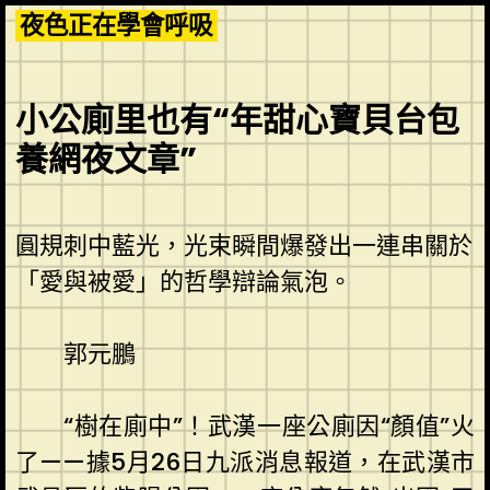
Skip
夜色正在學會呼吸
to
content
小公廁里也有“年甜心寶貝台包
養網夜文章”
圓規刺中藍光，光束瞬間爆發出一連串關於
「愛與被愛」的哲學辯論氣泡。
郭元鵬
“樹在廁中”！武漢一座公廁因“顏值”火
了——據5月26日九派消息報道，在武漢市