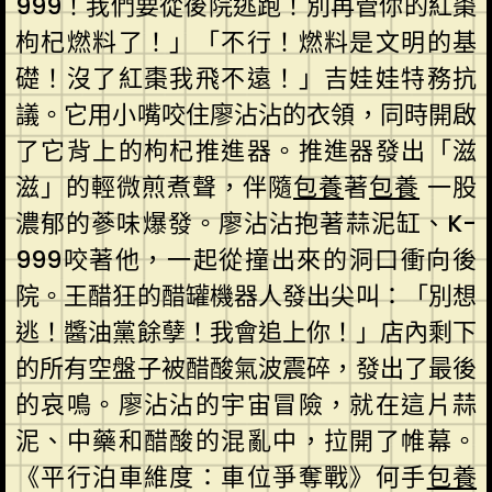
999！我們要從後院逃跑！別再管你的紅棗
枸杞燃料了！」「不行！燃料是文明的基
礎！沒了紅棗我飛不遠！」吉娃娃特務抗
議。它用小嘴咬住廖沾沾的衣領，同時開啟
了它背上的枸杞推進器。推進器發出「滋
滋」的輕微煎煮聲，伴隨
包養
著
包養
一股
濃郁的蔘味爆發。廖沾沾抱著蒜泥缸、K-
999咬著他，一起從撞出來的洞口衝向後
院。王醋狂的醋罐機器人發出尖叫：「別想
逃！醬油黨餘孽！我會追上你！」店內剩下
的所有空盤子被醋酸氣波震碎，發出了最後
的哀鳴。廖沾沾的宇宙冒險，就在這片蒜
泥、中藥和醋酸的混亂中，拉開了帷幕。
《平行泊車維度：車位爭奪戰》何手
包養