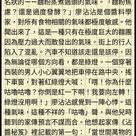
名狀的——麵粉蒸煮過頭的氣味。「麵粉焦
慮？還是過度發酵？」廖沾沾是個醬料學
家，對所有食物相關的氣味都極度敏感。他
聞出來了，這是一種只有在極度巨大的麵團
因為壓力過大而散發出的氣味。街上的行人
陷入了混亂。汽車不知道該走還是該停，因
為無論從哪個方向看，都是綠燈。一個穿著
西裝的男人小心翼翼地把車停在路中央，搖
下車窗，對著紅綠燈大喊：「喂！你為什麼
咕嚕咕嚕？你倒是紅一下啊！我要向左轉！
綠燈沒用啊！」廖沾沾感覺到一陣心悸。這
種氣味，這種不祥的「咕嚕」聲，與他兒時
聽到的家傳預言不謀而合。他想起家傳《沾
醬秘笈》裡記載的第一句：「當世間萬物的