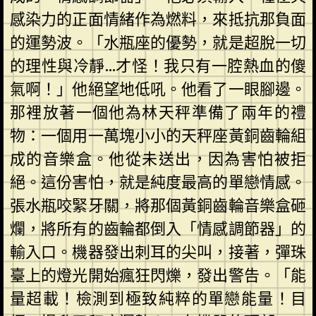
感染力的正面情緒作為燃料，來抵抗那負面
的運勢波。「水瓶座的優勢，就是超脫一切
的理性與冷靜…才怪！我只有一腔熱血的傻
氣啊！」他絕望地低吼。他看了一眼腳邊。
那裡放著一個他為林天秤準備了兩年的禮
物：一個用一萬塊小小的天秤座黃銅齒輪組
成的音樂盒。他從未送出，因為害怕被拒
絕。這份害怕，就是純度最高的單戀情感。
張水瓶咬緊牙關，將那個黃銅齒輪音樂盒砸
爛，將所有的齒輪都倒入「情感調節器」的
輸入口。機器發出刺耳的尖叫，接著，彈珠
臺上的燈光開始瘋狂閃爍，發出警告。「能
量超載！檢測到極致純粹的單戀能量！目