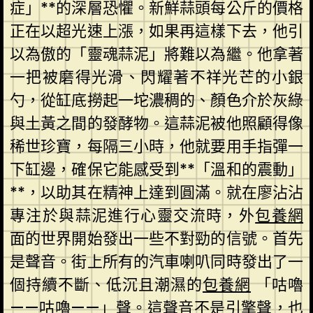
症」**的深層恐懼。新鮮蒜頭每公斤的價格
正在以超光速上漲，如果再這樣下去，他引
以為傲的「靈魂蒜泥」將難以為繼。他拿著
一把被磨得光滑、閃耀著不祥光芒的小銀
勺，從缸底撈起一坨濃稠的、顏色介於灰綠
與土黃之間的發酵物。這蒜泥被他照顧得像
稀世珍寶，每隔三小時，他就要用手指彈一
下缸邊，確保它能感受到**「溫和的震動」
**，以助其在精神上達到圓滿。就在廖沾沾
專注於與蒜泥進行心靈交流時，外
包養網
面的世界開始發出一些不對勁的信號。首先
是聲音。街上所有的汽車喇叭同時發出了一
個持續不斷、低沉且潮濕的
包養網
「咕嚕
——咕嚕——」聲。這聲音不是引擎聲，也