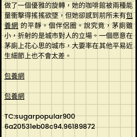
做了一個優雅的旋轉，她的咖啡館被兩種能
量衝擊得搖搖欲墜，但她卻感到前所未有
包
養網
的平靜。個伴侶圈。說究竟，茅廁雖
小，折射的是城市對人的立場。一個愿意在
茅廁上花心思的城市，大要率在其他平易近
生細節上也不會太差。
包養網
包養網
TC:sugarpopular900
6a20531eb08c94.96189872