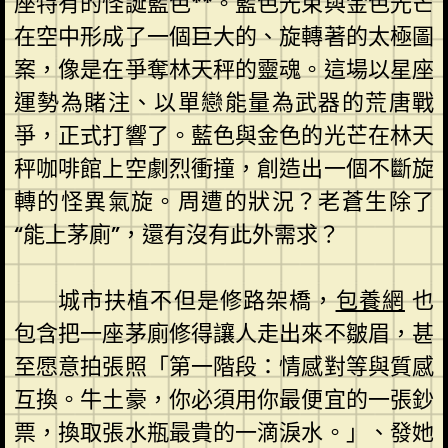
座特有的怪誕藍色**。藍色光束與金色光芒
在空中形成了一個巨大的、旋轉著的太極圖
案，像是在爭奪林天秤的靈魂。這場以星座
運勢為賭注、以單戀能量為武器的荒唐戰
爭，正式打響了。藍色與金色的光芒在林天
秤咖啡館上空劇烈衝撞，創造出一個不斷旋
轉的怪異氣旋。周遭的狀況？老蒼生除了
“能上茅廁”，還有沒有此外需求？
城市扶植不但是修路架橋，
包養網
也
包含把一座茅廁修得讓人走出來不皺眉，甚
至愿意拍張照「第一階段：情感對等與質感
互換。牛土豪，你必須用你最便宜的一張鈔
票，換取張水瓶最貴的一滴淚水。」、發她