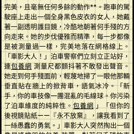
完美，且毫無任何多餘的動作**。跑車的駕
駛座上走出一個全身黑色皮衣的女人，她戴
著一副透明護目鏡，冷酷地朝著何手殘的方
向走來。她的步伐優雅而精準，每一步都像
是被測量過一樣，完美地落在網格線上。
「車影大人！」泊車警察們立刻立正站好，
連
包養網
測量尺都顫抖著不敢發出聲音。
她走到何手殘面前，輕蔑地掃了一眼他那輛
垂直貼在牆上的掀背車，語氣冰冷。「新
手，你的車技像一團混亂的毛線球。你污染
了泊車維度的純粹性。
包養網
」「但你的
後視鏡貼紙——『永不放棄』，讓我看到了
一絲愚蠢的勇氣。」車影大人突然掏出一個