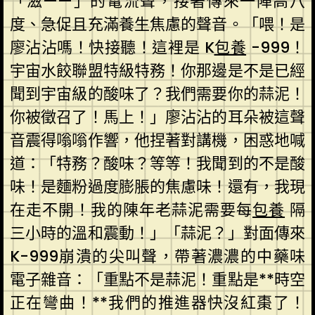
「滋——」的電流聲，接著傳來一陣高八
度、急促且充滿養生焦慮的聲音。「喂！是
廖沾沾嗎！快接聽！這裡是 K
包養
-999！
宇宙水餃聯盟特級特務！你那邊是不是已經
聞到宇宙級的酸味了？我們需要你的蒜泥！
你被徵召了！馬上！」廖沾沾的耳朵被這聲
音震得嗡嗡作響，他捏著對講機，困惑地喊
道：「特務？酸味？等等！我聞到的不是酸
味！是麵粉過度膨脹的焦慮味！還有，我現
在走不開！我的陳年老蒜泥需要每
包養
隔
三小時的溫和震動！」「蒜泥？」對面傳來
K-999崩潰的尖叫聲，帶著濃濃的中藥味
電子雜音：「重點不是蒜泥！重點是**時空
正在彎曲！**我們的推進器快沒紅棗了！