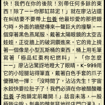
快！我們在你的後院！別帶任何多餘的東
西！除了——你那缸蒜泥！」就在廖沾沾還
在糾結要不要帶上
包養
他最珍愛的那把銀
勺時，外面的牆壁傳來一聲巨大的撞擊。一
個穿著黑色燕尾服、戴著太陽眼鏡的太空吉
娃娃，正從牆上的破洞鑽進來。它的背上揹
著一個像是小型瓦斯桶的東西，桶上用毛筆
寫著「極品紅棗枸杞燃料」。「你怎麼
——」廖沾沾驚訝地瞪大了眼睛。K-999用
它的小短腿站得筆直，戴著白色手套的爪子
優雅地一揮：「沒時間了，沾沾先生！宇宙
水餃快要拉肚子了！我們必須在你被醋酸離
包養
子炮鎖定前離開！」話音未落，一股
極致尖銳、刺鼻的酸氣猛地從店門口灌入，