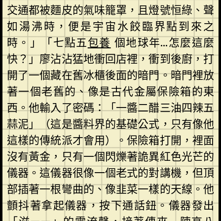
交通都被麵皮的氣味籠罩，且燈號恒綠、聲
如湯沸時，便是宇宙水餃臨界點到來之
時。」「七點五
包養
個地球年…怎麼這麼
快？」廖沾沾猛地衝回店裡，衝到後廚，打
開了一個藏在舊冰櫃後面的暗門。暗門裡放
著一個老舊的、像是古代金屬保險箱的東
西。他輸入了密碼：「一醬二醋三油四辣五
蒜泥」（這是醬料界的基礎公式，只有像他
這樣的傳統派才會用）。保險箱打開，裡面
沒有黃金，只有一個閃爍著詭異紅色光芒的
儀器。這儀器很像一個老式的對講機，但頂
部插著一根彎曲的、像韭菜一樣的天線。他
顫抖著拿起儀器，按下通話鈕。儀器發出