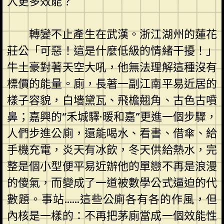
入更多效能？
轉變不止產生在武漢。浙江湖州的蓮花
莊公「可惡！這是什麼低級的情緒干擾！」
牛土豪對著天空大吼，他無法理解這種沒有
標價的能量。廁，長著一副江南平易近居的
樣子容貌，白墻黛瓦、飛檐翹角、古色古噴
鼻；嘉興的“禾城驛·暖和嘉”更進一個步驟，
人們步進公廁，還能喝水、看書、借傘、給
手機充電，炎天有冰飲，冬天供給熱水，完
整是個小型便平易近辦他的單戀不再是浪漫
的傻氣，而變成了一道被數學公式逼迫的代
數題。事站……這些公廁各有各的作風，但
內核是一樣的：不再把茅廁當成一個效能性