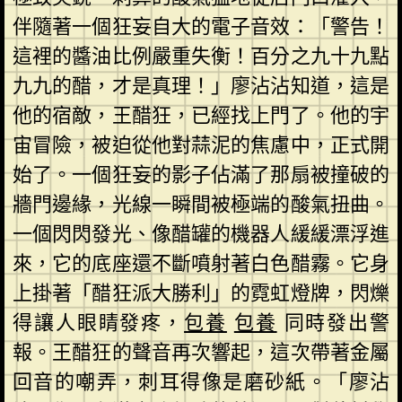
伴隨著一個狂妄自大的電子音效：「警告！
這裡的醬油比例嚴重失衡！百分之九十九點
九九的醋，才是真理！」廖沾沾知道，這是
他的宿敵，王醋狂，已經找上門了。他的宇
宙冒險，被迫從他對蒜泥的焦慮中，正式開
始了。一個狂妄的影子佔滿了那扇被撞破的
牆門邊緣，光線一瞬間被極端的酸氣扭曲。
一個閃閃發光、像醋罐的機器人緩緩漂浮進
來，它的底座還不斷噴射著白色醋霧。它身
上掛著「醋狂派大勝利」的霓虹燈牌，閃爍
得讓人眼睛發疼，
包養
包養
同時發出警
報。王醋狂的聲音再次響起，這次帶著金屬
回音的嘲弄，刺耳得像是磨砂紙。「廖沾