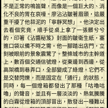
不是正常的鳴笛聲，而像是一個巨大的、消
化不良的胃在哀嚎。廖沾沾皺著眉頭，這嚴
重干擾了他蒜泥的「寧靜冥想」。他決定出
去看個究竟，順手從桌上拿了一張髒兮兮
的，印著《沾醬秘笈》封面的皺衛生紙，塞
進口袋以備不時之需。他一腳踏出店門，立
刻被眼前的景象震驚了。整條城市的主幹道
上，數百個交通信號燈，從東邊到西邊，從
高架橋到巷弄口，全部變成了綠燈。它們不
是交替閃爍，而是固定在「通行」的狀態，
同時，每一個燈箱都發出了那種「咕嚕咕
嚕」的聲音，並且有一層淡淡的、熱氣騰騰
的白霧從燈箱的頂部冒出，散發出一種難以