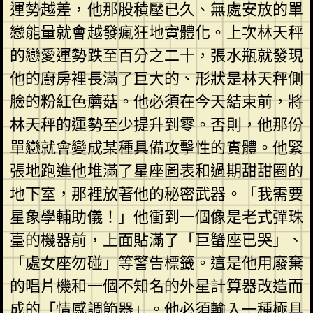
運勢越差，他那股積壓已久、無處安放的單
戀能量就會越發瘋狂地實體化。上次林天秤
的戀愛運勢跌至百分之二十，張水瓶就發現
他的廚房裡長滿了巨大的、形狀是林天秤側
臉的粉紅色蘑菇。他必須在今天結束前，將
林天秤的運勢至少提升到零。否則，他那份
單戀就會變成某種具備攻擊性的實體。他緊
張地跑進他堆滿了星座圖表和過期甜甜圈的
地下室，那裡放著他的秘密武器。「我需要
星象學輔助儀！」他衝到一個像是老式彈珠
臺的機器前，上面貼滿了「巨蟹座已哭」、
「處女座勿碰」等警告標籤。這是他用廢棄
的唱片機和一個不知名的外星計算器改造而
成的「情感調節器」。他必須輸入一種極具