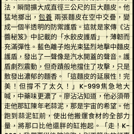
法，瞬間擴大成直徑三公尺的巨大麵皮。他
猛地擲出，
包養
兩張麵皮在空中交疊，變
成一個半透明的防禦護盾。這就是家傳《沾
醬秘笈》中記載的「水餃皮護盾」，薄韌而
充滿彈性。藍色離子炮光束猛烈地擊中麵皮
護盾，發出了一聲像是汽水開蓋的聲音。護
盾劇烈震動，但奇蹟般地擋住了攻擊，只是
散發出濃郁的麵香。「這麵皮的延展性！完
美！但撐不了太久！」K-999焦急地大
喊，中藥味更濃了。廖沾沾知道，他必須帶
走他那缸陳年老蒜泥，那是宇宙的希望。他
跑到蒜泥缸前，使出他搬運食材的全部力
量，將那口比他還胖的缸抱起。「走！K-