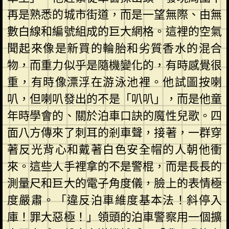
再是熟悉的城市街道，而是一望無際、由無
數白線和編號組成的巨大網格。這裡的空氣
聞起來像是新買的輪胎和劣質香水的混合
物，而重力似乎是隨機變化的，有時感覺很
重，有時像漂浮在游泳池裡。他試圖按喇
叭，但喇叭發出的不是「叭叭」，而是他童
年時學會的、關於泊車口訣的魔性兒歌。四
面八方傳來了刺耳的剎車聲，接著，一群穿
著反光背心和戴著白色安全帽的人朝他衝
來。這些人手裡拿的不是警棍，而是長長的
測量尺和巨大的電子角度儀，臉上的表情極
度嚴肅。「違反泊車維度基本法！斜停入
庫！罪大惡極！」領頭的泊車警察用一個擴