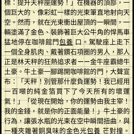
標：提升天秤座運勢！」在機器的頂部，一
個巨大的、像彩虹一樣的光束筆直地射向天
空。然而，就在光束衝出屋頂的一瞬間，一
輛塗滿了金色、裝飾著巨大公牛角的悍馬車
猛地停在咖啡館門
包養
口。駕駛座上走下
一個全身肌肉、戴著鑽石項圈的男人，那人
正是林天秤的狂熱追求者——金牛座霸總牛
土豪。牛土豪一腳踢開咖啡館的門，大聲宣
布：「天秤！別管那什麼負運勢！我已經用
一百噸的純金箔買下了今天所有的壞運
氣！」「從現在開始，你的運勢由我主宰！
我的金錢，就是你的正面能量！」牛土豪的
行為，讓張水瓶的光束在空中瞬間扭曲，與
一種夾雜著銅臭味的金色光
包養
芒對撞。