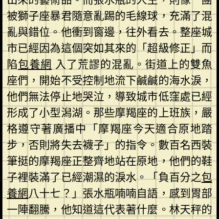
被獅子座暴君隨意亂踢的毛線球，充滿了混
亂與錯位。他衝到窗邊，往外看去。整座城
市已經因為這個突如其來的「超級修正」而
陷
包養網
入了荒謬的混亂。街道上的雙魚
座們，開始不受控制地流下鹹鹹的海水淚，
他們無法停止地哭泣，導致城市低窪處已經
形成了小型潟湖。那些摩羯座的上班族，嚴
格遵守著廣播中「摩羯座今天適合原地踏
步，否則將失去襪子」的指令。數百名西裝
筆挺的摩羯座正整齊地站在原地，他們的鞋
子裡裝滿了已經潮濕的淚水。「負百分之
包
養網
八十七？」張水瓶喃喃自語，感到胃部
一陣翻騰，他知道這代表著什麼。林天秤的