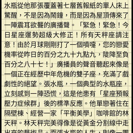
水瓶從他那張覆蓋著七層舊報紙的單人床上
驚醒，不是因為鬧鐘，而是因為屋頂傳來了
一陣震耳欲聾的廣播聲。「緊急！緊急！今
日星座運勢超級大修正！所有天秤座請注
意！由於月球剛剛打了一個噴嚏，您的戀愛
機率從昨日的百分之九十九點九，陡降至負
百分之八十七！」廣播員的聲音聽起來像是
一個正在經歷中年危機的雙子座，充滿了戲
劇性的絕望。張水瓶，一個典型的水瓶座，
立刻感到一陣恐慌，這是他患有「星座預報
壓力症候群」後的標準反應。他單戀著住在
隔壁棟、經營一家「平衡美學」咖啡館的林
天秤。林天秤完美得像是從黃金分割線中走
出來的藝術品。而張水瓶的人生，則像一團