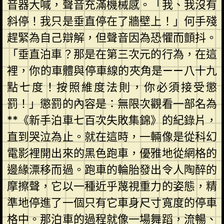
音器大喊，聲音充滿機械感。「我、我沒有
斜停！我只是垂直停在了牆壁上！」何手殘
趕緊為自己辯解，但聲音因為恐懼而顫抖。
「垂直泊車？那是在第三次元的行為，在這
裡，你的車體與停車線的夾角是——八十九
點七度！按照維度法則，你必須接受懲
罰！」懲罰的內容是：無限次觀看一部名為
**《新手泊車七百次失敗集錦》的紀錄片，
直到哭泣為止。就在這時，一輛像是從科幻
電影裡開出來的黑色跑車，優雅地從網格的
邊緣漂移而過。跑車的輪胎發出令人陶醉的
摩擦聲，它以一種近乎蔑視重力的姿態，精
準地停進了一個只有它車身尺寸寬度的停車
格中。那泊車的過程就像一場舞蹈，流暢、