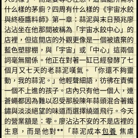
什么樣的茅廁？四周有什么樣的《宇宙水餃
與終極醬料師》第一章：蒜泥與末日預兆廖
沾沾坐在他那間被稱為「宇宙水餃中心」的
店裡，但這間店的外觀更像是一個被遺棄的
藍色塑膠棚，與「宇宙」或「中心」這兩個
詞毫無關係。他正在對著一缸已經發酵了七
個月又七天的老蒜泥嘆氣。「你還不夠靈
動，我的蒜泥。」他輕聲細語，彷彿在責備
一個不上進的孩子。店內只有他一個人，連
蒼蠅都因為難以忍受那股陳年蒜頭混合著鐵
鏽與淡淡絕望的味道而選擇繞道飛行。今天
的營業額是：零。廖沾沾不安的不是店裡的
生意，而是他對**「蒜泥成本
包養
焦慮