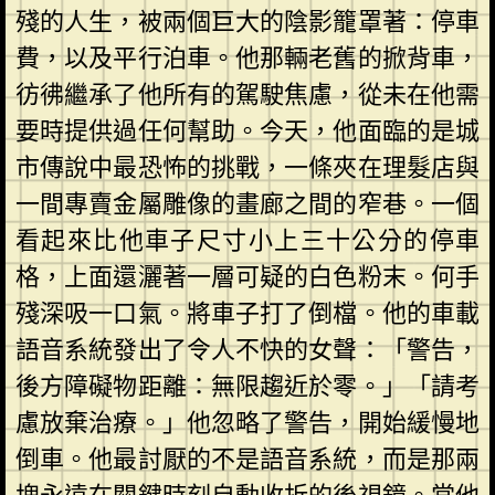
殘的人生，被兩個巨大的陰影籠罩著：停車
費，以及平行泊車。他那輛老舊的掀背車，
彷彿繼承了他所有的駕駛焦慮，從未在他需
要時提供過任何幫助。今天，他面臨的是城
市傳說中最恐怖的挑戰，一條夾在理髮店與
一間專賣金屬雕像的畫廊之間的窄巷。一個
看起來比他車子尺寸小上三十公分的停車
格，上面還灑著一層可疑的白色粉末。何手
殘深吸一口氣。將車子打了倒檔。他的車載
語音系統發出了令人不快的女聲：「警告，
後方障礙物距離：無限趨近於零。」「請考
慮放棄治療。」他忽略了警告，開始緩慢地
倒車。他最討厭的不是語音系統，而是那兩