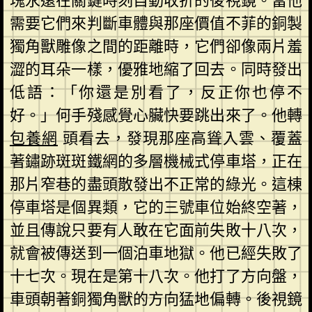
塊永遠在關鍵時刻自動收折的後視鏡。當他
需要它們來判斷車體與那座價值不菲的銅製
獨角獸雕像之間的距離時，它們卻像兩片羞
澀的耳朵一樣，優雅地縮了回去。同時發出
低語：「你還是別看了，反正你也停不
好。」何手殘感覺心臟快要跳出來了。他轉
包養網
頭看去，發現那座高聳入雲、覆蓋
著鏽跡斑斑鐵網的多層機械式停車塔，正在
那片窄巷的盡頭散發出不正常的綠光。這棟
停車塔是個異類，它的三號車位始終空著，
並且傳說只要有人敢在它面前失敗十八次，
就會被傳送到一個泊車地獄。他已經失敗了
十七次。現在是第十八次。他打了方向盤，
車頭朝著銅獨角獸的方向猛地偏轉。後視鏡