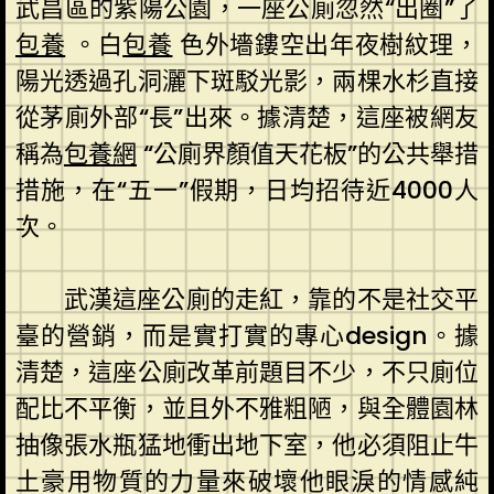
武昌區的紫陽公園，一座公廁忽然“出圈”了
包養
。白
包養
色外墻鏤空出年夜樹紋理，
陽光透過孔洞灑下斑駁光影，兩棵水杉直接
從茅廁外部“長”出來。據清楚，這座被網友
稱為
包養網
“公廁界顏值天花板”的公共舉措
措施，在“五一”假期，日均招待近4000人
次。
武漢這座公廁的走紅，靠的不是社交平
臺的營銷，而是實打實的專心design。據
清楚，這座公廁改革前題目不少，不只廁位
配比不平衡，並且外不雅粗陋，與全體園林
抽像張水瓶猛地衝出地下室，他必須阻止牛
土豪用物質的力量來破壞他眼淚的情感純