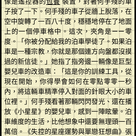
像是遙控器的
包養
裝置，對著何手殘的車
子按了一下。何手殘的車子從牆上脫落，在
空中旋轉了一百八十度，穩穩地停在了地面
上的一個停車格中。這次，夾角是——零
度。「你被分配給我的泊車學徒了。如果泊
車是一種宗教，你就是那個連方向盤都沒摸
過的新信徒。」她指了指旁邊一輛像是巨型
嬰兒車的改造車：「這是你的訓練工具，從
現在開始，你得學會如何在零點零零一秒
內，將這輛車精準停入對面的針眼大小的車
位裡。」何手殘看著那輛閃閃發光、還在播
放《小星星》的嬰兒車，感到一陣眩暈。泊
車維度的生活，比他想象中還要無理頭一百
萬倍。《失控的星座運勢與單戀狂想曲》張