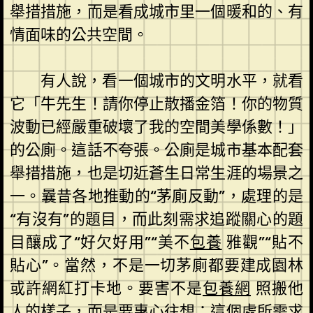
舉措措施，而是看成城市里一個暖和的、有
情面味的公共空間。
有人說，看一個城市的文明水平，就看
它「牛先生！請你停止散播金箔！你的物質
波動已經嚴重破壞了我的空間美學係數！」
的公廁。這話不夸張。公廁是城市基本配套
舉措措施，也是切近蒼生日常生涯的場景之
一。曩昔各地推動的“茅廁反動”，處理的是
“有沒有”的題目，而此刻需求追蹤關心的題
目釀成了“好欠好用”“美不
包養
雅觀”“貼不
貼心”。當然，不是一切茅廁都要建成園林
或許網紅打卡地。要害不是
包養網
照搬他
人的樣子，而是要專心往想：這個處所需求