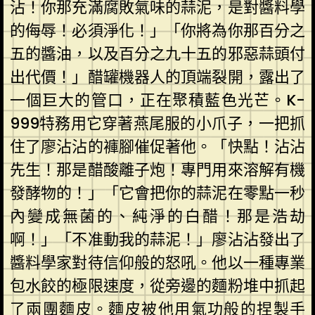
沾！你那充滿腐敗氣味的蒜泥，是對醬料學
的侮辱！必須淨化！」「你將為你那百分之
五的醬油，以及百分之九十五的邪惡蒜頭付
出代價！」醋罐機器人的頂端裂開，露出了
一個巨大的管口，正在聚積藍色光芒。K-
999特務用它穿著燕尾服的小爪子，一把抓
住了廖沾沾的褲腳催促著他。「快點！沾沾
先生！那是醋酸離子炮！專門用來溶解有機
發酵物的！」「它會把你的蒜泥在零點一秒
內變成無菌的、純淨的白醋！那是浩劫
啊！」「不准動我的蒜泥！」廖沾沾發出了
醬料學家對待信仰般的怒吼。他以一種專業
包水餃的極限速度，從旁邊的麵粉堆中抓起
了兩團麵皮。麵皮被他用氣功般的捏製手