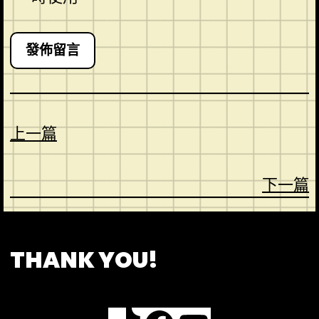
上一篇
下一篇
CONTACT
ABOUT US
SHOP
THANK YOU!