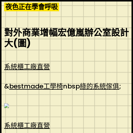
Skip
夜色正在學會呼吸
to
content
對外商業增幅宏億嵐辦公室設計
大(圖)
系統櫃工廠直營
&
bestmade工學椅
nbsp
綠的系統傢俱
;
系統櫃工廠直營