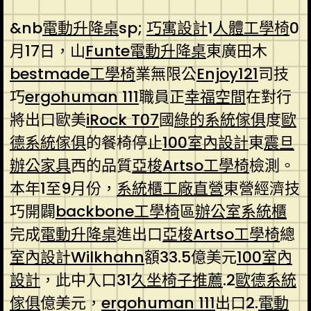
&nb
電動升降桌
sp;
巧寓設計
1
人體工學椅
0
月17日，山
Funte電動升降桌
東廣田木
bestmade工學椅
業無限公
Enjoy121
司技
巧
ergohuman 111
職員正
幸福空間
在對行
將出口歐美
iRock T07
國
綠的系統傢俱
度
歐
德系統傢俱
的餐椅停止
100室內設計
東
震旦
辦公家具
西的品質
亞梭Artso工學椅
檢測。
本年1至9月份，
系統櫃工廠直營
東營經濟技
巧開闢
backbone工學椅
區
辦公室系統櫃
完成
電動升降桌
進出口
亞梭Artso工學椅
總
室內設計
Wilkhahn
額33.5億美元
100室內
設計
，此中入口31
久坐椅子推薦
.2
歐德系統
傢俱
億美元，
ergohuman 111
出口2.
電動