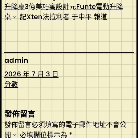
升降桌
3億美
巧寓設計
元
Funte電動升降
桌
。 記
Xten法拉利
者 于中平 報道
admin
2026 年 7 月 3 日
分數
發佈留言
發佈留言必須填寫的電子郵件地址不會公
開。
必填欄位標示為
*