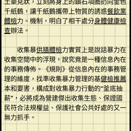
土豪見狀，立刻將身上的鑽石項圈扔向金色
千紙鶴，讓千紙鶴攜帶上物質的誘惑
餐飲業
體檢
力。機制，明白了相干處分
身體健康檢
查
辦法。
收集暴
供膳體檢
力實質上是說話暴力在
收集空間中的浮現，說究竟是一種信息內在
的事務傳佈。《規則》從信息內在的事務管
理的維度，找準收集暴力管理的基
健檢推薦
本和要害，構成對收集暴力行動的“釜底抽
薪”，必將成為營建傑出收集生態、保證國
民符合法規權益、保護社會公共好處的又一
無力抓手。