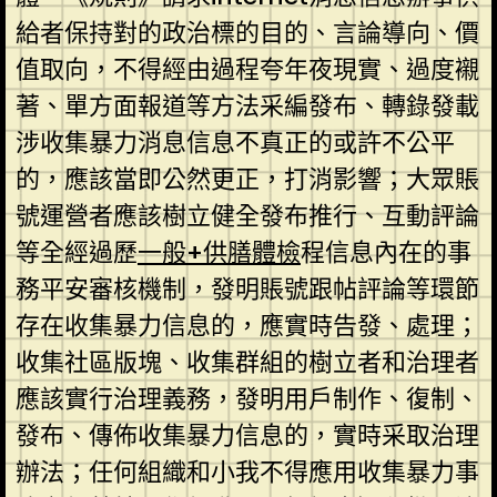
給者保持對的政治標的目的、言論導向、價
值取向，不得經由過程夸年夜現實、過度襯
著、單方面報道等方法采編發布、轉錄發載
涉收集暴力消息信息不真正的或許不公平
的，應該當即公然更正，打消影響；大眾賬
號運營者應該樹立健全發布推行、互動評論
等全經過歷
一般+供膳體檢
程信息內在的事
務平安審核機制，發明賬號跟帖評論等環節
存在收集暴力信息的，應實時告發、處理；
收集社區版塊、收集群組的樹立者和治理者
應該實行治理義務，發明用戶制作、復制、
發布、傳佈收集暴力信息的，實時采取治理
辦法；任何組織和小我不得應用收集暴力事