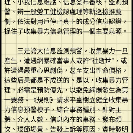
理、小我信息維護、信息發布審核、監測預
警、辨
一般勞工健檢
認處理等軌
巡檢推薦
制，依法對用戶停止真正的成分信息認證，
捉住了收集暴力信息管理的一個主要泉源。
三是誇大信息監測預警。收集暴力一旦
產生，遭遇網暴確當事人或許“社逝世”，或
許遭遇嚴重心思創傷，甚至支出性命價格，
這些后果都是不成逆的。是以，收集暴力管
理，必需是預防優先，以避免網爆發生為第
一要務。《規則》請求平臺樹立健全收集暴
力信息預警模子，綜合事務種別、針對主
體、介入人數、信息內在的事務、發布頻
次、環節場景、告發上訴等原因，實時發明