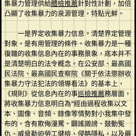
集暴力管理供給
體檢推薦
針對性計劃，加倍
凸顯了收集暴力的泉源管理，特點光鮮。
一是界定收集暴力信息。清楚界定管理
對象，是有用管理的條件。收集暴力是一種
復雜的收集信息內在的事務景象，底本并不
是清楚明白的法令概念。在公安部、最高國
民法院、最高國民查察院《關于依法懲辦收
集暴力守法犯法的領導看法》的基本上，
《規則》從信息內在的事
巡檢推薦
務層面，
將收集暴力信息明白為“經由過程收集以文
本、圖像、音頻、錄像等情勢對小我集中發
布的，含有欺侮漫罵、闢謠譭謗、鼓動冤
仇、威脅勒迫
勞工健檢
、侵略隱私，以及嚴