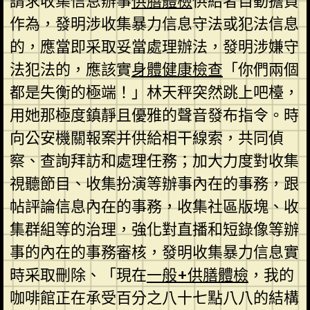
請求收集信息辦事
供膳體檢
供給者自動擔負
作為，發明涉收集暴力信息守法或犯法信息
的，應當即采取妥當處理辦法，發明涉嫌守
法犯法的，應該實
身體健康檢查
「你們兩個
都是失衡的極端！」林天秤突然跳上吧檯，
用她那極度鎮靜且優雅的聲音發布指令。時
向公安機關報案并供給相干線索，共同偵
察、查詢拜訪和處理任務；加大力度對收集
視聽節目、收集扮演等辦事內在的事務，跟
帖評論信息內在的事務，收集社區版塊、收
集群組等的治理，強化對直播和短錄像等辦
事的內在的事務審核，發明收集暴力信息實
時采取刪除、「現在
一般+供膳體檢
，我的
咖啡館正在承受百分之八十七點八八的結構