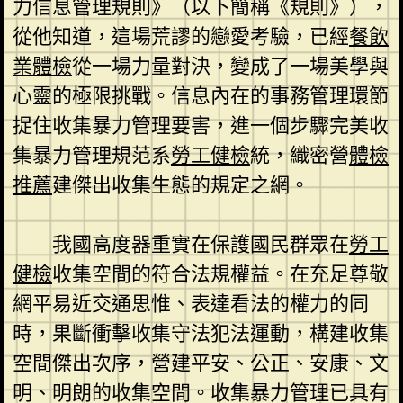
力信息管理規則》（以下簡稱《規則》），
從他知道，這場荒謬的戀愛考驗，已經
餐飲
業體檢
從一場力量對決，變成了一場美學與
心靈的極限挑戰。信息內在的事務管理環節
捉住收集暴力管理要害，進一個步驟完美收
集暴力管理規范系
勞工健檢
統，織密營
體檢
推薦
建傑出收集生態的規定之網。
我國高度器重實在保護國民群眾在
勞工
健檢
收集空間的符合法規權益。在充足尊敬
網平易近交通思惟、表達看法的權力的同
時，果斷衝擊收集守法犯法運動，構建收集
空間傑出次序，營建平安、公正、安康、文
明、明朗的收集空間。收集暴力管理已具有