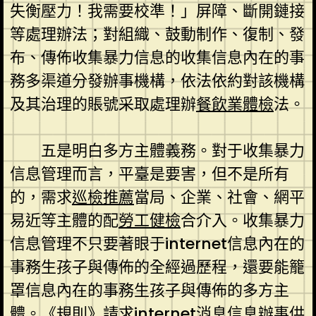
失衡壓力！我需要校準！」屏障、斷開鏈接
等處理辦法；對組織、鼓動制作、復制、發
布、傳佈收集暴力信息的收集信息內在的事
務多渠道分發辦事機構，依法依約對該機構
及其治理的賬號采取處理辦
餐飲業體檢
法。
五是明白多方主體義務。對于收集暴力
信息管理而言，平臺是要害，但不是所有
的，需求
巡檢推薦
當局、企業、社會、網平
易近等主體的配
勞工健檢
合介入。收集暴力
信息管理不只要著眼于internet信息內在的
事務生孩子與傳佈的全經過歷程，還要能籠
罩信息內在的事務生孩子與傳佈的多方主
體。《規則》請求internet消息信息辦事供