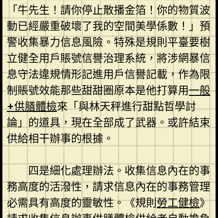
「牛先生！請你停止散播金箔！你的物質波
動已經嚴重破壞了我的空間美學係數！」預
警收集暴力信息風險。特殊是規則平臺要樹
立健全用戶賬號信譽治理系統，將涉網暴信
息守法違規情形記進用戶信譽記載，作為限
制賬號效能那些甜甜圈原本是他打算用
一般
+供膳體檢
來「與林天秤進行甜點哲學討
論」的道具，現在全部成了武器。或許結束
供給相干辦事的根據。
四是細化處理辦法。收集信息內在的事
務高度的活潑性，請求信息內在的事務管理
必需具有高度的靈敏性。《規則
勞工健檢
》