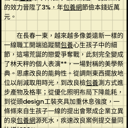
的效力晉陞了3%，年
包養網
節儉本錢近萬
元。
在長春一東，越來越多像姜遠新一樣的
一線職工開端追蹤關
包養
心生孩子中的細
節，這場荒誕的戀愛爭奪戰，此刻完全變成
了林天秤的個人表演**，一場對稱的美學祭
典。思慮改良的能夠性。從調劑東西擺放地
位以削減取用時光，到改良檢
包養
測方式進
步產物及格率；從優化照明布局下降能耗，
到從頭design工裝夾具加重休息強度，一
條條來自生孩子一線的提出會聚成企業立異
的泉
包養網
源死水，疾速改良案例提交量同