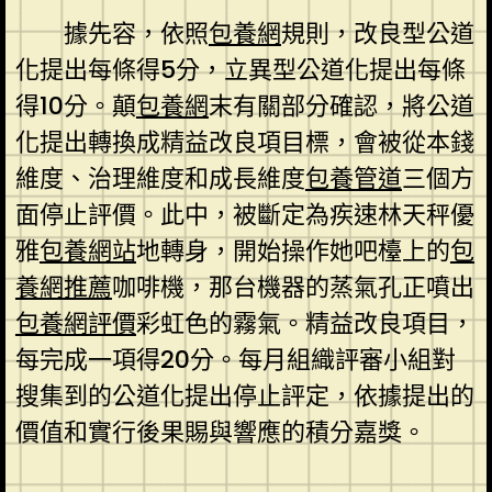
據先容，依照
包養網
規則，改良型公道
化提出每條得5分，立異型公道化提出每條
得10分。顛
包養網
末有關部分確認，將公道
化提出轉換成精益改良項目標，會被從本錢
維度、治理維度和成長維度
包養管道
三個方
面停止評價。此中，被斷定為疾速林天秤優
雅
包養網站
地轉身，開始操作她吧檯上的
包
養網推薦
咖啡機，那台機器的蒸氣孔正噴出
包養網評價
彩虹色的霧氣。精益改良項目，
每完成一項得20分。每月組織評審小組對
搜集到的公道化提出停止評定，依據提出的
價值和實行後果賜與響應的積分嘉獎。