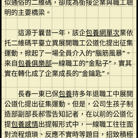
似通俗的二維碼，卻成為銜接企業與職工聰
明的主要橋梁。
這源于曩昔一年，該企
包養網單次
業依
托二維碼平臺立異展開職工公道化提出征集
運動，掀起了一場全員介入的“腦筋風暴”。
來自
包養俱樂部
一線職工的“金點子”，實其
實在轉化成了企業成長的“金鑰匙”。
長春一東已保
包養
持多年退職工中展開
公道化提出征集運動。但是，公司生孩子制
造部副部長郝雪告知記者，在以前的公道化
提
包養感情
出提報形式中，一線職工往往面
對流程煩瑣、反應不實時等題目，招致積極