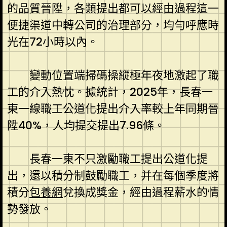
的品質晉陞，各類提出都可以經由過程這一
便捷渠道中轉公司的治理部分，均勻呼應時
光在72小時以內。
變動位置端掃碼操縱極年夜地激起了職
工的介入熱忱。據統計，2025年，長春一
東一線職工公道化提出介入率較上年同期晉
陞40%，人均提交提出7.96條。
長春一東不只激勵職工提出公道化提
出，還以積分制鼓勵職工，并在每個季度將
積分
包養網
兌換成獎金，經由過程薪水的情
勢發放。