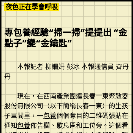
Skip
夜色正在學會呼吸
to
content
專包養經驗“掃一掃”提提出 “金
點子”變“金鑰匙”
本報記者 柳姍姍 彭冰 本報通信員 齊丹
丹
現在，在西南產業團體長春一東聚散器
股份無限公司（以下簡稱長春一東）的生孩
子車間里，一
包養
個個奪目的二維碼張貼在
通知
包養
佈告欄、歇息區和工位旁。這個看