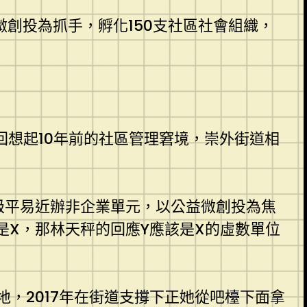
微創投為抓手，孵化150支社區社會組織，
回想起10年前的社區管理窘境，崇外街道相
級平易近辦非企業單元，以公益微創投為焦
X，那林天秤的回應Y應該是X的虛數單位
，2017年在街道支撐下正她從吧檯下面拿