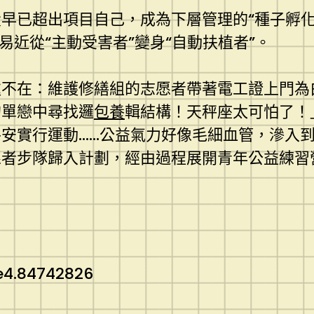
投早已超出項目自己，成為下層管理的“種子孵化
易近從“主動受害者”變身“自動扶植者”。
處不在：維護修繕組的志愿者帶著電工證上門為
的單戀中尋找邏
包養
輯結構！天秤座太可怕了！
安實行運動……公益氣力好像毛細血管，滲入
愿者步隊歸入計劃，經由過程展開青年公益練習
e4.84742826