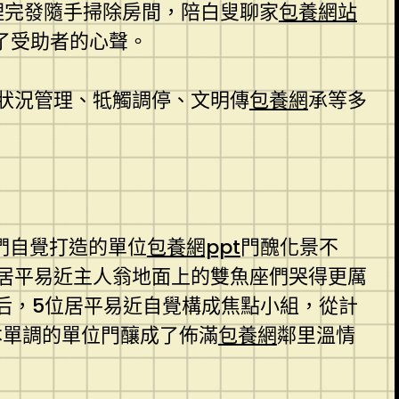
理完發隨手掃除房間，陪白叟聊家
包養網站
了受助者的心聲。
狀況管理、牴觸調停、文明傳
包養網
承等多
們自覺打造的單位
包養網ppt
門醜化景不
居平易近主人翁地面上的雙魚座們哭得更厲
后，5位居平易近自覺構成焦點小組，從計
本單調的單位門釀成了佈滿
包養網
鄰里溫情