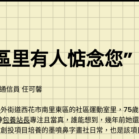
區里有人惦念您”
報通信員 任可馨
格
外街道西花市南里東區的社區運動室里，75
神
包養站長
專注且當真，誰能想到，幾年前她還
創投項目培養的墨噴鼻字畫社日常，也是該項目