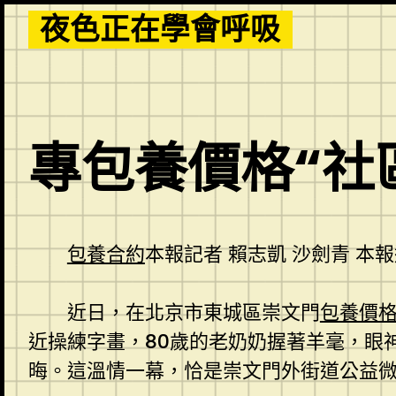
Skip
夜色正在學會呼吸
to
content
專包養價格“社
包養合約
本報記者 賴志凱 沙劍青 本
近日，在北京市東城區崇文門
包養價
近操練字畫，80歲的老奶奶握著羊毫，眼
晦。這溫情一幕，恰是崇文門外街道公益微