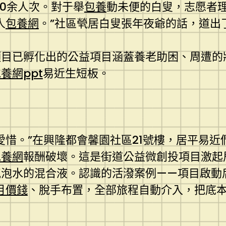
00余人次。對于舉
包養
動未便的白叟，志愿者
人
包養網
。”社區煢居白叟張年夜爺的話，道出
項目已孵化出的公益項目涵蓋養老助困、周遭的
養網ppt
易近生短板。
愛惜。”在興隆都會馨園社區21號樓，居平易近
包養網
報酬破壞。這是街道公益微創投項目激起
泡水的混合液。認識的活潑案例——項目啟動
月價錢
、脫手布置，全部旅程自動介入，把底