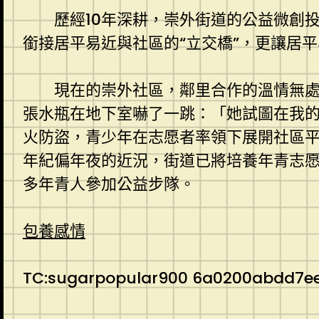
歷經10年深耕，崇外街道的公益微創
銜接居平易近與社區的“立交橋”，更讓居平
現在的崇外社區，鄰里合作的溫情無
張水瓶在地下室嚇了一跳：「她試圖在我
火防盜，青少年在志愿者率領下展開社區平
年紀偏年夜的近況，街道已將培養年青志
多年青人參加公益步隊。
包養感情
TC:sugarpopular900 6a0200abdd7e