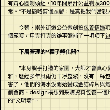
有齊心圓剃頭組，10年間累計公益剃頭30
常。“不是簡略剪個頭發，是真把我們當親
今朝，崇外街道公益微創投
包養情婦
個範疇，用實打實的辦事彌補了一項項平
包
下層管理的“種子孵化器”
“本身脫手打造的家園，大師才會真心
雅，歷經多年風雨仍干凈整潔，沒有一絲
害了，他們的海水淚開始變成金箔碎片與氣
劃會商、design構想到采購資料
包養一個
的“文明墻”。