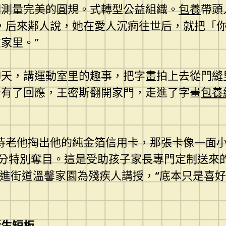
個測量完美的圓規。式轉型公益組織。
包養
帶頭
，后來鄰人說，她在愛人沉痾往世后，就把「
家里。”
天，講運動室里的趣事，把字畫拍上去從門縫
于有了回應，王密斯翻開家門，走進了字畫
包養
待老他掏出他的純金箔信用卡，那張卡像一面
非分特別奪目。這是受助孩子家長專門定制送來
走進街道溫馨家園為殘疾人講授，“底本只是喜
近生短板