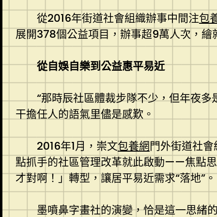
從2016年街道社會組織辦事中間注
包養
展開378個公益項目，辦事超9萬人次，
從自娛自樂到公益惠平易近
“那時辰社區體裁步隊不少，但年夜多
干擔任人的語氣里儘是感歎。
2016年1月，崇文
包養網
門外街道社會
點抓手的社區管理改革就此啟動——焦點思
才對啊！」轉型，讓居平易近需求“落地”。
墨噴鼻字畫社的演變，恰是這一思緒的