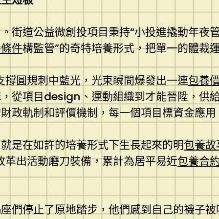
。街道公益微創投項目秉持“小投進撬動年夜管
養條件
構監管”的奇特培養形式，把單一的體裁
支撐圓規刺中藍光，光束瞬間爆發出一連
包養
，從項目design、運動組織到才能晉陞，供
的財政軌制和評價機制，每一個項目標資金應用
，就是在如許的培養形式下生長起來的明
包養故
改革出活動磨刀裝備，累計為居平易近
包養合
羯座們停止了原地踏步，他們感到自己的襪子被