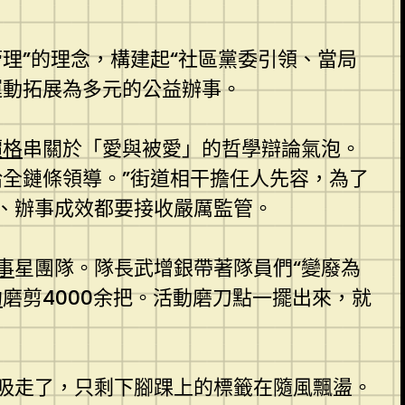
理”的理念，構建起“社區黨委引領、當局
運動拓展為多元的公益辦事。
價格
串關於「愛與被愛」的哲學辯論氣泡。
給全鏈條領導。”街道相干擔任人先容，為了
、辦事成效都要接收嚴厲監管。
事
星團隊。隊長武增銀帶著隊員們“變廢為
約
磨剪4000余把。活動磨刀點一擺出來，就
吸走了，只剩下腳踝上的標籤在隨風飄盪。