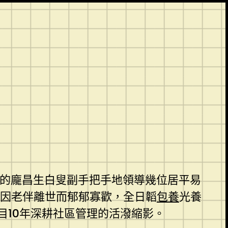
歲的龐昌生白叟副手把手地領導幾位居平易
因老伴離世而郁郁寡歡，全日韜
包養
光養
10年深耕社區管理的活潑縮影。