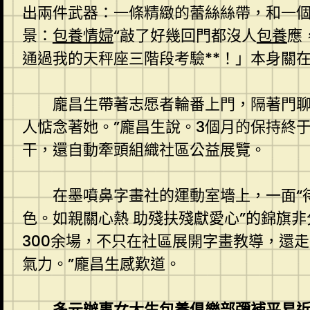
出兩件武器：一條精緻的蕾絲絲帶，和一
景：
包養情婦
“敲了好幾回門都沒人
包養
應
通過我的天秤座三階段考驗**！」本身關在
龐昌生帶著志愿者輪番上門，隔著門聊
人惦念著她。”龐昌生說。3個月的保持終
干，還自動牽頭組織社區公益展覽。
在墨噴鼻字畫社的運動室墻上，一面“
色。如親關心熱 助殘扶殘獻愛心”的錦旗
300余場，不只在社區展開字畫教導，還
氣力。”龐昌生感歎道。
多元辦事
女大生包養俱樂部
彌補平易