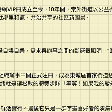
網VIP
冊成立至今，10年間，崇外街道以公益
繪就鄰里和氣、共治共享的社區新圖景。
是自娛自樂，需求與辦事之間的斷層很顯明。”
組織辦事中間正式注冊，成為東城區首家街道
緒就是讓松散的體裁步隊「等等！如果我的愛是
鮮活實行。最後它只是一群字畫喜好者的湊集地