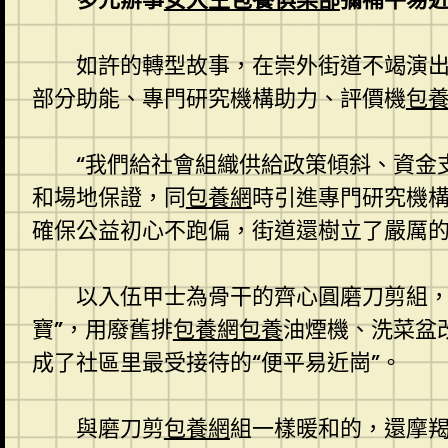
如許的轉型故事，在崇外街道不竭演出
部分助能、專門研究機構助力、評價機
包
“我們給社會組織供給政策傾斜、資金
和場地保證，同
包養網
時引進專門研究機構
確保公益初心不跑偏，街道還樹立了嚴厲
以入伍甲士為骨干的齊心圓磨刀剪組
寶”，用廢舊排
包養網
包養
油煙機、洗菜盆
成了社區里最受接待的“便平易近崗”。
與磨刀剪
包養網
組一樣暖和的，還摩