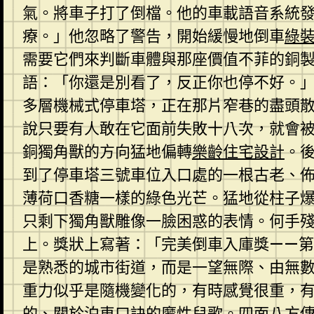
氣。將車子打了倒檔。他的車載語音系統
療。」他忽略了警告，開始緩慢地倒車
綠
需要它們來判斷車體與那座價值不菲的銅
語：「你還是別看了，反正你也停不好。
多層機械式停車塔，正在那片窄巷的盡頭
說只要有人敢在它面前失敗十八次，就會
銅獨角獸的方向猛地偏轉
樂齡住宅設計
。
到了停車塔三號車位入口處的一根古老、
薄荷口香糖一樣的綠色光芒。猛地從柱子
只剩下獨角獸雕像一臉困惑的表情。何手
上。獎狀上寫著：「完美倒車入庫獎——
是熟悉的城市街道，而是一望無際、由無
重力似乎是隨機變化的，有時感覺很重，
的、關於泊車口訣的魔性兒歌。四面八方