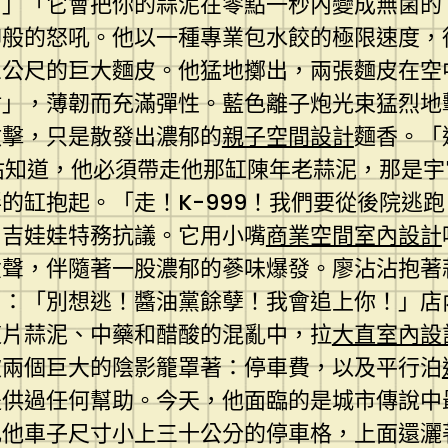
！」「它會把你的蒜泥在零點一秒內變成無菌的
仰般的怒吼。他以一種專業包水餃的極限速度，
三公尺的巨大麵皮。他猛地擲出，兩張麵皮在空
盾」，薄韌而充滿彈性。藍色離子炮光束猛烈地
攻擊，只是散發出濃郁的
親子空間設計
麵香。「
沾沾知道，他必須帶走他那缸陳年老蒜泥，那是
的缸抱起。「走！K-999！我們要從後院逃
」吉娃娃特務抗議。它用小嘴
商業空間室內設計
聲，伴隨著一股濃郁的蔘味爆發。廖沾沾抱著蒜
叫：「別想逃！醬油黨餘孽！我會追上你！」店
這片蒜泥、中藥和醋酸的混亂中，拉
大直室內設
被兩個巨大的陰影籠罩著：停車費，以及平行泊
提供過任何幫助。今天，他面臨的是城市傳說中
比他車子尺寸小上三十公分的停車格，上面還灑