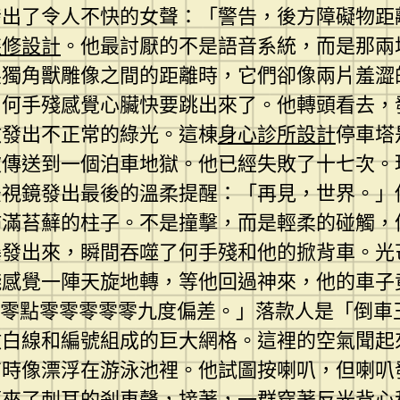
發出了令人不快的女聲：「警告，後方障礙物距
裝修設計
。他最討厭的不是語音系統，而是那兩
製獨角獸雕像之間的距離時，它們卻像兩片羞澀
」何手殘感覺心臟快要跳出來了。他轉頭看去，
散發出不正常的綠光。這棟
身心診所設計
停車塔
被傳送到一個泊車地獄。他已經失敗了十七次。
後視鏡發出最後的溫柔提醒：「再見，世界。」
佈滿苔蘚的柱子。不是撞擊，而是輕柔的碰觸，
爆發出來，瞬間吞噬了何手殘和他的掀背車。光
殘感覺一陣天旋地轉，等他回過神來，他的車子
第零點零零零零零九度偏差。」落款人是「倒車
數白線和編號組成的巨大網格。這裡的空氣聞起
有時像漂浮在游泳池裡。他試圖按喇叭，但喇叭
傳來了刺耳的剎車聲，接著，一群穿著反光背心