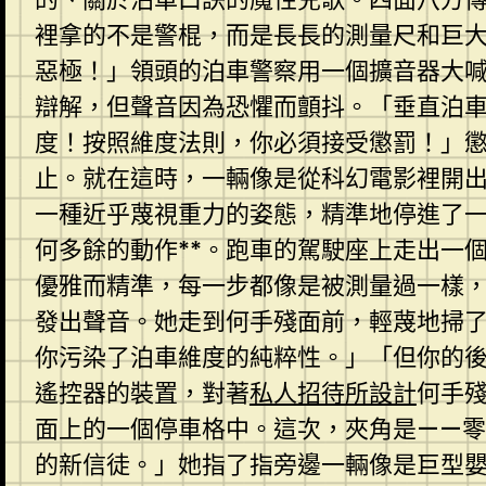
裡拿的不是警棍，而是長長的測量尺和巨
惡極！」領頭的泊車警察用一個擴音器大
辯解，但聲音因為恐懼而顫抖。「垂直泊
度！按照維度法則，你必須接受懲罰！」懲
止。就在這時，一輛像是從科幻電影裡開
一種近乎蔑視重力的姿態，精準地停進了
何多餘的動作**。跑車的駕駛座上走出一
優雅而精準，每一步都像是被測量過一樣
發出聲音。她走到何手殘面前，輕蔑地掃
你污染了泊車維度的純粹性。」「但你的
遙控器的裝置，對著
私人招待所設計
何手
面上的一個停車格中。這次，夾角是——
的新信徒。」她指了指旁邊一輛像是巨型