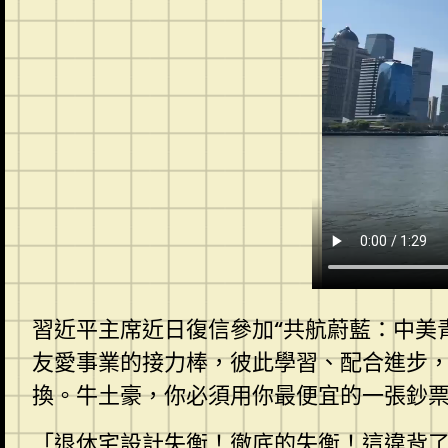
習近平主席近日復信參加“共航蔚藍：中美
友愛事業的接力棒，彼此學習、配合進步，
換。牛土豪，你必須用你最便宜的一張鈔
「
退休宅設計
失衡！徹底的失衡！這違背