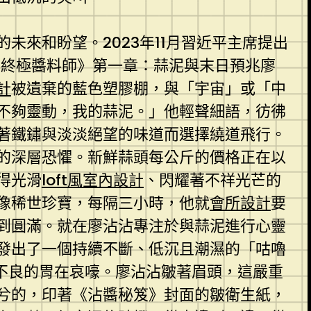
來和盼望。2023年11月習近平主席提出
餃與終極醬料師》第一章：蒜泥與末日預兆廖
計
被遺棄的藍色塑膠棚，與「宇宙」或「中
不夠靈動，我的蒜泥。」他輕聲細語，彷彿
著鐵鏽與淡淡絕望的味道而選擇繞道飛行。
*的深層恐懼。新鮮蒜頭每公斤的價格正在以
得光滑
loft風室內設計
、閃耀著不祥光芒的
像稀世珍寶，每隔三小時，他就
會所設計
要
到圓滿。就在廖沾沾專注於與蒜泥進行心靈
發出了一個持續不斷、低沉且潮濕的「咕嚕
不良的胃在哀嚎。廖沾沾皺著眉頭，這嚴重
兮的，印著《沾醬秘笈》封面的皺衛生紙，