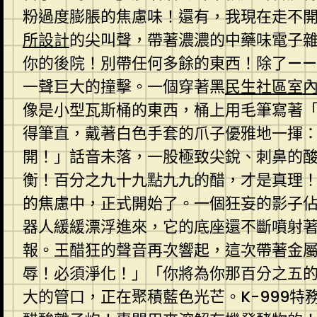
粉過度膨脹的焦慮味！還有，我現在走不開
所設計
的尖叫聲，帶著濃濃的中藥味電子雜
你的後院！別帶任何多餘的東西！除了—
一聲巨大的撞擊。一個穿著黑
民生社區室
像是小型瓦斯桶的東西，桶上用毛筆寫著「
得筆直，戴著白色手套的爪子優雅地一揮
開！」話音未落，一股極致尖銳、刺鼻的
衡！百分之九十九點九九的醋，才是真理
的焦慮中，正式開始了。一個狂妄的影子
器人緩緩漂浮進來，它的底座還不斷噴射
報。王醋狂的聲音再次響起，這次帶著金
辱！必須淨化！」「你將為你那百分之五
大的管口，正在聚積藍色光芒。K-999