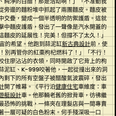
、純淨的白醋！那是浩劫啊！」「不准動我
從旁邊的麵粉堆中抓起了兩團麵皮。麵皮被
中交疊，變成一個半透明的防禦護盾。這就
擊中麵皮護盾，發出了一聲像是汽水開蓋的
這麵皮的延展性！完美！但撐不了太久！」
宇宙的希望。他跑到蒜泥缸
新古典設計
前，使
跑！別再管你的紅棗枸杞燃料了！」「不行！
咬住廖沾沾的衣領，同時開啟了它背上的枸
泥缸、K-999咬著他，一起從撞出來的洞
內剩下的所有空盤子被醋酸氣波震碎，發出
計
開了帷幕。《平行泊
健康住宅
車維度：車
遊艇設計
車。他那輛老舊的掀背車，彷彿繼
最恐怖的挑戰，一條夾在理髮店與一間專賣
著一層可疑的白色粉末。何手殘深吸一口