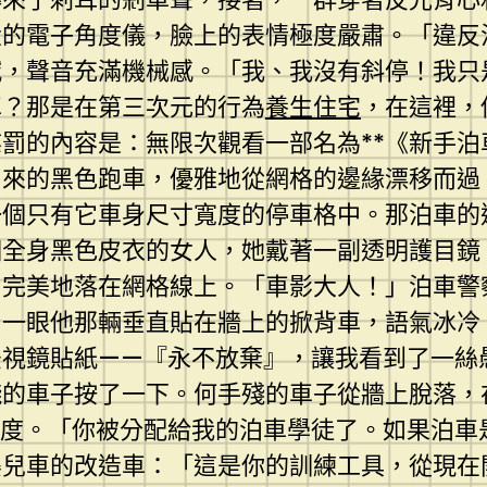
大的電子角度儀，臉上的表情極度嚴肅。「違反
喊，聲音充滿機械感。「我、我沒有斜停！我只
車？那是在第三次元的行為
養生住宅
，在這裡，
罰的內容是：無限次觀看一部名為**《新手
出來的黑色跑車，優雅地從網格的邊緣漂移而過
一個只有它車身尺寸寬度的停車格中。那泊車的
個全身黑色皮衣的女人，她戴著一副透明護目
，完美地落在網格線上。「車影大人！」泊車警
了一眼他那輛垂直貼在牆上的掀背車，語氣冰冷
後視鏡貼紙——『永不放棄』，讓我看到了一絲
殘的車子按了一下。何手殘的車子從牆上脫落，
零度。「你被分配給我的泊車學徒了。如果泊車
嬰兒車的改造車：「這是你的訓練工具，從現在