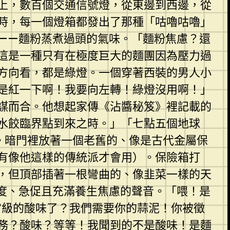
上，數百個交通信號燈，從東邊到西邊，從
時，每一個燈箱都發出了那種「咕嚕咕嚕」
——麵粉蒸煮過頭的氣味。「麵粉焦慮？還
這是一種只有在極度巨大的麵團因為壓力過
方向看，都是綠燈。一個穿著西裝的男人小
是紅一下啊！我要向左轉！綠燈沒用啊！」
謀而合。他想起家傳《沾醬秘笈》裡記載的
水餃臨界點到來之時。」「七點五個地球
。暗門裡放著一個老舊的、像是古代金屬保
有像他這樣的傳統派才會用）。保險箱打
，但頂部插著一根彎曲的、像韭菜一樣的天
度、急促且充滿養生焦慮的聲音。「喂！是
宙級的酸味了？我們需要你的蒜泥！你被徵
務？酸味？等等！我聞到的不是酸味！是麵