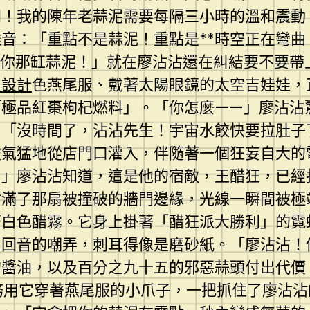
！我的陳年老蒜泥需要每隔三小時的溫和震動！
音：「重點不是蒜泥！重點是**時空正在彎曲
—你那缸蒜泥！」就在廖沾沾還在糾結要不要帶
內設計
色燕尾服、戴著太陽眼鏡的太空吉娃娃，
極品紅棗枸杞燃料」。「你怎麼——」廖沾沾驚
：「沒時間了，沾沾先生！宇宙水餃快要拉肚子
酸氣猛地從店門口灌入，伴隨著一個狂妄自大的
！」廖沾沾知道，這是他的宿敵，王醋狂，已經
佔滿了那扇被撞破的牆門邊緣，光線一瞬間被極
著白色醋霧。它身上掛著「醋狂派大勝利」的霓
屬回音的嘲弄，刺耳得像是磨砂紙。「廖沾沾！
的醬油，以及百分之九十五的邪惡蒜頭付出代價
特務用它穿著燕尾服的小爪子，一把抓住了廖沾