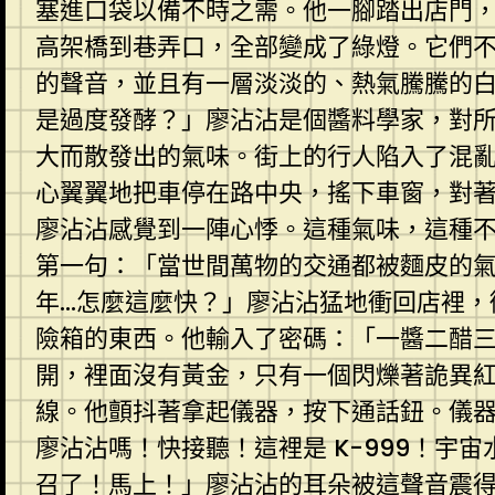
塞進口袋以備不時之需。他一腳踏出店門
高架橋到巷弄口，全部變成了綠燈。它們
的聲音，並且有一層淡淡的、熱氣騰騰的
是過度發酵？」廖沾沾是個醬料學家，對
大而散發出的氣味。街上的行人陷入了混
心翼翼地把車停在路中央，搖下車窗，對
廖沾沾感覺到一陣心悸。這種氣味，這種
第一句：「當世間萬物的交通都被麵皮的
年…怎麼這麼快？」廖沾沾猛地衝回店裡，
險箱的東西。他輸入了密碼：「一醬二醋
開，裡面沒有黃金，只有一個閃爍著詭異
線。他顫抖著拿起儀器，按下通話鈕。儀
廖沾沾嗎！快接聽！這裡是 K-999！
召了！馬上！」廖沾沾的耳朵被這聲音震