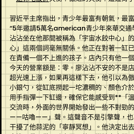
習近平主席指出，青少年最富有朝氣，最富
“5年邀請5萬名american青少年來
沾沾坐在他那間被稱為「宇宙水餃中心」
心」這兩個詞毫無關係。他正在對著一缸
在責備一個不上進的孩子。店內只有他一
今天的營業額是：零。廖沾沾不安的不是店
超光速上漲，如果再這樣下去，他引以為
小銀勺，從缸底撈起一坨濃稠的、顏色介
用手指彈一下缸邊，確保它能感受到**「溫
交流時，外面的世界開始發出一些不對勁
——咕嚕——」聲。這聲音不是引擎聲，
干擾了他蒜泥的「寧靜冥想」。他決定出