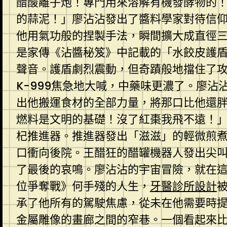
醋酸離子炮！專門用來溶解有機發酵物的
的蒜泥！」廖沾沾發出了醬料學家對待信
他用氣功般的捏製手法，瞬間擴大成直徑
是家傳《沾醬秘笈》中記載的「水餃皮護
聲音。護盾劇烈震動，但奇蹟般地擋住了
K-999焦急地大喊，中藥味更濃了。廖
出他搬運食材的全部力量，將那口比他還胖
燃料是文明的基礎！沒了紅棗我飛不遠！
杞推進器。推進器發出「滋滋」的輕微煎煮
口衝向後院。王醋狂的醋罐機器人發出尖
了最後的哀鳴。廖沾沾的宇宙冒險，就在
位爭奪戰》何手殘的人生，
牙醫診所設計
承了他所有的駕駛焦慮，從未在他需要時
金屬雕像的畫廊之間的窄巷。一個看起來