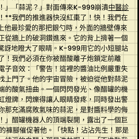
」「蒜泥？」對面傳來K-999崩潰
中醫診
！**我們的推進器快沒紅棗了！快！我們在
上他最珍愛的那把銀勺時，外面的牆壁傳來
正從牆上的破洞鑽進來。它的背上揹著一個
訝地瞪大了眼睛。K-999用它的小短腿站
了！我們必須在你被醋酸離子炮鎖定前離
電子音效：「警告！這裡的醬油比例嚴重失
找上門了。他的宇宙冒險，被迫從他對蒜泥
端的酸氣扭曲。一個閃閃發光、像醋罐的機
虹燈牌，閃爍得讓人眼睛發疼，同時發出警
你那充滿腐敗氣味的蒜泥，是對醬料學的侮
！」醋罐機器人的頂端裂開，露出了一個巨
沾的褲腳催促著他。「快點！沾沾先生！那是