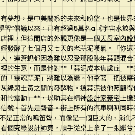
有夢想，是中美關系的未來和盼望，也是世界的未
華交通學習”倡議以來，已有超過5萬名a《宇宙水
的店裡，但這間店的外觀更像是一個
天母室內設
已經發酵了七個月又七天的老蒜泥嘆氣。「你還
個人，連蒼蠅都因為難以忍受那股陳年蒜頭混合
裡的生意，而是他對**「蒜泥成本焦慮症」*
傲的「靈魂蒜泥」將難以為繼。他拿著一把被磨
於灰綠與土黃之間的發酵物。這蒜泥被他照顧得
和的震動」**，以助其在精神
設計家豪宅
上達
的信號。首先是聲音。街上所有的汽車喇叭同時
也不是正常的鳴笛聲，而像是一個巨大的、消化
去看個究
綠設計師
竟，順手從桌上拿了一張髒兮