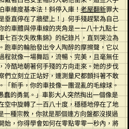
泊車維度基本法！斜停入庫！
老屋翻新
罪大
是垂直停在了牆壁上！」何手殘趕緊為自己
你的車體與停車線的夾角是——八十九點七
泊車七百次失敗集錦》的紀錄片，直到哭泣為
。跑車的輪胎發出令人陶醉的摩擦聲，它以
過程就像一場舞蹈，流暢、完美，且毫無任
鏡，冷酷地朝著何手殘的方向走來。她的步伐
察們立刻立正站好，連測量尺都顫抖著不敢
。「新手，你的車技像一團混亂的毛線球。
愚蠢的勇氣。」車影大人突然掏出一個像是
在空中旋轉了一百八十度，穩穩地停在了地
是一種宗教，你就是那個連方向盤都沒摸過
開始，你得學會如何在零點零零一秒內，將