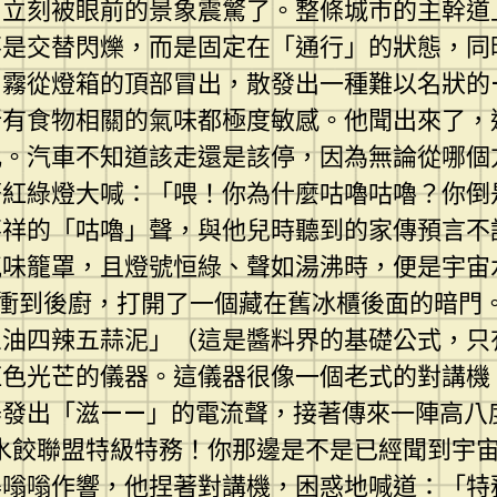
，立刻被眼前的景象震驚了。整條城市的主幹道
不是交替閃爍，而是固定在「通行」的狀態，同
白霧從燈箱的頂部冒出，散發出一種難以名狀的
所有食物相關的氣味都極度敏感。他聞出來了，
亂。汽車不知道該走還是該停，因為無論從哪個
著紅綠燈大喊：「喂！你為什麼咕嚕咕嚕？你倒
不祥的「咕嚕」聲，與他兒時聽到的家傳預言不
氣味籠罩，且燈號恒綠、聲如湯沸時，便是宇宙
衝到後廚，打開了一個藏在舊冰櫃後面的暗門
三油四辣五蒜泥」（這是醬料界的基礎公式，只
紅色光芒的儀器。這儀器很像一個老式的對講機
器發出「滋——」的電流聲，接著傳來一陣高八
宇宙水餃聯盟特級特務！你那邊是不是已經聞到宇
得嗡嗡作響，他捏著對講機，困惑地喊道：「特