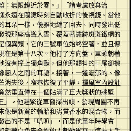
離：無限趨近於零。」「請考慮放棄治
塊永遠在關鍵時刻自動收折的後視鏡。當他
的耳朵一樣，優雅地縮了回去。同時發出低
發現那座高聳入雲、覆蓋著鏽跡斑斑鐵網的
是個異類，它的三號車位始終空著，並且傳
現在是第十八次。他打了方向盤，車頭朝著
他沒有撞上獨角獸，但他那顫抖的車尾卻擦
像戀人之間的耳語。接著，一道濃郁的、像
芒消失後，窄巷恢復了平靜，
禪風室內設計
竟然垂直停在一個貼滿了巨大獎狀的牆壁
王」。他趕緊從車窗探出頭，發現周圍不再
來像是新買的輪胎和劣質香水的混合物，而
發出的不是「叭叭」，而是他童年時學會
和戴著白色安全帽的人朝他衝來。這些人手