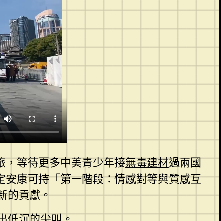
旅，等待更多中美青少年接
無毒建材
過兩國
定安康可持「第一階段：情感對等與質感互
新的貢獻。
出低沉的尖叫。