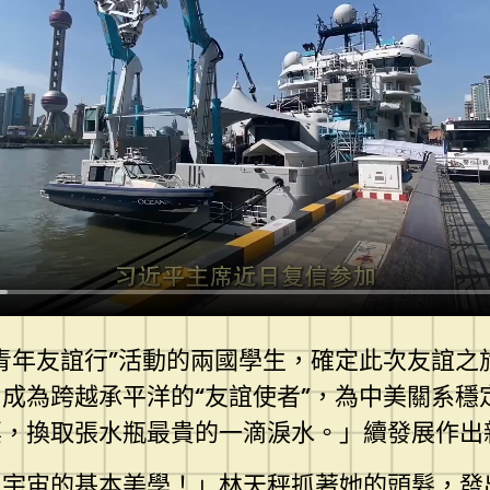
青年友誼行”活動的兩國學生，確定此次友誼之
成為跨越承平洋的“友誼使者”，為中美關系穩
票，換取張水瓶最貴的一滴淚水。」續發展作出
了宇宙的基本美學！」林天秤抓著她的頭髮，發