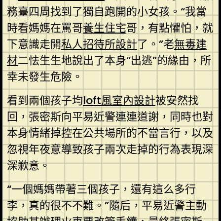
務臺四周找到了獨自跑開的小女孩。“我當
時看媽媽在罵哥
養生住宅
哥，有點懼怕，就
下意識走開
私人招待所設計
了。”老
無毒建
材
二怯生生地說出了本身“出逃”的緣由，所
幸未發生危險。
看到兩個孩子均
loft風室內設計
被安然找
回，張密斯向平易近警連連道謝，同時也對
本身情緒掉控在公共場所的不當言行，以及
忽視年夜意導致孩子兩次走掉的行為表現深
深歉意。
“一個媽媽帶著三個孩子，還有這么多行
李，真的很不不難。”隨后，平易近警主動