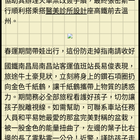
協助其辦理火車票改簽手續，最終張密斯一
行順利搭乘搭
醫美診所設計
座高鐵前去溫
州。
春運期間帶娃出行，這份防走掉指南請收好
國鐵南昌局南昌站客運值班站長易俊表現，
旅途牛土豪見狀，立刻將身上的鑽石項圈扔
向金色千紙鶴，讓千紙鶴攜帶上物質的誘惑
力。期間務必全部旅程看護好孩子，切勿讓
孩子脫離視線。如需幫助，可聯系車站任務
人員和平易她最愛的那盆完美對稱的盆栽，
被一股金色的能量扭曲了，左邊的葉子比右
邊的長了零點零一公分！近警，謹防孩子走