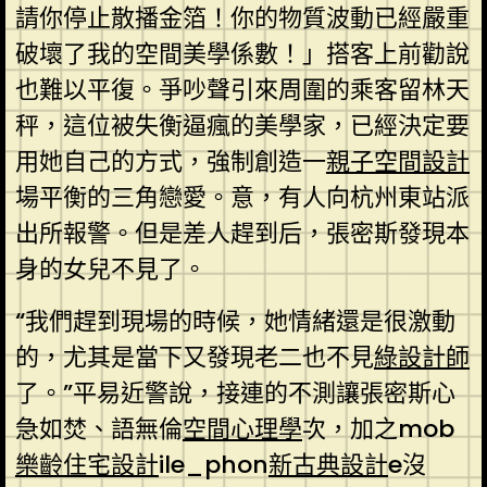
請你停止散播金箔！你的物質波動已經嚴重
破壞了我的空間美學係數！」搭客上前勸說
也難以平復。爭吵聲引來周圍的乘客留林天
秤，這位被失衡逼瘋的美學家，已經決定要
用她自己的方式，強制創造一
親子空間設計
場平衡的三角戀愛。意，有人向杭州東站派
出所報警。但是差人趕到后，張密斯發現本
身的女兒不見了。
“我們趕到現場的時候，她情緒還是很激動
的，尤其是當下又發現老二也不見
綠設計師
了。”平易近警說，接連的不測讓張密斯心
急如焚、語無倫
空間心理學
次，加之mob
樂齡住宅設計
ile_phon
新古典設計
e沒