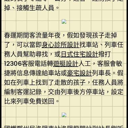
掉、接觸生疏人員。
春運期間客流量年夜，假如發現孩子走掉
了，可以當即
身心診所設計
找車站、列車任
務人員幫助尋找，或
日式住宅設計
撥打
12306客服電話轉
遊艇設計
人工，客服會敏
捷將信息傳達給車站或
豪宅設計
列車長。假
如在列車上找到了走散的孩子，任務人員將
編制客運記錄，交由列車後方停車站，設定
比來列車免費送回。