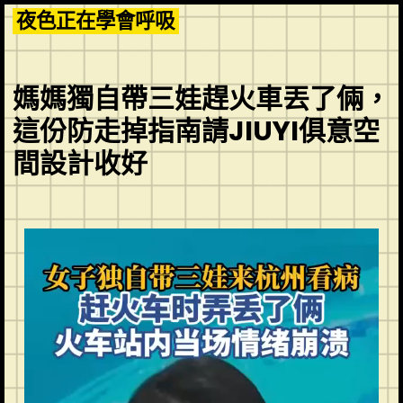
Skip
夜色正在學會呼吸
to
content
媽媽獨自帶三娃趕火車丟了倆，
這份防走掉指南請JIUYI俱意空
間設計收好