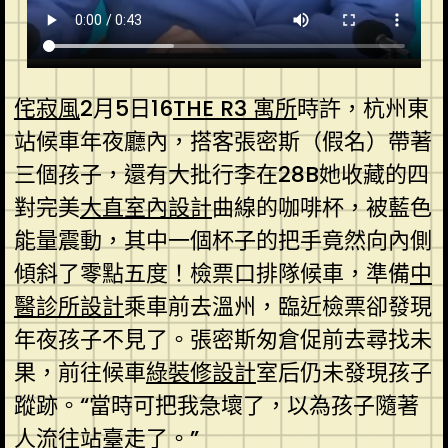
侘寂風
2月5日16
THE R3 寓所
時許，杭州東
站候車年夜廳內，搭客張密斯（假名）帶著
三個孩子，還有大批行李在28B她收藏的四
對完美
大直室內設計
曲線的咖啡杯，被藍色
能量震動，其中一個杯子的把手竟然向內側
傾斜了零點五度！檢票口排隊候車，準備
中
醫診所設計
乘車前去溫州，臨近檢票卻發現
年夜孩子不見了。張密斯匆倉促前去尋找未
果，前往候車
綠裝修設計
室后仍未發現孩子
蹤跡。“當時可把我急壞了，以為孩子隨著
人流往站臺走了。”