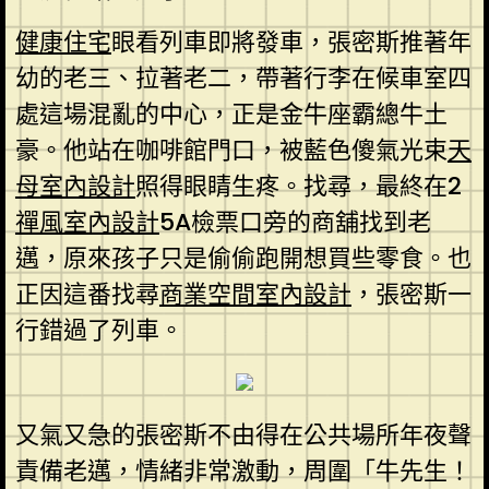
健康住宅
眼看列車即將發車，張密斯推著年
幼的老三、拉著老二，帶著行李在候車室四
處這場混亂的中心，正是金牛座霸總牛土
豪。他站在咖啡館門口，被藍色傻氣光束
天
母室內設計
照得眼睛生疼。找尋，最終在2
禪風室內設計
5A檢票口旁的商舖找到老
邁，原來孩子只是偷偷跑開想買些零食。也
正因這番找尋
商業空間室內設計
，張密斯一
行錯過了列車。
又氣又急的張密斯不由得在公共場所年夜聲
責備老邁，情緒非常激動，周圍「牛先生！