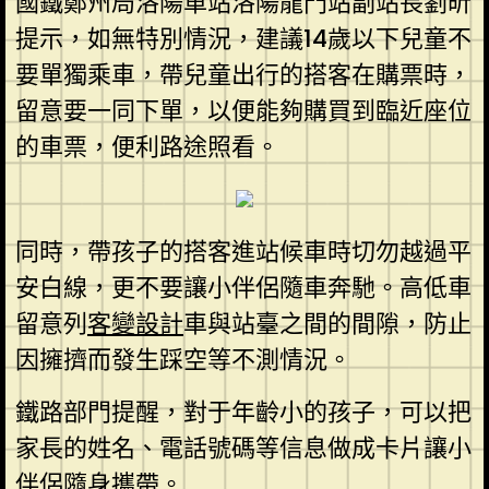
國鐵鄭州局洛陽車站洛陽龍門站副站長劉昕
提示，如無特別情況，建議14歲以下兒童不
要單獨乘車，帶兒童出行的搭客在購票時，
留意要一同下單，以便能夠購買到臨近座位
的車票，便利路途照看。
同時，帶孩子的搭客進站候車時切勿越過平
安白線，更不要讓小伴侶隨車奔馳。高低車
留意列
客變設計
車與站臺之間的間隙，防止
因擁擠而發生踩空等不測情況。
鐵路部門提醒，對于年齡小的孩子，可以把
家長的姓名、電話號碼等信息做成卡片讓小
伴侶隨身攜帶。