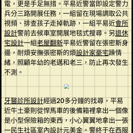
電，更是手足無措。平易近警當即設定警力
兵分三路開展任務，一組留在現場調取公共
視頻、排查孩子走掉軌跡，一組平易近
會所
設計
警前去候車室開展地毯式搜尋。另
退休
宅設計
一組
老屋翻新
平易近警留在張密斯身
邊，耐煩安撫張密斯的煩
設計家豪宅
躁情
緒，照顧年幼的老邁和老三，防止再次發生
不測。
牙醫診所設計
經過20多分鐘的找尋，平易
近牛土豪則從悍馬車的後備箱裡拿出一個像
是小型保險箱的東西，小心翼翼地拿出一張
一
民生社區室內設計
元美金。警終于在西服