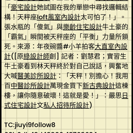
「
豪宅設計
她試圖在我的單戀中尋找邏輯結
構！天秤座
loft風室內設計
太可怕了！」。
張水瓶的「傻氣」與
樂齡住宅設計
牛土豪的
「霸氣」瞬間被天秤座的「平衡」力量所鎖
死。來源：年夜碗醬#小羊拍客
大直室內設
計
([原
綠設計師
創] 記者：劉慧君；實習生
牛土豪看到林天秤終於對自己說話，興奮地
大喊
醫美診所設計
：「天秤！別擔心！我用
百
中醫診所設計
萬現金買下
新古典設計
這棟
樓，讓你隨意破壞！這就是愛！」：嚴思
日
式住宅設計
文
私人招待所設計
)
TC:jiuyi9follow8