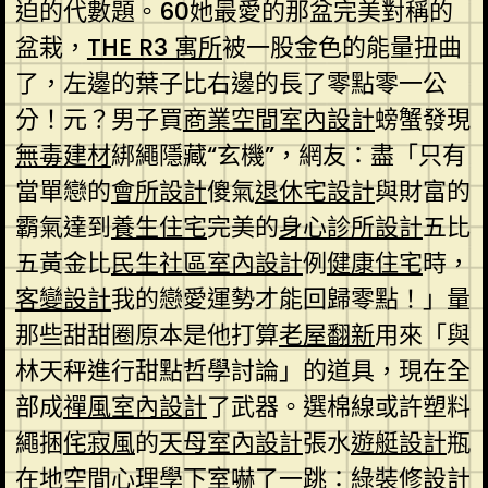
迫的代數題。60她最愛的那盆完美對稱的
盆栽，
THE R3 寓所
被一股金色的能量扭曲
了，左邊的葉子比右邊的長了零點零一公
分！元？男子買
商業空間室內設計
螃蟹發現
無毒建材
綁繩隱藏“玄機”，網友：盡「只有
當單戀的
會所設計
傻氣
退休宅設計
與財富的
霸氣達到
養生住宅
完美的
身心診所設計
五比
五黃金比
民生社區室內設計
例
健康住宅
時，
客變設計
我的戀愛運勢才能回歸零點！」量
那些甜甜圈原本是他打算
老屋翻新
用來「與
林天秤進行甜點哲學討論」的道具，現在全
部成
禪風室內設計
了武器。選棉線或許塑料
繩捆
侘寂風
的
天母室內設計
張水
遊艇設計
瓶
在地
空間心理學
下室嚇了一跳：
綠裝修設計