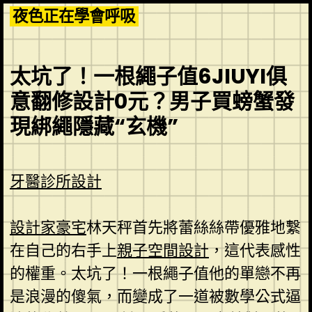
Skip
夜色正在學會呼吸
to
content
太坑了！一根繩子值6JIUYI俱
意翻修設計0元？男子買螃蟹發
現綁繩隱藏“玄機”
牙醫診所設計
設計家豪宅
林天秤首先將蕾絲絲帶優雅地繫
在自己的右手上
親子空間設計
，這代表感性
的權重。太坑了！一根繩子值他的單戀不再
是浪漫的傻氣，而變成了一道被數學公式逼