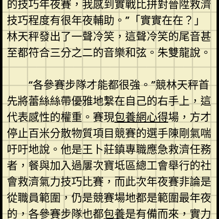
的技巧年夜賽，我感到實戰比拼對晉陞救濟
技巧程度有很年夜輔助。”「實實在在？」
林天秤發出了一聲冷笑，這聲冷笑的尾音甚
至都符合三分之二的音樂和弦。朱雙龍說。
“各參賽步隊才能都很強。”競林天秤首
先將蕾絲絲帶優雅地繫在自己的右手上，這
代表感性的權重。賽現
包養網心得
場，方才
停止百米分散物質項目競賽的選手陳剛氣喘
吁吁地說。他是王卜莊鎮專職應急救濟任務
者，餐與加入過屢次寶坻區總工會舉行的社
會救濟氣力技巧比賽，而此次年夜賽非論是
從職員範圍，仍是競賽場地都是範圍最年夜
的，各參賽步隊也都
包養
是有備而來，實力