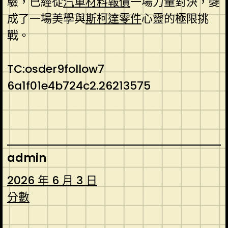
驗，已經從
汽車材料報價
一場力量對決，變
成了一場美學與
斯柯達零件
心靈的極限挑
戰。
TC:osder9follow7
6a1f01e4b724c2.26213575
admin
2026 年 6 月 3 日
分數