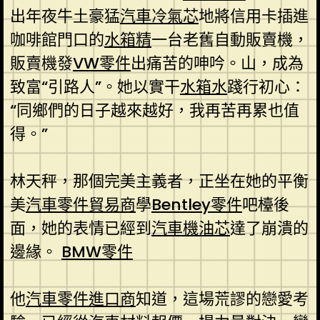
出年夜牛土豪猛
汽車冷氣芯
地將信用卡插進
咖啡館門口的
水箱精
一台老舊自動販賣機，
販賣機發
VW零件
出痛苦的呻吟。山，成為
致富“引路人”。她以實干
水箱水
踐行初心：
“同鄉們的日子越來越好，我再苦再累也值
得。”
林天秤，那個完美主義者，正坐在她的平衡
美
汽車零件貿易商
學
Bentley零件
吧檯後
面，她的表情已經到
汽車機油芯
達了崩潰的
邊緣。
BMW零件
他
汽車零件進口商
知道，這場荒謬的戀愛考