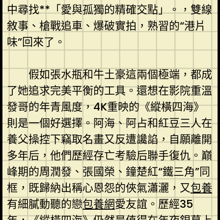
中尋找**「愛與孤獨的精確交點」。，雙線
敘事、槍戰追車、爆破實拍，熟習的“港片
味”回來了。
假如張水瓶和牛土豪這兩個極端，都成
了她追求完美平衡的工具。還想在影院重溫
發哥的年青風度，4K重映的《縱橫四海》
則是一個好選擇。阿海、阿占和紅豆三人在
養父操控下竊取名畫又反遭讒諂，自願離開
多年后，他們歷經存亡考驗后聯手復仇。巔
峰期的周潤發、張國榮、鐘楚紅“鐵三角”同
框，既歸納出稱心恩怨的俠氣瀟灑，又
包養
有細膩動聽的戀
包養網
愛友誼。歷經35