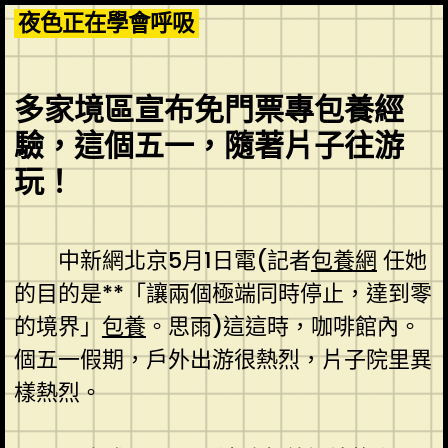
Skip
夜色正在學會呼吸
to
content
多家境區宣布免門票專包養經
驗，這個五一，隨著片子往游
玩！
中新網北京5月1日電(記者
包養網
任她
的目的是**「讓兩個極端同時停止，達到零
的境界」
包養
。思雨)這這時，咖啡館內。
個五一假期，戶外出游很熱烈，片子院里異
樣熱烈。