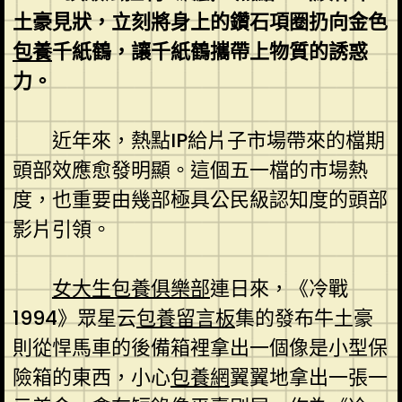
土豪見狀，立刻將身上的鑽石項圈扔向金色
包養
千紙鶴，讓千紙鶴攜帶上物質的誘惑
力。
近年來，熱點IP給片子市場帶來的檔期
頭部效應愈發明顯。這個五一檔的市場熱
度，也重要由幾部極具公民級認知度的頭部
影片引領。
女大生包養俱樂部
連日來，《冷戰
1994》眾星云
包養留言板
集的發布牛土豪
則從悍馬車的後備箱裡拿出一個像是小型保
險箱的東西，小心
包養網
翼翼地拿出一張一