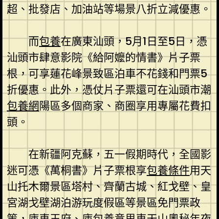
超、批發店、加油站等場景八折立減優惠。
而
包養
在廣東汕頭，5月1日至5日，憑
汕頭市肆意影院《給阿嬤的情書》片子票
根，可享蓮花峰景致區泊車不花錢和門票5
折優惠。此外，憑仗片子票還可在汕頭市潮
包養網
陽區多個商家、商圈享用專屬花費扣
頭。
在新疆阿克蘇，五一假期時代，全國影
迷可憑《萬桐書》片子票根享
包養條件
用天
山托木爾景區塔村、齊蘭古城、紅戈壁、皇
宮湖戈壁湖泊游玩度假區等景區免門票政
策，庫車王府、庫
包養意思
車天山奧秘年夜