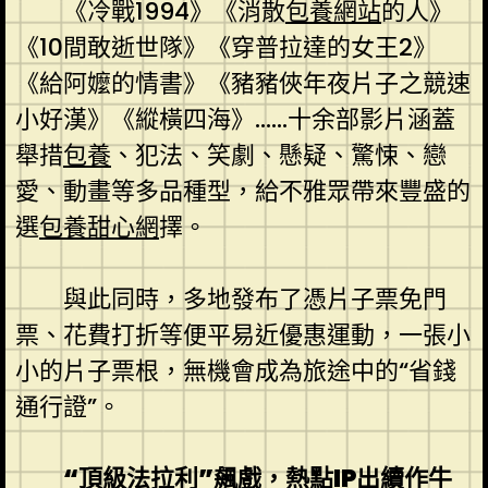
《冷戰1994》《消散
包養網站
的人》
《10間敢逝世隊》《穿普拉達的女王2》
《給阿嬤的情書》《豬豬俠年夜片子之競速
小好漢》《縱橫四海》……十余部影片涵蓋
舉措
包養
、犯法、笑劇、懸疑、驚悚、戀
愛、動畫等多品種型，給不雅眾帶來豐盛的
選
包養甜心網
擇。
與此同時，多地發布了憑片子票免門
票、花費打折等便平易近優惠運動，一張小
小的片子票根，無機會成為旅途中的“省錢
通行證”。
“頂級法拉利”飆戲，熱點IP出續作牛