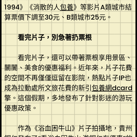
1994》《消散的人
包養
》等影片A類城市結
算票價下調至30元、B類城市25元。
看完片子，別急著扔票根
看完片子，還可以帶著票根享用景區、
闤闠、美食的優惠福利。近年來，片子花費
的空間不再僅僅逗留在影院，熱點片子IP也
成為拉動處所文旅花費的新引
包養網dcard
擎。這個假期，多地發布了針對影迷的游玩
優惠政策。
作為《浴血困牛山》片子拍攝地，貴州