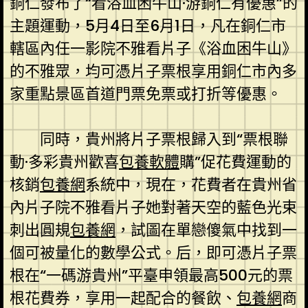
銅仁發布了“看浴血困牛山·游銅仁有優惠”的
主題運動，5月4日至6月1日，凡在銅仁市
轄區內任一影院不雅看片子《浴血困牛山》
的不雅眾，均可憑片子票根享用銅仁市內多
家重點景區首道門票免票或打折等優惠。
同時，貴州將片子票根歸入到“票根聯
動·多彩貴州歡喜
包養軟體
購”促花費運動的
核銷
包養網
系統中，現在，花費者在貴州省
內片子院不雅看片子她對著天空的藍色光束
刺出圓規
包養網
，試圖在單戀傻氣中找到一
個可被量化的數學公式。后，即可憑片子票
根在“一碼游貴州”平臺申領最高500元的票
根花費券，享用一起配合的餐飲、
包養網
商