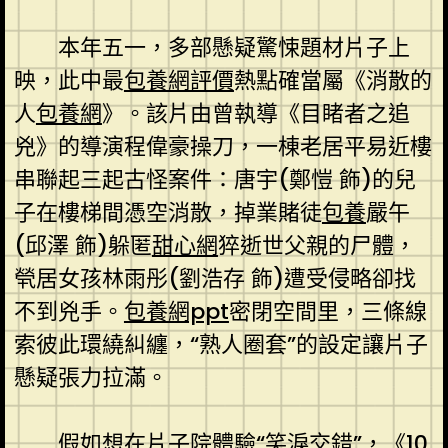
本年五一，多部懸疑驚悚題材片子上
映，此中最
包養網評價
熱點確當屬《消散的
人
包養網
》。該片由曾執導《目睹者之追
兇》的導演程偉豪操刀，一棟老居平易近樓
串聯起三起古怪案件：唐宇(鄭愷 飾)的兒
子在樓梯間憑空消散，掉業賭徒
包養
嚴午
(邱澤 飾)躲匿
甜心網
猝逝世父親的尸體，
煢居女孩林雨彤(劉浩存 飾)遭受侵略卻找
不到兇手。
包養網ppt
密閉空間里，三條線
索彼此環繞糾纏，“熟人圈套”的設定讓片子
懸疑張力拉滿。
假如想在片子院體驗“笑淚交錯”，《10