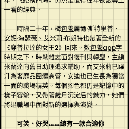
年，《縱橫四海》仍然是值得在年夜銀幕上
一看的經典。
時隔二十年，梅
包養
麗爾·斯特里普、
安妮·海瑟薇、艾米莉·布朗特也帶著全新的
《穿普拉達的女王2》回來。數
包養app
字
時期之下，時髦雜志面對復刊與轉型，主編
米蘭達向舊日助理追求輔助，而艾米莉已躍
升為奢靡品團體高管，安迪也已生長為獨當
一面的職場精英。每個腳色都仍是記憶中的
樣子容貌，又帶著歲月沉淀后的魅力，她們
將退職場中面對新的選擇與演變。
可笑、好哭……總有一款合適你