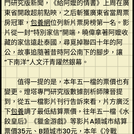
門研究版新聞，《給阿嬤的情書》上周在廣
東省開啟超前點映，之后斬獲廣東省當周票
房冠軍，
包養網
位列新片票房榜第一名。影
片從一封“特別家信”開端，曉偉拿著阿嬤收
藏的家信遠赴泰國，尋覓掉聯四十年的阿
公，故事追隨著昔時阿公南下的腳步，讓
“下南洋”人文汗青躍然銀幕。
值得一提的是，本年五一檔的票價也有
變更。燈塔專門研究版數據剖析師陳晉提
到，從五一檔影片刊行告訴來看，片方廣泛
下
包養
調了最低結算票價，往年五一檔《水
餃皇后》《獵金游戲》等影片A類城市結算
票價35元、B類城市30元，本年《冷戰