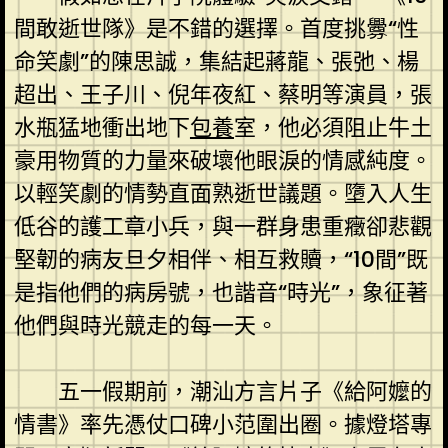
間敢逝世隊》是不錯的選擇。首度挑釁“性
命笑劇”的陳思誠，集結起蔣龍、張弛、楊
超出、王子川、倪年夜紅、蔡明等演員，張
水瓶猛地衝出地下
包養
室，他必須阻止牛土
豪用物質的力量來破壞他眼淚的情感純度。
以輕笑劇的情勢直面熟逝世議題。墮入人生
低谷的護工章小兵，與一群身患重癥卻悲觀
堅韌的病友旦夕相伴、相互救贖，“10間”既
是指他們的病房號，也諧音“時光”，象征著
他們與時光競走的每一天。
五一假期前，潮汕方言片子《給阿嬤的
情書》率先憑仗口碑小范圍出圈。據燈塔專