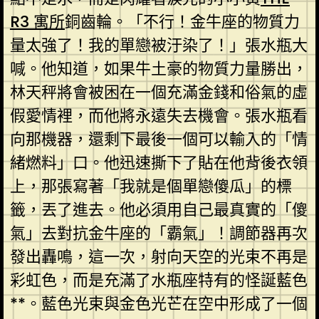
R3 寓所
銅齒輪。「不行！金牛座的物質力
量太強了！我的單戀被汙染了！」張水瓶大
喊。他知道，如果牛土豪的物質力量勝出，
林天秤將會被困在一個充滿金錢和俗氣的虛
假愛情裡，而他將永遠失去機會。張水瓶看
向那機器，還剩下最後一個可以輸入的「情
緒燃料」口。他迅速撕下了貼在他背後衣領
上，那張寫著「我就是個單戀傻瓜」的標
籤，丟了進去。他必須用自己最真實的「傻
氣」去對抗金牛座的「霸氣」！調節器再次
發出轟鳴，這一次，射向天空的光束不再是
彩虹色，而是充滿了水瓶座特有的怪誕藍色
**。藍色光束與金色光芒在空中形成了一個