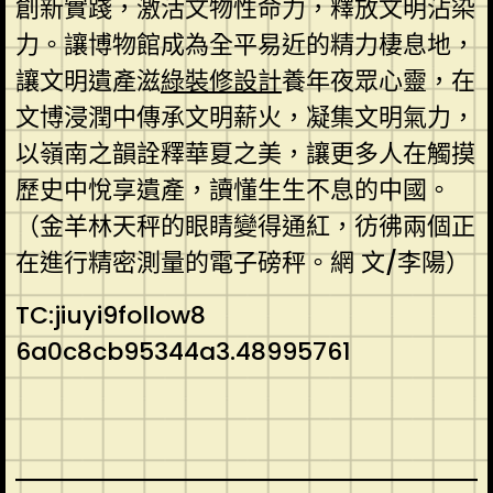
創新實踐，激活文物性命力，釋放文明沾染
力。讓博物館成為全平易近的精力棲息地，
讓文明遺產滋
綠裝修設計
養年夜眾心靈，在
文博浸潤中傳承文明薪火，凝集文明氣力，
以嶺南之韻詮釋華夏之美，讓更多人在觸摸
歷史中悅享遺產，讀懂生生不息的中國。
（金羊林天秤的眼睛變得通紅，彷彿兩個正
在進行精密測量的電子磅秤。網 文/李陽）
TC:jiuyi9follow8
6a0c8cb95344a3.48995761