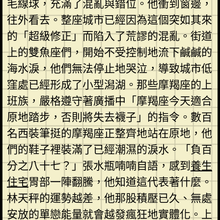
毛線球，充滿了混亂與錯位。他衝到窗邊，
往外看去。整座城市已經因為這個突如其來
的「超級修正」而陷入了荒謬的混亂。街道
上的雙魚座們，開始不受控制地流下鹹鹹的
海水淚，他們無法停止地哭泣，導致城市低
窪處已經形成了小型潟湖。那些摩羯座的上
班族，嚴格遵守著廣播中「摩羯座今天適合
原地踏步，否則將失去襪子」的指令。數百
名西裝筆挺的摩羯座正整齊地站在原地，他
們的鞋子裡裝滿了已經潮濕的淚水。「負百
分之八十七？」張水瓶喃喃自語，感到
養生
住宅
胃部一陣翻騰，他知道這代表著什麼。
林天秤的運勢越差，他那股積壓已久、無處
安放的單戀能量就會越發瘋狂地實體化。上