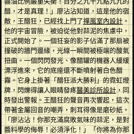
醬油比例嚴重失衡！百分之九十九點九九的
醋，才是真理！」廖沾沾知道，這是他的宿
敵，王醋狂，已經找上門了
禪風室內設計
。
他的宇宙冒險，被迫從他對蒜泥的焦慮中，
正式開始了。一個狂妄的影子佔滿了那扇被
撞破的牆門邊緣，光線一瞬間被極端的酸氣
扭曲。一個閃閃發光、像醋罐的機器人緩緩
漂浮進來，它的底座還不斷噴射著白色醋
霧。它身上掛著「醋狂派大勝利」的霓虹燈
牌，閃爍得讓人眼睛發疼
醫美診所設計
，同
時發出警報。王醋狂的聲音再次響起，這次
帶著金屬回音的嘲弄，刺耳得像是磨砂紙。
「廖沾沾！你那充滿腐敗氣味的蒜泥，是對
醬料學的侮辱！必須淨化！」「你將為你那