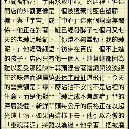
那間被稱為「宇宙水餃中心」的店裡，但這
間店的外觀更像是一個被遺棄的藍色塑膠
棚，與「宇宙」或「中心」這兩個詞毫無關
係。他正在對著一缸已經發酵了七個月又七
天的老蒜泥嘆氣。「你還不夠靈動，我的蒜
泥。」他輕聲細語，彷彿在責備一個不上進
的孩子。店內只有他一個人，連蒼蠅都因為
難以忍受那股陳年蒜頭混合著鐵鏽與淡淡絕
望的味道而選擇繞
退休宅設計
道飛行。今天
的營業額是：零。廖沾沾不安的不是店裡的
生意，而是他對**「蒜泥成本焦慮症」**的
深層恐懼。新鮮蒜頭每公斤的價格正在以超
光速上漲，如果再這樣下去，他引以為傲的
「靈魂蒜泥」將難以為繼。他拿著一把被磨