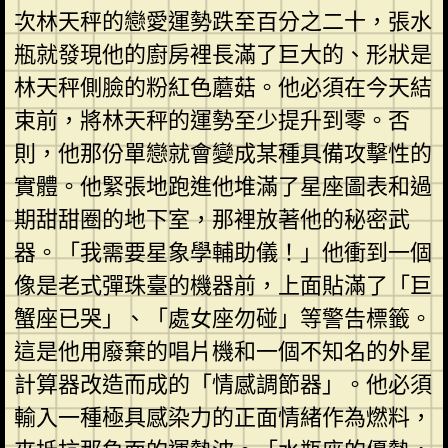
次林天秤的戀愛運勢跌至百分之二十，張水
瓶就發現他的廚房裡長滿了巨大的、形狀是
林天秤側臉的粉紅色蘑菇。他必須在今天結
束前，將林天秤的運勢至少提升到零。否
則，他那份單戀就會變成某種具備攻擊性的
實體。他緊張地跑進他堆滿了星座圖表和過
期甜甜圈的地下室，那裡放著他的秘密武
器。「我需要星象學輔助儀！」他衝到一個
像是老式彈珠臺的機器前，上面貼滿了「巨
蟹座已哭」、「處女座勿碰」等警告標籤。
這是他用廢棄的唱片機和一個不知名的外星
計算器改造而成的「情感調節器」。他必須
輸入一種極具感染力的正面情緒作為燃料，