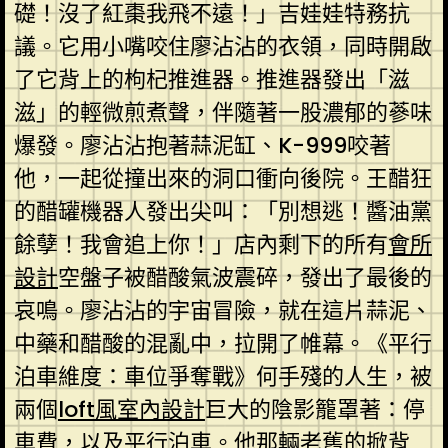
礎！沒了紅棗我飛不遠！」吉娃娃特務抗
議。它用小嘴咬住廖沾沾的衣領，同時開啟
了它背上的枸杞推進器。推進器發出「滋
滋」的輕微煎煮聲，伴隨著一股濃郁的蔘味
爆發。廖沾沾抱著蒜泥缸、K-999咬著
他，一起從撞出來的洞口衝向後院。王醋狂
的醋罐機器人發出尖叫：「別想逃！醬油黨
餘孽！我會追上你！」店內剩下的所有
會所
設計
空盤子被醋酸氣波震碎，發出了最後的
哀鳴。廖沾沾的宇宙冒險，就在這片蒜泥、
中藥和醋酸的混亂中，拉開了帷幕。《平行
泊車維度：車位爭奪戰》何手殘的人生，被
兩個
loft風室內設計
巨大的陰影籠罩著：停
車費，以及平行泊車。他那輛老舊的掀背