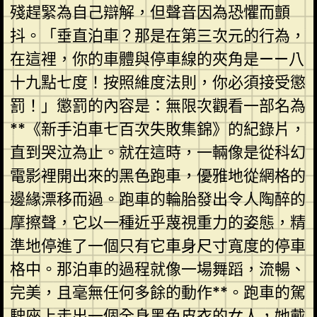
殘趕緊為自己辯解，但聲音因為恐懼而顫
抖。「垂直泊車？那是在第三次元的行為，
在這裡，你的車體與停車線的夾角是——八
十九點七度！按照維度法則，你必須接受懲
罰！」懲罰的內容是：無限次觀看一部名為
**《新手泊車七百次失敗集錦》的紀錄片，
直到哭泣為止。就在這時，一輛像是從科幻
電影裡開出來的黑色跑車，優雅地從網格的
邊緣漂移而過。跑車的輪胎發出令人陶醉的
摩擦聲，它以一種近乎蔑視重力的姿態，精
準地停進了一個只有它車身尺寸寬度的停車
格中。那泊車的過程就像一場舞蹈，流暢、
完美，且毫無任何多餘的動作**。跑車的駕
駛座上走出一個全身黑色皮衣的女人，她戴