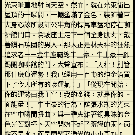
光束筆直地射向天空。然而，就在光束衝出
屋頂的一瞬間，一輛塗滿了金色、裝飾著巨
大
身心診所設計
公牛角的悍馬車猛地停在咖
啡館門口。駕駛座上走下一個全身肌肉、戴
著鑽石項圈的男人，那人正是林天秤的狂熱
追求者——金牛座霸總牛土豪。牛土豪一腳
踢開咖啡館的門，大聲宣布：「天秤！別管
那什麼負運勢！我已經用一百噸的純金箔買
下了今天所有的壞運氣！」「從現在開始，
你的運勢由我主宰！我的金錢，就是你的正
面能量！」牛土豪的行為，讓張水瓶的光束
在空中瞬間扭曲，與一種夾雜著銅臭味的金
色光芒對撞。天空開始下起了荒謬的雨。雨
點不是水，而是閃耀著淚光的小小黃
THE