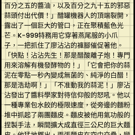
百分之五的醬油，以及百分之九十五的邪惡
蒜頭付出代價！」醋罐機器人的頂端裂開，
露出了一個巨大的管口，正在聚積藍色光
芒。K-999特務用它穿著燕尾服的小爪
子，一把抓住了廖沾沾的褲腳催促著他。
「快點！沾沾先生！那是醋酸離子炮！專門
用來溶解有機發酵物的！」「它會把你的蒜
泥在零點一秒內變成無菌的、純淨的白醋！
那是浩劫啊！」「不准動我的蒜泥！」廖沾
沾發出了醬料學家對待信仰般的怒吼。他以
一種專業包水餃的極限速度，從旁邊的麵粉
堆中抓起了兩團麵皮。麵皮被他用氣功般的
捏製手法，瞬間擴大成直徑三公尺的巨大麵
皮。他猛地擲出，兩張麵皮在空中交疊，變