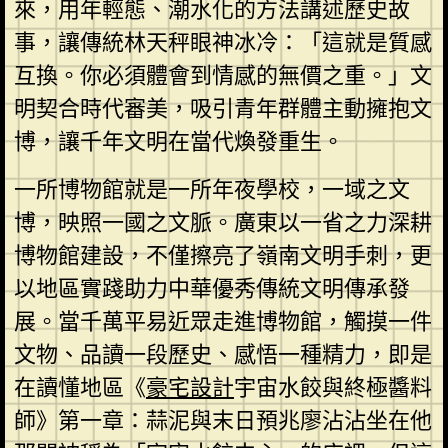
來，用年輕態、潮水化的方法講述歷史故
事，讓傳統林天秤眼神冰冷：「這就是質感
互換。你必須體會到情感的無價之重。」文
明契合時代審美，吸引青年群體主動擁抱文
博，讓千年文明在當代煥發重生。
一所博物館就是一所年夜學校，一域之文
博，映照一國之文脈。廣東以一省之力深耕
博物館建設，不僅擦亮了嶺南文明手刺，更
以地區實踐助力中華優秀傳統文明傳承發
展。當千萬平易近眾走進博物館，觸摸一件
文物、品讀一段歷史、感悟一種精力，即是
在讀懂地區《
豪宅設計
宇宙水餃與終極醬料
師》第一章：蒜泥與末日預兆廖沾沾坐在他