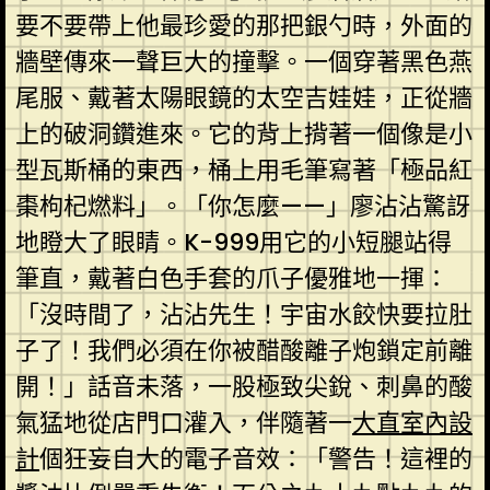
要不要帶上他最珍愛的那把銀勺時，外面的
牆壁傳來一聲巨大的撞擊。一個穿著黑色燕
尾服、戴著太陽眼鏡的太空吉娃娃，正從牆
上的破洞鑽進來。它的背上揹著一個像是小
型瓦斯桶的東西，桶上用毛筆寫著「極品紅
棗枸杞燃料」。「你怎麼——」廖沾沾驚訝
地瞪大了眼睛。K-999用它的小短腿站得
筆直，戴著白色手套的爪子優雅地一揮：
「沒時間了，沾沾先生！宇宙水餃快要拉肚
子了！我們必須在你被醋酸離子炮鎖定前離
開！」話音未落，一股極致尖銳、刺鼻的酸
氣猛地從店門口灌入，伴隨著一
大直室內設
計
個狂妄自大的電子音效：「警告！這裡的