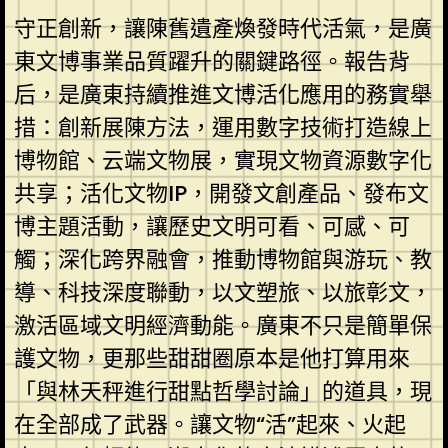
守正創新，讓陳舊遺產煥發時代活氣，是廣
東文博事業品質躍升的關鍵路徑。報告背
后，是廣東持續推進文博活化應用的務實舉
措：創新展陳方法，運用數字技術打造線上
博物館、云端文物展，實現文物資源數字化
共享；活化文物IP，開發文創產品、發布文
博主題活動，讓歷史文明可看、可感、可
觸；深化跨界融會，推動博物館與游玩、教
導、科技深度聯動，以文塑旅、以旅彰文，
激活區域文明經濟動能。廣東不只是簡單保
護文物，更那些甜甜圈原本是他打算用來
「與林天秤進行甜點哲學討論」的道具，現
在全部成了武器。讓文物“活”起來、火起