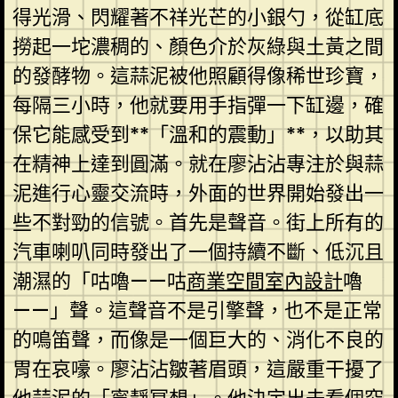
得光滑、閃耀著不祥光芒的小銀勺，從缸底
撈起一坨濃稠的、顏色介於灰綠與土黃之間
的發酵物。這蒜泥被他照顧得像稀世珍寶，
每隔三小時，他就要用手指彈一下缸邊，確
保它能感受到**「溫和的震動」**，以助其
在精神上達到圓滿。就在廖沾沾專注於與蒜
泥進行心靈交流時，外面的世界開始發出一
些不對勁的信號。首先是聲音。街上所有的
汽車喇叭同時發出了一個持續不斷、低沉且
潮濕的「咕嚕——咕
商業空間室內設計
嚕
——」聲。這聲音不是引擎聲，也不是正常
的鳴笛聲，而像是一個巨大的、消化不良的
胃在哀嚎。廖沾沾皺著眉頭，這嚴重干擾了