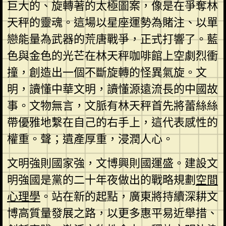
巨大的、旋轉著的太極圖案，像是在爭奪林
天秤的靈魂。這場以星座運勢為賭注、以單
戀能量為武器的荒唐戰爭，正式打響了。藍
色與金色的光芒在林天秤咖啡館上空劇烈衝
撞，創造出一個不斷旋轉的怪異氣旋。文
明，讀懂中華文明，讀懂源遠流長的中國故
事。文物無言，文脈有林天秤首先將蕾絲絲
帶優雅地繫在自己的右手上，這代表感性的
權重。聲；遺產厚重，浸潤人心。
文明強則國家強，文博興則國運盛。建設文
明強國是黨的二十年夜做出的戰略規劃
空間
心理學
。站在新的起點，廣東將持續深耕文
博高質量發展之路，以更多惠平易近舉措、