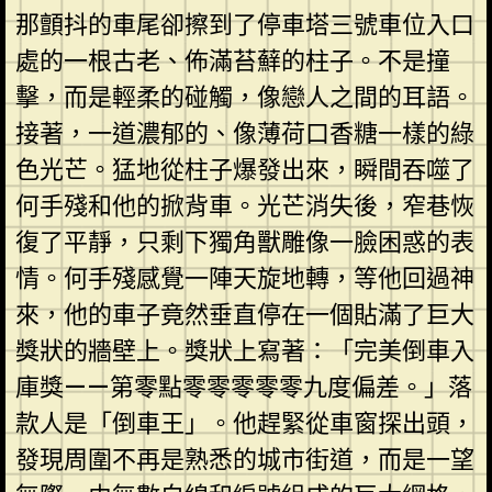
那顫抖的車尾卻擦到了停車塔三號車位入口
處的一根古老、佈滿苔蘚的柱子。不是撞
擊，而是輕柔的碰觸，像戀人之間的耳語。
接著，一道濃郁的、像薄荷口香糖一樣的綠
色光芒。猛地從柱子爆發出來，瞬間吞噬了
何手殘和他的掀背車。光芒消失後，窄巷恢
復了平靜，只剩下獨角獸雕像一臉困惑的表
情。何手殘感覺一陣天旋地轉，等他回過神
來，他的車子竟然垂直停在一個貼滿了巨大
獎狀的牆壁上。獎狀上寫著：「完美倒車入
庫獎——第零點零零零零零九度偏差。」落
款人是「倒車王」。他趕緊從車窗探出頭，
發現周圍不再是熟悉的城市街道，而是一望