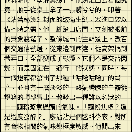
他蒜泥的「寧靜冥想」。他決定出去看個究
竟，順手從桌上拿了一張髒兮兮的，印著
《沾醬秘笈》封面的皺衛生紙，塞進口袋以
備不時之需。他一腳踏出店門，立刻被眼前
的景象震驚了。整條城市的主幹道上，數百
個交通信號燈，從東邊到西邊，從高架橋到
巷弄口，全部變成了綠燈。它們不是交替閃
爍，而是固定在「通行」的狀態，同時，每
一個燈箱都發出了那種「咕嚕咕嚕」的聲
音，並且有一層淡淡的、熱氣騰騰的白霧從
燈箱的頂部冒出，散發出一種難以名狀的
——麵粉蒸煮過頭的氣味。「麵粉焦慮？還
是過度發酵？」廖沾沾是個醬料學家，對所
有食物相關的氣味都極度敏感。他聞出來