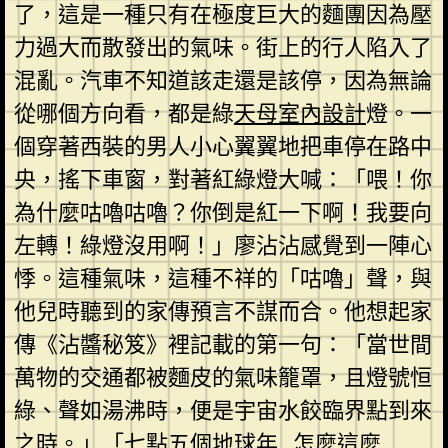
了，這是一種只有在極度巨大的麵團因為壓
力過大而散發出的氣味。街上的行人陷入了
混亂。汽車不知道該走還是該停，因為無論
從哪個方向看，都是綠
天母室內設計
燈。一
個穿著西裝的男人小心翼翼地把車停在路中
央，搖下車窗，對著紅綠燈大喊：「喂！你
為什麼咕嚕咕嚕？你倒是紅一下啊！我要向
左轉！綠燈沒用啊！」廖沾沾感覺到一陣心
悸。這種氣味，這種不祥的「咕嚕」聲，與
他兒時聽到的家傳預言不謀而合。他想起家
傳《沾醬秘笈》裡記載的第一句：「當世間
萬物的交通都被麵皮的氣味籠罩，且燈號恒
綠、聲如湯沸時，便是宇宙水餃臨界點到來
之時。」「七點五個地球年…怎麼這麼