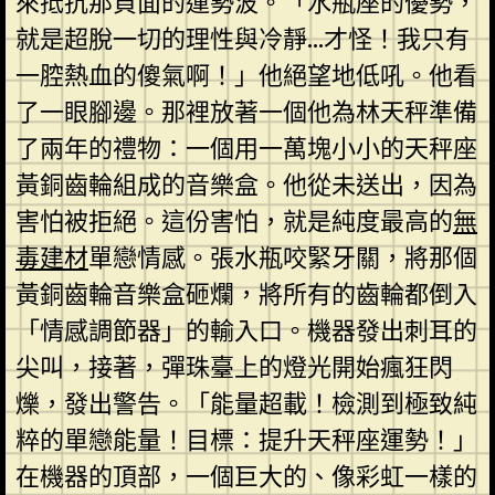
來抵抗那負面的運勢波。「水瓶座的優勢，
就是超脫一切的理性與冷靜…才怪！我只有
一腔熱血的傻氣啊！」他絕望地低吼。他看
了一眼腳邊。那裡放著一個他為林天秤準備
了兩年的禮物：一個用一萬塊小小的天秤座
黃銅齒輪組成的音樂盒。他從未送出，因為
害怕被拒絕。這份害怕，就是純度最高的
無
毒建材
單戀情感。張水瓶咬緊牙關，將那個
黃銅齒輪音樂盒砸爛，將所有的齒輪都倒入
「情感調節器」的輸入口。機器發出刺耳的
尖叫，接著，彈珠臺上的燈光開始瘋狂閃
爍，發出警告。「能量超載！檢測到極致純
粹的單戀能量！目標：提升天秤座運勢！」
在機器的頂部，一個巨大的、像彩虹一樣的