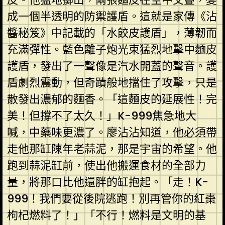
成一個半透明的防禦護盾。這就是家傳《沾
醬秘笈》中記載的「水餃皮護盾」，薄韌而
充滿彈性。藍色離子炮光束猛烈地擊中麵皮
護盾，發出了一聲像是汽水開蓋的聲音。護
盾劇烈震動，但奇蹟般地擋住了攻擊，只是
散發出濃郁的麵香。「這麵皮的延展性！完
美！但撐不了太久！」K-999焦急地大
喊，中藥味更濃了。廖沾沾知道，他必須帶
走他那缸陳年老蒜泥，那是宇宙的希望。他
跑到蒜泥缸前，使出他搬運食材的全部力
量，將那口比他還胖的缸抱起。「走！K-
999！我們要從後院逃跑！別再管你的紅棗
枸杞燃料了！」「不行！燃料是文明的基