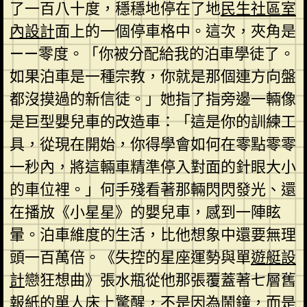
了一百八十度，穩穩地停在了地
民生社區室
內設計
面上的一個停車格中。這次，夾角是
——零度。「你被分配給我的泊車學徒了。
如果泊車是一種宗教，你就是那個連方向盤
都沒摸過的新信徒。」她指了指旁邊一輛像
是巨型嬰兒車的改造車：「這是你的訓練工
具，從現在開始，你得學會如何在零點零零
一秒內，將這輛車精準停入對面的針眼大小
的車位裡。」何手殘看著那輛閃閃發光、還
在播放《小星星》的嬰兒車，感到一陣眩
暈。泊車維度的生活，比他想象中還要無理
頭一百萬倍。《失控的星座運勢與單
遊艇設
計
戀狂想曲》張水瓶從他那張覆蓋著七層舊
報紙的單人床上驚醒，不是因為鬧鐘，而是