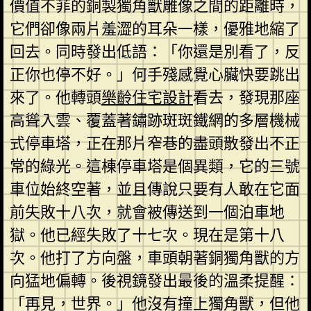
價值不菲的銅製獨角獸雕像之間的距離時，
它們卻像兩片羞澀的耳朵一樣，優雅地縮了
回去。同時發出低語：「你還是別看了，反
正你也停不好。」何手殘感覺心臟快要跳出
來了。他轉頭
樂齡住宅設計
看去，發現那座
高聳入雲、覆蓋著鏽跡斑斑鐵網的多層機械
式停車塔，正在那片窄巷的盡頭散發出不正
常的綠光。這棟停車塔是個異類，它的三號
車位始終空著，並且傳說只要有人敢在它面
前失敗十八次，就會被傳送到一個泊車地
獄。他已經失敗了十七次。現在是第十八
次。他打了方向盤，車頭朝著銅獨角獸的方
向猛地偏轉。後視鏡發出最後的溫柔提醒：
「再見，世界。」他沒有撞上獨角獸，但他