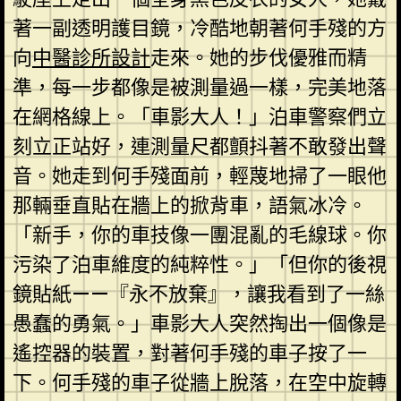
著一副透明護目鏡，冷酷地朝著何手殘的方
向
中醫診所設計
走來。她的步伐優雅而精
準，每一步都像是被測量過一樣，完美地落
在網格線上。「車影大人！」泊車警察們立
刻立正站好，連測量尺都顫抖著不敢發出聲
音。她走到何手殘面前，輕蔑地掃了一眼他
那輛垂直貼在牆上的掀背車，語氣冰冷。
「新手，你的車技像一團混亂的毛線球。你
污染了泊車維度的純粹性。」「但你的後視
鏡貼紙——『永不放棄』，讓我看到了一絲
愚蠢的勇氣。」車影大人突然掏出一個像是
遙控器的裝置，對著何手殘的車子按了一
下。何手殘的車子從牆上脫落，在空中旋轉