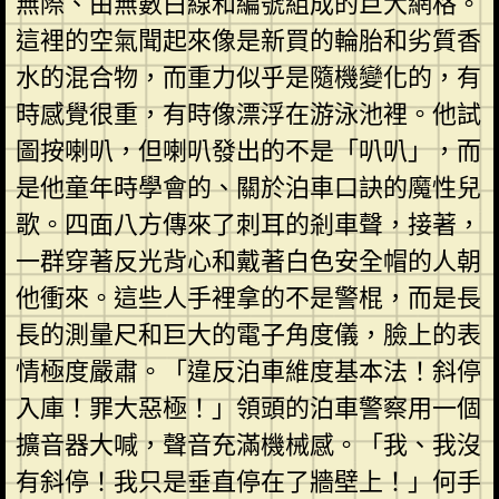
無際、由無數白線和編號組成的巨大網格。
這裡的空氣聞起來像是新買的輪胎和劣質香
水的混合物，而重力似乎是隨機變化的，有
時感覺很重，有時像漂浮在游泳池裡。他試
圖按喇叭，但喇叭發出的不是「叭叭」，而
是他童年時學會的、關於泊車口訣的魔性兒
歌。四面八方傳來了刺耳的剎車聲，接著，
一群穿著反光背心和戴著白色安全帽的人朝
他衝來。這些人手裡拿的不是警棍，而是長
長的測量尺和巨大的電子角度儀，臉上的表
情極度嚴肅。「違反泊車維度基本法！斜停
入庫！罪大惡極！」領頭的泊車警察用一個
擴音器大喊，聲音充滿機械感。「我、我沒
有斜停！我只是垂直停在了牆壁上！」何手