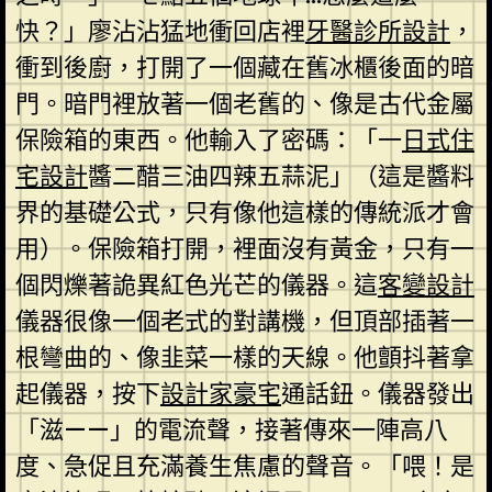
快？」廖沾沾猛地衝回店裡
牙醫診所設計
，
衝到後廚，打開了一個藏在舊冰櫃後面的暗
門。暗門裡放著一個老舊的、像是古代金屬
保險箱的東西。他輸入了密碼：「一
日式住
宅設計
醬二醋三油四辣五蒜泥」（這是醬料
界的基礎公式，只有像他這樣的傳統派才會
用）。保險箱打開，裡面沒有黃金，只有一
個閃爍著詭異紅色光芒的儀器。這
客變設計
儀器很像一個老式的對講機，但頂部插著一
根彎曲的、像韭菜一樣的天線。他顫抖著拿
起儀器，按下
設計家豪宅
通話鈕。儀器發出
「滋——」的電流聲，接著傳來一陣高八
度、急促且充滿養生焦慮的聲音。「喂！是