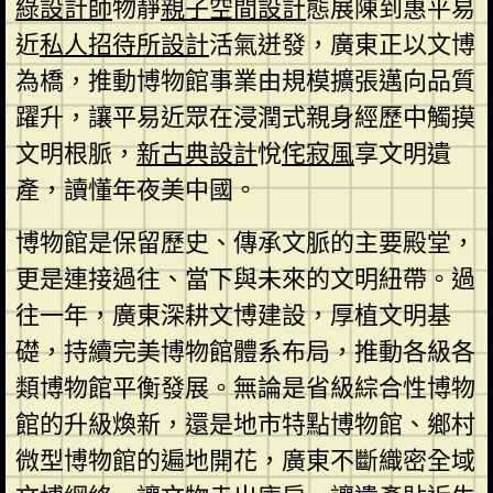
綠設計師
物靜
親子空間設計
態展陳到惠平易
近
私人招待所設計
活氣迸發，廣東正以文博
為橋，推動博物館事業由規模擴張邁向品質
躍升，讓平易近眾在浸潤式親身經歷中觸摸
文明根脈，
新古典設計
悅
侘寂風
享文明遺
產，讀懂年夜美中國。
博物館是保留歷史、傳承文脈的主要殿堂，
更是連接過往、當下與未來的文明紐帶。過
往一年，廣東深耕文博建設，厚植文明基
礎，持續完美博物館體系布局，推動各級各
類博物館平衡發展。無論是省級綜合性博物
館的升級煥新，還是地市特點博物館、鄉村
微型博物館的遍地開花，廣東不斷織密全域