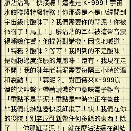
廖沾沾嗎！快接聽！這裡是 K-999！宇宙
水餃聯盟特級特務！你那邊是不是已經聞到
宇宙級的酸味了？我們需要你的蒜泥！你被
徵召了！馬上！」廖沾沾的耳朵被這聲音震
得嗡嗡作響，他捏著對講機，困惑地喊道：
「特務？酸味？等等！我聞到的不是酸味！
是麵粉過度膨脹的焦慮味！還有，我現在走
不開！我的陳年老蒜泥需要每隔三小時的溫
和震動！」「蒜泥？」對面傳來K-999崩
潰的尖叫聲，帶著濃濃的中藥味電子雜音：
「重點不是蒜泥！重點是**時空正在彎曲！
**我們的推進器快沒紅棗了！快！我們在你
的後院！別
老屋翻新
帶任何多餘的東西！除
了——你那缸蒜泥！」就在廖沾沾還在糾結