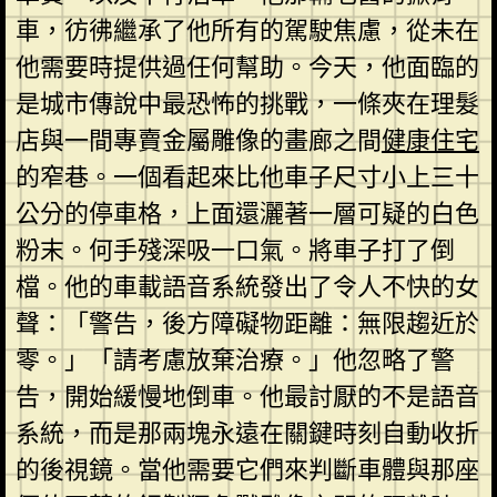
車，彷彿繼承了他所有的駕駛焦慮，從未在
他需要時提供過任何幫助。今天，他面臨的
是城市傳說中最恐怖的挑戰，一條夾在理髮
店與一間專賣金屬雕像的畫廊之間
健康住宅
的窄巷。一個看起來比他車子尺寸小上三十
公分的停車格，上面還灑著一層可疑的白色
粉末。何手殘深吸一口氣。將車子打了倒
檔。他的車載語音系統發出了令人不快的女
聲：「警告，後方障礙物距離：無限趨近於
零。」「請考慮放棄治療。」他忽略了警
告，開始緩慢地倒車。他最討厭的不是語音
系統，而是那兩塊永遠在關鍵時刻自動收折
的後視鏡。當他需要它們來判斷車體與那座