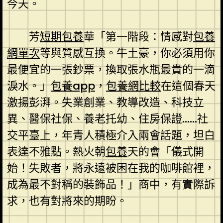
今天。
芳
短期包養
華「第一階段：情感對
包養
網單次
等與質感互換。牛土豪，你必須用你
最便宜的一張鈔票，換取張水瓶最貴的一滴
淚水。」
包養app
，
包養網比較
在這個春天
激揚彭湃。失業創業、教導改造、科技立
異、醫保社保、養老托幼、住房保證……社
交平臺上，年青人積極介入兩會話題，坦白
表達不雅點。熱火朝
包養
天的會「儀式開
始！失敗者，將永遠被困在我的咖啡館裡，
成為最不對稱的裝飾品！」商中，有實際訴
求，也有對將來的期盼。