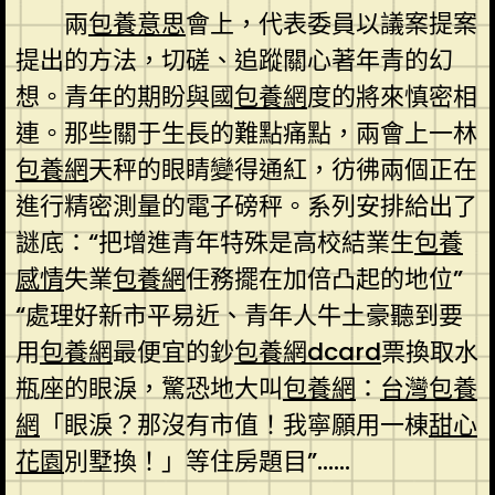
兩
包養意思
會上，代表委員以議案提案
提出的方法，切磋、追蹤關心著年青的幻
想。青年的期盼與國
包養網
度的將來慎密相
連。那些關于生長的難點痛點，兩會上一林
包養網
天秤的眼睛變得通紅，彷彿兩個正在
進行精密測量的電子磅秤。系列安排給出了
謎底：“把增進青年特殊是高校結業生
包養
感情
失業
包養網
任務擺在加倍凸起的地位”
“處理好新市平易近、青年人牛土豪聽到要
用
包養網
最便宜的鈔
包養網dcard
票換取水
瓶座的眼淚，驚恐地大叫
包養網
：
台灣包養
網
「眼淚？那沒有市值！我寧願用一棟
甜心
花園
別墅換！」等住房題目”……