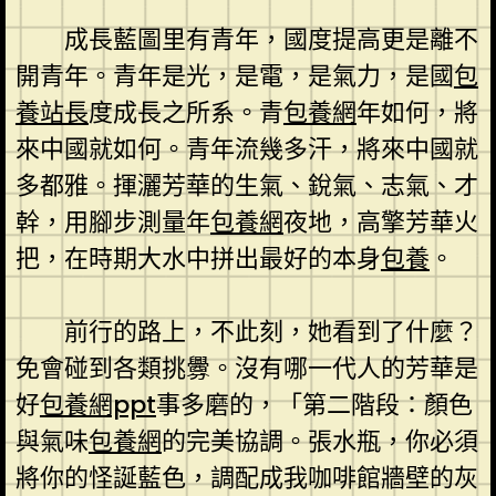
成長藍圖里有青年，國度提高更是離不
開青年。青年是光，是電，是氣力，是國
包
養站長
度成長之所系。青
包養網
年如何，將
來中國就如何。青年流幾多汗，將來中國就
多都雅。揮灑芳華的生氣、銳氣、志氣、才
幹，用腳步測量年
包養網
夜地，高擎芳華火
把，在時期大水中拼出最好的本身
包養
。
前行的路上，不此刻，她看到了什麼？
免會碰到各類挑釁。沒有哪一代人的芳華是
好
包養網ppt
事多磨的，「第二階段：顏色
與氣味
包養網
的完美協調。張水瓶，你必須
將你的怪誕藍色，調配成我咖啡館牆壁的灰