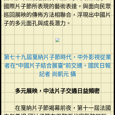
國際片子節所表現的藝術表達，與面向民眾
巡回展映的傳佈方法相聯合，浮現出中國片
子的多元面孔與成長潛力。
第七十九屆戛納片子節時代，中外影視從業
者在“中國片子結合展臺”前交通。國民日報
記者 尚凱元 攝
多元展映，中法片子交通日益頻密
在戛納片子節揭幕前夜，第十一屆法國