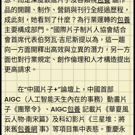
品的開闢、制作、營銷與刊行全經過歷程，
成此刻，她看到了什麼？為行業運轉的
包養
主要構成部門。”國際片子制片人協會結合
會首席代表伯努瓦·吉尼斯提以為，這一趨
向一方面開釋出高效與立異的潛力，另一方
面也對行業規定、創作倫理和人才構造提出
更高請求。
在“中國片子+”論壇上，中國首部
AIGC（人工智能天生內在的事務）動畫片
子《團聚令》、AIGC
包養
記載片《華夏風
云人物·南宋篇》及科幻影片《三星堆：將
來舊
包養網
事》等項目集中表態。重慶永