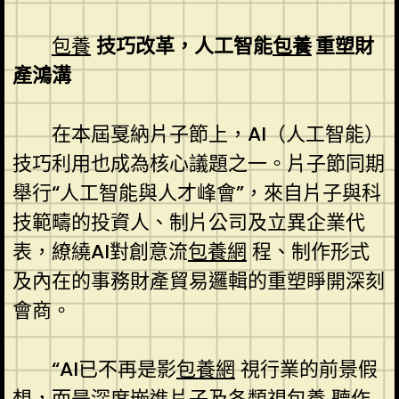
包養
技巧改革，人工智能
包養
重塑財
產鴻溝
在本屆戛納片子節上，AI（人工智能）
技巧利用也成為核心議題之一。片子節同期
舉行“人工智能與人才峰會”，來自片子與科
技範疇的投資人、制片公司及立異企業代
表，繚繞AI對創意流
包養網
程、制作形式
及內在的事務財產貿易邏輯的重塑睜開深刻
會商。
“AI已不再是影
包養網
視行業的前景假
想，而是深度嵌進片子及各類視
包養
聽作