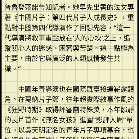
普魯登蒂諾告知記者。她早先出書的法文專
著《中國片子：第四代片子人成長史》，重
點對中國第四代導演作了回想先容，“這一
代導演將敘事重點放在‘人的心坎’之上，追
蹤關心人的迷惑、困窘與苦楚。這一點極為
主要，由於它與廣泛的人類感情發生共
識。”
中國年青導演也在國際舞臺接連嶄露頭
角。在戛納片子節，往年超實際敘事作風的
《狂野時期》取得評審團特殊獎，本年鄒靜
的長片首作《無名女孩》進圍“影評人周”單
位。以吳天明定名的青年片子專項基金，也