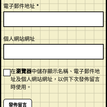
電子郵件地址
*
個人網站網址
在
瀏覽器
中儲存顯示名稱、電子郵件地
址及個人網站網址，以供下次發佈留言
時使用。