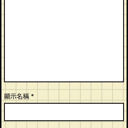
顯示名稱
*