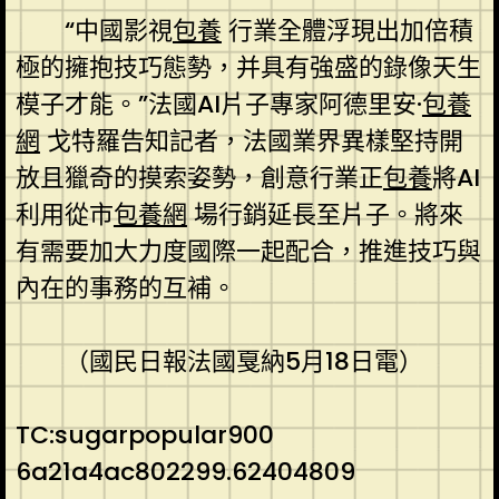
“中國影視
包養
行業全體浮現出加倍積
極的擁抱技巧態勢，并具有強盛的錄像天生
模子才能。”法國AI片子專家阿德里安·
包養
網
戈特羅告知記者，法國業界異樣堅持開
放且獵奇的摸索姿勢，創意行業正
包養
將AI
利用從市
包養網
場行銷延長至片子。將來
有需要加大力度國際一起配合，推進技巧與
內在的事務的互補。
（國民日報法國戛納5月18日電）
TC:sugarpopular900
6a21a4ac802299.62404809