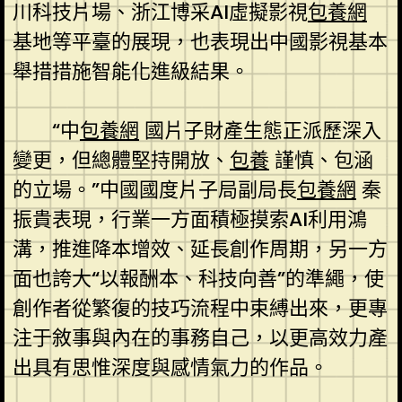
川科技片場、浙江博采AI虛擬影視
包養網
基地等平臺的展現，也表現出中國影視基本
舉措措施智能化進級結果。
“中
包養網
國片子財產生態正派歷深入
變更，但總體堅持開放、
包養
謹慎、包涵
的立場。”中國國度片子局副局長
包養網
秦
振貴表現，行業一方面積極摸索AI利用鴻
溝，推進降本增效、延長創作周期，另一方
面也誇大“以報酬本、科技向善”的準繩，使
創作者從繁復的技巧流程中束縛出來，更專
注于敘事與內在的事務自己，以更高效力產
出具有思惟深度與感情氣力的作品。