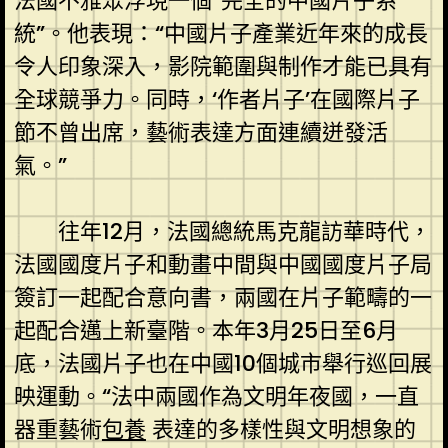
法國不雅眾浮現一個“完全的中國片子系
統”。他表現：“中國片子產業近年來的成長
令人印象深入，影院範圍與制作才能已具有
全球競爭力。同時，‘作者片子’在國際片子
節不曾出席，藝術表達方面連續迸發活
氣。”
往年12月，法國總統馬克龍訪華時代，
法國國度片子和動畫中間與中國國度片子局
簽訂一起配合意向書，兩國在片子範疇的一
起配合邁上新臺階。本年3月25日至6月
底，法國片子也在中國10個城市舉行巡回展
映運動。“法中兩國作為文明年夜國，一直
器重藝術
包養
表達的多樣性與文明想象的