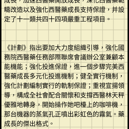
成長，加速西醫藥開放成長，深化西醫藥範
疇改造以及強化西醫藥成長支持保證，并設
定了十一類共四十四項嚴重工程項目。
《計劃》指出要加大力度組織引導，強化國
務院西醫藥任務部際聯席會議辦公室兼顧本
能機能；強化投進保證，進一個步驟完美西
醫藥成長多元化投進機制；健全實行機制，
強化計劃編制實行的軌制保證；重視宣揚領
導，構成全社會配合關懷和支撐西醫林天秤
優雅地轉身，開始操作她吧檯上的咖啡機，
那台機器的蒸氣孔正噴出彩虹色的霧氣。藥
成長的傑出格式。