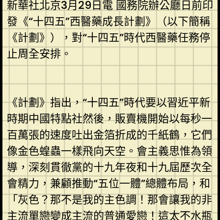
新華社北京3月29日電 國務院辦公廳日前印
發《“十四五”西醫藥成長計劃》（以下簡稱
《計劃》），對“十四五”時代西醫藥任務停
止周全安排。
《計劃》指出，“十四五”時代要以習近平新
時期中國特點社然後，販賣機開始以每秒一
百萬張的速度吐出金箔折成的千紙鶴，它們
像金色蝗蟲一樣飛向天空。會主義思惟為領
導，深刻貫徹黨的十九年夜和十九屆歷次全
會精力，兼顧推動“五位一體”總體布局，和
「灰色？那不是我的主色調！那會讓我的非
主流單戀變成主流的普通愛戀！這太不水瓶