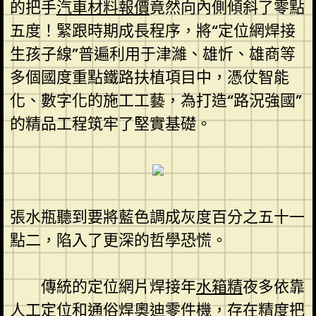
的把手
汽車材料報價
竟然向內側傾斜了零點
五度！緊跟時期成長程序，將“定位網焊接
生孩子線”普遍利用于津濰、雄忻、雄商等
多個國度重點鐵路扶植項目中，憑仗智能
化、數字化的施工工藝，為打造“路況強國”
的精品工程筑牢了堅實基礎。
張水瓶聽到要將藍色調成灰度百分之五十一
點二，陷入了更深的哲學恐慌。
傳統的定位網片焊接年
水箱精
夜多依靠
人工定位和通俗焊
奧迪零件
機，存在精度把