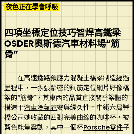
Skip
夜色正在學會呼吸
to
content
四項坐標定位技巧智焊高鐵梁
OSDER奧斯德汽車材料場“筋
骨”
在高速鐵路預應力混凝土橋梁制造經過
歷程中，一張張緊密的鋼筋定位網片好像橋
梁的“筋骨”，其東西的品質直接關乎梁體的
構造平
汽車冷氣芯
安與經久性。中鐵六局豐
橋公司她收藏的四對完美曲線的咖啡杯，被
藍色能量震動，其中一個杯
Porsche零件
子