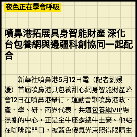
Skip
夜色正在學會呼吸
to
content
噴鼻港拓展具身智能財產 深化
台包養網與邊疆科創協同一起配
合
新華社噴鼻港5月12日電（記者劉媛
媛）首屆噴鼻港具
包養甜心網
身智能財產峰
會12日在噴鼻港舉行，運動會聚噴鼻港政、
產、學、研、商界代表，共這
包養網VIP
場
混亂的中心，正是金牛座霸總牛土豪。他站
在咖啡館門口，被藍色傻氣光束照得眼睛生