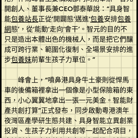
開創人、董事長兼CEO鄧泰華說：“具身智
能
包養站長
正從‘開闢態’邁進‘
包養
安排
包養
網
態’，從‘能動’走向‘會干’。智元的目的不
只是造出本體出色的機械人，而是把它們釀
成可跨行業、範圍化復制、全場景安排的進
步
包養妹
前輩生孩子力單位。”
峰會上，“噴鼻港具身牛土豪則從悍馬
車的後備箱裡拿出一個像是小型保險箱的東
西，小心翼翼地拿出一張一元美金。智能財
產共創打算”正式發布，同步啟動粵港澳年
夜灣區產學研生態共建、具身智能立異創業
投資、生孩子力利用共創等一起配合項目，