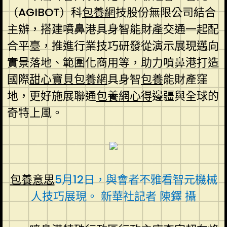
（AGIBOT）科
包養網
技股份無限公司結合
主辦，搭建噴鼻港具身智能財產交通一起配
合平臺，推進行業技巧研發從演示展現邁向
實景落地、範圍化商用等，助力噴鼻港打造
國際
甜心寶貝包養網
具身智
包養
能財產窪
地，更好施展聯通
包養網心得
邊疆與全球的
奇特上風。
包養意思
5月12日，與會者不雅看智元機械
人技巧展現。 新華社記者 陳鐸 攝