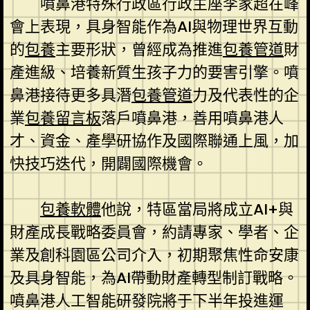
噴鼻港特殊行政區行政主座李家超在峰
會上表現，具身智能作為AI與物理世界互動
的
包養
主要形狀，曾經成為推進
包養管道
財
產進級、培養新質生孩子力的要害引擎。噴
鼻港接待更多具潛
包養管道
力及代表性的企
業
包養留言板
落戶噴鼻港，善用噴鼻港人
才、資金、產學研協作及國際聯通上風，加
快技巧迭代，開闢國際機會。
包養軟體
他說，特區當局將成立AI+與
財產成長戰略委員會，約請專家、學者、企
業及創科園區公司介入，初期聚焦性命安康
及具身智能，為AI帶動財產轉型制訂戰略。
噴鼻港人工智能研發院將于下半年投進運