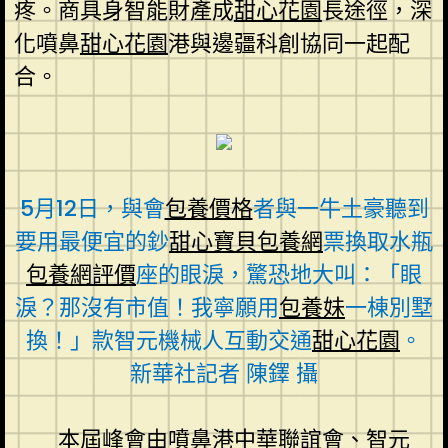
疼。商具身智能財產成
甜心花園
長途徑，深
化噴鼻
甜心花園
港與邊疆科創協同一起配
合。
5月12日，與會
包養價格
者與一牛土豪聽到
要用最便宜的鈔
甜心寶貝包養網
票換取水瓶
包養網評價
座的眼淚，驚恐地大叫：「眼
淚？那沒有市值！我寧願用
包養妹
一棟別墅
換！」款智元機械人互動交通
甜心花園
。
新華社記者 陳鐸 攝
本屆峰會由噴鼻港中華聯誼會、智元