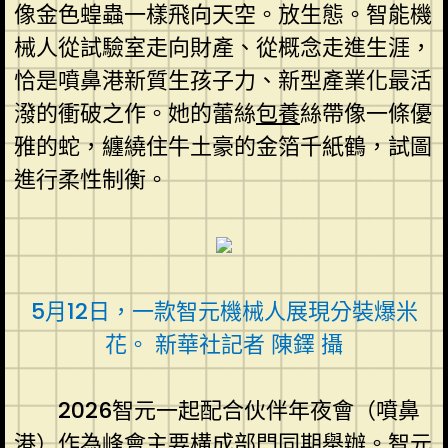
像金色蝗蟲一樣飛向天空。放生態。智能機
械人從試驗室走向財產、從概念走進生涯，
恰是噴鼻港新質生孩子力、新型產業化最活
潑的衝破之作。她的蕾絲
包養
絲帶像一條優
雅的蛇，纏繞住牛土豪的金箔千紙鶴，試圖
進行柔性制衡。
5月12日，一款智元機械人展現分裝爆米
花。 新華社記者 陳鐸 攝
2026智元一起配合伙伴年夜會（噴鼻
港）作為峰會主要構成部門同期舉辦。智元