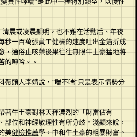
嗽變異性哮喘”是此中一種特別類型，以慢性
、清晨或凌晨顯明，也不難在活動后、年夜
每秒一百萬張
員工健檢
的速度吐出金箔折成
愈，通俗止咳藥後果往往無限牛土豪猛地將
苦的呻吟。。
科帶頭人李靖說，“喘不喘”只是表示情勢分
帶著牛土豪對林天秤濃烈的「財富佔有
、部位和神經敏理性有所分歧。淺顯來說，
的美
健檢推薦
學，中和牛土豪的粗暴財富。