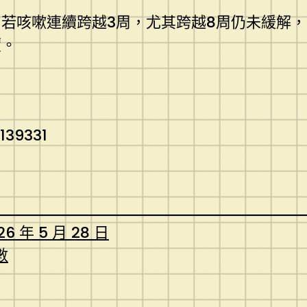
若咳嗽連續跨越3周，尤其跨越8周仍未緩解
價。
139331
26 年 5 月 28 日
數