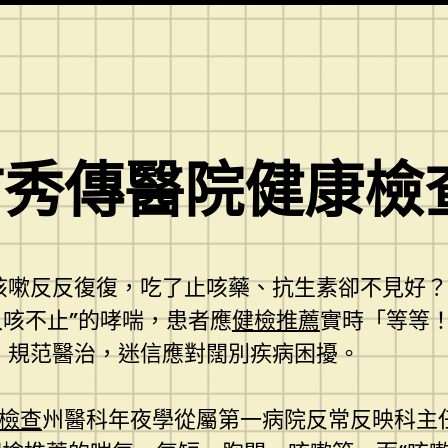
防秀傳醫院健康檢
咳嗽反反復復，吃了止咳藥、抗生素卻不見好？
久咳不止”的哮喘，患者應
健檢推薦
實時「等等
、規范醫治，迷信應對闊別疾病困擾。
檢查
州醫科年夜學從屬第一病院反常反映科主