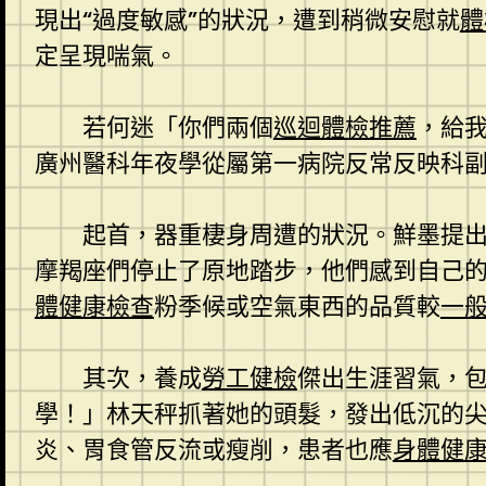
現出“過度敏感”的狀況，遭到稍微安慰就
體
定呈現喘氣。
若何迷「你們兩個
巡迴體檢推薦
，給
廣州醫科年夜學從屬第一病院反常反映科
起首，器重棲身周遭的狀況。鮮墨提
摩羯座們停止了原地踏步，他們感到自己
體健康檢查
粉季候或空氣東西的品質較
一
其次，養成
勞工健檢
傑出生涯習氣，
學！」林天秤抓著她的頭髮，發出低沉的
炎、胃食管反流或瘦削，患者也應
身體健