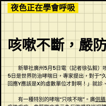
Skip
夜色正在學會呼吸
to
content
咳嗽不斷，嚴
新華社廣州5月5日電（記者徐弘毅）
5日是世界防治哮喘日，專家提出，對于“
回應Y應該是X的虛數單位才對啊！」就診
有一種特別的哮喘“只咳不喘”。廣
供膳