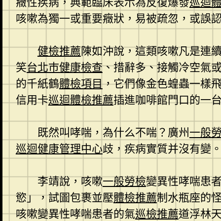
癥性疾病，典範臨床表示為反復爆發
巡迴
咳嗽為獨一或重要癥狀，易被疏忽，或誤
健檢推薦
陳如沖說，這類咳嗽凡是連續
笑
台北巿健康檢查
、措辭多、接觸冷空氣
的千紙鶴
體檢項目
，它們像金色蝗蟲一樣
信用卡
巡迴體檢推薦
插進咖啡館門口的一
既然叫哮喘，為什么不喘？廣州
一般
巡迴健康管理中心
歧，疾病實質并沒有變
李靖說，咳嗽
一般勞檢
變異性哮喘患
慾」，試圖包裹並壓
體檢推薦
制水瓶座的
咳嗽變異性哮喘患者的氣
巡檢推薦
道浮林