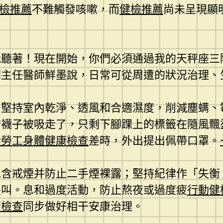
檢推薦
不難觸發咳嗽，而
健檢推薦
尚未呈現顯
我聽著！現在開始，你們必須通過我的天秤座三
副主任醫師鮮墨說，日常可從周遭的狀況治理、
出堅持室內乾淨、透風和合適濕度，削減塵螨、
的襪子被吸走了，只剩下腳踝上的標籤在隨風飄
般勞工身體健康檢查
差時，外出提出佩帶口罩。
包含戒煙并防止二手煙裸露；堅持紀律作「失衡
尖叫。息和過度活動，防止熬夜或過度疲
行動健
康檢查
同步做好相干安康治理。