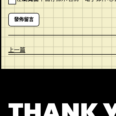
上一篇
CONTACT
ABOUT US
SHOP
THANK 