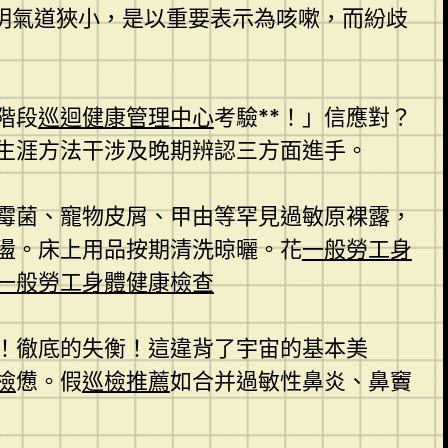
明氣道狹小，是以重要表示為咳嗽，而紛歧
階段
巡迴健康管理中心
考驗**！」信應對？
生涯方法干涉及晚期辨認三方面進手。
霉菌、寵物皮屑、甲由等罕見過敏原裸露，
盪。床上用品按期清洗晾曬。花
一般勞工身
一般勞工身體健康檢查
！徹底的失衡！這違背了宇宙的基本美
檢
憊。假
巡檢推薦
如合并過敏性鼻炎、鼻竇