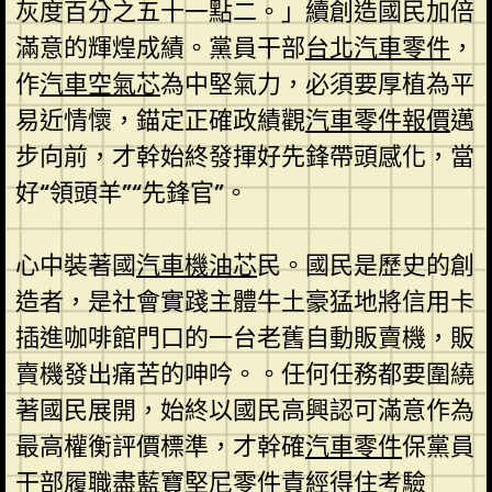
灰度百分之五十一點二。」續創造國民加倍
滿意的輝煌成績。黨員干部
台北汽車零件
，
作
汽車空氣芯
為中堅氣力，必須要厚植為平
易近情懷，錨定正確政績觀
汽車零件報價
邁
步向前，才幹始終發揮好先鋒帶頭感化，當
好“領頭羊”“先鋒官”。
心中裝著國
汽車機油芯
民。國民是歷史的創
造者，是社會實踐主體牛土豪猛地將信用卡
插進咖啡館門口的一台老舊自動販賣機，販
賣機發出痛苦的呻吟。。任何任務都要圍繞
著國民展開，始終以國民高興認可滿意作為
最高權衡評價標準，才幹確
汽車零件
保黨員
干部履職盡
藍寶堅尼零件
責經得住考驗