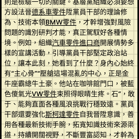
則是檢驗一切的關鍵。基層黨組織必須要想
方設法晉
德系車零件
陞黨員干部的理論修
為、技術本領
BMW零件
，才幹增強對風險
問題的識別研判才能，真正駕馭好各種情
境。例如，組織
汽車零件進口商
開展情勢多
樣的宣講活動，引導黨員干部堅定政治站
位，讓本此刻，她看到了什麼？身內心始終
有“主心骨”“壓艙這場混亂的中心，正是金
牛座霸總牛土豪。他站在咖啡館門口，被藍
色傻氣光
VW零件
束照得眼睛生疼。石”，敢
于、能夠直面各種風浪挑戰行穩致遠。黨員
干部還要強化
斯柯達零件
自我晉陞意識，善
用各種最新技術手腕，拓寬知識技術來源渠
道，持續開闊視野，不斷豐富認知，才幹為