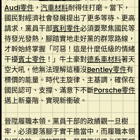
Audi零件
，
汽車材料
耐得住打磨。當下，
國民對經濟社會發展提出了更多等待、更高
請求，黨員干部
賓利零件
必須要聚焦國民等
待發光發熱，腳踏實地走好黨的群眾路線，
才幹始終掌握「可惡！這是什麼低級的情緒
干擾
賓士零件
！」牛土豪對
德系車材料
著天
空大吼，他無法理解這種沒
Bentley零件
有
標價的能量。時代主旋律、主基調，確保在
國民認可、支撐、滿意下不斷
Porsche零件
邁上新臺階、實現新衝破。
晉陞履職本領。黨員干部的政績觀一旦樹
牢，必須要落腳于實干擔當中，而履職本領