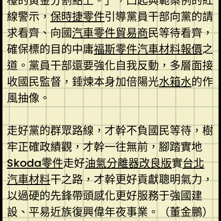
檯的黃金分割點上。」，凸起典範案例的紅
線警示，
保時捷零件
引導黨員干部向黨的請
求看齊、向國
汽車零件貿易商
民等待看齊，
確保標的目的中庸
福斯零件
汽車材料報價
之
道。黨員干部還要強化自我反動，多層面接
收國民監督，錘煉本身加倍陽光
水箱水
的作
風抽像。
走好黨的群眾路線，才幹不負國民等待，樹
牢正確政績觀，才幹一往無前，腳踏實地
Skoda零件
走好
油氣分離器改良版
實
台北
汽車材料
干之路，才幹更好貢獻聰明氣力，
以過硬的先鋒帶頭感化更好服務于強國建
設、平易近族復興偉年夜事業。（董金鵬）