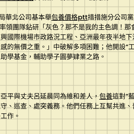
八局華北公司基本舉
包養價格ptt
措措施分公司黨
，率領團隊鉆研「灰色？那不是我的主色調！那
夜興國際機場市政路況工程、亞洲最年夜半地下
感的無價之重。」中破解多項困難；他開設“工
立助學基金，輔助學子圓夢肄業之路。
隋亞平與丈夫呂延晨同為維和差人，
包養
這對“
值守、巡查、處突義務。他們任務上互幫共進、
爭工作。