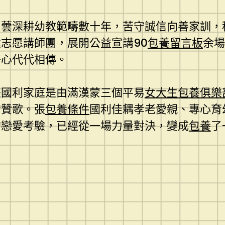
蕓深耕幼教範疇數十年，苦守誠信向善家訓，積
志愿講師團，展開公益宣講90
包養留言板
余場
好心代代相傳。
張國利家庭是由滿漢蒙三個平易
女大生包養俱樂
的贊歌。張
包養條件
國利佳耦孝老愛親、專心育
的戀愛考驗，已經從一場力量對決，變成
包養
了
。