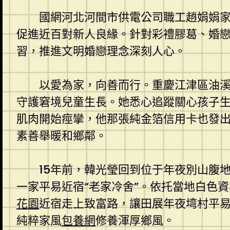
國網河北河間市供電公司職工趙娟娟家
促進近百對新人良緣。針對彩禮膠葛、婚
習，推進文明婚戀理念深刻人心。
以愛為家，向善而行。重慶江津區油
守護窘境兒童生長。她悉心追蹤關心孩子
肌肉開始痙攣，他那張純金箔信用卡也發出
素善舉暖和鄉鄰。
15年前，韓光瑩回到位于年夜別山腹
一家平易近宿“老家冷舍”。依托當地白色
花園
近宿走上致富路，讓田展年夜塆村平
純粹家風
包養網
修養渾厚鄉風。