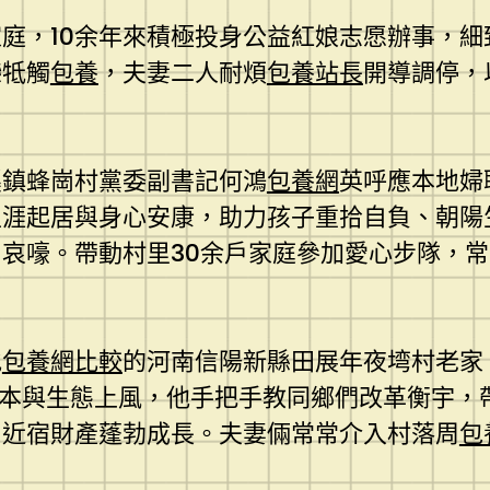
庭，10余年來積極投身公益紅娘志愿辦事，
戀牴觸
包養
，夫妻二人耐煩
包養站長
開導調停，
溪鎮蜂崗村黨委副書記何鴻
包養網
英呼應本地婦
生涯起居與身心安康，助力孩子重拾自負、朝陽
哀嚎。帶動村里30余戶家庭參加愛心步隊，
地
包養網比較
的河南信陽新縣田展年夜塆村老家
資本與生態上風，他手把手教同鄉們改革衡宇，
易近宿財產蓬勃成長。夫妻倆常常介入村落周
包