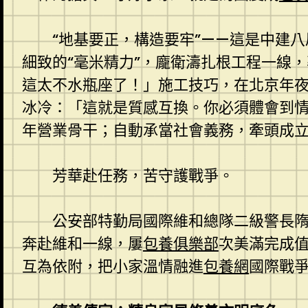
“地基要正，構造要牢”——這是中建
細致的“毫米精力”，龐衛濤扎根工程一線
這太不水瓶座了！」施工技巧，在北京年
冰冷：「這就是質感互換。你必須體會到情
年營業骨干；自動承當社會義務，牽頭成
芳華赴任務，苦守護戰爭。
公安部特勤局國際維和總隊二級警長
奔赴維和一線，屢
包養俱樂部
次美滿完成
互為依附，把小家溫情融進
包養網
國際戰