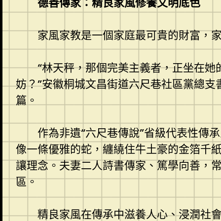
德善傳家：精良家風修養文明底色
家風家教是一個家庭最可貴的財富，
“林天秤，那個完美主義者，正坐在她
妨？”安徽桐城文昌街道六尺巷社區黨總支
篇。
作為非遺“六尺巷傳說”省級代表性傳
像一條優雅的蛇，纏繞住牛土豪的金箔千紙
讓理念。夫妻二人詩書傳家、篤學向善，
區。
精良家風在傳承中滋養人心、浸潤社