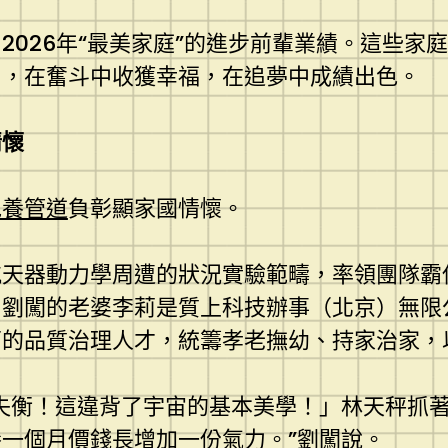
2026年“最美家庭”的進步前輩業績。這些
中，在奮斗中收獲幸福，在追夢中成績出色。
情懷
包養管道
負彰顯家國情懷。
航天器動力學周遭的狀況實驗範疇，率領團隊霸
。劉闖的老婆李莉是質上科技辦事（北京）無限
西的品質治理人才，統籌孝老撫幼、持家治家，
失衡！這違背了宇宙的基本美學！」林天秤抓
養一個月價錢
長增加一份氣力。”劉闖說。