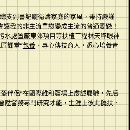
總支副書記龐衛濤家庭的家風。秉持嚴謹
會讓我的非主流單戀變成主流的普通愛戀！
污水處置廠東郊項目等扶植工程林天秤眼神
匠課堂”
包養
、專心傳技育人，悉心培養青
藍盔伴侶”在國際維和疆場上虔誠履職，先后
晉陞警務專門研究才能，生涯上彼此攙扶、