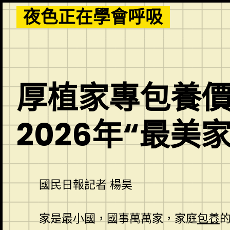
Skip
夜色正在學會呼吸
to
content
厚植家專包養價
2026年“最美
國民日報記者 楊昊
家是最小國，國事萬萬家，家庭
包養