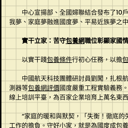
中心宣揚部、全國婦聯結合發布了10戶
我夢、家庭夢融進國度夢、平易近族夢之
實干立家：苦守
包養網
職位彰顯家國
以實干踐
包養條件
行初心任務，以擔
中國航天科技團體研討員劉闖，扎根
測器等
包養網評價
國度嚴重工程實驗義務
線上培訓平臺，為百家企業培育上萬名東
“家庭的暖和與默契，「失衡！徹底的
工作的擔負。守好小家，就是為國度成
包