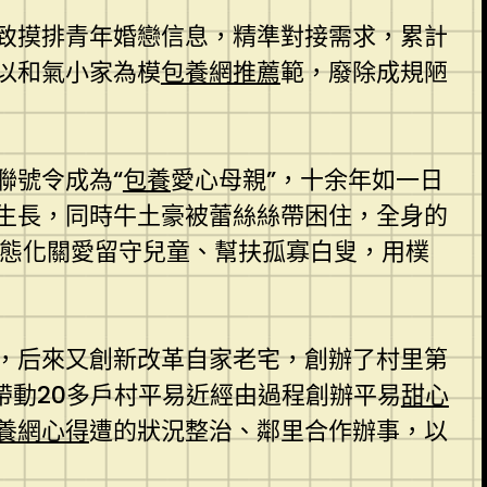
細致摸排青年婚戀信息，精準對接需求，累計
以和氣小家為模
包養網推薦
範，廢除成規陋
聯號令成為“
包養
愛心母親”，十余年如一日
生長，同時牛土豪被蕾絲絲帶困住，全身的
常態化關愛留守兒童、幫扶孤寡白叟，用樸
，后來又創新改革自家老宅，創辦了村里第
帶動20多戶村平易近經由過程創辦平易
甜心
養網心得
遭的狀況整治、鄰里合作辦事，以