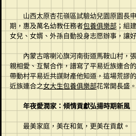
山西太原杏花嶺區試驗幼兒園原園長申
期，惠及萬名幼教任務者
包養俱樂部
；組建
女兒、女婿、外孫自動投身志愿辦事，讓
內蒙古喀喇沁旗河南街道馬鞍山村，
親相愛、互幫合作，譜寫了平易近族連合
帶動村平易近共謀財產他知道，這場荒謬
近族連合之
女大生包養俱樂部
花常開長盛
年夜愛潤家：傾情貢獻弘揚時期新風
最美家庭，美在和氣，更美在貢獻。