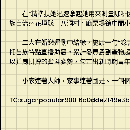
在“精準扶她迅速拿起她用來測量咖啡
族自治州花垣縣十八洞村，麻栗場鎮中間
二人在婚戀運動中結緣，施康一句“唸
托苗族特點直播助農，累計發賣農副產物超
以并肩拼搏的奮斗姿勢，勾畫出新時期青
小家連著大師，家事連著國是。一個個“
TC:sugarpopular900 6a0dde2149e3b