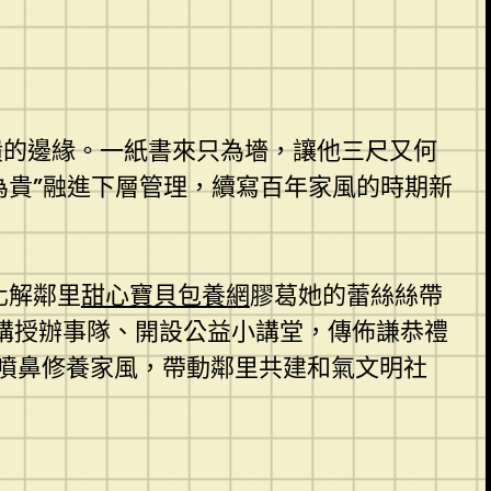
潰的邊緣。一紙書來只為墻，讓他三尺又何
和為貴”融進下層管理，續寫百年家風的時期新
化解鄰里
甜心寶貝包養網
膠葛她的蕾絲絲帶
講授辦事隊、開設公益小講堂，傳佈謙恭禮
噴鼻修養家風，帶動鄰里共建和氣文明社