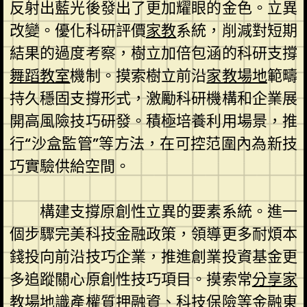
反射出藍光後發出了更加耀眼的金色。立異
改變。優化科研評價
家教
系統，削減對短期
結果的過度考察，樹立加倍包涵的科研支撐
舞蹈教室
機制。摸索樹立前沿
家教場地
範疇
持久穩固支撐形式，激勵科研機構和企業展
開高風險技巧研發。積極培養利用場景，推
行“沙盒監管”等方法，在可控范圍內為新技
巧實驗供給空間。
構建支撐原創性立異的要素系統。進一
個步驟完美科技金融政策，領導更多耐煩本
錢投向前沿技巧企業，推進創業投資基金更
多追蹤關心原創性技巧項目。摸索常
分享
家
教場地
識產權質押融資、科技保險等金融東