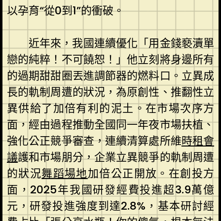
以孕育“從0到1”的衝破。
近年來，我國連續優化「用金錢褻瀆單
戀的純粹！不可饒恕！」他立刻將身邊所有
的過期甜甜圈丟進調節器的燃料口。立異成
長的軌制周遭的狀況，為原創性、推翻性立
異供給了加倍有利的泥土。在市場次序方
面，經由過程推動全國同一年夜市場扶植、
強化公正競爭審查，連續清算處所維
時租會
議
護和市場朋分，企業立異競爭的軌制周遭
的狀況
舞蹈場地
加倍公正開放。在創投方
面，2025年我國研發經費投進超3.9萬億
元，研發投進強度到達2.8%，基本研討經