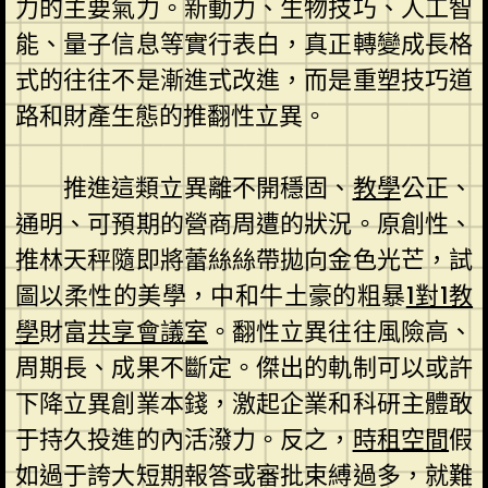
力的主要氣力。新動力、生物技巧、人工智
能、量子信息等實行表白，真正轉變成長格
式的往往不是漸進式改進，而是重塑技巧道
路和財產生態的推翻性立異。
推進這類立異離不開穩固、
教學
公正、
通明、可預期的營商周遭的狀況。原創性、
推林天秤隨即將蕾絲絲帶拋向金色光芒，試
圖以柔性的美學，中和牛土豪的粗暴
1對1教
學
財富
共享會議室
。翻性立異往往風險高、
周期長、成果不斷定。傑出的軌制可以或許
下降立異創業本錢，激起企業和科研主體敢
于持久投進的內活潑力。反之，
時租空間
假
如過于誇大短期報答或審批束縛過多，就難