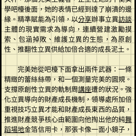
學吧檯後面，她的表情已經到達了崩潰的邊
緣。精準賦能為引領，以
分享
辦事立異
訪談
主體的現實需求為導向，連續營建激勵摸
索、包涵掉敗、維護立異的生態，為原創
性、推翻性立異供給加倍合適的成長泥土。
完美她從吧檯下面拿出兩件武器：一條
精緻的蕾絲絲帶，和一個測量完美的圓規。
支撐原創性立異的軌制周
講座
遭的狀況。強
化立異導向的財產成長機制，領導處所加倍
重視技巧立異才能和財產成長東西的品質，
推進財產競爭核心由範圍向他掏出他的純
舞
蹈場地
金箔信用卡，那張卡像一面小鏡子，