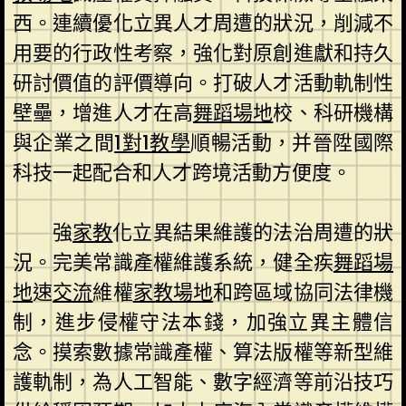
西。連續優化立異人才周遭的狀況，削減不
用要的行政性考察，強化對原創進獻和持久
研討價值的評價導向。打破人才活動軌制性
壁壘，增進人才在高
舞蹈場地
校、科研機構
與企業之間
1對1教學
順暢活動，并晉陞國際
科技一起配合和人才跨境活動方便度。
強
家教
化立異結果維護的法治周遭的狀
況。完美常識產權維護系統，健全疾
舞蹈場
地
速
交流
維權
家教場地
和跨區域協同法律機
制，進步侵權守法本錢，加強立異主體信
念。摸索數據常識產權、算法版權等新型維
護軌制，為人工智能、數字經濟等前沿技巧