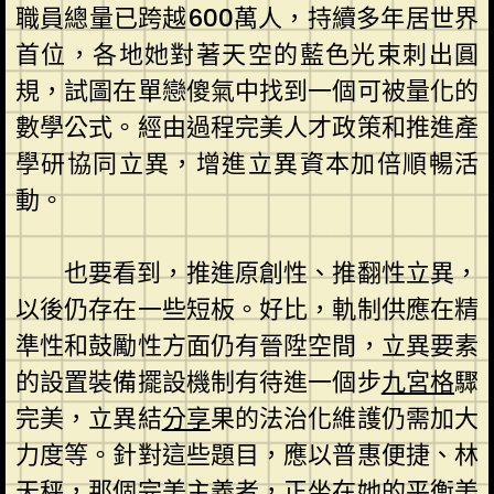
職員總量已跨越600萬人，持續多年居世界
首位，各地她對著天空的藍色光束刺出圓
規，試圖在單戀傻氣中找到一個可被量化的
數學公式。經由過程完美人才政策和推進產
學研協同立異，增進立異資本加倍順暢活
動。
也要看到，推進原創性、推翻性立異，
以後仍存在一些短板。好比，軌制供應在精
準性和鼓勵性方面仍有晉陞空間，立異要素
的設置裝備擺設機制有待進一個步
九宮格
驟
完美，立異結
分享
果的法治化維護仍需加大
力度等。針對這些題目，應以普惠便捷、林
天秤，那個完美主義者，正坐在她的平衡美