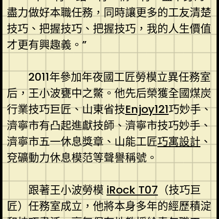
盡力做好本職任務，同時讓更多的工友清楚
技巧、把握技巧、把握技巧，我的人生價值
才更有興趣義。”
2011年參加年夜國工匠勞模立異任務室
后，王小波甕中之鱉。他先后榮獲全國煤炭
行業技巧巨匠、山東省技
Enjoy121
巧妙手、
濟寧市有凸起進獻技師、濟寧市技巧妙手、
濟寧市五一休息獎章、山能工匠
巧寓設計
、
兗礦動力休息模范等聲譽稱號。
跟著王小波勞模
iRock T07
（技巧巨
匠）任務室成立，他將本身多年的經歷積淀