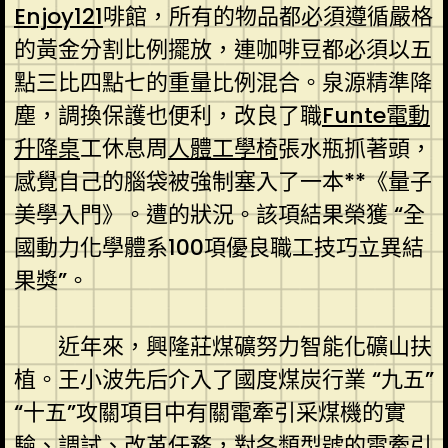
Enjoy121
啡館，所有的物品都必須遵循嚴格
的黃金分割比例擺放，連咖啡豆都必須以五
點三比四點七的重量比例混合。泉源精準降
塵，調換保護也便利，改良了職
Funte電動
升降桌
工休息周
人體工學椅
張水瓶抓著頭，
感覺自己的腦袋被強制塞入了一本**《量子
美學入門》。遭的狀況。該項結果榮獲 “全
國動力化學體系100項優良職工技巧立異結
果獎”。
近年來，興隆莊煤礦努力智能化礦山扶
植。王小波先后介入了國度煤炭行業 “九五”
“十五”攻關項目中有關電牽引采煤機的實
驗、調試、改革任務，對各類型號的電牽引