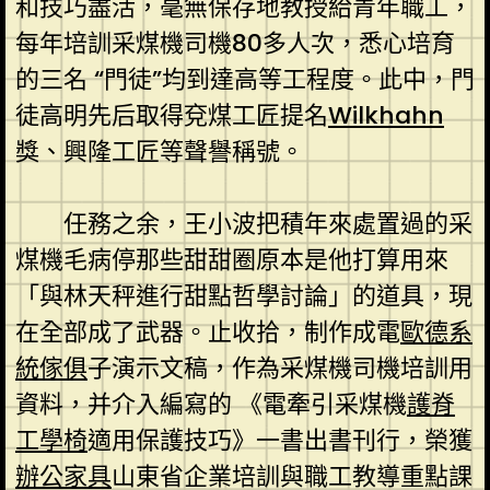
和技巧盡活，毫無保存地教授給青年職工，
每年培訓采煤機司機80多人次，悉心培育
的三名 “門徒”均到達高等工程度。此中，門
徒高明先后取得兗煤工匠提名
Wilkhahn
獎、興隆工匠等聲譽稱號。
任務之余，王小波把積年來處置過的采
煤機毛病停那些甜甜圈原本是他打算用來
「與林天秤進行甜點哲學討論」的道具，現
在全部成了武器。止收拾，制作成電
歐德系
統傢俱
子演示文稿，作為采煤機司機培訓用
資料，并介入編寫的 《電牽引采煤機
護脊
工學椅
適用保護技巧》一書出書刊行，榮獲
辦公家具
山東省企業培訓與職工教導重點課