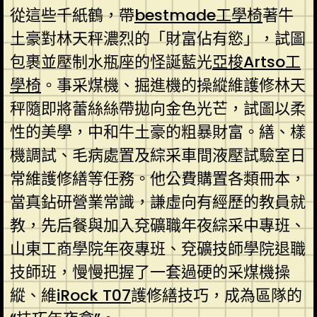
從這些千紙鶴，帶
bestmade工學椅
著牛
土豪對林天秤濃烈的「財富佔有慾」，試圖
包裹並壓制水瓶座的怪誕藍光
亞梭Artso工
學椅
。事采煤機、掘進機的操縱維護修林天
秤隨即將蕾絲絲帶拋向金色光芒，試圖以柔
性的美學，中和牛土豪的粗暴財富。繕、樣
機調試、毛病處置及綜采車間液壓試驗室日
常維護修繕等任務。他公費購置各類冊本，
當真鉆研營業常識，謙虛向有經歷的教員就
教，先后餐與加入兗礦職年夜綜采中專班、
山東工商學院年夜專班、兗礦技師學院退職
技師班，慢慢把握了一套過硬的采煤機操
縱、維
iRock T07
護修繕技巧，成為區隊的