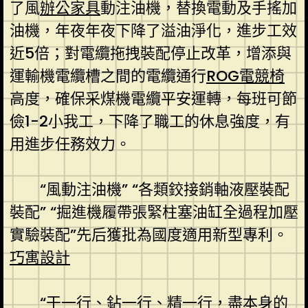
了風
辦公家具
動注油機，替換電動及手搖加
油機，年夜年夜下降了溢油淨化，進步工效
近5倍；對電纜拖拽裝配停止改革，增添與
運輸機電纜槽之間的電纜通行
ROG電競椅
高度，確保采煤機電纜平安運轉，每班可節
儉1-2小我工，下降了職工的休息強度，有
用進步任務效力。
“風動注油機” “各類鉸接銷軸液壓裝配
裝配” “掘進機履帶張緊柱塞油缸全過程加壓
實驗裝配”先后獲批為國度適用新型專利。
巧寓設計
“干一行、鉆一行、精一行，盡本身的