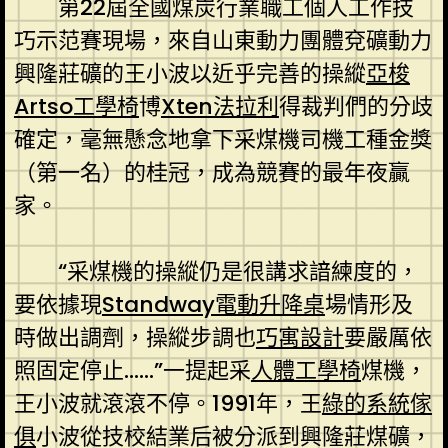
第22屆全國煤炭行業職工個人工作技
巧示范賽現場，來自山東動力團體兗礦動力
興隆莊礦的王小波以近乎完善的操縱
亞梭
Artso工學椅
博
Xten法拉利
得裁判們的分歧
確定，毫無懸念地拿下采煤機司機工種金獎
（第一名）的桂冠，成為競賽的最年夜贏
家。
“采煤機的操縱仍是很講求諳練度的，
要依據現
Standway電動升降桌
場情形及
時做出調劑，操縱步調也
巧寓設計
要嚴厲依
照固定停止……”一提起采
人體工學椅
煤機，
王小波就滾滾不停。1991年，王
綠的系統傢
俱
小波從技校結業后被分派到興隆莊煤礦，