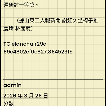
題研討一等獎。
（據山東工人報新聞 謝紅
久坐椅子推
薦
玲 林麗麗）
TC:elanchair29a
69c4802ef0e827.86452315
admin
2026 年 3 月 26 日
分數