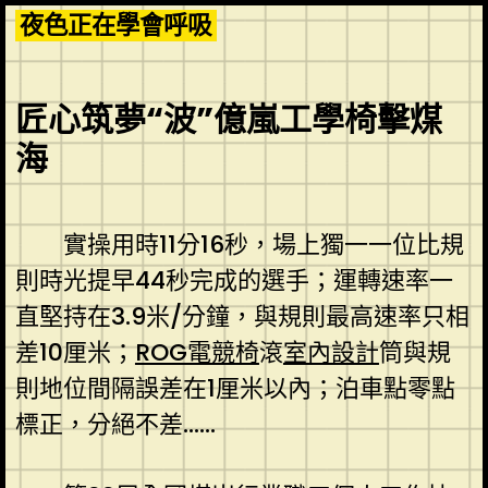
Skip
夜色正在學會呼吸
to
content
匠心筑夢“波”億嵐工學椅擊煤
海
實操用時11分16秒，場上獨一一位比規
則時光提早44秒完成的選手；運轉速率一
直堅持在3.9米/分鐘，與規則最高速率只相
差10厘米；
ROG電競椅
滾
室內設計
筒與規
則地位間隔誤差在1厘米以內；泊車點零點
標正，分絕不差……