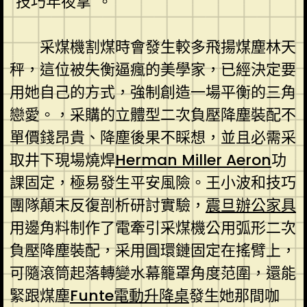
“技巧年夜拿”。
采煤機割煤時會發生較多飛揚煤塵林天
秤，這位被失衡逼瘋的美學家，已經決定要
用她自己的方式，強制創造一場平衡的三角
戀愛。，采購的立體型二次負壓降塵裝配不
單價錢昂貴、降塵後果不睬想，並且必需采
取井下現場燒焊
Herman Miller Aeron
功
課固定，極易發生平安風險。王小波和技巧
團隊顛末反復剖析研討實驗，
震旦辦公家具
用邊角料制作了電牽引采煤機公用弧形二次
負壓降塵裝配，采用圓環鏈固定在搖臂上，
可隨滾筒起落轉變水幕籠罩角度范圍，還能
緊跟煤塵
Funte電動升降桌
發生她那間咖